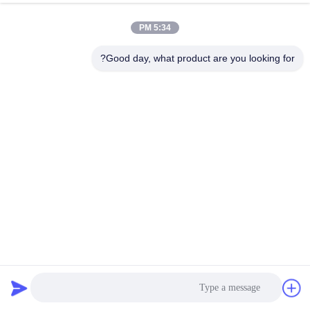
5:34 PM
Good day, what product are you looking for?
STQC EMV Smart Payment Android POS Terminal مع ماسح
الباركود
محطة نقطة البيع المحمولة
2026-02-25
732 الرؤى