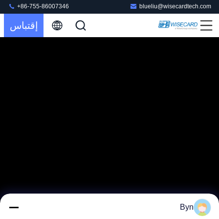
+86-755-86007346
blueliu@wisecardtech.com
إقتباس
Byn