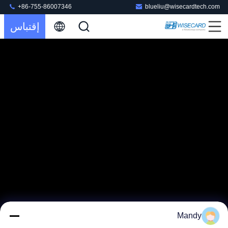
+86-755-86007346
blueliu@wisecardtech.com
إقتباس
Mandy