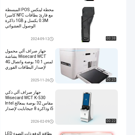
محطة لينكس POS المبسطة
مع قارئ بطاقات NFC كاميرا
0.3M بكسل و 1GB ذاكرة
الوصول العشوائي
Linux POS Terminal
00:38
2024-09-12
جهاز صراف آلي محمول
Wisecard WCT بشاشة
لمس 10.1 بوصة واتصال 4G
لإصدار البطاقات الفوري
كشك الخدمة الذاتية
00:25
2025-11-26
جهاز صراف آلي ذكي
Wisecard WCT K-530
مقاس 32 بوصة بمعالج Intel
i5 وذاكرة 8 جيجابايت لإصدار
البطاقات والخدمات
المصرفية الفورية
جهاز الصراف الذكي
00:22
2026-02-09
بطاقة الدفع ذات الضوء LED