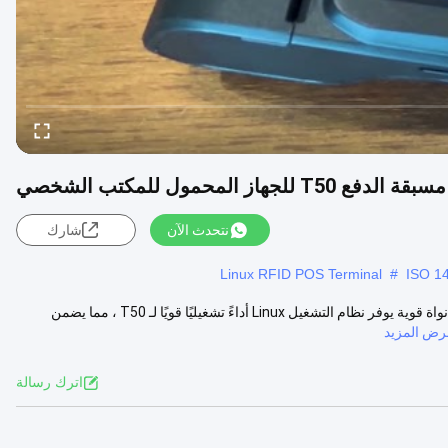
نتحدث الآن
شارك
Linux RFID POS Terminal
#
NFC RFID قارئ بطاقة مسبقة الدفع T50 للجهاز المحمول للمكتب الشخصي نواة قوية يوفر نظام التشغيل Linux أداءً تشغيليًا قويًا لـ T50 ، مما يضمن
رض المزيد
اترك رسالة