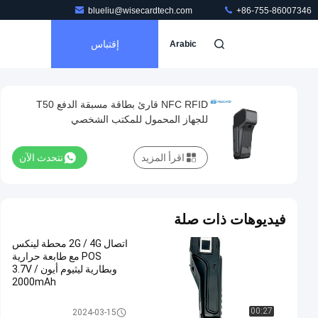
blueliu@wisecardtech.com
+86-755-86007346
إقتباس
Arabic
NFC RFID قارئ بطاقة مسبقة الدفع T50
للجهاز المحمول للمكتب الشخصي
اقرأ المزيد
نتحدث الآن
فيديوهات ذات صلة
اتصال 2G / 4G محطة لينكس
POS مع طابعة حرارية
وبطارية ليثيوم أيون 3.7V /
2000mAh
Linux POS Terminal
00:27
2024-03-15