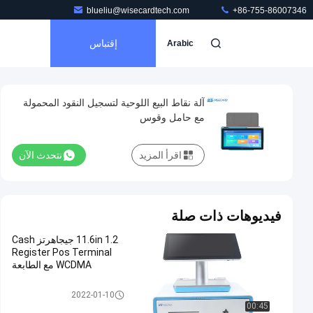
blueliu@wisecardtech.com
+86-755-86007346
إقتباس
Arabic
آلة نقاط البيع اللوحية لتسجيل النقود المحمولة
مع حامل وقوس
اقرأ المزيد
نتحدث الآن
فيديوهات ذات صلة
11.6in 1.2 جيجاهرتز Cash
Register Pos Terminal
WCDMA مع الطابعة
قرص تسجيل النقدية
2022-01-10
00:45