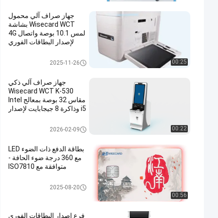
جهاز صراف آلي محمول
Wisecard WCT بشاشة
لمس 10.1 بوصة واتصال 4G
لإصدار البطاقات الفوري
كشك الخدمة الذاتية
00:25
2025-11-26
جهاز صراف آلي ذكي
Wisecard WCT K-530
مقاس 32 بوصة بمعالج Intel
i5 وذاكرة 8 جيجابايت لإصدار
البطاقات والخدمات
المصرفية الفورية
جهاز الصراف الذكي
00:22
2026-02-09
بطاقة الدفع ذات الضوء LED
مع 360 درجة ضوء الحافة -
متوافقة مع ISO7810
بطاقة ذكية
2025-08-20
00:56
فرع إصدار البطاقات الفوري