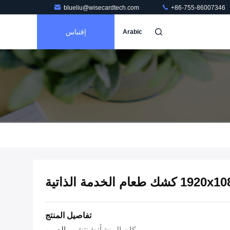
blueliu@wisecardtech.com
+86-755-86007346
إقتباس
Arabic
192 كشك طعام الخدمة الذاتية
تفاصيل المنتج
مكان المنشأ:
شنتشن، الصين