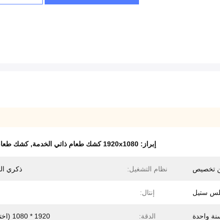
إبراز:
1920x1080 كشك طعام ذاتي الخدمة
,
كشك طعام للخ
 تخصيص
نظام التشغيل:
ذكري ال
لس ستيل
إنتال:
نة واحدة
الدقة:
1920 * 1080 (اختياري)