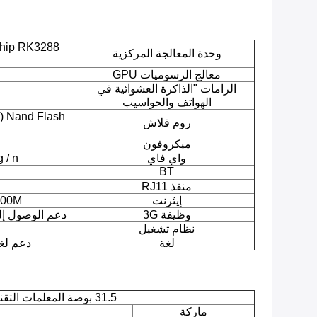
وحدة المعالجة المركزية
معالج الرسوميات GPU
الرامات "الذاكرة العشوائية في
الهواتف والحواسيب
روم فلاش
ميكروفون
واي فاي
b / g / n
BT
منفذ RJ11
إيثرنت
 (100-1000M
وظيفة 3G
دعم الوصول إلى الإنترنت 4G (ا
نظام تشغيل
لغة
دعم لغا
31.5 بوصة المعلمات التقنية شاشة LCD
ماركة