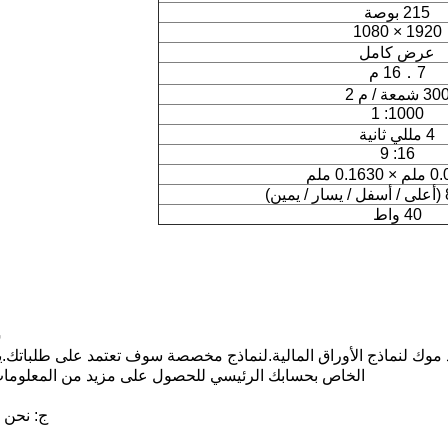
215 بوصة
1920 × 1080
عرض كامل
16．7 م
30 شمعة / م 2
1000: 1
4 مللي ثانية
16: 9
0.1 ملم
)
40 واط
س
الخاص بحسابك الرئيسي للحصول على مزيد من المعلومات 
ج: نحن نقب