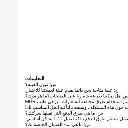
التعليمات
س: قبول العينة؟
ج: عينة متاحة.نحن دائما نقدم عينة لعملائنا للاختبار.
: هل يمكننا طباعة شعارنا على المنتجات؟ما هو موك؟
ج: يمكننا طباعة الشعار الخاص بك عليه كما تريد.لا يوجد موك لنماذج الأوراق المالية.لنماذج مخصصة سوف تعتمد على طلباتك.يتم استخدام طرق مختلفة للشعارات ، يرجى طلب MGR
حول هذه المشكلة ، وسنجد بالتأكيد الحل المناسب لك!
س: ما هي طرق الدفع التي تقبلها شركتك؟
ل معظم طرق الدفع ، لكننا نقبل T / T بشكل أساسي.
س: ما هي مدة الضمان الخاصة بك؟