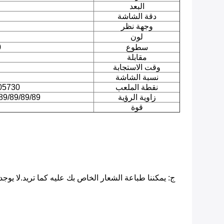
البعد
دقة الشاشة
وجهة نظر
لون
سطوع
0
مقابلة
وقت الاستجابة
نسبة الشاشة
نقطة الملعب
0.05730 ملم × 630
زاوية الرؤية
89/89/89/89 (أعلى / أسفل / يسار / يمين
قوة