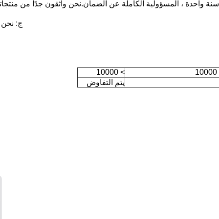
نة واحدة ، المسؤولية الكاملة عن الضمان.نحن واثقون جدًا من منتجات
ج: نحن (تقنية WISCARD) لدينا شب
> 10000
يتم التفاوض