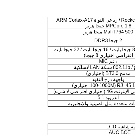
Rockchip RK3288 / رباعي النواة ARM Cortex-A17
MPCore 1.8 جيجا هرتز
MaliT764 500 ميجا هرتز
2 جيجا DDR3
Nand Flash (8 جيجا بايت / 16 جيجا بايت / 32 جيجا بايت
افتراضي اختياري 8 جيجا)
دعم MIC
802.11 شبكة LAN لاسلكية
مدمج BT3.0 (اختياري)
واجهة درج النقود
RJ_45 100M اختياري)
ختياري افتراضي لا شيء)
أندرويد 5.1
ت متعددة مثل الصينية والإنجليزية
AUO BOE