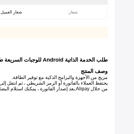
شعار:
شعار العميل
طلب الخدمة الذاتية Android للوجبات السريعة طلب إعلان حلقة عند التعرف على الوجوه الخاملة ؛تحليل البيانات الضخمة
وصف المنتج
مزيج من الأجهزة والبرامج الذكية مع توفير الطاقة.
يحتفظ العملاء بالفاتورة أو الرمز الشريطي ، ثم انتقل إ
من خلال Alipay.بعد إصدار الفاتورة ، يمكنك استلام البضائع من العداد المقابل وفي نفس الوقت تحقيق نقل البيانات.