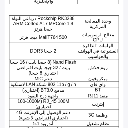
والإنجليزية
Rockchip RK3288 / رباعي النواة
وحدة المعالجة
ARM Cortex-A17 MPCore 1.8
المركزية
جيجا هرتز
معالج الرسوميات
MaliT764 500 ميجا هرتز
GPU
الرامات "الذاكرة
العشوائية في الهواتف
2 جيجا DDR3
والحواسيب
Nand Flash (8 جيجا بايت / 16 جيجا
روم فلاش
بايت / 32 جيجا بايت افتراضي
اختياري 8 جيجا)
ميكروفون
دعم MIC
واي فاي
802.11b / g / n شبكة LAN لاسلكية
BT
مدمج BT3.0 (اختياري)
منفذ RJ11
واجهة درج النقود
RJ_45 100M (100-1000M
إيثرنت
اختياري)
دعم الوصول إلى الإنترنت 4G
وظيفة 3G
(اختياري افتراضي لا شيء)
نظام تشغيل
أندرويد 5.1