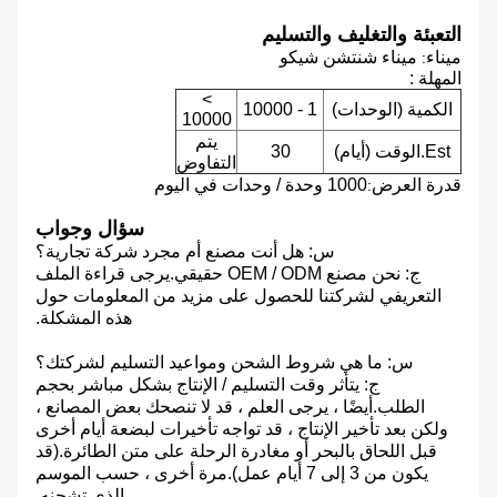
التعبئة والتغليف والتسليم
ميناء
ميناء شنتشن شيكو
:
المهلة :
>
الكمية (الوحدات)
1 - 10000
10000
يتم
Est.الوقت (أيام)
30
التفاوض
قدرة العرض
1000 وحدة / وحدات في اليوم
:
سؤال وجواب
س: هل أنت مصنع أم مجرد شركة تجارية؟
ج: نحن مصنع OEM / ODM حقيقي.يرجى قراءة الملف
التعريفي لشركتنا للحصول على مزيد من المعلومات حول
هذه المشكلة.
س: ما هي شروط الشحن ومواعيد التسليم لشركتك؟
ج: يتأثر وقت التسليم / الإنتاج بشكل مباشر بحجم
الطلب.أيضًا ، يرجى العلم ، قد لا تنصحك بعض المصانع ،
ولكن بعد تأخير الإنتاج ، قد تواجه تأخيرات لبضعة أيام أخرى
قبل اللحاق بالبحر أو مغادرة الرحلة على متن الطائرة.(قد
يكون من 3 إلى 7 أيام عمل).مرة أخرى ، حسب الموسم
الذي تشحنه.