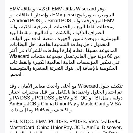
توفر Wisecard بطاقة EMV الذكية ، وبطاقة EMV
البيومترية ، وبرنامج EMV perso ، وإصدار البطاقات ، و
EMV المزخرفة ، وآلة Smart POS ، و Android POS ،
ومحطات نقاط البيع ، والخدمات المصرفية الذكية ، وآلة
الصراف الذكية ، والكشك ، وآلة البيع ، ونقاط البيع
البيومترية ، ووحدة تأمين الأجهزة ، منصة الدفع عبر الهاتف
المحمول ، حل بطاقة التسمية الخاصة ، حل البطاقات
المدفوعة مسبقًا ، نظام إدارة البطاقات للشركاء في أكثر
من 60 دولة حول العالم.تعمل مجموعة منتجات Wisecard
على تمكين المؤسسات المالية العالمية الكبيرة والقطاعات
الحكومية بالإضافة إلى بنوك التجزئة الصغيرة والمتوسطة
الحجم.
تتكيف حلول Wisecard مع أعلى وأحدث معايير الأمان ، وقد
تم اختبار الحلول واعتمادها بالكامل من قبل مختبرات اختبار
دولية ، مثل FBI و STQC و EMV و PCI DSS و PA DSS و
VISA و MasterCard و China UnionPay و JCB و AmEx
و اكتشف و RuPay وما إلى ذلك.
ملاحظات: FBI، STQC، EMV، PCIDSS، PADSS، Visa،
MasterCard، China UnionPay، JCB، AmEx، Discover،