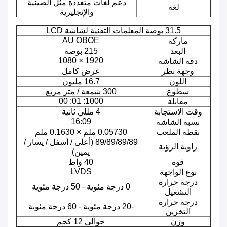
دعم لغات متعددة مثل الصينية
لغة
والإنجليزية
31.5 بوصة المعلمات التقنية لشاشة LCD
AU OBOE
ماركة
البعد
215 بوصة
1920 × 1080
دقة الشاشة
وجهة نظر
عرض كامل
اللون
16.7 مليون
سطوع
300 شمعة / متر مربع
1000: 01: 00
مقابلة
وقت الاستجابة
4 مللي ثانية
16:09
نسبة الشاشة
نقطة الملعب
0.05730 ملم × 0.1630 ملم
89/89/89/89 (أعلى / أسفل / يسار /
زاوية الرؤية
يمين)
قوة
40 واط
LVDS
نوع الواجهة
درجة حرارة
0 درجة مئوية - 50 درجة مئوية
التشغيل
درجة حرارة
-20 درجة مئوية - 60 درجة مئوية
التخزين
وزن
حوالي 12 كجم