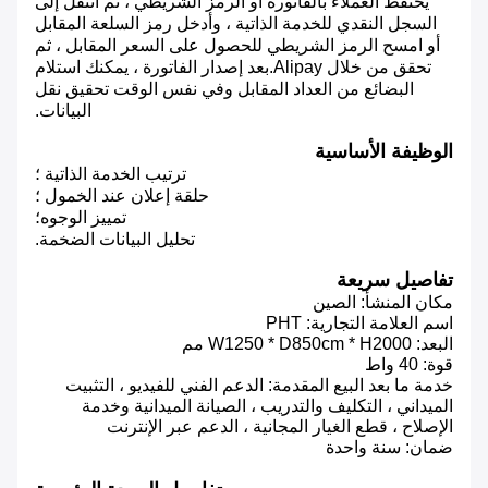
يحتفظ العملاء بالفاتورة أو الرمز الشريطي ، ثم انتقل إلى
السجل النقدي للخدمة الذاتية ، وأدخل رمز السلعة المقابل
أو امسح الرمز الشريطي للحصول على السعر المقابل ، ثم
تحقق من خلال Alipay.بعد إصدار الفاتورة ، يمكنك استلام
البضائع من العداد المقابل وفي نفس الوقت تحقيق نقل
البيانات.
الوظيفة الأساسية
ترتيب الخدمة الذاتية ؛
حلقة إعلان عند الخمول ؛
تمييز الوجوه؛
تحليل البيانات الضخمة.
تفاصيل سريعة
مكان المنشأ:
الصين
اسم العلامة التجارية:
PHT
البعد:
W1250 * D850cm * H2000 مم
قوة:
40 واط
خدمة ما بعد البيع المقدمة:
الدعم الفني للفيديو ، التثبيت
الميداني ، التكليف والتدريب ، الصيانة الميدانية وخدمة
الإصلاح ، قطع الغيار المجانية ، الدعم عبر الإنترنت
ضمان:
سنة واحدة