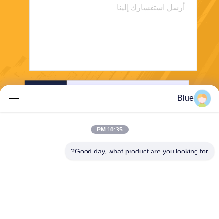
إرسال
Blue
10:35 PM
Good day, what product are you looking for?
Wisecard Technology Co., Ltd.
blueliu@wisecardtech.com
+86-755-86007346
B1303 ، مبنى Chuangyi Tech