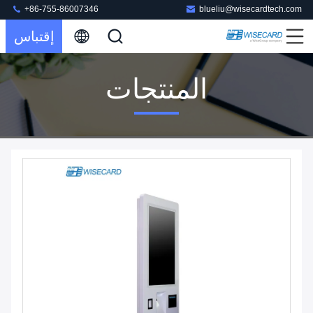
+86-755-86007346
blueliu@wisecardtech.com
إقتباس
المنتجات