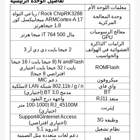
تفاصيل الوحدة الرئيسية
معلمات اللوحة الأم
Rock ChipRK3288 / رباعي النواة
وحدة المعالجة
ARMCortex-A 17 ميجابيكسل كور
المركزية
1.8 جيجاهرتز
معالج الرسوميات
مال iT 764 500 ميجا هرتز
GPU
الرامات "الذاكرة
العشوائية في الهواتف
2 جيجا بايت دي دي آر 3
والحواسيب
N andFlash (8 جيجا بايت / 16 جيجا
ROMFlash
بايت / 32 جيجا بايت اختياري
افتراضي 8 جيجا)
ميكروفون
دعم MIC
واي فاي
802.11b / g / n شبكة LAN لاسلكية
BT
مدمج BT 3.0 (اختياري)
منفذ RJ11
واجهة درج النقود
RJ_45100M (100-1000 متر
إيثرنت
اختياري)
Support4GInternet Access
وظيفة 3G
(اختياري افتراضي)
نظام تشغيل
أندرويد 5.1
دعم لغات متعددة مثل الصينية
لغة