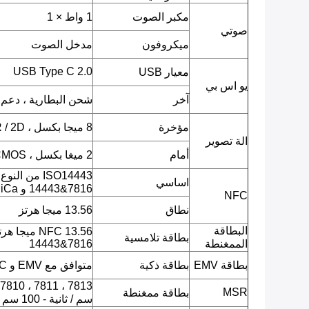
مكبر الصوت
1 واط × 1
صوتي
ميكروفون
مدخل الصوت
USB Type C 2.0
معيار USB
يو اس بي
آخر
شحن البطارية ، دعم OTG
مؤخرة
8 ميجا بكسل ، CMOS ، AF ، QR / 2D باركود ، صورة JPEG ، فيديو.
الة تصوير
أمام
2 ميغا بكسل ، CMOS ، صورة JPEG ، فيديو.
اساسي
14443&7816 و FeliCa)
NFC
نطاق
13.56 ميجا هرتز
البطاقة
بطاقة تلامسية
الممغنطة
14443&7816
بطاقة EMV
بطاقة ذكية
متوافق مع EMV و PBOC
MSR
بطاقة ممغنطة
سم / ثانية - 100 سم / ثانية.