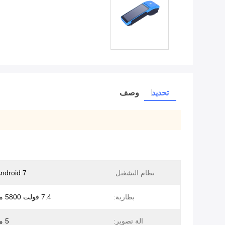
تحديد
وصف
نظام التشغيل:
Android 7 أو أع
بطارية:
7.4 فولت 5800 مللي أمبير
الة تصوير:
5 ميغا بكسل