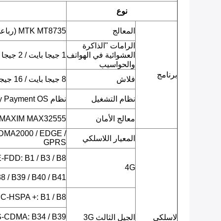
نوع
المعالج
MTK MT8735 (رباعي النواة ARM Cortex-A53 ، 1.3 جيجا هرتز)
الرامات "الذاكرة
العشوائية في الهواتف
1 جيجا بايت / 2 جيجا بايت LPDDR3
والحواسيب
برنامج
فلاش
8 جيجا بايت / 16 جيجا بايت EMMC
نظام التشغيل
نظام Android 7.0 Security Payment OS
معالج الأمان
MAXIM MAX32555 (وحدة تحكم دقيقة DeepCover Secure)
DMA2000 / EDGE /
المعيار اللاسلكي
GPRS
LTE-FDD: B1 / B3 / B8 (يحدد لا
4G
 / B39 / B40 / B41
C-HSPA +: B1 / B8
-CDMA: B34 / B39
لاسلكي
الجيل الثالث 3G