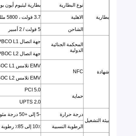
نوع البطارية
بطارية ليثيوم أيون بو
بطارية
الاهلية
3.7 فولت ، 5800 مللي أمبير
الشاحن
5 فولت / 2 أمبير
جهة اتصال EMV L1 / PBCO L1
المحكمة الجنائية
الدولية
جهة اتصال EMV L2 / PBOC L2
EMV تلامس L1 / qPBOC L1
NFC
شهادة
EMV تلامس L2 / qPBOC L2
PCI 5.0
حماية
UPTS 2.0
درجة حرارة
-5 إلى +50 درجة مئوية
بيئة التشغيل
الرطوبة النسبية
10٪ إلى 85٪ رطوبة نسبية