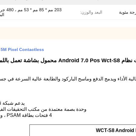
203 مم * 85 مم 
البعد والوزن:
الب
5M Pixel Contactless
اشة تعمل باللمس لنظام الدفع عبر الهاتف المحمول للبيع بالجملة
يدعم شبكة 4G LTE Wi-Fi و Bluetooth و Contactless / NFC.GPS
وحدة بصمة معتمدة من مكتب التحقيقات الفيدرالي / بطارية ليث
4 فتحات بطاقة PSAM ، وفتحتان لبطاقة SIM / 5 ميجا ، و CMOS ، وتدعم الباركود
WCT-S8 Android 