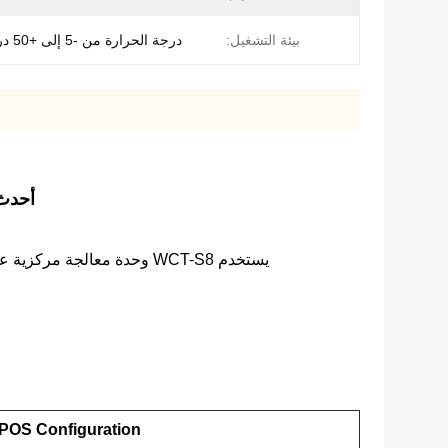
بيئة التشغيل:
درجة الحرارة من -5 إلى +50 درجة مئوية
أحدث نظام Android 7.0 Pos Wct-S8 محمول بش
يستخدم WCT-S8 وحدة معالجة مركزية عالية الأداء ويدمج الدفع وماسح الباركود والطابعة عالية السرعة في جسم واحد.تصميم بطارية كبير الحجم يجعل الأداء أكثر تميزًا.
POS Configuration