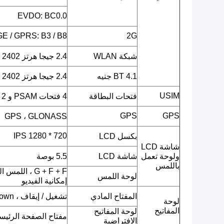
EVDO: BC0.0
E / GPRS: B3 / B8
2G
شبكة WLAN
2.4 جيجا هرتز ISM 2402 ميجا هرتز ~ 2482 ميجا هرتز
BT 4.1 جنيه
2.4 جيجا هرتز ISM 2402 ميجا هرتز ~ 2480 ميجا هرتز
USIM
فتحات البطاقة
4 فتحات PSAM و 2 SIM
GPS
GPS
GPS ، GLONASS
720 * 1280 IPS
بكسل LCD
شاشة LCD
ولوحة تعمل
شاشة LCD
5.5 بوصة
باللمس
G + F + F ، ا
لوحة اللمس
إمكانية الفيديو
المفتاح المادي
تشغيل / إيقاف ، Volumn up ، Volumn down.
لوحة
المفاتيح
لوحة المفاتيح
مفتاح الصفحة الرئيسية
الافتراضية