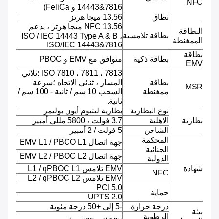
NFC
14443&7816 و FeliCa)
نطاق
13.56 ميجا هرتز
NFC 13.56 ميجا هرتز ، يدعم
البطاقة
بطاقة تلامسية
ISO / IEC 14443 Type A & B ،
الممغنطة
ISO/IEC 14443&7816
بطاقة
بطاقة ذكية
متوافق مع EMV و PBOC
EMV
ISO 7810 ، 7811 ، 7813 ؛ثلاثي
بطاقة
المسار ، ثنائي الاتجاه ؛سرعة
MSR
ممغنطة
السحب 10 سم / ثانية - 100 سم /
ثانية.
نوع البطارية
بطارية ليثيوم أيون بوليمر
بطارية
الاهلية
3.7 فولت ، 5800 مللي أمبير
الشاحن
5 فولت / 2 أمبير
المحكمة
جهة اتصال EMV L1 / PBCO L1
الجنائية
جهة اتصال EMV L2 / PBOC L2
الدولية
شهادة
EMV تلامس L1 / qPBOC L1
NFC
EMV تلامس L2 / qPBOC L2
PCI 5.0
حماية
UPTS 2.0
درجة حرارة
-5 إلى +50 درجة مئوية
بيئة
الرطوبة