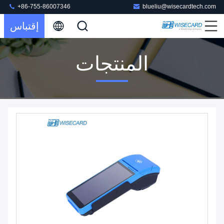
+86-755-86007346
blueliu@wisecardtech.com
إقتباس
المنتجات