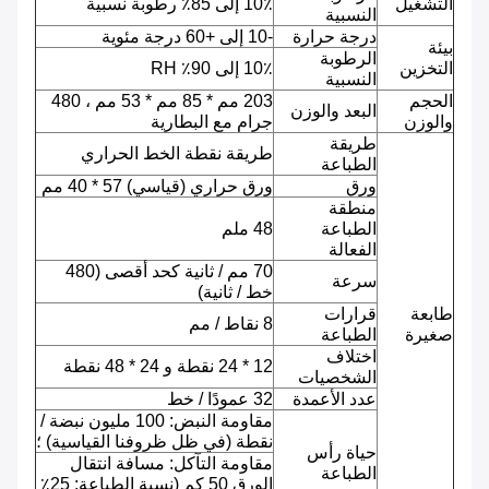
التشغيل
10٪ إلى 85٪ رطوبة نسبية
النسبية
درجة حرارة
-10 إلى +60 درجة مئوية
بيئة
الرطوبة
التخزين
10٪ إلى 90٪ RH
النسبية
الحجم
203 مم * 85 مم * 53 مم ، 480
البعد والوزن
والوزن
جرام مع البطارية
طريقة
طريقة نقطة الخط الحراري
الطباعة
ورق
ورق حراري (قياسي) 57 * 40 مم
منطقة
الطباعة
48 ملم
الفعالة
70 مم / ثانية كحد أقصى (480
سرعة
خط / ثانية)
طابعة
قرارات
8 نقاط / مم
صغيرة
الطباعة
اختلاف
12 * 24 نقطة و 24 * 48 نقطة
الشخصيات
عدد الأعمدة
32 عمودًا / خط
مقاومة النبض: 100 مليون نبضة /
نقطة (في ظل ظروفنا القياسية) ؛
حياة رأس
مقاومة التآكل: مسافة انتقال
الطباعة
الورق 50 كم (نسبة الطباعة: 25٪