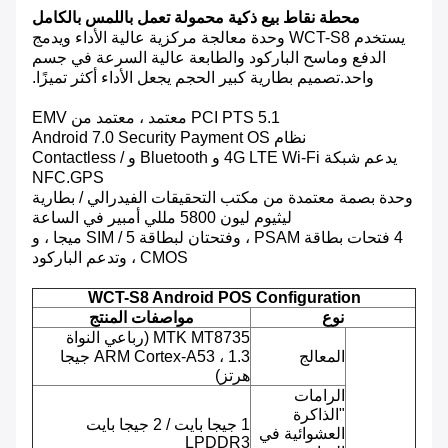
محطة نقاط بيع ذكية محمولة تعمل باللمس بالكامل
يستخدم WCT-S8 وحدة معالجة مركزية عالية الأداء ويدمج
الدفع وماسح الباركود والطابعة عالية السرعة في جسم
واحد.تصميم بطارية كبير الحجم يجعل الأداء أكثر تميزًا.
PCI PTS 5.1 معتمد ، معتمد من EMV
نظام Android 7.0 Security Payment OS
يدعم شبكة 4G LTE Wi-Fi و Bluetooth و Contactless /
NFC.GPS
وحدة بصمة معتمدة من مكتب التحقيقات الفيدرالي / بطارية
ليثيوم ليون 5800 مللي أمبير في الساعة
4 فتحات بطاقة PSAM ، وفتحتان لبطاقة SIM / 5 ميجا ، و
CMOS ، وتدعم الباركود
WCT-S8 Android POS Configuration
نوع
مواصفات المنتج
MTK MT8735 (رباعي النواة
المعالج
ARM Cortex-A53 ، 1.3 جيجا
هرتز)
الرامات
"الذاكرة
1 جيجا بايت / 2 جيجا بايت
العشوائية في
LPDDR3