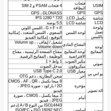
فتحات
USIM
4 فتحات PSAM و 2 SIM
البطاقة
GPS
GPS
GPS ، GLONASS
720 * 1280 IPS
بكسل LCD
شاشة
LCD
شاشة LCD
5.5 بوصة
ولوحة
G + F + F ، اللمس اللوني
تعمل
لوحة اللمس
السعوي ، اللمس المتعدد ، إمكانية
باللمس
التوقيع ، إمكانية الفيديو
تشغيل / إيقاف ، Volumn up ،
المفتاح المادي
Volumn down.
لوحة
المفاتيح
لوحة المفاتيح
مفتاح الصفحة الرئيسية ، مفتاح
الافتراضية
الوظيفة ، المفاتيح الرقمية.
مكبر الصوت
1 واط × 1
صوتي
ميكروفون
مدخل الصوت
USB Type C 2.0
معيار USB
يو اس بي
آخر
شحن البطارية ، دعم OTG
8 ميجا بكسل ، CMOS ، AF ، QR
مؤخرة
/ 2D باركود ، صورة JPEG ،
الة تصوير
فيديو.
2 ميغا بكسل ، CMOS ، صورة
أمام
JPEG ، فيديو.
ISO14443 من النوع A / B (دعم
اساسي
ISO 18092 NFC و ISO/IEC