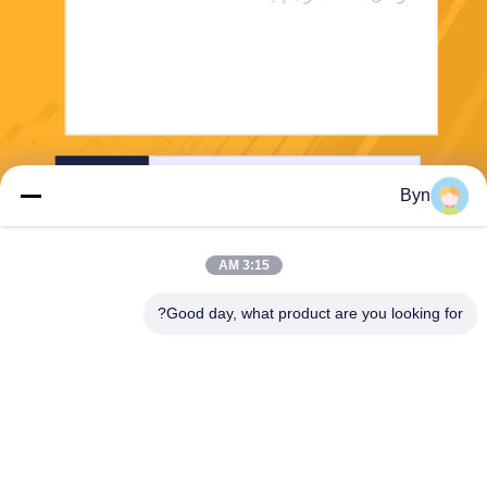
إرسال
Byn
3:15 AM
Good day, what product are you looking for?
Wisecard Technology Co., Ltd.
blueliu@wisecardtech.com
+86-755-86007346
B1303 ، مبنى Chuangyi Tech
nology ، Gaoxin C. 1st Ave ،