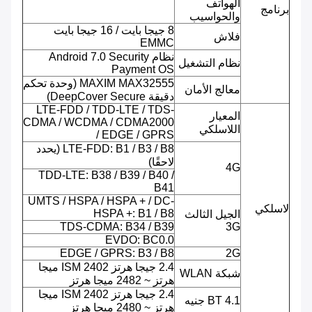
الهواتف
برنامج
والحواسيب
8 جيجا بايت / 16 جيجا بايت
فلاش
EMMC
نظام Android 7.0 Security
نظام التشغيل
Payment OS
MAXIM MAX32555 (وحدة تحكم
معالج الأمان
دقيقة DeepCover Secure)
LTE-FDD / TDD-LTE / TDS-
المعيار
CDMA / WCDMA / CDMA2000
اللاسلكي
/ EDGE / GPRS
LTE-FDD: B1 / B3 / B8 (يحدد
لاحقًا)
4G
TDD-LTE: B38 / B39 / B40 /
B41
UMTS / HSPA / HSPA + / DC-
لاسلكي
HSPA +: B1 / B8
الجيل الثالث
TDS-CDMA: B34 / B39
3G
EVDO: BC0.0
EDGE / GPRS: B3 / B8
2G
2.4 جيجا هرتز ISM 2402 ميجا
شبكة WLAN
هرتز ~ 2482 ميجا هرتز
2.4 جيجا هرتز ISM 2402 ميجا
BT 4.1 جنيه
هرتز ~ 2480 ميجا هرتز