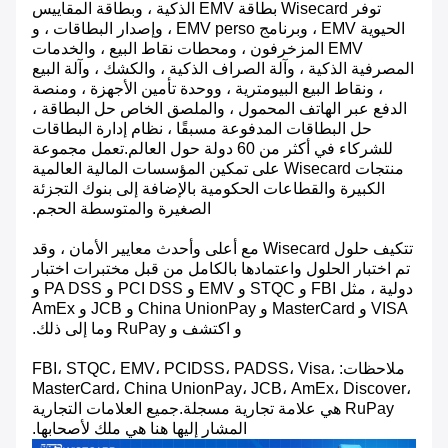
توفر Wisecard بطاقة EMV الذكية ، وبطاقة المقاييس
الحيوية EMV ، وبرنامج EMV perso ، وإصدار البطاقات ، و
EMV المزخرفون ، ومحطات نقاط البيع ، والخدمات
المصرفية الذكية ، وآلة الصراف الذكية ، والكشك ، وآلة البيع
، ونقاط البيع البيومترية ، ووحدة تأمين الأجهزة ، ومنصة
الدفع عبر الهاتف المحمول ، والملصق الخاص حل البطاقة ،
حل البطاقات المدفوعة مسبقًا ، نظام إدارة البطاقات
للشركاء في أكثر من 60 دولة حول العالم.تعمل مجموعة
منتجات Wisecard على تمكين المؤسسات المالية العالمية
الكبيرة والقطاعات الحكومية بالإضافة إلى بنوك التجزئة
الصغيرة والمتوسطة الحجم.
تتكيف حلول Wisecard مع أعلى وأحدث معايير الأمان ، وقد
تم اختبار الحلول واعتمادها بالكامل من قبل مختبرات اختبار
دولية ، مثل FBI و STQC و EMV و PCI DSS و PA DSS و
VISA و MasterCard و China UnionPay و JCB و AmEx
و اكتشف و RuPay وما إلى ذلك.
ملاحظات: FBI، STQC، EMV، PCIDSS، PADSS، Visa،
MasterCard، China UnionPay، JCB، AmEx، Discover،
RuPay هي علامة تجارية مسجلة.جميع العلامات التجارية
المشار إليها هنا هي ملك لأصحابها.