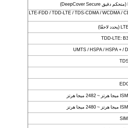
LTE-FDD / TDD-LTE / TDS-CDMA / WCDMA / C
حقًا)
TDD-LTE: B38
UMTS / HSPA / HSPA + / D
TDS
EDG