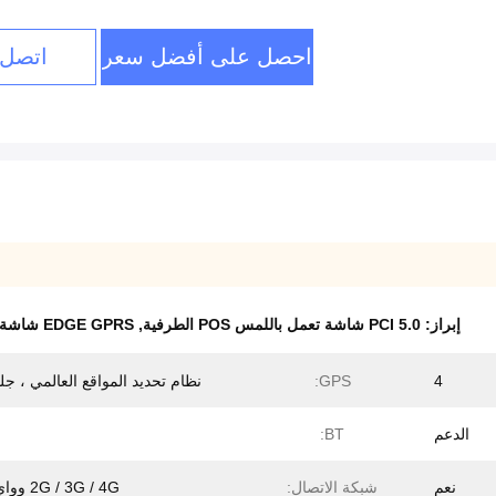
احصل على أفضل سعر
اتصل 
إبراز:
PCI 5.0 شاشة تعمل باللمس POS الطرفية
,
EDGE GPRS شاشة تعمل باللمس POS الطرفية
4
GPS:
نظام تحديد المواقع العالمي ، ج
الدعم
BT:
نعم
شبكة الاتصال:
2G / 3G / 4G وواي فاي