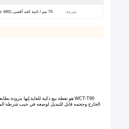
سرعة:
70 مم / ثانية كحد أقصى (480 خط / ثانية)
WCT-T90 هو نقطة بيع ذكية للغاية.إنها مزود
الخارج.وحجمه قابل للتبديل لوضعه في جيب شرطة المرور.