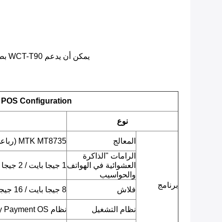
يمكن أن يدعم WCT-T90 بطارية ضخمة تبلغ 5800 مللي أمبير في الساعة.هذا يعني أنه يمكنك تشغيله لفترة أطول وأنك تحتاج إلى شحنه من حين لآخر فقط.
 POS Configuration
نوع
المعالج
MTK MT8735 (رباعي النواة ARM Cortex-A53 ، 1.3 جيجا هرتز)
الرامات "الذاكرة
العشوائية في الهواتف
1 جيجا بايت / 2 جيجا بايت LPDDR3
والحواسيب
برنامج
فلاش
8 جيجا بايت / 16 جيجا بايت EMMC
نظام التشغيل
نظام Android 7.0 Security Payment OS