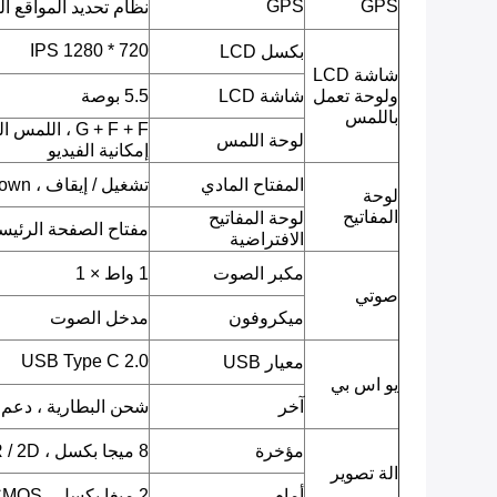
GPS
GPS
نظام تحديد المواقع ا
720 * 1280 IPS
بكسل LCD
شاشة LCD
ولوحة تعمل
شاشة LCD
5.5 بوصة
باللمس
G + F + F ، ا
لوحة اللمس
إمكانية الفيديو
المفتاح المادي
تشغيل / إيقاف ، Volumn up ، Volumn down.
لوحة
المفاتيح
لوحة المفاتيح
مفتاح الصفحة الرئيسية
الافتراضية
مكبر الصوت
1 واط × 1
صوتي
ميكروفون
مدخل الصوت
USB Type C 2.0
معيار USB
يو اس بي
آخر
شحن البطارية ، دعم OTG
مؤخرة
8 ميجا بكسل ، CMOS ، AF ، QR / 2D باركود ، صورة JPEG ، فيديو.
الة تصوير
أمام
2 ميغا بكسل ، CMOS ، صورة JPEG ، فيديو.