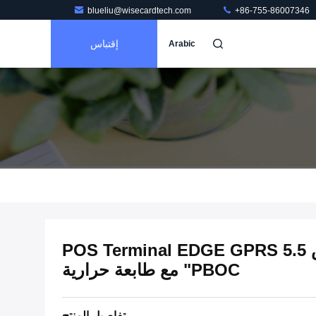
blueliu@wisecardtech.com
+86-755-86007346
إقتباس
Arabic
PCI 5.0 شاشة تعمل باللمس POS Terminal EDGE GPRS 5.5
"PBOC مع طابعة حرارية
تفاصيل المنتج