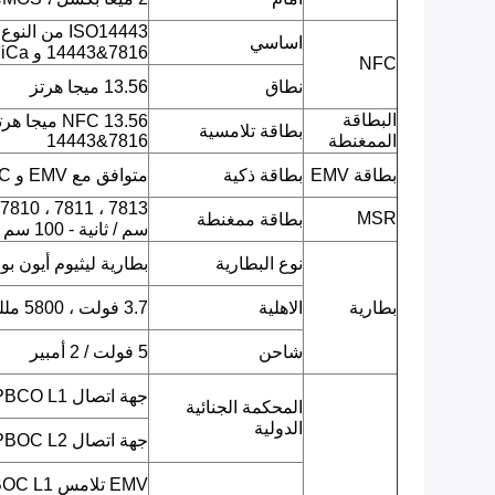
اساسي
14443&7816 و FeliCa)
NFC
نطاق
13.56 ميجا هرتز
البطاقة
بطاقة تلامسية
الممغنطة
14443&7816
بطاقة EMV
بطاقة ذكية
متوافق مع EMV و PBOC
MSR
بطاقة ممغنطة
سم / ثانية - 100 سم / ثانية.
نوع البطارية
بطارية ليثيوم أيون بو
بطارية
الاهلية
3.7 فولت ، 5800 مللي أمبير
شاحن
5 فولت / 2 أمبير
جهة اتصال EMV L1 / PBCO L1
المحكمة الجنائية
الدولية
جهة اتصال EMV L2 / PBOC L2
EMV تلامس L1 / qPBOC L1