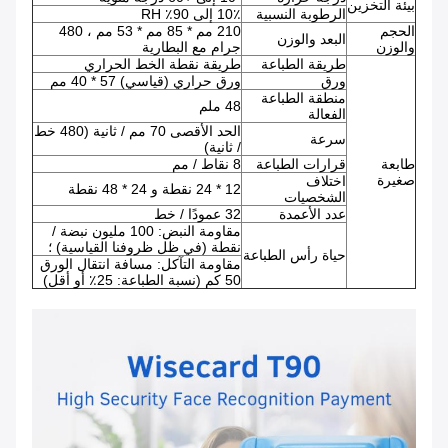
بيئة التخزين
الرطوبة النسبية
10٪ إلى 90٪ RH
الحجم
210 مم * 85 مم * 53 مم ، 480
البعد والوزن
والوزن
جرام مع البطارية
طريقة الطباعة
طريقة نقطة الخط الحراري
ورق
ورق حراري (قياسي) 57 * 40 مم
منطقة الطباعة
48 ملم
الفعالة
الحد الأقصى 70 مم / ثانية (480 خط
سرعة
/ ثانية)
طابعة
قرارات الطباعة
8 نقاط / مم
صغيرة
اختلاف
12 * 24 نقطة و 24 * 48 نقطة
الشخصيات
عدد الأعمدة
32 عمودًا / خط
مقاومة النبض: 100 مليون نبضة /
نقطة (في ظل ظروفنا القياسية) ؛
حياة رأس الطباعة
مقاومة التآكل: مسافة انتقال الورق
50 كم (نسبة الطباعة: 25٪ أو أقل)