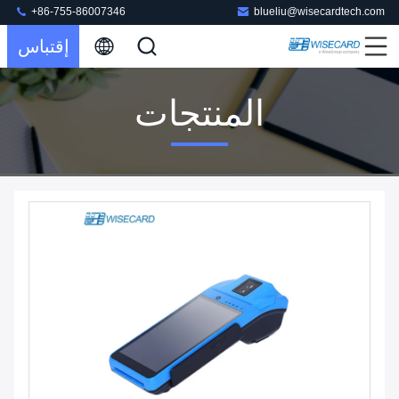
+86-755-86007346
blueliu@wisecardtech.com
إقتباس
المنتجات