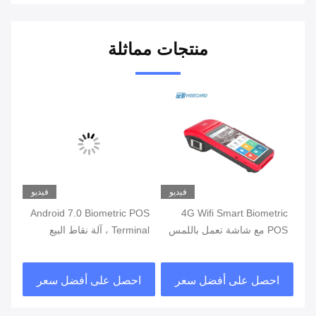
منتجات مماثلة
يو
فيديو
فيديو
ة
4G Wifi Smart Biometric
Android 7.0 Biometric POS
POS مع شاشة تعمل باللمس
Terminal ، آلة نقاط البيع
قارئ بصمات الأصابع
المحمولة مع طابعة مدمجة
قار
في البطارية
احصل على أفضل سعر
احصل على أفضل سعر
ا