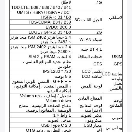
4G
لاحقًا)
TDD-LTE: B38 / B39 / B40 / B41
UMTS / HSPA / HSPA + / DC-
HSPA +: B1 / B8
لاسلكي
الجيل الثالث 3G
TDS-CDMA: B34 / B39
EVDO: BC0.0
EDGE / GPRS: B3 / B8
2G
2.4 جيجا هرتز ISM 2402 ميجا هرتز
شبكة WLAN
~ 2482 ميجا هرتز
2.4 جيجا هرتز ISM 2402 ميجا هرتز
BT 4.1 جنيه
~ 2480 ميجا هرتز
USIM
فتحات البطاقة
4 فتحات PSAM و 2 SIM
نظام تحديد المواقع العالمي ،
GPS
GPS
جلوناس
بكسل LCD
720 * 1280 IPS
شاشة LCD
شاشة LCD
5.5 بوصة
ولوحة
G + F + F ، اللمس اللوني السعوي
تعمل
لوحة اللمس
، اللمس المتعدد ، إمكانية التوقيع ،
باللمس
إمكانية الفيديو
تشغيل / إيقاف ، Volumn up ،
المفتاح المادي
لوحة
Volumn down.
المفاتيح
لوحة المفاتيح
مفتاح الصفحة الرئيسية ، مفتاح
الافتراضية
الوظيفة ، المفاتيح الرقمية.
مكبر الصوت
1 واط × 1
صوتي
ميكروفون
مدخل الصوت
معيار USB
USB Type C 2.0
يو اس بي
آخر
شحن البطارية ، دعم OTG