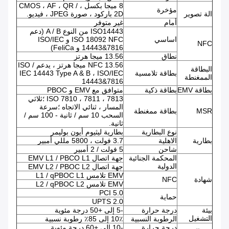
8 ميجا بكسل ، CMOS ، AF ، QR /
مؤخرة
الة تصوير
2D باركود ، صورة JPEG ، فيديو.
أمام
غير متوفر
ISO14443 من النوع A / B (دعم
اساسي
ISO 18092 NFC و ISO/IEC
NFC
14443&7816 و FeliCa)
نطاق
13.56 ميجا هرتز
NFC 13.56 ميجا هرتز ، يدعم ISO /
البطاقة
بطاقة تلامسية
IEC 14443 Type A & B ، ISO/IEC
الممغنطة
14443&7816
بطاقة EMV
بطاقة ذكية
متوافق مع EMV و PBOC
ISO 7810 ، 7811 ، 7813 ؛ثلاثي
المسار ، ثنائي الاتجاه ؛سرعة
MSR
بطاقة ممغنطة
السحب 10 سم / ثانية - 100 سم /
ثانية.
نوع البطارية
بطارية ليثيوم أيون بوليمر
بطارية
الاهلية
3.7 فولت ، 5800 مللي أمبير
شاحن
5 فولت / 2 أمبير
المحكمة الجنائية
جهة اتصال EMV L1 / PBCO L1
الدولية
جهة اتصال EMV L2 / PBOC L2
EMV تلامس L1 / qPBOC L1
شهادة
NFC
EMV تلامس L2 / qPBOC L2
PCI 5.0
حماية
UPTS 2.0
بيئة
درجة حرارة
-5 إلى +50 درجة مئوية
التشغيل
الرطوبة النسبية
10٪ إلى 85٪ رطوبة نسبية
درجة حرارة
-10 إلى +60 درجة مئوية