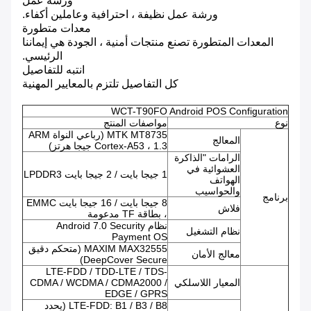
ورشة عمل
ورشة عمل نظيفة ، احترافية وعاملين أكفاء.
معدات متطورة
المعدات المتطورة تصنع منتجات أمنية ، الجودة هي إيماننا
الرئيسي.
انتبه للتفاصيل
كل التفاصيل تلتزم بالمعايير المهنية
WCT-T90FO Android POS Configuration
نوع
مواصفات المنتج
MTK MT8735 (رباعي النواة ARM
المعالج
Cortex-A53 ، 1.3 جيجا هرتز)
الرامات "الذاكرة
العشوائية في
1 جيجا بايت / 2 جيجا بايت LPDDR3
الهواتف
والحواسيب
برنامج
8 جيجا بايت / 16 جيجا بايت EMMC
فلاش
، بطاقة TF مدعومة
نظام Android 7.0 Security
نظام التشغيل
Payment OS
MAXIM MAX32555 (متحكم دقيق
معالج الأمان
DeepCover Secure)
LTE-FDD / TDD-LTE / TDS-
المعيار اللاسلكي
CDMA / WCDMA / CDMA2000 /
EDGE / GPRS
LTE-FDD: B1 / B3 / B8 (يحدد