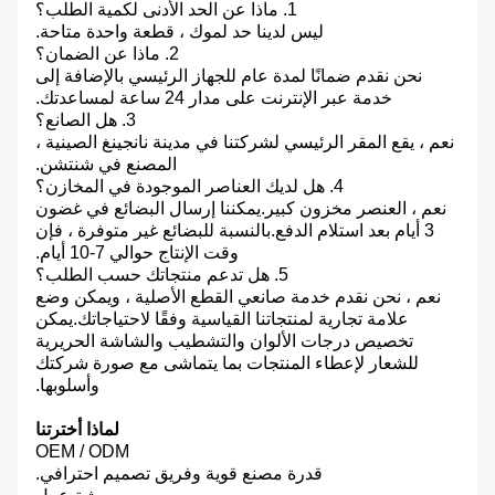
1. ماذا عن الحد الأدنى لكمية الطلب؟
ليس لدينا حد لموك ، قطعة واحدة متاحة.
2. ماذا عن الضمان؟
نحن نقدم ضمانًا لمدة عام للجهاز الرئيسي بالإضافة إلى
خدمة عبر الإنترنت على مدار 24 ساعة لمساعدتك.
3. هل الصانع؟
نعم ، يقع المقر الرئيسي لشركتنا في مدينة نانجينغ الصينية ،
المصنع في شنتشن.
4. هل لديك العناصر الموجودة في المخازن؟
نعم ، العنصر مخزون كبير.يمكننا إرسال البضائع في غضون
3 أيام بعد استلام الدفع.بالنسبة للبضائع غير متوفرة ، فإن
وقت الإنتاج حوالي 7-10 أيام.
5. هل تدعم منتجاتك حسب الطلب؟
نعم ، نحن نقدم خدمة صانعي القطع الأصلية ، ويمكن وضع
علامة تجارية لمنتجاتنا القياسية وفقًا لاحتياجاتك.يمكن
تخصيص درجات الألوان والتشطيب والشاشة الحريرية
للشعار لإعطاء المنتجات بما يتماشى مع صورة شركتك
وأسلوبها.
لماذا أخترتنا
OEM / ODM
قدرة مصنع قوية وفريق تصميم احترافي.