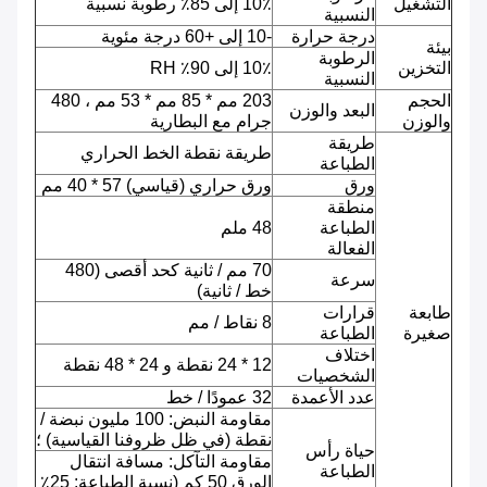
التشغيل
10٪ إلى 85٪ رطوبة نسبية
النسبية
درجة حرارة
-10 إلى +60 درجة مئوية
بيئة
الرطوبة
التخزين
10٪ إلى 90٪ RH
النسبية
الحجم
203 مم * 85 مم * 53 مم ، 480
البعد والوزن
والوزن
جرام مع البطارية
طريقة
طريقة نقطة الخط الحراري
الطباعة
ورق
ورق حراري (قياسي) 57 * 40 مم
منطقة
الطباعة
48 ملم
الفعالة
70 مم / ثانية كحد أقصى (480
سرعة
خط / ثانية)
طابعة
قرارات
8 نقاط / مم
صغيرة
الطباعة
اختلاف
12 * 24 نقطة و 24 * 48 نقطة
الشخصيات
عدد الأعمدة
32 عمودًا / خط
مقاومة النبض: 100 مليون نبضة /
نقطة (في ظل ظروفنا القياسية) ؛
حياة رأس
مقاومة التآكل: مسافة انتقال
الطباعة
الورق 50 كم (نسبة الطباعة: 25٪