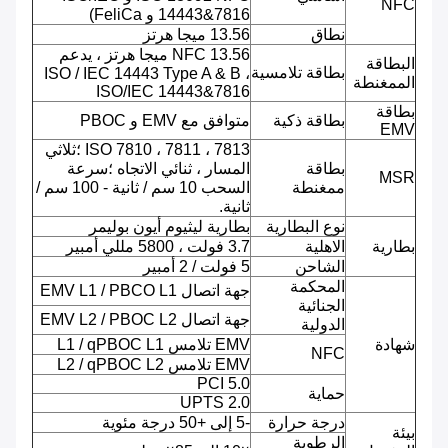
NFC
14443&7816 و FeliCa)
نطاق
13.56 ميجا هرتز
NFC 13.56 ميجا هرتز ، يدعم
البطاقة
بطاقة تلامسية
ISO / IEC 14443 Type A & B ،
الممغنطة
ISO/IEC 14443&7816
بطاقة
بطاقة ذكية
متوافق مع EMV و PBOC
EMV
ISO 7810 ، 7811 ، 7813 ؛ثلاثي
بطاقة
المسار ، ثنائي الاتجاه ؛سرعة
MSR
ممغنطة
السحب 10 سم / ثانية - 100 سم /
ثانية.
نوع البطارية
بطارية ليثيوم أيون بوليمر
بطارية
الاهلية
3.7 فولت ، 5800 مللي أمبير
الشاحن
5 فولت / 2 أمبير
المحكمة
جهة اتصال EMV L1 / PBCO L1
الجنائية
جهة اتصال EMV L2 / PBOC L2
الدولية
شهادة
EMV تلامس L1 / qPBOC L1
NFC
EMV تلامس L2 / qPBOC L2
PCI 5.0
حماية
UPTS 2.0
درجة حرارة
-5 إلى +50 درجة مئوية
بيئة
الرطوبة