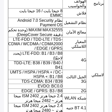
الهواتف
برنامج
والحواسيب
8 جيجا بايت / 16 جيجا بايت
فلاش
EMMC
نظام Android 7.0 Security
نظام التشغيل
Payment OS
MAXIM MAX32555 (وحدة تحكم
معالج الأمان
دقيقة DeepCover Secure)
LTE-FDD / TDD-LTE / TDS-
المعيار
CDMA / WCDMA / CDMA2000
اللاسلكي
/ EDGE / GPRS
LTE-FDD: B1 / B3 / B8 (يحدد
لاحقًا)
4G
TDD-LTE: B38 / B39 / B40 /
B41
UMTS / HSPA / HSPA + / DC-
لاسلكي
HSPA +: B1 / B8
الجيل الثالث
TDS-CDMA: B34 / B39
3G
EVDO: BC0.0
EDGE / GPRS: B3 / B8
2G
2.4 جيجا هرتز ISM 2402 ميجا
شبكة WLAN
هرتز ~ 2482 ميجا هرتز
2.4 جيجا هرتز ISM 2402 ميجا
BT 4.1 جنيه
هرتز ~ 2480 ميجا هرتز