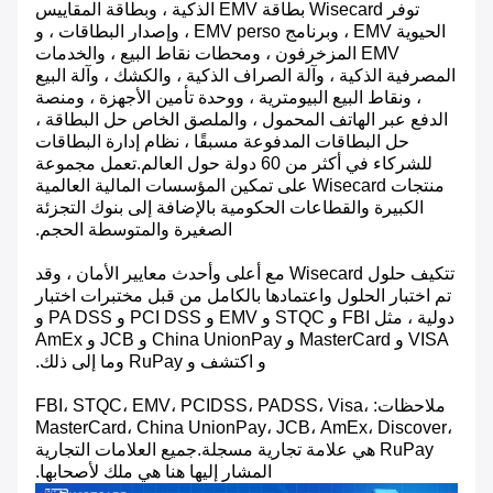
توفر Wisecard بطاقة EMV الذكية ، وبطاقة المقاييس
الحيوية EMV ، وبرنامج EMV perso ، وإصدار البطاقات ، و
EMV المزخرفون ، ومحطات نقاط البيع ، والخدمات
المصرفية الذكية ، وآلة الصراف الذكية ، والكشك ، وآلة البيع
، ونقاط البيع البيومترية ، ووحدة تأمين الأجهزة ، ومنصة
الدفع عبر الهاتف المحمول ، والملصق الخاص حل البطاقة ،
حل البطاقات المدفوعة مسبقًا ، نظام إدارة البطاقات
للشركاء في أكثر من 60 دولة حول العالم.تعمل مجموعة
منتجات Wisecard على تمكين المؤسسات المالية العالمية
الكبيرة والقطاعات الحكومية بالإضافة إلى بنوك التجزئة
الصغيرة والمتوسطة الحجم.
تتكيف حلول Wisecard مع أعلى وأحدث معايير الأمان ، وقد
تم اختبار الحلول واعتمادها بالكامل من قبل مختبرات اختبار
دولية ، مثل FBI و STQC و EMV و PCI DSS و PA DSS و
VISA و MasterCard و China UnionPay و JCB و AmEx
و اكتشف و RuPay وما إلى ذلك.
ملاحظات: FBI، STQC، EMV، PCIDSS، PADSS، Visa،
MasterCard، China UnionPay، JCB، AmEx، Discover،
RuPay هي علامة تجارية مسجلة.جميع العلامات التجارية
المشار إليها هنا هي ملك لأصحابها.