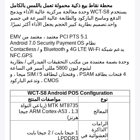
محطة نقاط بيع ذكية محمولة تعمل باللمس بالكامل
يستخدم WCT-S8 وحدة معالجة مركزية عالية الأداء ويدمج
الدفع وماسح الباركود والطابعة عالية السرعة في جسم
واحد.تصميم بطارية كبير الحجم يجعل الأداء أكثر تميزًا.
PCI PTS 5.1 معتمد ، معتمد من EMV
نظام Android 7.0 Security Payment OS
يدعم شبكة 4G LTE Wi-Fi و Bluetooth و Contactless /
NFC.GPS
وحدة بصمة معتمدة من مكتب التحقيقات الفيدرالي / بطارية
ليثيوم ليون 5800 مللي أمبير في الساعة
4 فتحات بطاقة PSAM ، وفتحتان لبطاقة SIM / 5 ميجا ، و
CMOS ، وتدعم الباركود
WCT-S8 Android POS Configuration
نوع
مواصفات المنتج
MTK MT8735 (رباعي النواة
المعالج
ARM Cortex-A53 ، 1.3 جيجا
هرتز)
الرامات
"الذاكرة
1 جيجا بايت / 2 جيجا بايت
العشوائية في
LPDDR3