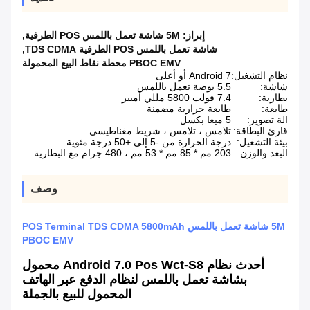
إبراز:
5M شاشة تعمل باللمس POS الطرفية
,
شاشة تعمل باللمس POS الطرفية TDS CDMA
,
PBOC EMV محطة نقاط البيع المحمولة
نظام التشغيل:
Android 7 أو أعلى
شاشة:
5.5 بوصة تعمل باللمس
بطارية:
7.4 فولت 5800 مللي أمبير
طابعة:
طابعة حرارية مضمنة
الة تصوير:
5 ميغا بكسل
قارئ البطاقة:
تلامس ، تلامس ، شريط مغناطيسي
بيئة التشغيل:
درجة الحرارة من -5 إلى +50 درجة مئوية
البعد والوزن:
203 مم * 85 مم * 53 مم ، 480 جرام مع البطارية
وصف
5M شاشة تعمل باللمس POS Terminal TDS CDMA 5800mAh
PBOC EMV
أحدث نظام Android 7.0 Pos Wct-S8 محمول
بشاشة تعمل باللمس لنظام الدفع عبر الهاتف
المحمول للبيع بالجملة