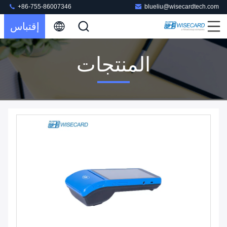
+86-755-86007346
blueliu@wisecardtech.com
إقتباس
المنتجات