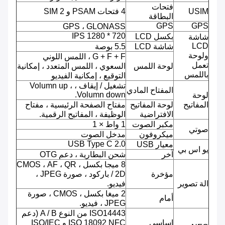
فتحات
USIM
4 فتحات PSAM و 2 SIM
البطاقة
GPS
GPS
GPS ، GLONASS
720 * 1280 IPS
بكسل LCD
شاشة
LCD
شاشة LCD
5.5 بوصة
ولوحة
G + F + F ، اللمس اللوني
تعمل
لوحة اللمس
السعوي ، اللمس المتعدد ، إمكانية
باللمس
التوقيع ، إمكانية الفيديو
تشغيل / إيقاف ، Volumn up ،
المفتاح المادي
Volumn down.
لوحة
المفاتيح
لوحة المفاتيح
مفتاح الصفحة الرئيسية ، مفتاح
الافتراضية
الوظيفة ، المفاتيح الرقمية.
مكبر الصوت
1 واط × 1
صوتي
ميكروفون
مدخل الصوت
USB Type C 2.0
معيار USB
يو اس بي
آخر
شحن البطارية ، دعم OTG
8 ميجا بكسل ، CMOS ، AF ، QR
مؤخرة
/ 2D باركود ، صورة JPEG ،
الة تصوير
فيديو.
2 ميغا بكسل ، CMOS ، صورة
أمام
JPEG ، فيديو.
ISO14443 من النوع A / B (دعم
اساسي
ISO 18092 NFC و ISO/IEC