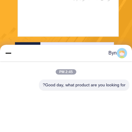
إرسال
Byn
2:45 PM
Good day, what product are you looking for?
Wisecard Technology Co., Ltd.
blueliu@wisecardtech.com
+86-755-86007346
B1303 ، مبنى Chuangyi Tech
nology ، Gaoxin C. 1st Ave ،