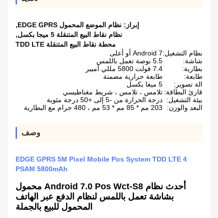
إبراز:
نظام الموضع المحمول EDGE GPRS
,
نظام نقاط البيع المتنقلة 5 ميجا بكسل
,
محطة نقاط البيع المتنقلة TDD LTE
نظام التشغيل:
Android 7 أو أعلى
شاشة:
5.5 بوصة تعمل باللمس
بطارية:
7.4 فولت 5800 مللي أمبير
طابعة:
طابعة حرارية مضمنة
الة تصوير:
5 ميغا بكسل
قارئ البطاقة:
تلامس ، تلامس ، شريط مغناطيسي
بيئة التشغيل:
درجة الحرارة من -5 إلى +50 درجة مئوية
البعد والوزن:
203 مم * 85 مم * 53 مم ، 480 جرام مع البطارية
وصف
EDGE GPRS 5M Pixel Mobile Pos System TDD LTE 4
PSAM 5800mAh
أحدث نظام Android 7.0 Pos Wct-S8 محمول
بشاشة تعمل باللمس لنظام الدفع عبر الهاتف
المحمول للبيع بالجملة