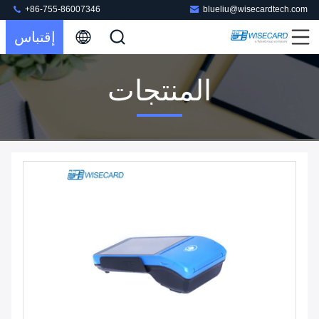
+86-755-86007346
blueliu@wisecardtech.com
إقتباس
المنتجات