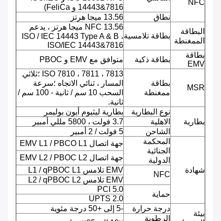
NFC
14443&7816 و FeliCa)
نطاق
13.56 ميجا هرتز
NFC 13.56 ميجا هرتز ، يدعم
البطاقة
بطاقة تلامسية
ISO / IEC 14443 Type A & B ،
الممغنطة
ISO/IEC 14443&7816
بطاقة
بطاقة ذكية
متوافق مع EMV و PBOC
EMV
ISO 7810 ، 7811 ، 7813 ؛ثلاثي
بطاقة
المسار ، ثنائي الاتجاه ؛سرعة
MSR
ممغنطة
السحب 10 سم / ثانية - 100 سم /
ثانية.
نوع البطارية
بطارية ليثيوم أيون بوليمر
بطارية
الاهلية
3.7 فولت ، 5800 مللي أمبير
الشاحن
5 فولت / 2 أمبير
المحكمة
جهة اتصال EMV L1 / PBCO L1
الجنائية
جهة اتصال EMV L2 / PBOC L2
الدولية
شهادة
EMV تلامس L1 / qPBOC L1
NFC
EMV تلامس L2 / qPBOC L2
PCI 5.0
حماية
UPTS 2.0
درجة حرارة
-5 إلى +50 درجة مئوية
بيئة
الرطوبة