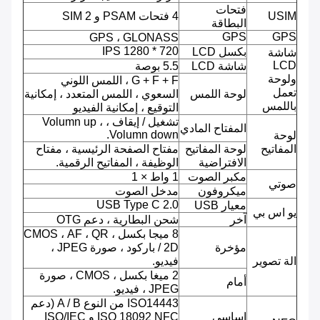
فتحات
USIM
4 فتحات PSAM و 2 SIM
البطاقة
GPS
GPS
GPS ، GLONASS
720 * 1280 IPS
بكسل LCD
شاشة
LCD
شاشة LCD
5.5 بوصة
ولوحة
G + F + F ، اللمس اللوني
تعمل
لوحة اللمس
السعوي ، اللمس المتعدد ، إمكانية
باللمس
التوقيع ، إمكانية الفيديو
تشغيل / إيقاف ، Volumn up ،
المفتاح المادي
Volumn down.
لوحة
المفاتيح
لوحة المفاتيح
مفتاح الصفحة الرئيسية ، مفتاح
الافتراضية
الوظيفة ، المفاتيح الرقمية.
مكبر الصوت
1 واط × 1
صوتي
ميكروفون
مدخل الصوت
USB Type C 2.0
معيار USB
يو اس بي
آخر
شحن البطارية ، دعم OTG
8 ميجا بكسل ، CMOS ، AF ، QR
مؤخرة
/ 2D باركود ، صورة JPEG ،
الة تصوير
فيديو.
2 ميغا بكسل ، CMOS ، صورة
أمام
JPEG ، فيديو.
ISO14443 من النوع A / B (دعم
اساسي
ISO 18092 NFC و ISO/IEC