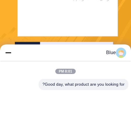
إرسال
Blue
8:01 PM
Good day, what product are you looking for?
Wisecard Technology Co., Ltd.
blueliu@wisecardtech.com
+86-755-86007346
B1303 ، مبنى Chuangyi Tech
nology ، Gaoxin C. 1st Ave ،