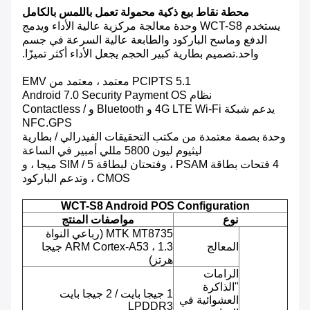
محطة نقاط بيع ذكية محمولة تعمل باللمس بالكامل
يستخدم WCT-S8 وحدة معالجة مركزية عالية الأداء ويدمج
الدفع وماسح الباركود والطابعة عالية السرعة في جسم
واحد.تصميم بطارية كبير الحجم يجعل الأداء أكثر تميزًا.
PCIPTS 5.1 معتمد ، معتمد من EMV
نظام Android 7.0 Security Payment OS
يدعم شبكة 4G LTE Wi-Fi و Bluetooth و Contactless /
NFC.GPS
وحدة بصمة معتمدة من مكتب التحقيقات الفيدرالي / بطارية
ليثيوم ليون 5800 مللي أمبير في الساعة
4 فتحات بطاقة PSAM ، وفتحتان لبطاقة SIM / 5 ميجا ، و
CMOS ، وتدعم الباركود
WCT-S8 Android POS Configuration
نوع
مواصفات المنتج
MTK MT8735 (رباعي النواة
المعالج
ARM Cortex-A53 ، 1.3 جيجا
هرتز)
الرامات
"الذاكرة
1 جيجا بايت / 2 جيجا بايت
العشوائية في
LPDDR3