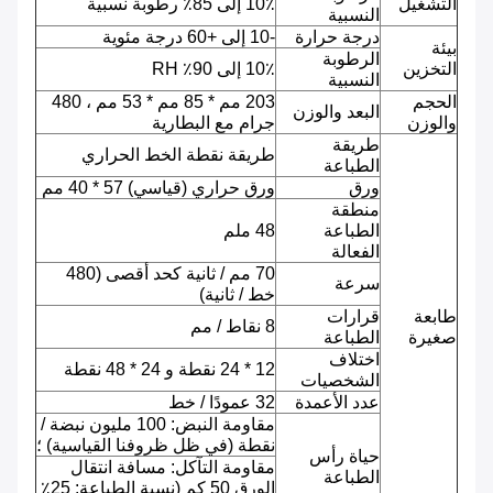
التشغيل
10٪ إلى 85٪ رطوبة نسبية
النسبية
درجة حرارة
-10 إلى +60 درجة مئوية
بيئة
الرطوبة
التخزين
10٪ إلى 90٪ RH
النسبية
الحجم
203 مم * 85 مم * 53 مم ، 480
البعد والوزن
والوزن
جرام مع البطارية
طريقة
طريقة نقطة الخط الحراري
الطباعة
ورق
ورق حراري (قياسي) 57 * 40 مم
منطقة
الطباعة
48 ملم
الفعالة
70 مم / ثانية كحد أقصى (480
سرعة
خط / ثانية)
طابعة
قرارات
8 نقاط / مم
صغيرة
الطباعة
اختلاف
12 * 24 نقطة و 24 * 48 نقطة
الشخصيات
عدد الأعمدة
32 عمودًا / خط
مقاومة النبض: 100 مليون نبضة /
نقطة (في ظل ظروفنا القياسية) ؛
حياة رأس
مقاومة التآكل: مسافة انتقال
الطباعة
الورق 50 كم (نسبة الطباعة: 25٪