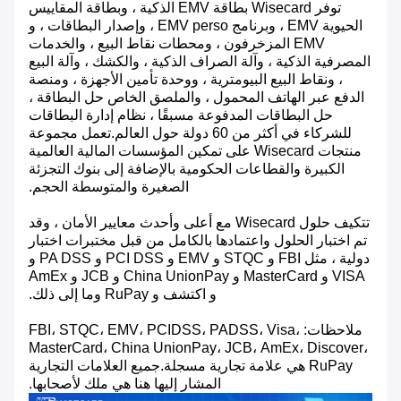
توفر Wisecard بطاقة EMV الذكية ، وبطاقة المقاييس
الحيوية EMV ، وبرنامج EMV perso ، وإصدار البطاقات ، و
EMV المزخرفون ، ومحطات نقاط البيع ، والخدمات
المصرفية الذكية ، وآلة الصراف الذكية ، والكشك ، وآلة البيع
، ونقاط البيع البيومترية ، ووحدة تأمين الأجهزة ، ومنصة
الدفع عبر الهاتف المحمول ، والملصق الخاص حل البطاقة ،
حل البطاقات المدفوعة مسبقًا ، نظام إدارة البطاقات
للشركاء في أكثر من 60 دولة حول العالم.تعمل مجموعة
منتجات Wisecard على تمكين المؤسسات المالية العالمية
الكبيرة والقطاعات الحكومية بالإضافة إلى بنوك التجزئة
الصغيرة والمتوسطة الحجم.
تتكيف حلول Wisecard مع أعلى وأحدث معايير الأمان ، وقد
تم اختبار الحلول واعتمادها بالكامل من قبل مختبرات اختبار
دولية ، مثل FBI و STQC و EMV و PCI DSS و PA DSS و
VISA و MasterCard و China UnionPay و JCB و AmEx
و اكتشف و RuPay وما إلى ذلك.
ملاحظات: FBI، STQC، EMV، PCIDSS، PADSS، Visa،
MasterCard، China UnionPay، JCB، AmEx، Discover،
RuPay هي علامة تجارية مسجلة.جميع العلامات التجارية
المشار إليها هنا هي ملك لأصحابها.