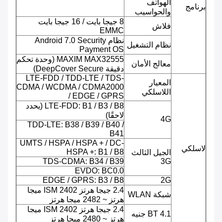
الهواتف
برنامج
والحواسيب
8 جيجا بايت / 16 جيجا بايت
فلاش
EMMC
نظام Android 7.0 Security
نظام التشغيل
Payment OS
MAXIM MAX32555 (وحدة تحكم
معالج الأمان
دقيقة DeepCover Secure)
LTE-FDD / TDD-LTE / TDS-
المعيار
CDMA / WCDMA / CDMA2000
اللاسلكي
/ EDGE / GPRS
LTE-FDD: B1 / B3 / B8 (يحدد
لاحقًا)
4G
TDD-LTE: B38 / B39 / B40 /
B41
UMTS / HSPA / HSPA + / DC-
لاسلكي
HSPA +: B1 / B8
الجيل الثالث
TDS-CDMA: B34 / B39
3G
EVDO: BC0.0
EDGE / GPRS: B3 / B8
2G
2.4 جيجا هرتز ISM 2402 ميجا
شبكة WLAN
هرتز ~ 2482 ميجا هرتز
2.4 جيجا هرتز ISM 2402 ميجا
BT 4.1 جنيه
هرتز ~ 2480 ميجا هرتز