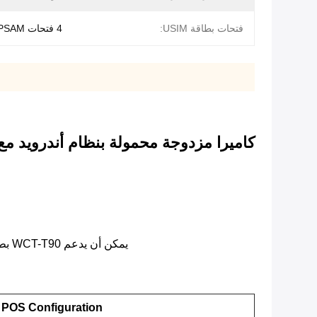
فتحات بطاقة USIM:
4 فتحات PSAM و 2 SIM
كاميرا مزدوجة محمولة بنظام أندرويد مع ماس
يمكن أن يدعم WCT-T90 بطارية ضخمة تبلغ 5800 مللي أمبير في الساعة.هذا يعني أنه يمكنك تشغيله لفترة أطول وأنك تحتاج إلى شحنه من حين لآخر فقط.
 POS Configuration