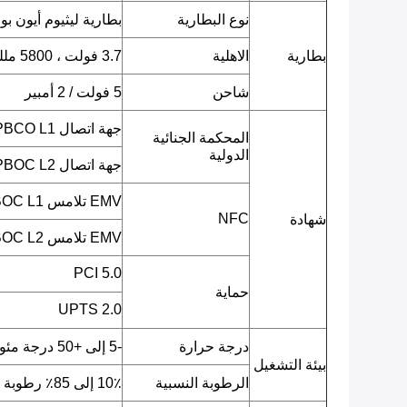
نوع البطارية
بطارية ليثيوم أيون بو
بطارية
الاهلية
3.7 فولت ، 5800 مللي أمبير
شاحن
5 فولت / 2 أمبير
جهة اتصال EMV L1 / PBCO L1
المحكمة الجنائية
الدولية
جهة اتصال EMV L2 / PBOC L2
EMV تلامس L1 / qPBOC L1
NFC
شهادة
EMV تلامس L2 / qPBOC L2
PCI 5.0
حماية
UPTS 2.0
درجة حرارة
-5 إلى +50 درجة مئوية
بيئة التشغيل
الرطوبة النسبية
10٪ إلى 85٪ رطوبة نسبية