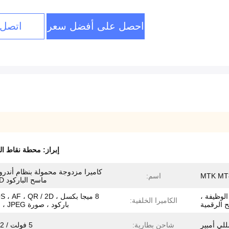
احصل على أفضل سعر
اتصل 
إبراز:
محطة نقاط البي
كاميرا مزدوجة محمولة بنظام أندرو
MTK MT
اسم:
ماسح الباركود 1D 2D
الوظيفة ،
8 ميجا بكسل ، AF ، QR / 2D
الكاميرا الخلفية:
ح الرقمية
باركود ، صورة JPEG ، فيديو.
شاحن بطارية:
5 فولت / 2 أمبير