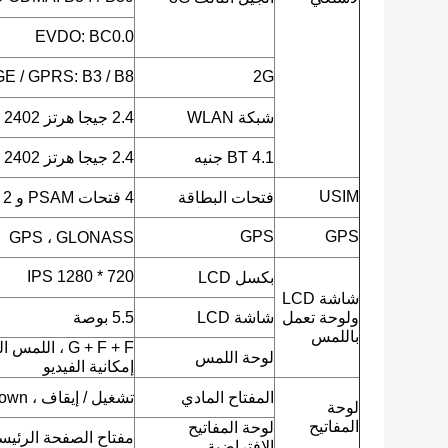
EVDO: BC0.0
E / GPRS: B3 / B8
2G
شبكة WLAN
2.4 جيجا هرتز ISM 2402 ميجا هرتز ~ 2482 ميجا هرتز
BT 4.1 جنيه
2.4 جيجا هرتز ISM 2402 ميجا هرتز ~ 2480 ميجا هرتز
USIM
فتحات البطاقة
4 فتحات PSAM و 2 SIM
GPS
GPS
GPS ، GLONASS
720 * 1280 IPS
بكسل LCD
شاشة LCD
ولوحة تعمل
شاشة LCD
5.5 بوصة
باللمس
G + F + F ، ا
لوحة اللمس
إمكانية الفيديو
المفتاح المادي
تشغيل / إيقاف ، Volumn up ، Volumn down.
لوحة
المفاتيح
لوحة المفاتيح
مفتاح الصفحة الرئيسية
الافتراضية