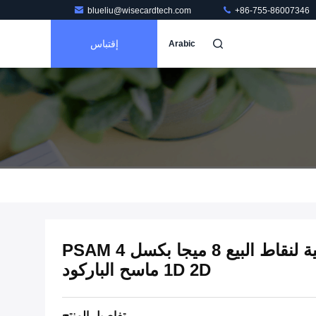
blueliu@wisecardtech.com
+86-755-86007346
إقتباس
Arabic
كاميرا مزدوجة الطرفية الذكية لنقاط البيع 8 ميجا بكسل 4 PSAM
1D 2D ماسح الباركود
تفاصيل المنتج