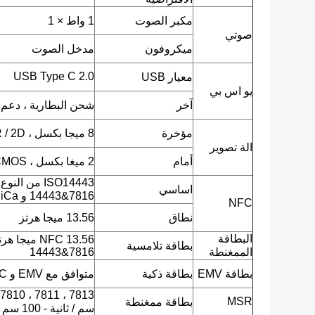
مكبر الصوت
1 واط × 1
صوتي
ميكروفون
مدخل الصوت
USB Type C 2.0
معيار USB
يو اس بي
آخر
شحن البطارية ، دعم OTG
مؤخرة
8 ميجا بكسل ، CMOS ، AF ، QR / 2D باركود ، صورة JPEG ، فيديو.
الة تصوير
أمام
2 ميغا بكسل ، CMOS ، صورة JPEG ، فيديو.
اساسي
14443&7816 و FeliCa)
NFC
نطاق
13.56 ميجا هرتز
البطاقة
بطاقة تلامسية
الممغنطة
14443&7816
بطاقة EMV
بطاقة ذكية
متوافق مع EMV و PBOC
MSR
بطاقة ممغنطة
سم / ثانية - 100 سم / ثانية.