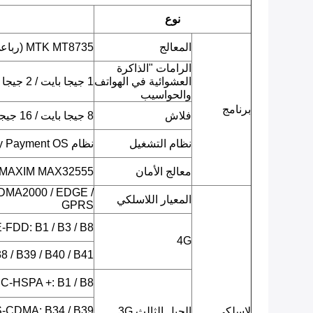
نوع
المعالج
MTK MT8735 (رباعي النواة ARM Cortex-A53 ، 1.3 جيجا هرتز)
الرامات "الذاكرة
العشوائية في الهواتف
1 جيجا بايت / 2 جيجا بايت LPDDR3
والحواسيب
برنامج
فلاش
8 جيجا بايت / 16 جيجا بايت EMMC
نظام التشغيل
نظام Android 7.0 Security Payment OS
معالج الأمان
MAXIM MAX32555 (وحدة تحكم دقيقة DeepCover Secure)
DMA2000 / EDGE /
المعيار اللاسلكي
GPRS
LTE-FDD: B1 / B3 / B8 (يحدد لا
4G
 / B39 / B40 / B41
C-HSPA +: B1 / B8
-CDMA: B34 / B39
لاسلكي
الجيل الثالث 3G