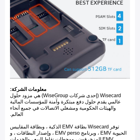
معلومات الشركة:
Wisecard (إحدى شركات WiseGroup) هي مزود حلول
عالمي يقدم حلول دفع مبتكرة وآمنة للمؤسسات المالية
والهيئات الحكومية ومشغلي الاتصالات في جميع أنحاء
العالم.
توفر Wisecard بطاقة EMV الذكية ، وبطاقة المقاييس
الحيوية EMV ، وبرنامج EMV perso ، وإصدار البطاقات ، و
EMV المزخرفون ، ومحطات نقاط البيع ، والخدمات