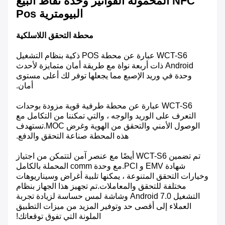
NFC المحمولة الفواتير وحدة نقاط البيع
البيومترية Pos
محطة التحقق اللاسلكية
WCT-S6 عبارة عن محطة POS ذكية بنظام التشغيل
Android ذات أربعة نواة مع طريقة أمان متمايزة لأحدث
وحدة في وريد الإصبع مما يجعلها توفر لك أعلى مستوى
أمان.
WCT-S6 عبارة عن محطة طرفية قوية مزودة بوحدات
التعرف على الوريد والوجه ، والتي تمكننا من التكامل مع
الوصول الأمني ​​والتحقق من الهوية وغرض MOC.تستهدف
هذه المحطة صناعة التحقق والدفع.
تم تضمين WCT-S6 أيضًا مع عنصر آمن لتتمكن من اجتياز
شهادة EMV و PCI.مع وحدة comm المحملة بالكامل
وخيارات التحقق المتنوعة ، يمكنها تلبية أغراض وسيناريوهات
مختلفة للتحقق والمعاملات.تم تجهيز هذا الجهاز بنظام
التشغيل Android 7.0 وشاشة لمس حساسة لزيادة تجربة
العملاء إلى أقصى حد وتوفير المزيد من ميزات التطبيق
الملونة التي تفوق توقعاتك!