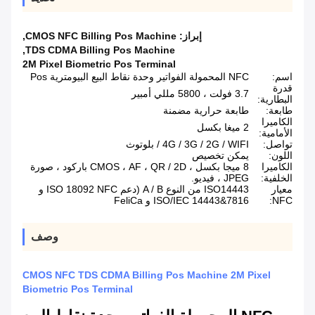
إبراز:
CMOS NFC Billing Pos Machine
,
,
TDS CDMA Billing Pos Machine
2M Pixel Biometric Pos Terminal
اسم:
NFC المحمولة الفواتير وحدة نقاط البيع البيومترية Pos
قدرة
3.7 فولت ، 5800 مللي أمبير
البطارية:
طابعة:
طابعة حرارية مضمنة
الكاميرا
2 ميغا بكسل
الأمامية:
تواصل:
4G / 3G / 2G / WIFI / بلوتوث
اللون:
يمكن تخصيص
الكاميرا
8 ميجا بكسل ، CMOS ، AF ، QR / 2D باركود ، صورة
الخلفية:
JPEG ، فيديو.
معيار
ISO14443 من النوع A / B (دعم ISO 18092 NFC و
NFC:
ISO/IEC 14443&7816 و FeliCa
وصف
CMOS NFC TDS CDMA Billing Pos Machine 2M Pixel
Biometric Pos Terminal