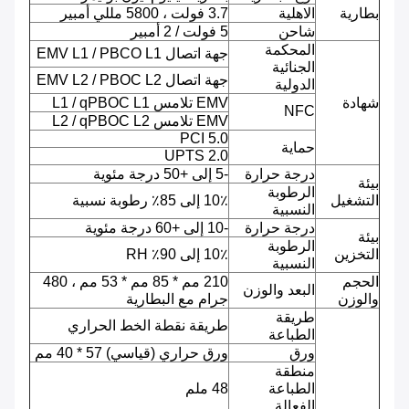
بطارية
الاهلية
3.7 فولت ، 5800 مللي أمبير
شاحن
5 فولت / 2 أمبير
المحكمة
جهة اتصال EMV L1 / PBCO L1
الجنائية
جهة اتصال EMV L2 / PBOC L2
الدولية
شهادة
EMV تلامس L1 / qPBOC L1
NFC
EMV تلامس L2 / qPBOC L2
PCI 5.0
حماية
UPTS 2.0
درجة حرارة
-5 إلى +50 درجة مئوية
بيئة
الرطوبة
التشغيل
10٪ إلى 85٪ رطوبة نسبية
النسبية
درجة حرارة
-10 إلى +60 درجة مئوية
بيئة
الرطوبة
التخزين
10٪ إلى 90٪ RH
النسبية
الحجم
210 مم * 85 مم * 53 مم ، 480
البعد والوزن
والوزن
جرام مع البطارية
طريقة
طريقة نقطة الخط الحراري
الطباعة
ورق
ورق حراري (قياسي) 57 * 40 مم
منطقة
الطباعة
48 ملم
الفعالة