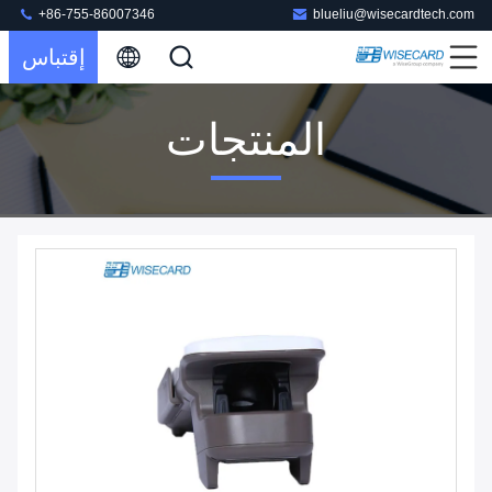
+86-755-86007346
blueliu@wisecardtech.com
إقتباس
المنتجات