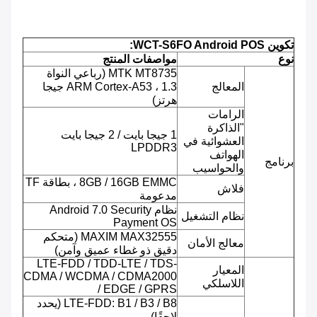
تكوين WCT-S6FO Android POS:
نوع
مواصفات المنتج
MTK MT8735 (رباعي النواة
المعالج
ARM Cortex-A53 ، 1.3 جيجا
هرتز)
الرامات
"الذاكرة
1 جيجا بايت / 2 جيجا بايت
العشوائية في
LPDDR3
الهواتف
برنامج
والحواسيب
8GB / 16GB EMMC ، بطاقة TF
فلاش
مدعومة
نظام Android 7.0 Security
نظام التشغيل
Payment OS
MAXIM MAX32555 (متحكم
معالج الأمان
دقيق ذو غطاء عميق وآمن)
LTE-FDD / TDD-LTE / TDS-
المعيار
CDMA / WCDMA / CDMA2000
اللاسلكي
/ EDGE / GPRS
LTE-FDD: B1 / B3 / B8 (يحدد
لاحقًا)