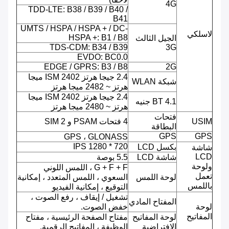
4G
TDD-LTE: B38 / B39 / B40 /
B41
UMTS / HSPA / HSPA + / DC-
لاسلكي
HSPA +: B1 / B8
الجيل الثالث
TDS-CDM: B34 / B39
3G
EVDO: BC0.0
EDGE / GPRS: B3 / B8
2G
2.4 جيجا هرتز ISM 2402 ميجا
شبكة WLAN
هرتز ~ 2482 ميجا هرتز
2.4 جيجا هرتز ISM 2402 ميجا
BT 4.1 جنيه
هرتز ~ 2480 ميجا هرتز
فتحات
USIM
4 فتحات PSAM و 2 SIM
البطاقة
GPS
GPS
GPS ، GLONASS
720 * 1280 IPS
بكسل LCD
شاشة
LCD
شاشة LCD
5.5 بوصة
ولوحة
G + F + F ، اللمس اللوني
تعمل
لوحة اللمس
السعوي ، اللمس المتعدد ، إمكانية
باللمس
التوقيع ، إمكانية الفيديو
تشغيل / إيقاف ، رفع الصوت ،
المفتاح المادي
لوحة
خفض الصوت.
المفاتيح
لوحة المفاتيح
مفتاح الصفحة الرئيسية ، مفتاح
الافتراضية
الوظيفة ، المفاتيح الرقمية.