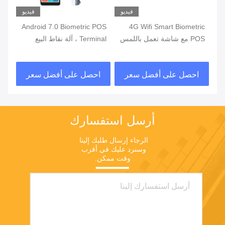
يو
فيديو
فيديو
ة
4G Wifi Smart Biometric
Android 7.0 Biometric POS
POS مع شاشة تعمل باللمس
Terminal ، آلة نقاط البيع
قارئ بصمات الأصابع
المحمولة مع طابعة مدمجة
قار
في البطارية
احصل على أفضل سعر
احصل على أفضل سعر
ا
أرسل استفسارك
الرجاء إرسال طلبك إلينا 
وسنرد عليك في أقرب 
وقت ممكن.