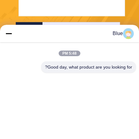
إرسال
Blue
5:48 PM
Good day, what product are you looking for?
Wisecard Technology Co., Ltd.
blueliu@wisecardtech.com
+86-755-86007346
B1303 ، مبنى Chuangyi Tech
nology ، Gaoxin C. 1st Ave ،
Nanshan ، Shenzhen ، Guan
gdong ، 518057 ، الصين