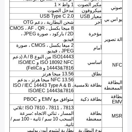
مكبر الصوت
1 واط × 1
صوتي
ميكروفون
مدخل الصوت
USB Type C 2.0
معيار USB
يو اس بي
آخر
شحن البطارية ، دعم OTG
8 ميجا بكسل ، CMOS ، AF ، QR
مؤخرة
/ 2D باركود ، صورة JPEG ،
الة تصوير
فيديو.
2 ميغا بكسل ، CMOS ، صورة
أمام
JPEG ، فيديو.
ISO14443 من النوع A / B (دعم
اساسي
ISO 18092 NFC و ISO/IEC
NFC
14443&7816 و FeliCa)
نطاق
13.56 ميجا هرتز
NFC 13.56 ميجا هرتز ، يدعم
البطاقة
بطاقة تلامسية
ISO / IEC 14443 Type A & B ،
الممغنطة
ISO/IEC 14443&7816
بطاقة
بطاقة ذكية
متوافق مع EMV و PBOC
EMV
ISO 7810 ، 7811 ، 7813 ؛ثلاثي
بطاقة
المسار ، ثنائي الاتجاه ؛سرعة
MSR
ممغنطة
السحب 10 سم / ثانية - 100 سم /
ثانية.
نوع البطارية
بطارية ليثيوم أيون بوليمر