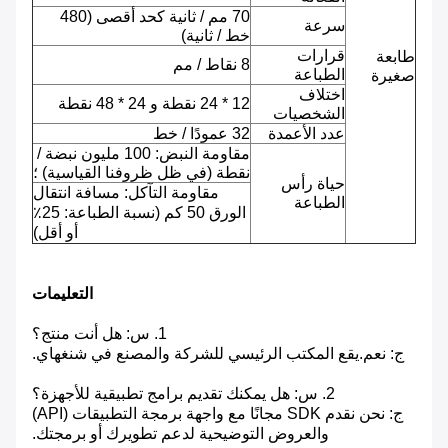
70 مم / ثانية كحد أقصى (480
سرعة
خط / ثانية)
قرارات
طابعة
8 نقاط / مم
الطباعة
صغيرة
اختلاف
12 * 24 نقطة و 24 * 48 نقطة
الشخصيات
عدد الأعمدة
32 عمودًا / خط
مقاومة النبض: 100 مليون نبضة /
نقطة (في ظل ظروفنا القياسية) ؛
حياة رأس
مقاومة التآكل: مسافة انتقال
الطباعة
الورق 50 كم (نسبة الطباعة: 25٪
أو أقل)
التعليمات
1. س: هل أنت منتج؟
ج: نعم.يقع المكتب الرئيسي للشركة والمصنع في شنغهاي.
2. س: هل يمكنك تقديم برامج تطبيقية للأجهزة؟
ج: نحن نقدم SDK مجانًا مع واجهة برمجة التطبيقات (API)
والعروض التوضيحية لدعم تطويرك أو برمجتك.