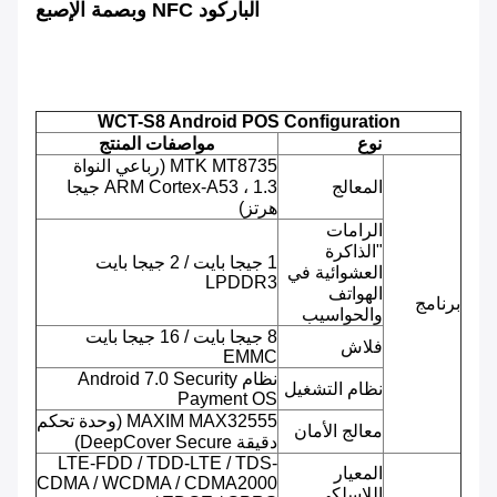
الباركود NFC وبصمة الإصبع
WCT-S8 Android POS Configuration
نوع
مواصفات المنتج
MTK MT8735 (رباعي النواة
المعالج
ARM Cortex-A53 ، 1.3 جيجا
هرتز)
الرامات
"الذاكرة
1 جيجا بايت / 2 جيجا بايت
العشوائية في
LPDDR3
الهواتف
برنامج
والحواسيب
8 جيجا بايت / 16 جيجا بايت
فلاش
EMMC
نظام Android 7.0 Security
نظام التشغيل
Payment OS
MAXIM MAX32555 (وحدة تحكم
معالج الأمان
دقيقة DeepCover Secure)
LTE-FDD / TDD-LTE / TDS-
المعيار
CDMA / WCDMA / CDMA2000
اللاسلكي