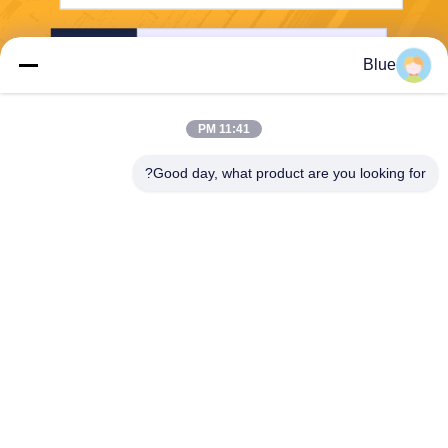
إرسال
Blue
11:41 PM
Good day, what product are you looking for?
Wisecard Technology Co., Ltd.
blueliu@wisecardtech.com
+86-755-86007346
B1303 ، مبنى Chuangyi Tech
nology ، Gaoxin C. 1st Ave ،
Nanshan ، Shenzhen ، Guan
gdong ، 518057 ، الصين