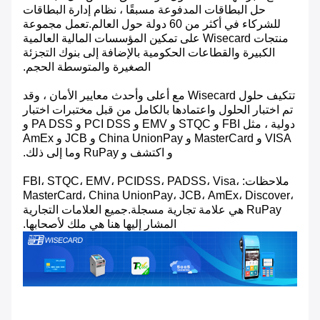
حل البطاقات المدفوعة مسبقًا ، نظام إدارة البطاقات
للشركاء في أكثر من 60 دولة حول العالم.تعمل مجموعة
منتجات Wisecard على تمكين المؤسسات المالية العالمية
الكبيرة والقطاعات الحكومية بالإضافة إلى بنوك التجزئة
الصغيرة والمتوسطة الحجم.
تتكيف حلول Wisecard مع أعلى وأحدث معايير الأمان ، وقد
تم اختبار الحلول واعتمادها بالكامل من قبل مختبرات اختبار
دولية ، مثل FBI و STQC و EMV و PCI DSS و PA DSS و
VISA و MasterCard و China UnionPay و JCB و AmEx
و اكتشف و RuPay وما إلى ذلك.
ملاحظات: FBI، STQC، EMV، PCIDSS، PADSS، Visa،
MasterCard، China UnionPay، JCB، AmEx، Discover،
RuPay هي علامة تجارية مسجلة.جميع العلامات التجارية
المشار إليها هنا هي ملك لأصحابها.