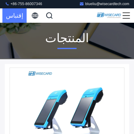
+86-755-86007346
blueliu@wisecardtech.com
إقتباس
المنتجات