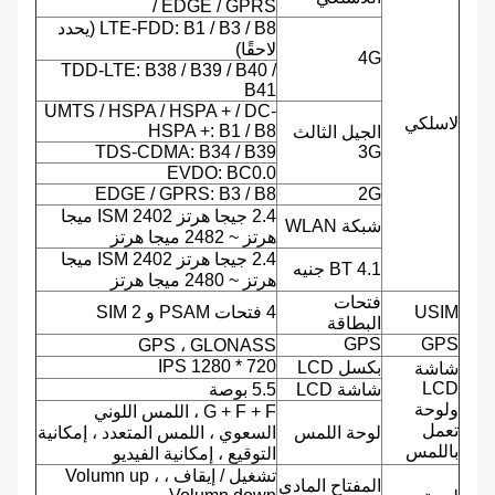
/ EDGE / GPRS
LTE-FDD: B1 / B3 / B8 (يحدد
لاحقًا)
4G
TDD-LTE: B38 / B39 / B40 /
B41
UMTS / HSPA / HSPA + / DC-
لاسلكي
HSPA +: B1 / B8
الجيل الثالث
TDS-CDMA: B34 / B39
3G
EVDO: BC0.0
EDGE / GPRS: B3 / B8
2G
2.4 جيجا هرتز ISM 2402 ميجا
شبكة WLAN
هرتز ~ 2482 ميجا هرتز
2.4 جيجا هرتز ISM 2402 ميجا
BT 4.1 جنيه
هرتز ~ 2480 ميجا هرتز
فتحات
USIM
4 فتحات PSAM و 2 SIM
البطاقة
GPS
GPS
GPS ، GLONASS
720 * 1280 IPS
بكسل LCD
شاشة
LCD
شاشة LCD
5.5 بوصة
ولوحة
G + F + F ، اللمس اللوني
تعمل
لوحة اللمس
السعوي ، اللمس المتعدد ، إمكانية
باللمس
التوقيع ، إمكانية الفيديو
تشغيل / إيقاف ، Volumn up ،
المفتاح المادي