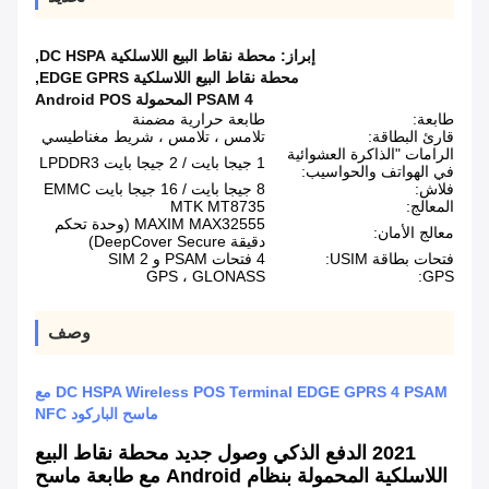
إبراز:
محطة نقاط البيع اللاسلكية DC HSPA
,
محطة نقاط البيع اللاسلكية EDGE GPRS
,
4 PSAM المحمولة Android POS
طابعة:
طابعة حرارية مضمنة
قارئ البطاقة:
تلامس ، تلامس ، شريط مغناطيسي
الرامات "الذاكرة العشوائية
1 جيجا بايت / 2 جيجا بايت LPDDR3
في الهواتف والحواسيب:
فلاش:
8 جيجا بايت / 16 جيجا بايت EMMC
المعالج:
MTK MT8735
MAXIM MAX32555 (وحدة تحكم
معالج الأمان:
دقيقة DeepCover Secure)
فتحات بطاقة USIM:
4 فتحات PSAM و 2 SIM
GPS ، GLONASS
GPS:
وصف
DC HSPA Wireless POS Terminal EDGE GPRS 4 PSAM مع
ماسح الباركود NFC
2021 الدفع الذكي وصول جديد محطة نقاط البيع
اللاسلكية المحمولة بنظام Android مع طابعة ماسح