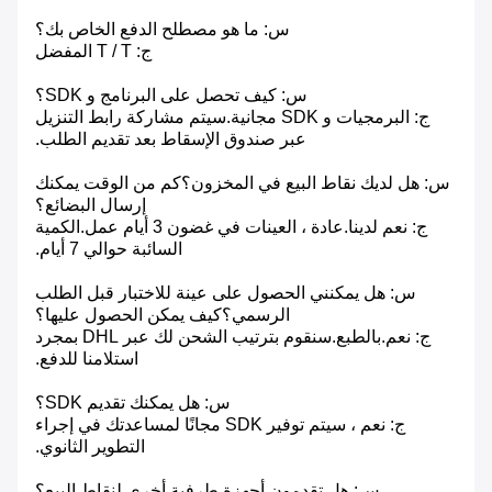
س: ما هو مصطلح الدفع الخاص بك؟
ج: T / T المفضل
س: كيف تحصل على البرنامج و SDK؟
ج: البرمجيات و SDK مجانية.سيتم مشاركة رابط التنزيل
عبر صندوق الإسقاط بعد تقديم الطلب.
س: هل لديك نقاط البيع في المخزون؟كم من الوقت يمكنك
إرسال البضائع؟
ج: نعم لدينا.عادة ، العينات في غضون 3 أيام عمل.الكمية
السائبة حوالي 7 أيام.
س: هل يمكنني الحصول على عينة للاختبار قبل الطلب
الرسمي؟كيف يمكن الحصول عليها؟
ج: نعم.بالطبع.سنقوم بترتيب الشحن لك عبر DHL بمجرد
استلامنا للدفع.
س: هل يمكنك تقديم SDK؟
ج: نعم ، سيتم توفير SDK مجانًا لمساعدتك في إجراء
التطوير الثانوي.
س: هل تقدمون أجهزة طرفية أخرى لنقاط البيع؟