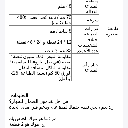
منطقة
الطباعة
48 ملم
الفعالة
70 مم / ثانية كحد أقصى (480
سرعة
خط / ثانية)
طابعة
قرارات
8 نقاط / مم
صغيرة
الطباعة
اختلاف
12 * 24 نقطة و 24 * 48 نقطة
الشخصيات
عدد الأعمدة
32 عمودًا / خط
مقاومة النبض: 100 مليون نبضة /
نقطة (في ظل ظروفنا القياسية) ؛
حياة رأس
مقاومة التآكل: مسافة انتقال
الطباعة
الورق 50 كم (نسبة الطباعة: 25٪
أو أقل)
التعليمات:
س: هل تقدمون الضمان للجهاز؟
ج: نعم ، نحن نقدم ضمانًا لمدة عام ودعم فني مدى الحياة
س: ما هو موك الخاص بك
ج: موك هو 2 قطعة