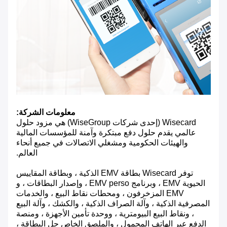
معلومات الشركة:
Wisecard (إحدى شركات WiseGroup) هي مزود حلول
عالمي يقدم حلول دفع مبتكرة وآمنة للمؤسسات المالية
والهيئات الحكومية ومشغلي الاتصالات في جميع أنحاء
العالم.
توفر Wisecard بطاقة EMV الذكية ، وبطاقة المقاييس
الحيوية EMV ، وبرنامج EMV perso ، وإصدار البطاقات ، و
EMV المزخرفون ، ومحطات نقاط البيع ، والخدمات
المصرفية الذكية ، وآلة الصراف الذكية ، والكشك ، وآلة البيع
، ونقاط البيع البيومترية ، ووحدة تأمين الأجهزة ، ومنصة
الدفع عبر الهاتف المحمول ، والملصق الخاص حل البطاقة ،