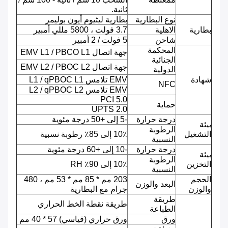
ثانية.
نوع البطارية
بطارية ليثيوم أيون بوليمر
بطارية
الاهلية
3.7 فولت ، 5800 مللي أمبير
شاحن
5 فولت / 2 أمبير
المحكمة
جهة اتصال EMV L1 / PBCO L1
الجنائية
جهة اتصال EMV L2 / PBOC L2
الدولية
شهادة
EMV تلامس L1 / qPBOC L1
NFC
EMV تلامس L2 / qPBOC L2
PCI 5.0
حماية
UPTS 2.0
درجة حرارة
-5 إلى +50 درجة مئوية
بيئة
الرطوبة
التشغيل
10٪ إلى 85٪ رطوبة نسبية
النسبية
درجة حرارة
-10 إلى +60 درجة مئوية
بيئة
الرطوبة
التخزين
10٪ إلى 90٪ RH
النسبية
الحجم
203 مم * 85 مم * 53 مم ، 480
البعد والوزن
والوزن
جرام مع البطارية
طريقة
طريقة نقطة الخط الحراري
الطباعة
ورق
ورق حراري (قياسي) 57 * 40 مم