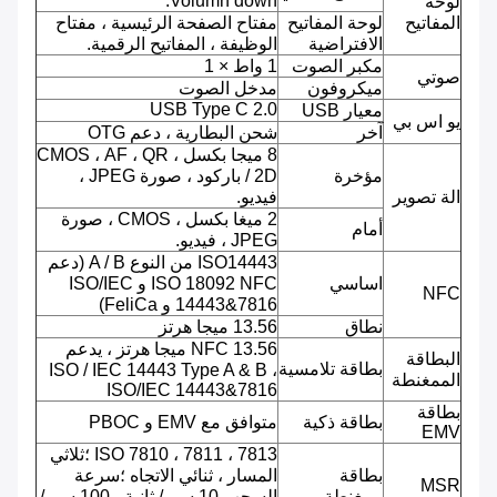
Volumn down.
لوحة
المفاتيح
لوحة المفاتيح
مفتاح الصفحة الرئيسية ، مفتاح
الافتراضية
الوظيفة ، المفاتيح الرقمية.
مكبر الصوت
1 واط × 1
صوتي
ميكروفون
مدخل الصوت
USB Type C 2.0
معيار USB
يو اس بي
آخر
شحن البطارية ، دعم OTG
8 ميجا بكسل ، CMOS ، AF ، QR
مؤخرة
/ 2D باركود ، صورة JPEG ،
الة تصوير
فيديو.
2 ميغا بكسل ، CMOS ، صورة
أمام
JPEG ، فيديو.
ISO14443 من النوع A / B (دعم
اساسي
ISO 18092 NFC و ISO/IEC
NFC
14443&7816 و FeliCa)
نطاق
13.56 ميجا هرتز
NFC 13.56 ميجا هرتز ، يدعم
البطاقة
بطاقة تلامسية
ISO / IEC 14443 Type A & B ،
الممغنطة
ISO/IEC 14443&7816
بطاقة
بطاقة ذكية
متوافق مع EMV و PBOC
EMV
ISO 7810 ، 7811 ، 7813 ؛ثلاثي
بطاقة
المسار ، ثنائي الاتجاه ؛سرعة
MSR
ممغنطة
السحب 10 سم / ثانية - 100 سم /