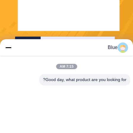
إرسال
Blue
7:15 AM
Good day, what product are you looking for?
Wisecard Technology Co., Ltd.
blueliu@wisecardtech.com
+86-755-86007346
B1303 ، مبنى Chuangyi Tech
nology ، Gaoxin C. 1st Ave ،