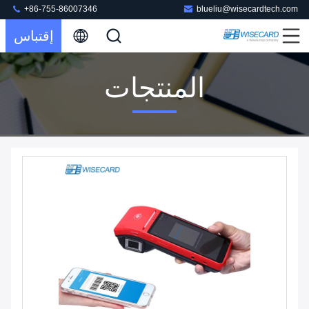
+86-755-86007346
blueliu@wisecardtech.com
إقتباس
المنتجات