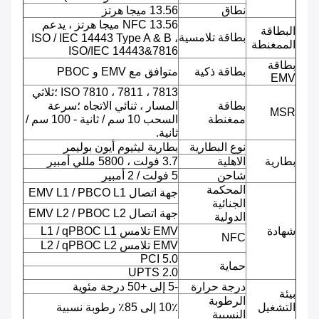
نطاق
13.56 ميجا هرتز
NFC 13.56 ميجا هرتز ، يدعم
البطاقة
بطاقة تلامسية
ISO / IEC 14443 Type A & B ،
الممغنطة
ISO/IEC 14443&7816
بطاقة
بطاقة ذكية
متوافق مع EMV و PBOC
EMV
ISO 7810 ، 7811 ، 7813 ؛ثلاثي
بطاقة
المسار ، ثنائي الاتجاه ؛سرعة
MSR
ممغنطة
السحب 10 سم / ثانية - 100 سم /
ثانية.
نوع البطارية
بطارية ليثيوم أيون بوليمر
بطارية
الاهلية
3.7 فولت ، 5800 مللي أمبير
شاحن
5 فولت / 2 أمبير
المحكمة
جهة اتصال EMV L1 / PBCO L1
الجنائية
جهة اتصال EMV L2 / PBOC L2
الدولية
شهادة
EMV تلامس L1 / qPBOC L1
NFC
EMV تلامس L2 / qPBOC L2
PCI 5.0
حماية
UPTS 2.0
درجة حرارة
-5 إلى +50 درجة مئوية
بيئة
الرطوبة
التشغيل
10٪ إلى 85٪ رطوبة نسبية
النسبية