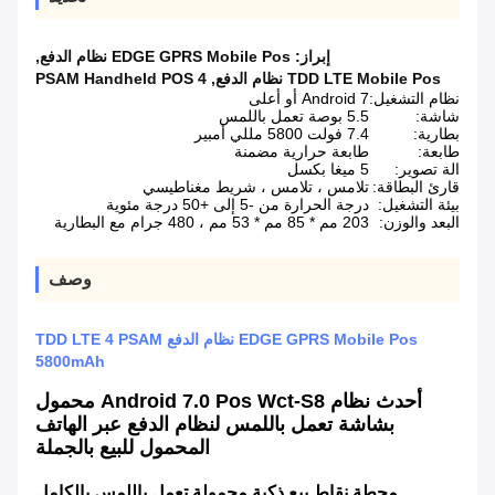
إبراز:
EDGE GPRS Mobile Pos نظام الدفع
,
TDD LTE Mobile Pos نظام الدفع
,
4 PSAM Handheld POS
نظام التشغيل:
Android 7 أو أعلى
شاشة:
5.5 بوصة تعمل باللمس
بطارية:
7.4 فولت 5800 مللي أمبير
طابعة:
طابعة حرارية مضمنة
الة تصوير:
5 ميغا بكسل
قارئ البطاقة:
تلامس ، تلامس ، شريط مغناطيسي
بيئة التشغيل:
درجة الحرارة من -5 إلى +50 درجة مئوية
البعد والوزن:
203 مم * 85 مم * 53 مم ، 480 جرام مع البطارية
وصف
EDGE GPRS Mobile Pos نظام الدفع TDD LTE 4 PSAM
5800mAh
أحدث نظام Android 7.0 Pos Wct-S8 محمول
بشاشة تعمل باللمس لنظام الدفع عبر الهاتف
المحمول للبيع بالجملة
محطة نقاط بيع ذكية محمولة تعمل باللمس بالكامل