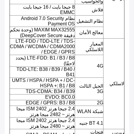
والحواسيب
8 جيجا بايت / 16 جيجا بايت
فلاش
EMMC
نظام Android 7.0 Security
نظام التشغيل
Payment OS
MAXIM MAX32555 (وحدة تحكم
معالج الأمان
دقيقة DeepCover Secure)
LTE-FDD / TDD-LTE / TDS-
المعيار
CDMA / WCDMA / CDMA2000
اللاسلكي
/ EDGE / GPRS
LTE-FDD: B1 / B3 / B8 (يحدد
لاحقًا)
4G
TDD-LTE: B38 / B39 / B40 /
B41
UMTS / HSPA / HSPA + / DC-
لاسلكي
HSPA +: B1 / B8
الجيل الثالث
TDS-CDMA: B34 / B39
3G
EVDO: BC0.0
EDGE / GPRS: B3 / B8
2G
2.4 جيجا هرتز ISM 2402 ميجا
شبكة WLAN
هرتز ~ 2482 ميجا هرتز
2.4 جيجا هرتز ISM 2402 ميجا
BT 4.1 جنيه
هرتز ~ 2480 ميجا هرتز
فتحات