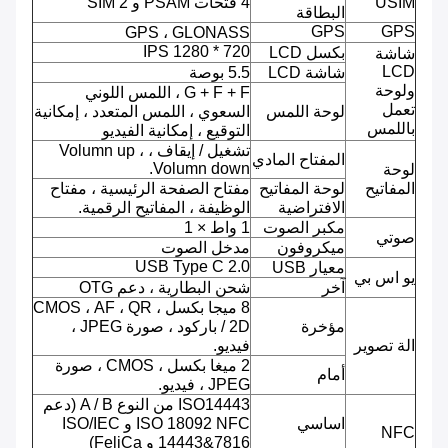
USIM
4 فتحات PSAM و 2 SIM
البطاقة
GPS
GPS
GPS ، GLONASS
720 * 1280 IPS
بكسل LCD
شاشة
LCD
شاشة LCD
5.5 بوصة
ولوحة
G + F + F ، اللمس اللوني
تعمل
لوحة اللمس
السعوي ، اللمس المتعدد ، إمكانية
باللمس
التوقيع ، إمكانية الفيديو
تشغيل / إيقاف ، Volumn up ،
المفتاح المادي
Volumn down.
لوحة
المفاتيح
لوحة المفاتيح
مفتاح الصفحة الرئيسية ، مفتاح
الافتراضية
الوظيفة ، المفاتيح الرقمية.
مكبر الصوت
1 واط × 1
صوتي
ميكروفون
مدخل الصوت
USB Type C 2.0
معيار USB
يو اس بي
آخر
شحن البطارية ، دعم OTG
8 ميجا بكسل ، CMOS ، AF ، QR
مؤخرة
/ 2D باركود ، صورة JPEG ،
الة تصوير
فيديو.
2 ميغا بكسل ، CMOS ، صورة
أمام
JPEG ، فيديو.
ISO14443 من النوع A / B (دعم
اساسي
ISO 18092 NFC و ISO/IEC
NFC
14443&7816 و FeliCa)