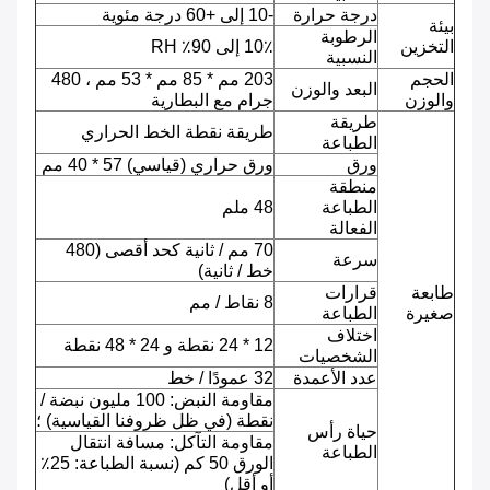
درجة حرارة
-10 إلى +60 درجة مئوية
بيئة
الرطوبة
التخزين
10٪ إلى 90٪ RH
النسبية
الحجم
203 مم * 85 مم * 53 مم ، 480
البعد والوزن
والوزن
جرام مع البطارية
طريقة
طريقة نقطة الخط الحراري
الطباعة
ورق
ورق حراري (قياسي) 57 * 40 مم
منطقة
الطباعة
48 ملم
الفعالة
70 مم / ثانية كحد أقصى (480
سرعة
خط / ثانية)
طابعة
قرارات
8 نقاط / مم
صغيرة
الطباعة
اختلاف
12 * 24 نقطة و 24 * 48 نقطة
الشخصيات
عدد الأعمدة
32 عمودًا / خط
مقاومة النبض: 100 مليون نبضة /
نقطة (في ظل ظروفنا القياسية) ؛
حياة رأس
مقاومة التآكل: مسافة انتقال
الطباعة
الورق 50 كم (نسبة الطباعة: 25٪
أو أقل)