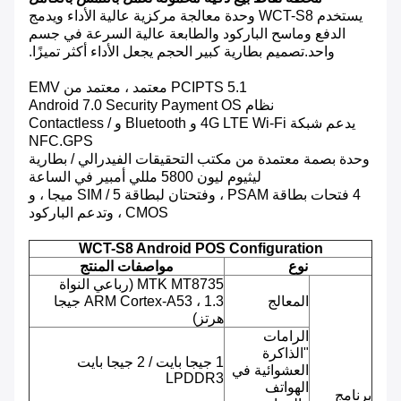
يستخدم WCT-S8 وحدة معالجة مركزية عالية الأداء ويدمج
الدفع وماسح الباركود والطابعة عالية السرعة في جسم
واحد.تصميم بطارية كبير الحجم يجعل الأداء أكثر تميزًا.
PCIPTS 5.1 معتمد ، معتمد من EMV
نظام Android 7.0 Security Payment OS
يدعم شبكة 4G LTE Wi-Fi و Bluetooth و Contactless /
NFC.GPS
وحدة بصمة معتمدة من مكتب التحقيقات الفيدرالي / بطارية
ليثيوم ليون 5800 مللي أمبير في الساعة
4 فتحات بطاقة PSAM ، وفتحتان لبطاقة SIM / 5 ميجا ، و
CMOS ، وتدعم الباركود
WCT-S8 Android POS Configuration
نوع
مواصفات المنتج
MTK MT8735 (رباعي النواة
المعالج
ARM Cortex-A53 ، 1.3 جيجا
هرتز)
الرامات
"الذاكرة
1 جيجا بايت / 2 جيجا بايت
العشوائية في
LPDDR3
الهواتف
برنامج