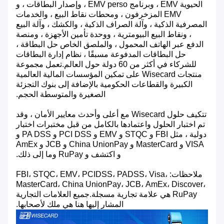
الحيوية EMV ، وبرنامج EMV perso ، وإصدار البطاقات ، و
EMV المزخرفون ، ومحطات نقاط البيع ، والخدمات
المصرفية الذكية ، وآلة الصراف الذكية ، والكشك ، وآلة البيع
، ونقاط البيع البيومترية ، ووحدة تأمين الأجهزة ، ومنصة
الدفع عبر الهاتف المحمول ، والملصق الخاص حل البطاقة ،
حل البطاقات المدفوعة مسبقًا ، نظام إدارة البطاقات
للشركاء في أكثر من 60 دولة حول العالم.تعمل مجموعة
منتجات Wisecard على تمكين المؤسسات المالية العالمية
الكبيرة والقطاعات الحكومية بالإضافة إلى بنوك التجزئة
الصغيرة والمتوسطة الحجم.
تتكيف حلول Wisecard مع أعلى وأحدث معايير الأمان ، وقد
تم اختبار الحلول واعتمادها بالكامل من قبل مختبرات اختبار
دولية ، مثل FBI و STQC و EMV و PCI DSS و PA DSS و
VISA و MasterCard و China UnionPay و JCB و AmEx
و اكتشف و RuPay وما إلى ذلك.
ملاحظات: FBI، STQC، EMV، PCIDSS، PADSS، Visa،
MasterCard، China UnionPay، JCB، AmEx، Discover،
RuPay هي علامة تجارية مسجلة.جميع العلامات التجارية
المشار إليها هنا هي ملك لأصحابها.