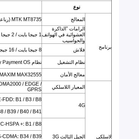
نوع
المعالج
MTK MT8735 (رباعي النواة ARM Cortex-A53 ، 1.3 جيجا هرتز)
الرامات "الذاكرة
العشوائية في الهواتف
1 جيجا بايت / 2 جيجا بايت LPDDR3
والحواسيب
برنامج
فلاش
8 جيجا بايت / 16 جيجا بايت EMMC
نظام التشغيل
نظام Android 7.0 Security Payment OS
معالج الأمان
MAXIM MAX32555 (وحدة تحكم دقيقة DeepCover Secure)
DMA2000 / EDGE /
المعيار اللاسلكي
GPRS
LTE-FDD: B1 / B3 / B8 (يحدد لا
4G
 / B39 / B40 / B41
C-HSPA +: B1 / B8
-CDMA: B34 / B39
لاسلكي
الجيل الثالث 3G