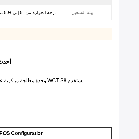
بيئة التشغيل:
درجة الحرارة من -5 إلى +50 درجة مئوية
أحدث نظام Android 7.0 Pos Wct-S8 محمول بش
يستخدم WCT-S8 وحدة معالجة مركزية عالية الأداء ويدمج الدفع وماسح الباركود والطابعة عالية السرعة في جسم واحد.تصميم بطارية كبير الحجم يجعل الأداء أكثر تميزًا.
POS Configuration