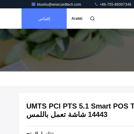
blueliu@wisecardtech.com
+86-755-86007346
إقتباس
Arabic
UMTS PCI PTS 5.1 Smart POS 
14443 شاشة تعمل باللمس
تفاصيل المنتج