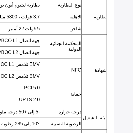
نوع البطارية
بطارية ليثيوم أيون بو
بطارية
الاهلية
3.7 فولت ، 5800 مللي أمبير
شاحن
5 فولت / 2 أمبير
جهة اتصال EMV L1 / PBCO L1
المحكمة الجنائية
الدولية
جهة اتصال EMV L2 / PBOC L2
EMV تلامس L1 / qPBOC L1
NFC
شهادة
EMV تلامس L2 / qPBOC L2
PCI 5.0
حماية
UPTS 2.0
درجة حرارة
-5 إلى +50 درجة مئوية
بيئة التشغيل
الرطوبة النسبية
10٪ إلى 85٪ رطوبة نسبية