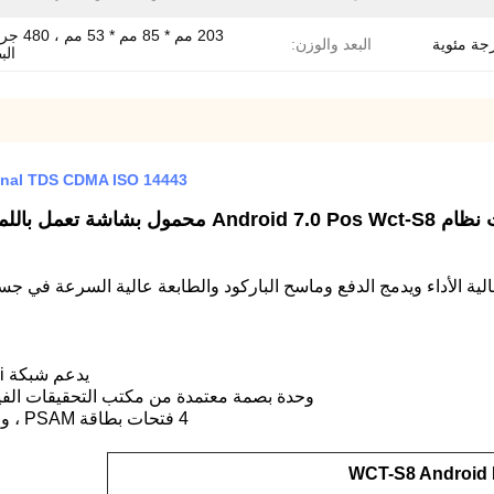
203 مم * 85 مم 
البعد والوزن:
الب
OS Terminal TDS CDMA ISO 14443
اشة تعمل باللمس لنظام الدفع عبر الهاتف المحمول للبيع بالجملة
يدعم شبكة 4G LTE Wi-Fi و Bluetooth و Contactless / NFC.GPS
وحدة بصمة معتمدة من مكتب التحقيقات الفيدرالي / بطارية ليث
4 فتحات بطاقة PSAM ، وفتحتان لبطاقة SIM / 5 ميجا ، و CMOS ، وتدعم الباركود
WCT-S8 Android 