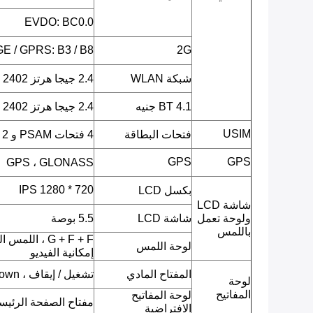
EVDO: BC0.0
E / GPRS: B3 / B8
2G
شبكة WLAN
2.4 جيجا هرتز ISM 2402 ميجا هرتز ~ 2482 ميجا هرتز
BT 4.1 جنيه
2.4 جيجا هرتز ISM 2402 ميجا هرتز ~ 2480 ميجا هرتز
USIM
فتحات البطاقة
4 فتحات PSAM و 2 SIM
GPS
GPS
GPS ، GLONASS
720 * 1280 IPS
بكسل LCD
شاشة LCD
ولوحة تعمل
شاشة LCD
5.5 بوصة
باللمس
G + F + F ، ا
لوحة اللمس
إمكانية الفيديو
المفتاح المادي
تشغيل / إيقاف ، Volumn up ، Volumn down.
لوحة
المفاتيح
لوحة المفاتيح
مفتاح الصفحة الرئيسية
الافتراضية