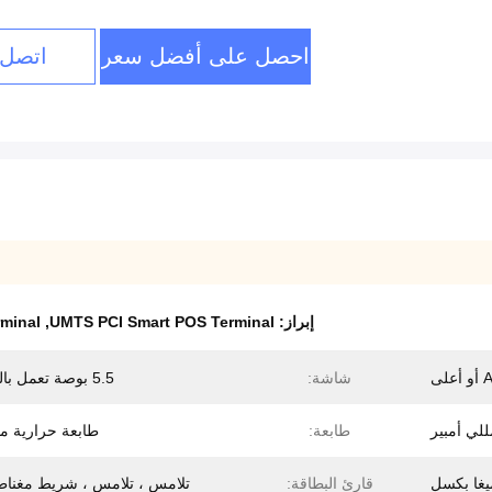
احصل على أفضل سعر
اتصل 
إبراز:
UMTS PCI Smart POS Terminal
,
rminal
لى
شاشة:
5.5 بوصة تعمل باللمس
طابعة:
طابعة حرارية م
قارئ البطاقة:
تلامس ، تلامس ، شريط مغنا