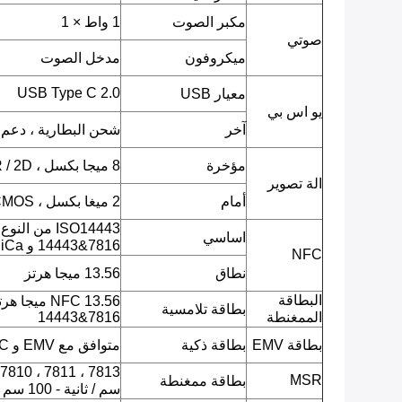
مكبر الصوت
1 واط × 1
صوتي
ميكروفون
مدخل الصوت
USB Type C 2.0
معيار USB
يو اس بي
آخر
شحن البطارية ، دعم OTG
مؤخرة
8 ميجا بكسل ، CMOS ، AF ، QR / 2D باركود ، صورة JPEG ، فيديو.
الة تصوير
أمام
2 ميغا بكسل ، CMOS ، صورة JPEG ، فيديو.
اساسي
14443&7816 و FeliCa)
NFC
نطاق
13.56 ميجا هرتز
البطاقة
بطاقة تلامسية
الممغنطة
14443&7816
بطاقة EMV
بطاقة ذكية
متوافق مع EMV و PBOC
MSR
بطاقة ممغنطة
سم / ثانية - 100 سم / ثانية.