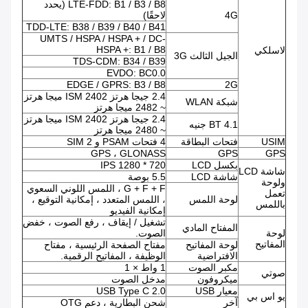
LTE-FDD: B1 / B3 / B8 (يحدد
4G
لاحقًا)
TDD-LTE: B38 / B39 / B40 / B41
UMTS / HSPA / HSPA + / DC-
HSPA +: B1 / B8
لاسلكي
الجيل الثالث 3G
TDS-CDM: B34 / B39
EVDO: BC0.0
EDGE / GPRS: B3 / B8
2G
2.4 جيجا هرتز ISM 2402 ميجا هرتز
شبكة WLAN
~ 2482 ميجا هرتز
2.4 جيجا هرتز ISM 2402 ميجا هرتز
BT 4.1 جنيه
~ 2480 ميجا هرتز
USIM
فتحات البطاقة
4 فتحات PSAM و 2 SIM
GPS ، GLONASS
GPS
GPS
بكسل LCD
720 * 1280 IPS
شاشة LCD
شاشة LCD
5.5 بوصة
ولوحة
G + F + F ، اللمس اللوني السعوي
تعمل
لوحة اللمس
، اللمس المتعدد ، إمكانية التوقيع ،
باللمس
إمكانية الفيديو
تشغيل / إيقاف ، رفع الصوت ، خفض
المفتاح المادي
لوحة
الصوت.
المفاتيح
لوحة المفاتيح
مفتاح الصفحة الرئيسية ، مفتاح
الافتراضية
الوظيفة ، المفاتيح الرقمية.
مكبر الصوت
1 واط × 1
صوتي
ميكروفون
مدخل الصوت
معيار USB
USB Type C 2.0
يو اس بي
آخر
شحن البطارية ، دعم OTG