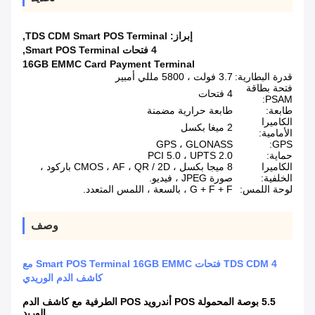
إبراز:
TDS CDM Smart POS Terminal
,
4 فتحات Smart POS Terminal
,
16GB EMMC Card Payment Terminal
قدرة البطارية:
3.7 فولت ، 5800 مللي أمبير
فتحة بطاقة
4 فتحات
PSAM:
طابعة:
طابعة حرارية مضمنة
الكاميرا
2 ميغا بكسل
الأمامية:
GPS ، GLONASS
GPS:
حماية:
PCI 5.0 ، UPTS 2.0
الكاميرا
8 ميجا بكسل ، CMOS ، AF ، QR / 2D باركود ،
الخلفية:
صورة JPEG ، فيديو.
لوحة اللمس:
G + F + F ، بالسعة ، اللمس المتعدد.
وصف
TDS CDM 4 فتحات Smart POS Terminal 16GB EMMC مع
كاشف الدم الوريدي
5.5 بوصة المحمولة POS أندرويد POS الطرفية مع كاشف الدم
الوريد