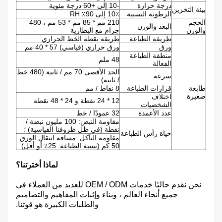
درجة حرارة
-10 إلى +60 درجة مئوية
بيئة التخزين
الرطوبة النسبية
10٪ إلى 90٪ RH
الحجم
210 مم * 85 مم * 53 مم ، 480
البعد والوزن
والوزن
جرام مع البطارية
طريقة الطباعة
طريقة نقطة الخط الحراري
ورق
ورق حراري (قياسي) 57 * 40 مم
منطقة الطباعة
48 ملم
الفعالة
الحد الأقصى 70 مم / ثانية (480 خط
سرعة
/ ثانية)
طابعة
قرارات الطباعة
8 نقاط / مم
صغيرة
اختلاف
12 * 24 نقطة و 24 * 48 نقطة
الشخصيات
عدد الأعمدة
32 عمودًا / خط
مقاومة النبض: 100 مليون نبضة /
نقطة (في ظل ظروفنا القياسية) ؛
حياة رأس الطباعة
مقاومة التآكل: مسافة انتقال الورق
50 كم (نسبة الطباعة: 25٪ أو أقل)
لماذا أخترتنا؟
نحن نقدم حاليًا خدمات OEM / ODM للعديد من العملاء في
جميع أنحاء العالم ، وبناء وإثبات المفاهيم والتصاميم
والطلبات الكبيرة هو قوتنا.