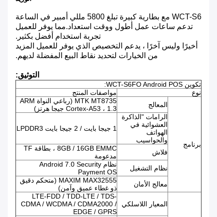
WCT-S6 مع بطارية كبيرة تبلغ 5800 مللي أمبير في الساعة
تدعم ساعات عمل أطول ووقت استعداد.مما يوفر للعميل
تجربة استخدام أفضل بكثير.
أخيرًا وليس آخرًا ، يدعم التخصيص الذي يوفر للعميل المزيد
من الخيارات لتحديد نقاط البيع المفضلة لديهم.
التوثيق:
تكوين WCT-S6FO Android POS:
نوع
مواصفات المنتج
MTK MT8735 (رباعي النواة ARM
المعالج
Cortex-A53 ، 1.3 جيجا هرتز)
الرامات "الذاكرة
العشوائية في
1 جيجا بايت / 2 جيجا بايت LPDDR3
الهواتف
والحواسيب
برنامج
8GB / 16GB EMMC ، بطاقة TF
فلاش
مدعومة
نظام Android 7.0 Security
نظام التشغيل
Payment OS
MAXIM MAX32555 (متحكم دقيق
معالج الأمان
ذو غطاء عميق وآمن)
LTE-FDD / TDD-LTE / TDS-
المعيار اللاسلكي
CDMA / WCDMA / CDMA2000 /
EDGE / GPRS