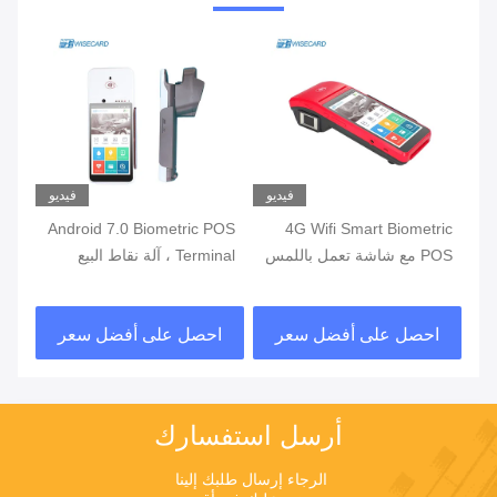
يو
فيديو
فيديو
ة
4G Wifi Smart Biometric
Android 7.0 Biometric POS
POS مع شاشة تعمل باللمس
Terminal ، آلة نقاط البيع
قارئ بصمات الأصابع
المحمولة مع طابعة مدمجة
قار
في البطارية
احصل على أفضل سعر
احصل على أفضل سعر
ا
أرسل استفسارك
الرجاء إرسال طلبك إلينا 