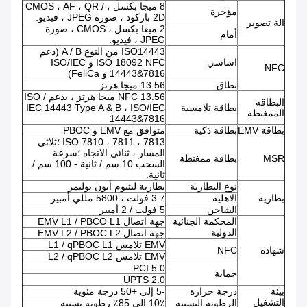
8 ميجا بكسل ، CMOS ، AF ، QR /
مؤخرة
2D باركود ، صورة JPEG ، فيديو.
الة تصوير
2 ميغا بكسل ، CMOS ، صورة
أمام
JPEG ، فيديو.
ISO14443 من النوع A / B (دعم
اساسي
ISO 18092 NFC و ISO/IEC
NFC
14443&7816 و FeliCa)
نطاق
13.56 ميجا هرتز
NFC 13.56 ميجا هرتز ، يدعم ISO /
البطاقة
بطاقة تلامسية
IEC 14443 Type A & B ، ISO/IEC
الممغنطة
14443&7816
بطاقة EMV
بطاقة ذكية
متوافق مع EMV و PBOC
ISO 7810 ، 7811 ، 7813 ؛ثلاثي
المسار ، ثنائي الاتجاه ؛سرعة
MSR
بطاقة ممغنطة
السحب 10 سم / ثانية - 100 سم /
ثانية.
نوع البطارية
بطارية ليثيوم أيون بوليمر
بطارية
الاهلية
3.7 فولت ، 5800 مللي أمبير
الشاحن
5 فولت / 2 أمبير
المحكمة الجنائية
جهة اتصال EMV L1 / PBCO L1
الدولية
جهة اتصال EMV L2 / PBOC L2
EMV تلامس L1 / qPBOC L1
شهادة
NFC
EMV تلامس L2 / qPBOC L2
PCI 5.0
حماية
UPTS 2.0
بيئة
درجة حرارة
-5 إلى +50 درجة مئوية
التشغيل
الرطوبة النسبية
10٪ إلى 85٪ رطوبة نسبية