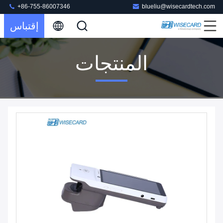
+86-755-86007346
blueliu@wisecardtech.com
إقتباس
المنتجات