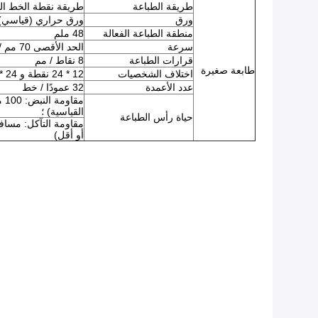
طريقة الطباعة
طريقة نقطة الخط ال
ورق
ورق حراري (قياسي) 57 * 40 م
منطقة الطباعة الفعالة
48 ملم
سرعة
الحد الأقصى 70 مم / ثانية (480 خط / ثانية)
قرارات الطباعة
8 نقاط / مم
طابعة صغيرة
اختلاف الشخصيات
12 * 24 نقطة و 24 * 48 نقطة
عدد الأعمدة
32 عمودًا / خط
مق
القياسية) ؛
حياة رأس الطباعة
أو أقل)