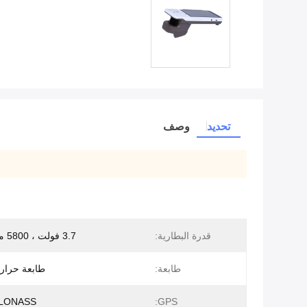
تحديد
وصف
قدرة البطارية:
3.7 فولت ، 5800 مللي أمبير
طابعة:
طابعة حرار
GLONASS
GPS: