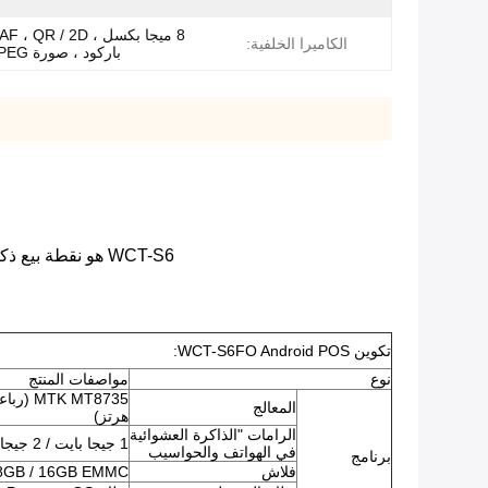
8 ميجا بكسل ، R / 2D
الكاميرا الخلفية:
باركود ، صورة JPEG ، فيديو.
WCT-S6 هو نقطة بيع ذكية مع معالج رباعي النواة ، ويدعم الرقاقة ، و magstrip و NFC ثلاث طرق قراءة.إنها أول نقطة بيع ذكية مع وحدة تخزين رقمية.
تكوين WCT-S6FO Android POS:
نوع
مواصفات المنتج
المعالج
هرتز)
الرامات "الذاكرة العشوائية
1 جيجا بايت / 2 جيجا بايت LPDDR3
في الهواتف والحواسيب
برنامج
فلاش
8GB / 16GB EMMC ، بطاقة TF مدعوم