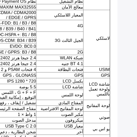
نظام التشغيل
نظام Android 7.0 Security Payment OS
معالج الأمان
MAXIM MAX32555 (متحكم دقيق ذو غطاء عميق وآمن)
WCDMA / CDMA2000
المعيار اللاسلكي
/ EDGE / GPRS
LTE-FDD: B1 / B3 / B8 (يحدد لا
4G
 / B39 / B40 / B41
DC-HSPA +: B1 / B8
لاسلكي
الجيل الثالث 3G
S-CDM: B34 / B39
EVDO: BC0.0
E / GPRS: B3 / B8
2G
شبكة WLAN
2.4 جيجا هرتز ISM 2402 ميجا هرتز ~ 2482 ميجا هرتز
BT 4.1 جنيه
2.4 جيجا هرتز ISM 2402 ميجا هرتز ~ 2480 ميجا هرتز
USIM
فتحات البطاقة
4 فتحات PSAM و 2 SIM
GPS ، GLONASS
GPS
GPS
بكسل LCD
720 * 1280 IPS
شاشة LCD
شاشة LCD
5.5 بوصة
ولوحة تعمل
G + F + F ، 
باللمس
لوحة اللمس
التوقيع ، إمكانية الفيد
المفتاح المادي
تشغيل / إيقاف ، رف
لوحة المفاتيح
لوحة المفاتيح الافتراضية
مفتاح الصفحة الرئيسية
مكبر الصوت
1 واط × 1
صوتي
ميكروفون
مدخل الصوت
معيار USB
USB Type C 2.0
يو اس بي
آخر
شحن البطارية ، دعم OTG