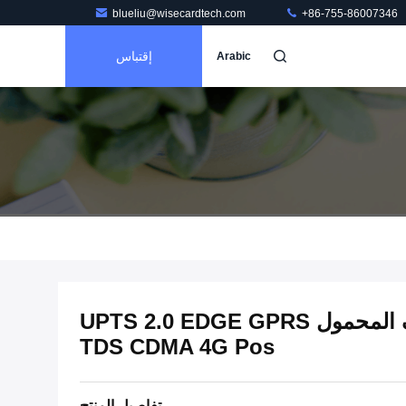
blueliu@wisecardtech.com
+86-755-86007346
إقتباس
Arabic
محطة الدفع ببطاقة الهاتف المحمول UPTS 2.0 EDGE GPRS
TDS CDMA 4G Pos
تفاصيل المنتج