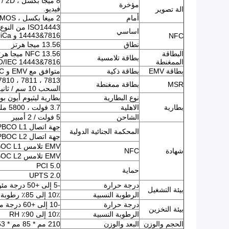
مؤخرة
فيديو.
الة تصوير
أمام
2 ميغا بكسل ، CMOS ، صورة JPEG ، فيديو.
اساسي
14443&7816 و FeliCa)
NFC
نطاق
13.56 ميجا هرتز
البطاقة
بطاقة تلامسية
الممغنطة
O/IEC 14443&7816
بطاقة EMV
بطاقة ذكية
متوافق مع EMV و PBOC
MSR
بطاقة ممغنطة
السحب 10 سم / ثانية - 100 سم / ثانية.
نوع البطارية
بطارية ليثيوم أيون بو
بطارية
الاهلية
3.7 فولت ، 5800 مللي أمبير
الشاحن
5 فولت / 2 أمبير
جهة اتصال EMV L1 / PBCO L1
المحكمة الجنائية الدولية
جهة اتصال EMV L2 / PBOC L2
EMV تلامس L1 / qPBOC L1
شهادة
NFC
EMV تلامس L2 / qPBOC L2
PCI 5.0
حماية
UPTS 2.0
درجة حرارة
-5 إلى +50 درجة مئوية
بيئة التشغيل
الرطوبة النسبية
10٪ إلى 85٪ رطوبة نسبية
درجة حرارة
-10 إلى +60 درجة مئوية
بيئة التخزين
الرطوبة النسبية
10٪ إلى 90٪ RH
الحجم والوزن
البعد والوزن
210 مم * 85 مم * 53 مم ، 480 جرام مع البطارية