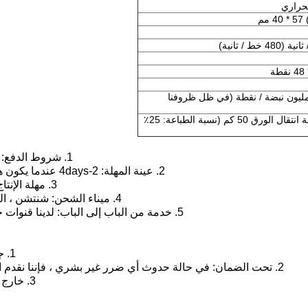
حراري
م
اومة النبض: 100 مليون نبضة / نقطة (في ظل ظروفنا
مقاومة التآكل: مسافة انتقال الورق 50 كم (نسبة الطباعة: 25٪
1. شروط الدفع: T / T LC ، ويسترن يونيون ، المال غرام ، باي بال ، إلخ ...
2. عينة المهلة: 2-4days عندما يكون هناك stockand57ays لتصميم مخصص أو إضافة الشعار.
3. مهلة الإنتاج الضخم: 20-25days ، و30-35days للتصميم المخصص.
4. ميناء الشحن: شنتشن ، الصين.يمكننا إدارة الشحن من البداية إلى النهاية نيابة عنك.
5. خدمة من الباب إلى الباب: لدينا قنوات جيدة بواسطة DHL / UPS / FEDEX / TNT كخيارات لك.
1. جميع منتجاتنا لها ضمان لمدة سنة واحدة من تاريخ الشحن
2. تحت الضمان: في حالة حدوث أي ضرر غير بشري ، فإننا نقدم الاقتران أو الاستبدال المجاني ، بما في ذلك تكلفة التسليم
3. خارج الضمان: نحن نقدم إصلاحات بتكلفة أقل ، وخدمة مجانية.