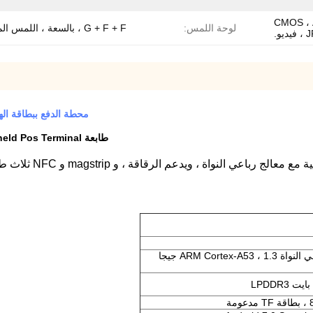
CMOS ، AF ، Q
لوحة اللمس:
G + F + F ، بالسعة ، اللمس المتعدد.
محطة الدفع ببطاقة الهاتف المحمول A 4G Pos
طابعة Nfc Mobile Card Payment Wireless 4G Android Handheld Pos Terminal
MTK MT8735 (رباعي النواة ARM Cortex-A53 ، 1.3 جيجا
ة