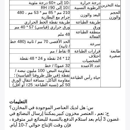
درجة حرارة
-10 إلى +60 درجة مئوية
بيئة التخزين
الرطوبة النسبية
10٪ إلى 90٪ RH
الحجم
210 مم * 85 مم * 53 مم ، 480
البعد والوزن
والوزن
جرام مع البطارية
طريقة الطباعة
طريقة نقطة الخط الحراري
ورق
ورق حراري (قياسي) 57 * 40 مم
منطقة الطباعة
48 ملم
الفعالة
الحد الأقصى 70 مم / ثانية (480 خط
سرعة
/ ثانية)
طابعة
قرارات الطباعة
8 نقاط / مم
صغيرة
اختلاف
12 * 24 نقطة و 24 * 48 نقطة
الشخصيات
عدد الأعمدة
32 عمودًا / خط
مقاومة النبض: 100 مليون نبضة /
نقطة (في ظل ظروفنا القياسية) ؛
حياة رأس الطباعة
مقاومة التآكل: مسافة انتقال الورق
50 كم (نسبة الطباعة: 25٪ أو أقل)
التعليمات
س: هل لديك العناصر الموجودة في المخازن؟
ج: نعم ، العنصر مخزون كبير.يمكننا إرسال البضائع في
غضون 3 أيام بعد استلام الدفع.بالنسبة للبضائع غير متوفرة ،
فإن وقت الإنتاج حوالي 7-10 أيام.