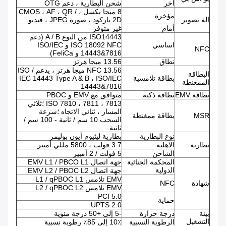
آخر
شحن البطارية ، دعم OTG
8 ميجا بكسل ، CMOS ، AF ، QR /
مؤخرة
الة تصوير
2D باركود ، صورة JPEG ، فيديو.
أمام
غير متوفر
ISO14443 من النوع A / B (دعم
اساسي
ISO 18092 NFC و ISO/IEC
NFC
14443&7816 و FeliCa)
نطاق
13.56 ميجا هرتز
NFC 13.56 ميجا هرتز ، يدعم ISO /
البطاقة
بطاقة تلامسية
IEC 14443 Type A & B ، ISO/IEC
الممغنطة
14443&7816
بطاقة EMV
بطاقة ذكية
متوافق مع EMV و PBOC
ISO 7810 ، 7811 ، 7813 ؛ثلاثي
المسار ، ثنائي الاتجاه ؛سرعة
MSR
بطاقة ممغنطة
السحب 10 سم / ثانية - 100 سم /
ثانية.
نوع البطارية
بطارية ليثيوم أيون بوليمر
بطارية
الاهلية
3.7 فولت ، 5800 مللي أمبير
الشاحن
5 فولت / 2 أمبير
المحكمة الجنائية
جهة اتصال EMV L1 / PBCO L1
الدولية
جهة اتصال EMV L2 / PBOC L2
EMV تلامس L1 / qPBOC L1
شهادة
NFC
EMV تلامس L2 / qPBOC L2
PCI 5.0
حماية
UPTS 2.0
بيئة
درجة حرارة
-5 إلى +50 درجة مئوية
التشغيل
الرطوبة النسبية
10٪ إلى 85٪ رطوبة نسبية