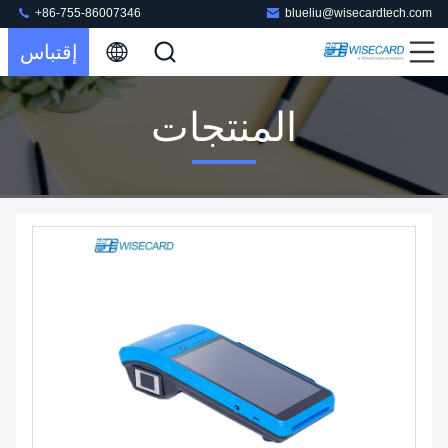
+86-755-86007346
blueliu@wisecardtech.com
إقتباس
المنتجات