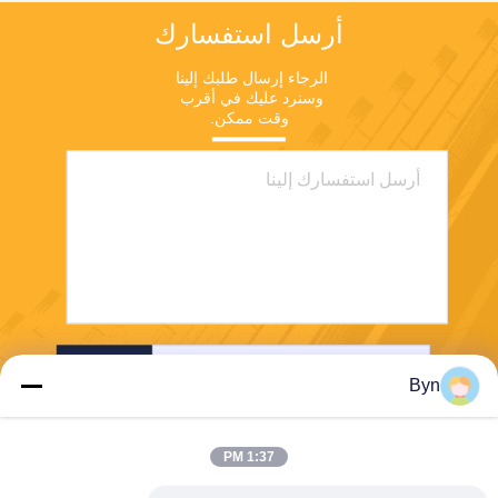
أرسل استفسارك
الرجاء إرسال طلبك إلينا 
وسنرد عليك في أقرب 
وقت ممكن.
إرسال
Byn
1:37 PM