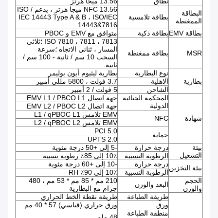
نطاق
13.56 ميجا هرتز
NFC 13.56 ميجا هرتز ، يدعم ISO /
البطاقة
بطاقة تلامسية
IEC 14443 Type A & B ، ISO/IEC
الممغنطة
14443&7816
بطاقة EMV
بطاقة ذكية
متوافق مع EMV و PBOC
ISO 7810 ، 7811 ، 7813 ؛ثلاثي
المسار ، ثنائي الاتجاه ؛سرعة
MSR
بطاقة ممغنطة
السحب 10 سم / ثانية - 100 سم /
ثانية.
نوع البطارية
بطارية ليثيوم أيون بوليمر
بطارية
الاهلية
3.7 فولت ، 5800 مللي أمبير
الشاحن
5 فولت / 2 أمبير
المحكمة الجنائية
جهة اتصال EMV L1 / PBCO L1
الدولية
جهة اتصال EMV L2 / PBOC L2
EMV تلامس L1 / qPBOC L1
شهادة
NFC
EMV تلامس L2 / qPBOC L2
PCI 5.0
حماية
UPTS 2.0
بيئة
درجة حرارة
-5 إلى +50 درجة مئوية
التشغيل
الرطوبة النسبية
10٪ إلى 85٪ رطوبة نسبية
درجة حرارة
-10 إلى +60 درجة مئوية
بيئة التخزين
الرطوبة النسبية
10٪ إلى 90٪ RH
الحجم
210 مم * 85 مم * 53 مم ، 480
البعد والوزن
والوزن
جرام مع البطارية
طريقة الطباعة
طريقة نقطة الخط الحراري
ورق
ورق حراري (قياسي) 57 * 40 مم
منطقة الطباعة
48 ملم