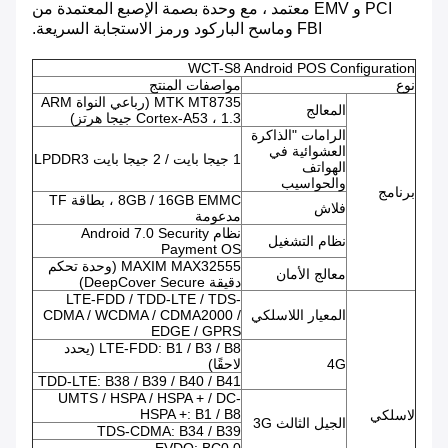
PCI و EMV معتمد ، مع وحدة بصمة الإصبع المعتمدة من
FBI وماسح الباركود ورمز الاستجابة السريعة.
WCT-S8 Android POS Configuration
نوع
مواصفات المنتج
MTK MT8735 (رباعي النواة ARM
المعالج
Cortex-A53 ، 1.3 جيجا هرتز)
الرامات "الذاكرة
العشوائية في
1 جيجا بايت / 2 جيجا بايت LPDDR3
الهواتف
والحواسيب
برنامج
8GB / 16GB EMMC ، بطاقة TF
فلاش
مدعومة
نظام Android 7.0 Security
نظام التشغيل
Payment OS
MAXIM MAX32555 (وحدة تحكم
معالج الأمان
دقيقة DeepCover Secure)
LTE-FDD / TDD-LTE / TDS-
المعيار اللاسلكي
CDMA / WCDMA / CDMA2000 /
EDGE / GPRS
LTE-FDD: B1 / B3 / B8 (يحدد
4G
لاحقًا)
TDD-LTE: B38 / B39 / B40 / B41
UMTS / HSPA / HSPA + / DC-
HSPA +: B1 / B8
لاسلكي
الجيل الثالث 3G
TDS-CDMA: B34 / B39