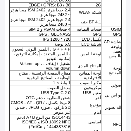
EVDO: BC0.0
EDGE / GPRS: B3 / B8
2G
2.4 جيجا هرتز ISM 2402 ميجا هرتز
شبكة WLAN
~ 2482 ميجا هرتز
2.4 جيجا هرتز ISM 2402 ميجا هرتز
BT 4.1 جنيه
~ 2480 ميجا هرتز
USIM
فتحات البطاقة
4 فتحات PSAM و 2 SIM
GPS ، GLONASS
GPS
GPS
بكسل LCD
720 * 1280 IPS
شاشة LCD
شاشة LCD
5.5 بوصة
ولوحة
G + F + F ، اللمس اللوني السعوي
تعمل
لوحة اللمس
، اللمس المتعدد ، إمكانية التوقيع ،
باللمس
إمكانية الفيديو
تشغيل / إيقاف ، Volumn up ،
المفتاح المادي
لوحة
Volumn down.
المفاتيح
لوحة المفاتيح
مفتاح الصفحة الرئيسية ، مفتاح
الافتراضية
الوظيفة ، المفاتيح الرقمية.
مكبر الصوت
1 واط × 1
صوتي
ميكروفون
مدخل الصوت
معيار USB
USB Type C 2.0
يو اس بي
آخر
شحن البطارية ، دعم OTG
8 ميجا بكسل ، CMOS ، AF ، QR /
مؤخرة
الة تصوير
2D باركود ، صورة JPEG ، فيديو.
أمام
غير متوفر
ISO14443 من النوع A / B (دعم
اساسي
ISO 18092 NFC و ISO/IEC
NFC
14443&7816 و FeliCa)