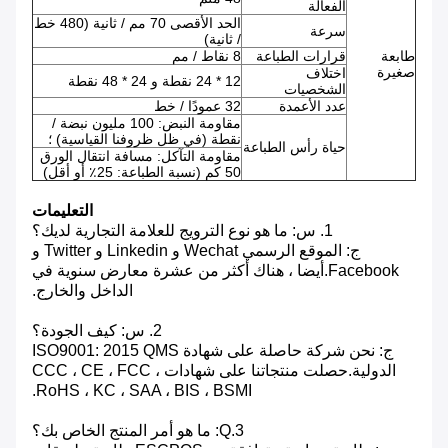
الفعالة
الحد الأقصى 70 مم / ثانية (480 خط
سرعة
/ ثانية)
طابعة
قرارات الطباعة
8 نقاط / مم
صغيرة
اختلاف
12 * 24 نقطة و 24 * 48 نقطة
الشخصيات
عدد الأعمدة
32 عمودًا / خط
مقاومة النبض: 100 مليون نبضة /
نقطة (في ظل ظروفنا القياسية) ؛
حياة رأس الطباعة
مقاومة التآكل: مسافة انتقال الورق
50 كم (نسبة الطباعة: 25٪ أو أقل)
التعليمات
1. س: ما هو نوع الترويج للعلامة التجارية لديك؟
ج: الموقع الرسمي Wechat و Linkedin و Twitter و
Facebook.أيضا ، هناك أكثر من عشرة معارض سنوية في
الداخل والخارج.
2. س: كيف الجودة؟
ج: نحن شركة حاصلة على شهادة ISO9001: 2015 QMS
الدولية.حصلت منتجاتنا على شهادات CCC ، CE ، FCC ،
RoHS ، KC ، SAA ، BIS ، BSMI.
3.Q: ما هو أمر المنتج الخاص بك؟