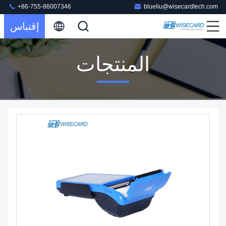
+86-755-86007346
blueliu@wisecardtech.com
إقتباس
المنتجات