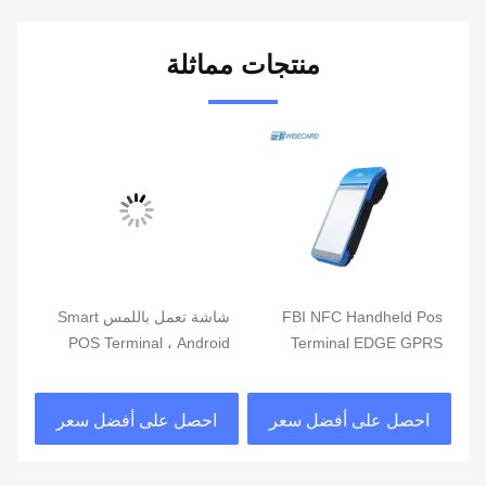
منتجات مماثلة
ذكي
FBI NFC Handheld Pos
شاشة تعمل باللمس Smart
الت
Terminal EDGE GPRS
POS Terminal ، Android
محط
5800mAh أنظمة نقاط البيع
POS مع قارئ بصمات الأصابع
مزد
المحمولة
احصل على أفضل سعر
احصل على أفضل سعر
ا