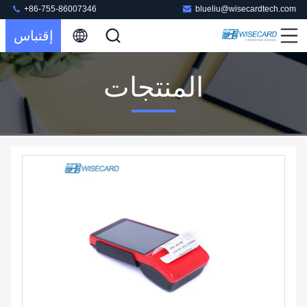
+86-755-86007346
blueliu@wisecardtech.com
إقتباس
المنتجات