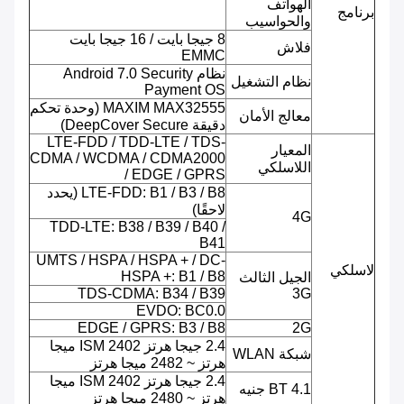
الهواتف
برنامج
والحواسيب
8 جيجا بايت / 16 جيجا بايت
فلاش
EMMC
نظام Android 7.0 Security
نظام التشغيل
Payment OS
MAXIM MAX32555 (وحدة تحكم
معالج الأمان
دقيقة DeepCover Secure)
LTE-FDD / TDD-LTE / TDS-
المعيار
CDMA / WCDMA / CDMA2000
اللاسلكي
/ EDGE / GPRS
LTE-FDD: B1 / B3 / B8 (يحدد
لاحقًا)
4G
TDD-LTE: B38 / B39 / B40 /
B41
UMTS / HSPA / HSPA + / DC-
لاسلكي
HSPA +: B1 / B8
الجيل الثالث
TDS-CDMA: B34 / B39
3G
EVDO: BC0.0
EDGE / GPRS: B3 / B8
2G
2.4 جيجا هرتز ISM 2402 ميجا
شبكة WLAN
هرتز ~ 2482 ميجا هرتز
2.4 جيجا هرتز ISM 2402 ميجا
BT 4.1 جنيه
هرتز ~ 2480 ميجا هرتز