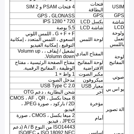
فتحات
USIM
4 فتحات PSAM و 2 SIM
البطاقة
GPS
GPS
GPS ، GLONASS
720 * 1280 IPS
بكسل LCD
شاشة
LCD
شاشة LCD
5.5 بوصة
ولوحة
G + F + F ، اللمس اللوني
تعمل
لوحة اللمس
السعوي ، اللمس المتعدد ، إمكانية
باللمس
التوقيع ، إمكانية الفيديو
تشغيل / إيقاف ، Volumn up ،
المفتاح المادي
Volumn down.
لوحة
المفاتيح
لوحة المفاتيح
مفتاح الصفحة الرئيسية ، مفتاح
الافتراضية
الوظيفة ، المفاتيح الرقمية.
مكبر الصوت
1 واط × 1
صوتي
ميكروفون
مدخل الصوت
USB Type C 2.0
معيار USB
يو اس بي
آخر
شحن البطارية ، دعم OTG
8 ميجا بكسل ، CMOS ، AF ، QR
مؤخرة
/ 2D باركود ، صورة JPEG ،
الة تصوير
فيديو.
2 ميغا بكسل ، CMOS ، صورة
أمام
JPEG ، فيديو.
ISO14443 من النوع A / B (دعم
اساسي
ISO 18092 NFC و ISO/IEC