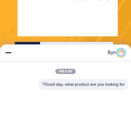
إرسال
Byn
6:08 PM
Good day, what product are you looking for?
Wisecard Technology Co., Ltd.
blueliu@wisecardtech.com
+86-755-86007346
B1303 ، مبنى Chuangyi Tech
nology ، Gaoxin C. 1st Ave ،