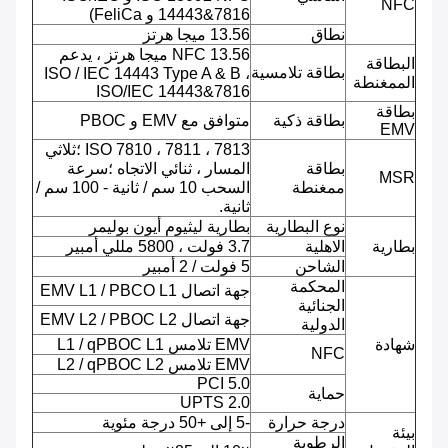
NFC
14443&7816 و FeliCa)
نطاق
13.56 ميجا هرتز
NFC 13.56 ميجا هرتز ، يدعم
البطاقة
بطاقة تلامسية
ISO / IEC 14443 Type A & B ،
الممغنطة
ISO/IEC 14443&7816
بطاقة
بطاقة ذكية
متوافق مع EMV و PBOC
EMV
ISO 7810 ، 7811 ، 7813 ؛ثلاثي
بطاقة
المسار ، ثنائي الاتجاه ؛سرعة
MSR
ممغنطة
السحب 10 سم / ثانية - 100 سم /
ثانية.
نوع البطارية
بطارية ليثيوم أيون بوليمر
بطارية
الاهلية
3.7 فولت ، 5800 مللي أمبير
الشاحن
5 فولت / 2 أمبير
المحكمة
جهة اتصال EMV L1 / PBCO L1
الجنائية
جهة اتصال EMV L2 / PBOC L2
الدولية
شهادة
EMV تلامس L1 / qPBOC L1
NFC
EMV تلامس L2 / qPBOC L2
PCI 5.0
حماية
UPTS 2.0
درجة حرارة
-5 إلى +50 درجة مئوية
بيئة
الرطوبة