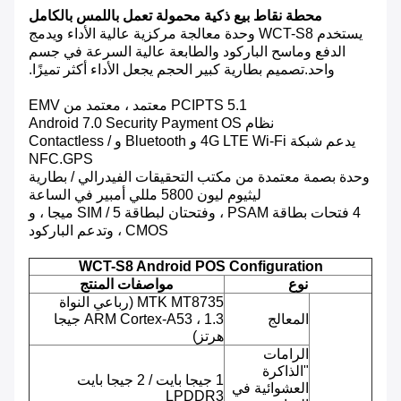
محطة نقاط بيع ذكية محمولة تعمل باللمس بالكامل
يستخدم WCT-S8 وحدة معالجة مركزية عالية الأداء ويدمج
الدفع وماسح الباركود والطابعة عالية السرعة في جسم
واحد.تصميم بطارية كبير الحجم يجعل الأداء أكثر تميزًا.
PCIPTS 5.1 معتمد ، معتمد من EMV
نظام Android 7.0 Security Payment OS
يدعم شبكة 4G LTE Wi-Fi و Bluetooth و Contactless /
NFC.GPS
وحدة بصمة معتمدة من مكتب التحقيقات الفيدرالي / بطارية
ليثيوم ليون 5800 مللي أمبير في الساعة
4 فتحات بطاقة PSAM ، وفتحتان لبطاقة SIM / 5 ميجا ، و
CMOS ، وتدعم الباركود
WCT-S8 Android POS Configuration
نوع
مواصفات المنتج
MTK MT8735 (رباعي النواة
المعالج
ARM Cortex-A53 ، 1.3 جيجا
هرتز)
الرامات
"الذاكرة
1 جيجا بايت / 2 جيجا بايت
العشوائية في
LPDDR3