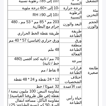
التشغيل
10٪ إلى 85٪ رطوبة نسبية
النسبية
درجة حرارة
-10 إلى +60 درجة مئوية
بيئة
الرطوبة
التخزين
10٪ إلى 90٪ RH
النسبية
الحجم
203 مم * 85 مم * 53 مم ، 480
البعد والوزن
والوزن
جرام مع البطارية
طريقة
طريقة نقطة الخط الحراري
الطباعة
ورق
ورق حراري (قياسي) 57 * 40 مم
منطقة
الطباعة
48 ملم
الفعالة
70 مم / ثانية كحد أقصى (480
سرعة
خط / ثانية)
طابعة
قرارات
8 نقاط / مم
صغيرة
الطباعة
اختلاف
12 * 24 نقطة و 24 * 48 نقطة
الشخصيات
عدد الأعمدة
32 عمودًا / خط
مقاومة النبض: 100 مليون نبضة /
نقطة (في ظل ظروفنا القياسية) ؛
حياة رأس
مقاومة التآكل: مسافة انتقال
الطباعة
الورق 50 كم (نسبة الطباعة: 25٪