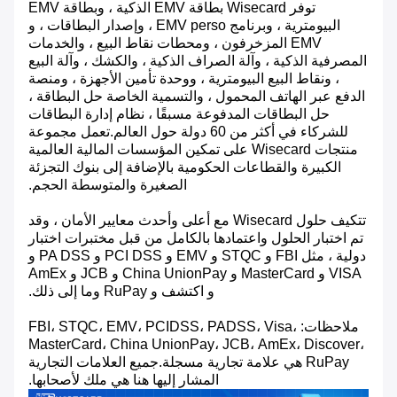
توفر Wisecard بطاقة EMV الذكية ، وبطاقة EMV
البيومترية ، وبرنامج EMV perso ، وإصدار البطاقات ، و
EMV المزخرفون ، ومحطات نقاط البيع ، والخدمات
المصرفية الذكية ، وآلة الصراف الذكية ، والكشك ، وآلة البيع
، ونقاط البيع البيومترية ، ووحدة تأمين الأجهزة ، ومنصة
الدفع عبر الهاتف المحمول ، والتسمية الخاصة حل البطاقة ،
حل البطاقات المدفوعة مسبقًا ، نظام إدارة البطاقات
للشركاء في أكثر من 60 دولة حول العالم.تعمل مجموعة
منتجات Wisecard على تمكين المؤسسات المالية العالمية
الكبيرة والقطاعات الحكومية بالإضافة إلى بنوك التجزئة
الصغيرة والمتوسطة الحجم.
تتكيف حلول Wisecard مع أعلى وأحدث معايير الأمان ، وقد
تم اختبار الحلول واعتمادها بالكامل من قبل مختبرات اختبار
دولية ، مثل FBI و STQC و EMV و PCI DSS و PA DSS و
VISA و MasterCard و China UnionPay و JCB و AmEx
و اكتشف و RuPay وما إلى ذلك.
ملاحظات: FBI، STQC، EMV، PCIDSS، PADSS، Visa،
MasterCard، China UnionPay، JCB، AmEx، Discover،
RuPay هي علامة تجارية مسجلة.جميع العلامات التجارية
المشار إليها هنا هي ملك لأصحابها.