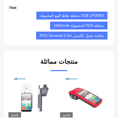
Tags:
2GB LPDDR3 محطة نقاط البيع المحمولة
محطة POS المحمولة 5800mAh
شاشة تعمل باللمس POS Terminal 5.5in
منتجات مماثلة
يو
فيديو
فيديو