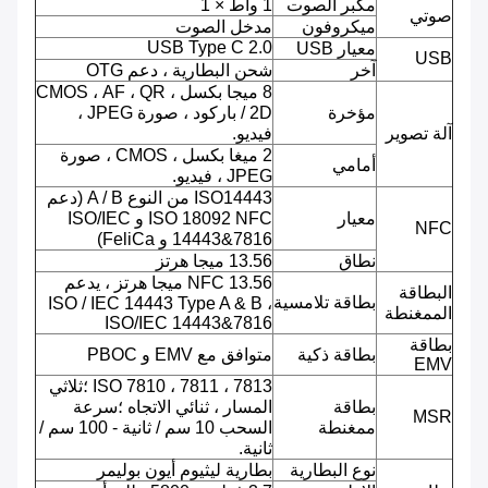
مكبر الصوت
1 واط × 1
صوتي
ميكروفون
مدخل الصوت
USB Type C 2.0
معيار USB
USB
آخر
شحن البطارية ، دعم OTG
8 ميجا بكسل ، CMOS ، AF ، QR
مؤخرة
/ 2D باركود ، صورة JPEG ،
آلة تصوير
فيديو.
2 ميغا بكسل ، CMOS ، صورة
أمامي
JPEG ، فيديو.
ISO14443 من النوع A / B (دعم
معيار
ISO 18092 NFC و ISO/IEC
NFC
14443&7816 و FeliCa)
نطاق
13.56 ميجا هرتز
NFC 13.56 ميجا هرتز ، يدعم
البطاقة
بطاقة تلامسية
ISO / IEC 14443 Type A & B ،
الممغنطة
ISO/IEC 14443&7816
بطاقة
بطاقة ذكية
متوافق مع EMV و PBOC
EMV
ISO 7810 ، 7811 ، 7813 ؛ثلاثي
بطاقة
المسار ، ثنائي الاتجاه ؛سرعة
MSR
ممغنطة
السحب 10 سم / ثانية - 100 سم /
ثانية.
نوع البطارية
بطارية ليثيوم أيون بوليمر