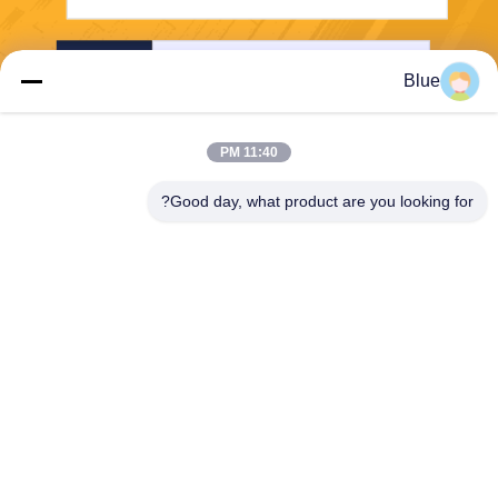
إرسال
Blue
11:40 PM
Good day, what product are you looking for?
Wisecard Technology Co., Ltd.
blueliu@wisecardtech.com
+86-755-86007346
B1303 ، مبنى Chuangyi Tech
nology ، Gaoxin C. 1st Ave ،
Nanshan ، Shenzhen ، Guan
gdong ، 518057 ، الصين