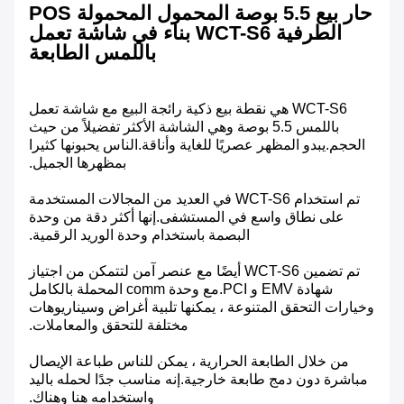
حار بيع 5.5 بوصة المحمول المحمولة POS
الطرفية WCT-S6 بناء في شاشة تعمل
باللمس الطابعة
WCT-S6 هي نقطة بيع ذكية رائجة البيع مع شاشة تعمل
باللمس 5.5 بوصة وهي الشاشة الأكثر تفضيلاً من حيث
الحجم.يبدو المظهر عصريًا للغاية وأناقة.الناس يحبونها كثيرا
بمظهرها الجميل.
تم استخدام WCT-S6 في العديد من المجالات المستخدمة
على نطاق واسع في المستشفى.إنها أكثر دقة من وحدة
البصمة باستخدام وحدة الوريد الرقمية.
تم تضمين WCT-S6 أيضًا مع عنصر آمن لتتمكن من اجتياز
شهادة EMV و PCI.مع وحدة comm المحملة بالكامل
وخيارات التحقق المتنوعة ، يمكنها تلبية أغراض وسيناريوهات
مختلفة للتحقق والمعاملات.
من خلال الطابعة الحرارية ، يمكن للناس طباعة الإيصال
مباشرة دون دمج طابعة خارجية.إنه مناسب جدًا لحمله باليد
واستخدامه هنا وهناك.