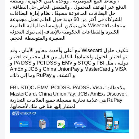
، ونقاط البيع البيومترية ، ووحدة تأمين الأجهزة ، ومنصة
الدفع عبر الهاتف المحمول ، والملصق الخاص حل البطاقة ،
حل البطاقات المدفوعة مسبقًا ، نظام إدارة البطاقات
للشركاء في أكثر من 60 دولة حول العالم.تعمل مجموعة
منتجات Wisecard على تمكين المؤسسات المالية العالمية
الكبيرة والقطاعات الحكومية بالإضافة إلى بنوك التجزئة
الصغيرة والمتوسطة الحجم.
تتكيف حلول Wisecard مع أعلى وأحدث معايير الأمان ، وقد
تم اختبار الحلول واعتمادها بالكامل من قبل مختبرات اختبار
دولية ، مثل FBI و STQC و EMV و PCI DSS و PA DSS و
VISA و MasterCard و China UnionPay و JCB و AmEx
و اكتشف و RuPay وما إلى ذلك.
ملاحظات: FBI، STQC، EMV، PCIDSS، PADSS، Visa،
MasterCard، China UnionPay، JCB، AmEx، Discover،
RuPay هي علامة تجارية مسجلة.جميع العلامات التجارية
المشار إليها هنا هي ملك لأصحابها.