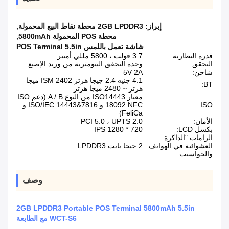
إبراز:
2GB LPDDR3 محطة نقاط البيع المحمولة
,
محطة POS المحمولة 5800mAh
,
شاشة تعمل باللمس POS Terminal 5.5in
قدرة البطارية:
3.7 فولت ، 5800 مللي أمبير
التحقق:
وحدة التحقق البيومترية من وريد الإصبع
شاحن:
5V 2A
4.1 جنيه 2.4 جيجا هرتز ISM 2402 ميجا
BT:
هرتز ~ 2480 ميجا هرتز
معيار ISO14443 من النوع A / B (دعم ISO
ISO:
18092 NFC و ISO/IEC 14443&7816 و
FeliCa)
الأمان:
PCI 5.0 ، UPTS 2.0
بكسل LCD:
720 * 1280 IPS
الرامات "الذاكرة
العشوائية في الهواتف
2 جيجا بايت LPDDR3
والحواسيب:
وصف
2GB LPDDR3 Portable POS Terminal 5800mAh 5.5in
WCT-S6 مع الطابعة