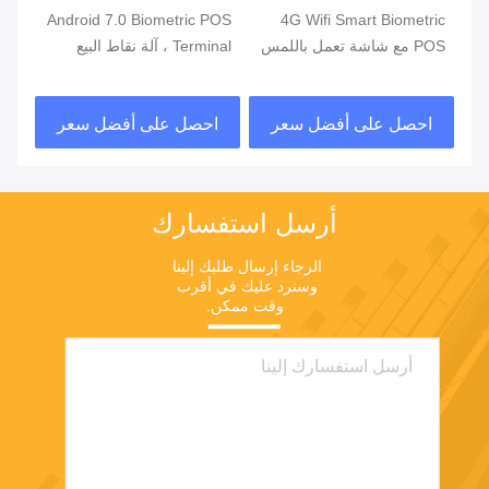
ة
4G Wifi Smart Biometric
Android 7.0 Biometric POS
POS مع شاشة تعمل باللمس
Terminal ، آلة نقاط البيع
قارئ بصمات الأصابع
المحمولة مع طابعة مدمجة
قار
في البطارية
احصل على أفضل سعر
احصل على أفضل سعر
ا
أرسل استفسارك
الرجاء إرسال طلبك إلينا 
وسنرد عليك في أقرب 
وقت ممكن.