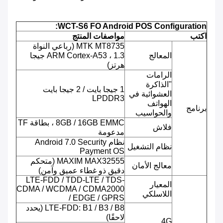
WCT-S6 FO Android POS Configuration:
اكتب
مواصفات المنتج
MTK MT8735 (رباعي النواة
المعالج
ARM Cortex-A53 ، 1.3 جيجا
هرتز)
الرامات
"الذاكرة
1 جيجا بايت / 2 جيجا بايت
العشوائية في
LPDDR3
الهواتف
برنامج
والحواسيب
8GB / 16GB EMMC ، بطاقة TF
فلاش
مدعومة
نظام Android 7.0 Security
نظام التشغيل
Payment OS
MAXIM MAX32555 (متحكم
معالج الأمان
دقيق ذو غطاء عميق وآمن)
LTE-FDD / TDD-LTE / TDS-
المعيار
CDMA / WCDMA / CDMA2000
اللاسلكي
/ EDGE / GPRS
LTE-FDD: B1 / B3 / B8 (يحدد
لاحقًا)
4G