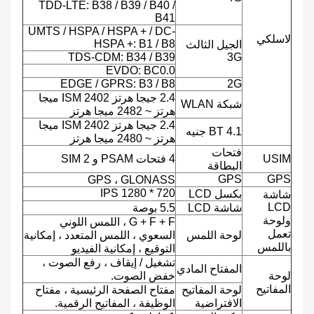
TDD-LTE: B38 / B39 / B40 /
B41
UMTS / HSPA / HSPA + / DC-
لاسلكي
HSPA +: B1 / B8
الجيل الثالث
TDS-CDM: B34 / B39
3G
EVDO: BC0.0
EDGE / GPRS: B3 / B8
2G
2.4 جيجا هرتز ISM 2402 ميجا
شبكة WLAN
هرتز ~ 2482 ميجا هرتز
2.4 جيجا هرتز ISM 2402 ميجا
BT 4.1 جنيه
هرتز ~ 2480 ميجا هرتز
فتحات
USIM
4 فتحات PSAM و 2 SIM
البطاقة
GPS
GPS
GPS ، GLONASS
720 * 1280 IPS
بكسل LCD
شاشة
LCD
شاشة LCD
5.5 بوصة
ولوحة
G + F + F ، اللمس اللوني
تعمل
لوحة اللمس
السعوي ، اللمس المتعدد ، إمكانية
باللمس
التوقيع ، إمكانية الفيديو
تشغيل / إيقاف ، رفع الصوت ،
المفتاح المادي
لوحة
خفض الصوت.
المفاتيح
لوحة المفاتيح
مفتاح الصفحة الرئيسية ، مفتاح
الافتراضية
الوظيفة ، المفاتيح الرقمية.