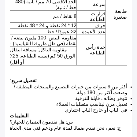
الحد الأقصى 70 مم / ثانية (480
سرعة
خط / ثانية)
طابعة
قرارات
8 نقاط / مم
صغيرة
الطباعة
حرف
12 * 24 نقطة و 24 * 48 نقطة
عدد الأعمدة
32 عمودًا / خط
مقاومة النبض: 100 مليون نبضة /
نقطة (في ظل ظروفنا القياسية) ؛
حياة رأس
مقاومة التآكل: مسافة انتقال
الطباعة
الورق 50 كم (نسبة الطباعة: 25٪
أو أقل)
تفصيل سريع:
أكثر من 9 سنوات من خبرات التصنيع والمنتجات المطبقة /
وضعت أكثر من 180 دولة
تتوفر وظائف قابلة للترقية
تعديل مرن ليناسب متطلبات العملاء
في الباب أو خارج الباب اختياري
التعليمات
س: هل تقدمون الضمان للجهاز؟
ج: نعم ، نحن نقدم ضمانًا لمدة عام ودعم فني مدى الحياة