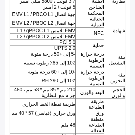
بطارية
الاهلية
3.7 فولت ، 5800 مللي أمبير
الشاحن
5 فولت / 2 أمبير
المحكمة
جهة اتصال EMV L1 / PBCO L1
الجنائية
جهة اتصال EMV L2 / PBOC L2
الدولية
شهادة
EMV تلامس L1 / qPBOC L1
NFC
EMV تلامس L2 / qPBOC L2
PCI 5.0
حماية
UPTS 2.0
درجة حرارة
-5 إلى +50 درجة مئوية
بيئة
الرطوبة
التشغيل
10٪ إلى 85٪ رطوبة نسبية
النسبية
درجة حرارة
-10 إلى +60 درجة مئوية
بيئة
الرطوبة
التخزين
10٪ إلى 90٪ RH
النسبية
الحجم
210 مم * 85 مم * 53 مم ، 480
البعد والوزن
والوزن
جرام مع البطارية
طريقة
طريقة نقطة الخط الحراري
الطباعة
ورق
ورق حراري (قياسي) 57 * 40 مم
منطقة
الطباعة
48 ملم
الفعالة