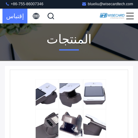
+86-755-86007346
blueliu@wisecardtech.com
إقتباس
المنتجات