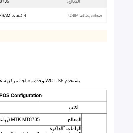
المعالج:
8735
فتحات بطاقة USIM:
4 فتحات PSAM و 2 SIM
يستخدم WCT-S8 وحدة معالجة مركزية عالية الأداء ويدمج الدفع وماسح الباركود والطابعة عالية السرعة في جسم واحد.تصميم بطارية كبير الحجم يجعل الأداء أكثر تميزًا.
POS Configuration
اكتب
المعالج
MTK MT8735 (رباعي النواة ARM Cortex-A53 ، 1.3 جيجا هرتز)
الرامات "الذاكرة