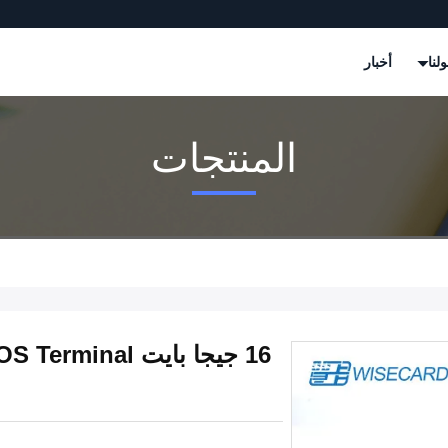
لنا
أخبار
المنتجات
16 جيجا بايت l