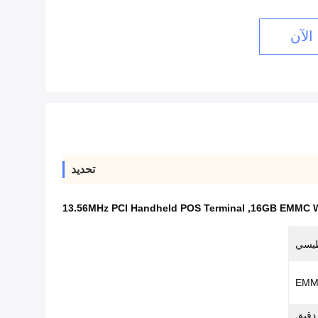
الآن
تحديد
13.56MHz PCI Handheld POS Terminal
,
16GB EMMC Wi
طيسي
متحكم دقيق