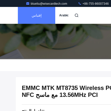
blueliu@wisecardtech.com
+86-755-86007346
إقتباس
Arabic
EMMC MTK MT8735 Wireless POS Termina
13.56MHz PCI مع ماسح NFC
تفاصيل المنتج