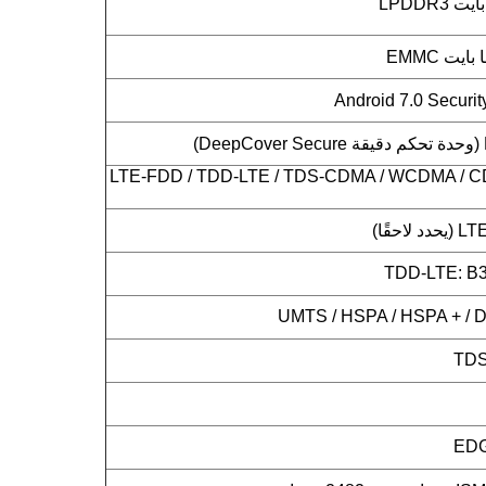
LTE-FDD / TDD-LTE / TDS-CDMA / WCDMA / C
حقًا)
TDD-LTE: B38
UMTS / HSPA / HSPA + / D
TDS
EDG