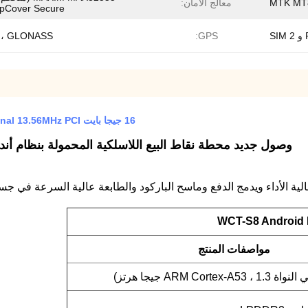
MTK MT
معالج الأمان:
pCover Secure)
 ، GLONASS
GPS:
16 جيجا بايت EMMC MTK MT8735 Wireless POS Terminal 13.56MHz PCI مع ماسح NFC
وصول جديد محطة نقاط البيع اللاسلكية المحمولة بنظام أندرويد مع طاب
WCT-S8 Android 
مواصفات المنتج