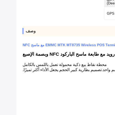
Dee
GPS
وصف
عة ماسح الباركود NFC وبصمة الإصبع
محطة نقاط بيع ذكية محمولة تعمل باللمس بالكامل