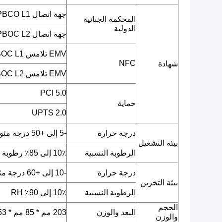
جهة اتصال EMV L1 / PBCO L1
المحكمة الجنائية
الدولية
جهة اتصال EMV L2 / PBOC L2
EMV تلامس L1 / qPBOC L1
NFC
شهادة
EMV تلامس L2 / qPBOC L2
PCI 5.0
حماية
UPTS 2.0
درجة حرارة
-5 إلى +50 درجة مئوية
بيئة التشغيل
الرطوبة النسبية
10٪ إلى 85٪ رطوبة نسبية
درجة حرارة
-10 إلى +60 درجة مئوية
بيئة التخزين
الرطوبة النسبية
10٪ إلى 90٪ RH
الحجم
البعد والوزن
203 مم * 85 مم * 53 مم ، 480 جرام مع البطارية
والوزن