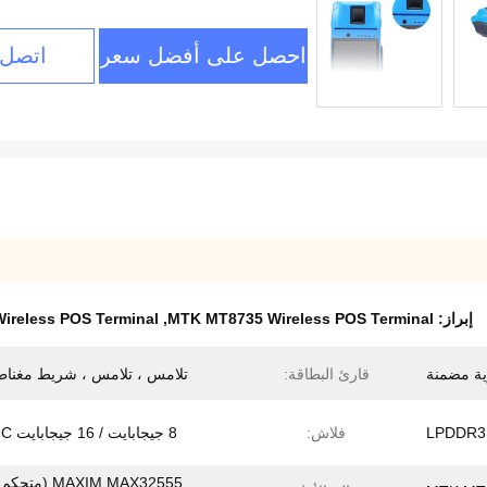
احصل على أفضل سعر
اتصل 
إبراز:
MTK MT8735 Wireless POS Terminal
,
reless POS Terminal
ية مضمنة
قارئ البطاقة:
تلامس ، تلامس ، شريط مغنا
فلاش:
8 جيجابايت / 16 جيجابايت EMMC
MAXIM MAX32555 (