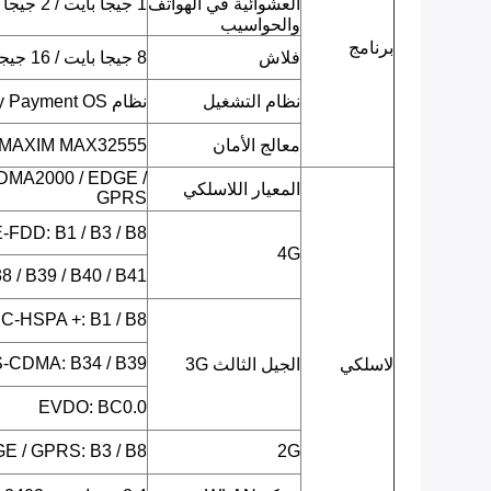
العشوائية في الهواتف
1 جيجا بايت / 2 جيجا بايت LPDDR3
والحواسيب
برنامج
فلاش
8 جيجا بايت / 16 جيجا بايت EMMC
نظام التشغيل
نظام Android 7.0 Security Payment OS
معالج الأمان
MAXIM MAX32555 (وحدة تحكم دقيقة DeepCover Secure)
DMA2000 / EDGE /
المعيار اللاسلكي
GPRS
LTE-FDD: B1 / B3 / B8 (يحدد لا
4G
 / B39 / B40 / B41
C-HSPA +: B1 / B8
-CDMA: B34 / B39
لاسلكي
الجيل الثالث 3G
EVDO: BC0.0
E / GPRS: B3 / B8
2G