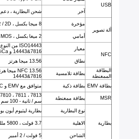
USB
آخر
شحن البطارية ، دعم OTG
مؤخرة
8 ميجا بكسل ، CMOS ، AF ، QR / 2D باركود ، صورة JPEG ، فيديو.
آلة تصوير
أمامي
2 ميغا بكسل ، CMOS ، صورة JPEG ، فيديو.
معيار
14443&7816 و FeliCa)
NFC
نطاق
13.56 ميجا هرتز
البطاقة
بطاقة تلامسية
الممغنطة
14443&7816
بطاقة EMV
بطاقة ذكية
متوافق مع EMV و PBOC
MSR
بطاقة ممغنطة
سم / ثانية - 100 سم / ثانية.
نوع البطارية
بطارية ليثيوم أيون بو
بطارية
الاهلية
3.7 فولت ، 5800 مللي أمبير
الشاحن
5 فولت / 2 أمبير