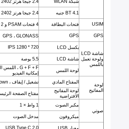
شبكة WLAN
2.4 جيجا هرتز ISM 2402 ميجا هرتز ~ 2482 ميجا هرتز
BT 4.1 جنيه
2.4 جيجا هرتز ISM 2402 ميجا هرتز ~ 2480 ميجا هرتز
USIM
فتحات البطاقة
4 فتحات PSAM و 2 SIM
GPS
GPS
GPS ، GLONASS
720 * 1280 IPS
بكسل LCD
شاشة LCD
ولوحة تعمل
شاشة LCD
5.5 بوصة
باللمس
G + F + F ، ا
لوحة اللمس
إمكانية الفيديو
المفتاح المادي
تشغيل / إيقاف ، Volumn up ، Volumn down.
لوحة
المفاتيح
لوحة المفاتيح
مفتاح الصفحة الرئيسية
الافتراضية
مكبر الصوت
1 واط × 1
صوتي
ميكروفون
مدخل الصوت
USB Type C 2.0
معيار USB