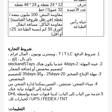
حرف
12 * 24 نقطة و 24 * 48 نقطة
عدد الأعمدة
32 عمودًا / خط
مقاومة النبض: 100 مليون نبضة /
نقطة (في ظل ظروفنا القياسية) ؛
حياة رأس
مقاومة التآكل: مسافة انتقال
الطباعة
الورق 50 كم (نسبة الطباعة: 25٪
أو أقل)
شروط التجارة
1. شروط الدفع: T / T LC ، ويسترن يونيون ، المال غرام ،
باي بال ، إلخ ...
2. عينة المهلة: 2-4days عندما يكون هناك stockand57ays
لتصميم مخصص أو إضافة الشعار.
3. مهلة الإنتاج الضخم: 20-25days ، و30-35days للتصميم
المخصص.
4. ميناء الشحن: شنتشن ، الصين.يمكننا إدارة الشحن من
البداية إلى النهاية نيابة عنك.
5.خدمة من الباب إلى الباب: لدينا قنوات جيدة بواسطة DHL
/ UPS / FEDEX / TNT كخيارات لك.
التعليمات: