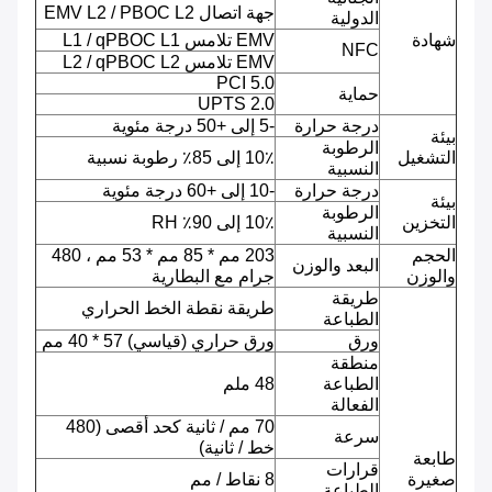
جهة اتصال EMV L2 / PBOC L2
الدولية
شهادة
EMV تلامس L1 / qPBOC L1
NFC
EMV تلامس L2 / qPBOC L2
PCI 5.0
حماية
UPTS 2.0
درجة حرارة
-5 إلى +50 درجة مئوية
بيئة
الرطوبة
التشغيل
10٪ إلى 85٪ رطوبة نسبية
النسبية
درجة حرارة
-10 إلى +60 درجة مئوية
بيئة
الرطوبة
التخزين
10٪ إلى 90٪ RH
النسبية
الحجم
203 مم * 85 مم * 53 مم ، 480
البعد والوزن
والوزن
جرام مع البطارية
طريقة
طريقة نقطة الخط الحراري
الطباعة
ورق
ورق حراري (قياسي) 57 * 40 مم
منطقة
الطباعة
48 ملم
الفعالة
70 مم / ثانية كحد أقصى (480
سرعة
خط / ثانية)
طابعة
قرارات
صغيرة
8 نقاط / مم
الطباعة