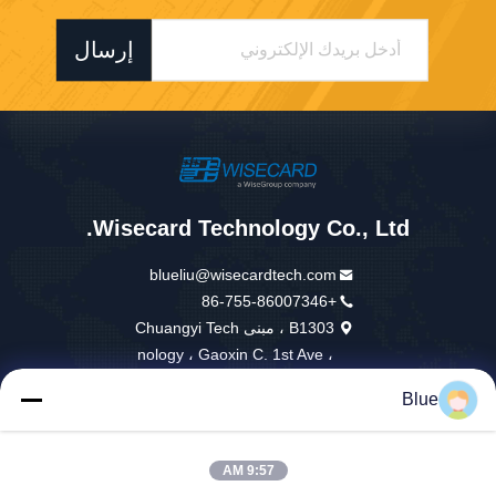
إرسال
Wisecard Technology Co., Ltd.
blueliu@wisecardtech.com
+86-755-86007346
B1303 ، مبنى Chuangyi Tech
nology ، Gaoxin C. 1st Ave ،
Nanshan ، Shenzhen ، Guan
Blue
gdong ، 518057 ، الصين
9:57 AM