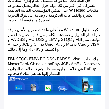
حل البطاقات المدفوعة مسبقًا ، نظام إدارة البطاقات
للشركاء في أكثر من 60 دولة حول العالم.تعمل مجموعة
منتجات Wisecard على تمكين المؤسسات المالية العالمية
الكبيرة والقطاعات الحكومية بالإضافة إلى بنوك التجزئة
الصغيرة والمتوسطة الحجم.
تتكيف حلول Wisecard مع أعلى وأحدث معايير الأمان ، وقد
تم اختبار الحلول واعتمادها بالكامل من قبل مختبرات اختبار
دولية ، مثل FBI و STQC و EMV و PCI DSS و PA DSS و
VISA و MasterCard و China UnionPay و JCB و AmEx
و اكتشف و RuPay وما إلى ذلك.
ملاحظات: FBI، STQC، EMV، PCIDSS، PADSS، Visa،
MasterCard، China UnionPay، JCB، AmEx، Discover،
RuPay هي علامة تجارية مسجلة.جميع العلامات التجارية
المشار إليها هنا هي ملك لأصحابها.