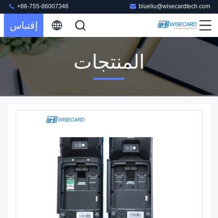
+86-755-86007346
blueliu@wisecardtech.com
إقتباس
المنتجات