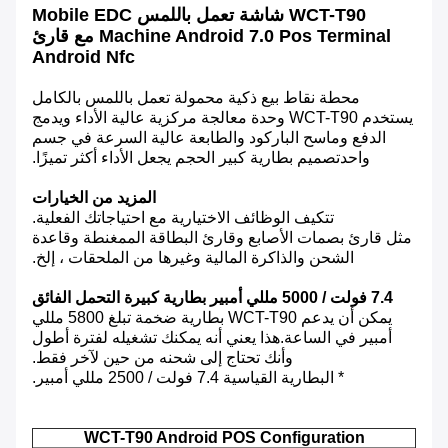
WCT-T90 شاشة تعمل باللمس Mobile EDC
Machine Android 7.0 Pos Terminal مع قارئ
Android Nfc
محطة نقاط بيع ذكية محمولة تعمل باللمس بالكامل
يستخدم WCT-T90 وحدة معالجة مركزية عالية الأداء ويدمج
الدفع وماسح الباركود والطابعة عالية السرعة في جسم
واحدتصميم بطارية كبير الحجم يجعل الأداء أكثر تميزًا.
المزيد من الخيارات
تتكيف الوظائف الاختيارية مع احتياجاتك الفعلية.
مثل قارئ بصمات الأصابع وقارئ البطاقة الممغنطة وقاعدة
الشحن والذاكرة المالية وغيرها من الملحقات ، إلخ.
7.4 فولت / 5000 مللي أمبير بطارية كبيرة التحمل الفائق
يمكن أن يدعم WCT-T90 بطارية ضخمة تبلغ 5800 مللي
أمبير في الساعة.هذا يعني أنه يمكنك تشغيله لفترة أطول
وأنك تحتاج إلى شحنه من حين لآخر فقط.
* البطارية القياسية 7.4 فولت / 2500 مللي أمبير.
WCT-T90 Android POS Configuration