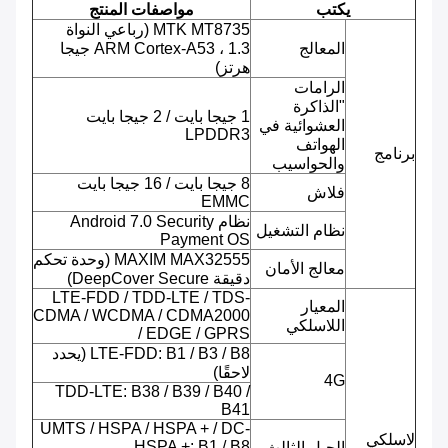
يكتب
مواصفات المنتج
MTK MT8735 (رباعي النواة
المعالج
ARM Cortex-A53 ، 1.3 جيجا
هرتز)
الرامات
"الذاكرة
1 جيجا بايت / 2 جيجا بايت
العشوائية في
LPDDR3
الهواتف
برنامج
والحواسيب
8 جيجا بايت / 16 جيجا بايت
فلاش
EMMC
نظام Android 7.0 Security
نظام التشغيل
Payment OS
MAXIM MAX32555 (وحدة تحكم
معالج الأمان
دقيقة DeepCover Secure)
LTE-FDD / TDD-LTE / TDS-
المعيار
CDMA / WCDMA / CDMA2000
اللاسلكي
/ EDGE / GPRS
LTE-FDD: B1 / B3 / B8 (يحدد
لاحقًا)
4G
TDD-LTE: B38 / B39 / B40 /
B41
UMTS / HSPA / HSPA + / DC-
لاسلكي
HSPA +: B1 / B8
الجيل الثالث