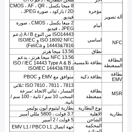
8 ميجا بكسل ، CMOS ، AF ، QR
مؤخرة
/ 2D باركود ، صورة JPEG ،
آلة تصوير
فيديو.
2 ميغا بكسل ، CMOS ، صورة
أمام
JPEG ، فيديو.
ISO14443 من النوع A / B (دعم
اساسي
ISO 18092 NFC و ISO/IEC
NFC
14443&7816 و FeliCa)
نطاق
13.56 ميجا هرتز
NFC 13.56 ميجا هرتز ، يدعم
البطاقة
بطاقة تلامسية
ISO / IEC 14443 Type A & B ،
الممغنطة
ISO/IEC 14443&7816
بطاقة
بطاقة ذكية
متوافق مع EMV و PBOC
EMV
ISO 7810 ، 7811 ، 7813 ؛ثلاثي
بطاقة
المسار ، ثنائي الاتجاه ؛سرعة
MSR
ممغنطة
السحب 10 سم / ثانية - 100 سم /
ثانية.
نوع البطارية
بطارية ليثيوم أيون بوليمر
بطارية
الاهلية
3.7 فولت ، 5800 مللي أمبير
الشاحن
5 فولت / 2 أمبير
المحكمة
جهة اتصال EMV L1 / PBCO L1
الجنائية