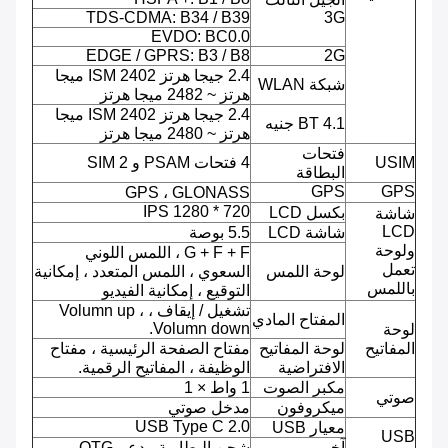
TDS-CDMA: B34 / B39
3G
EVDO: BC0.0
EDGE / GPRS: B3 / B8
2G
2.4 جيجا هرتز ISM 2402 ميجا
شبكة WLAN
هرتز ~ 2482 ميجا هرتز
2.4 جيجا هرتز ISM 2402 ميجا
BT 4.1 جنيه
هرتز ~ 2480 ميجا هرتز
فتحات
USIM
4 فتحات PSAM و 2 SIM
البطاقة
GPS
GPS
GPS ، GLONASS
720 * 1280 IPS
بكسل LCD
شاشة
LCD
شاشة LCD
5.5 بوصة
ولوحة
G + F + F ، اللمس اللوني
تعمل
لوحة اللمس
السعوي ، اللمس المتعدد ، إمكانية
باللمس
التوقيع ، إمكانية الفيديو
تشغيل / إيقاف ، Volumn up ،
المفتاح المادي
Volumn down.
لوحة
المفاتيح
لوحة المفاتيح
مفتاح الصفحة الرئيسية ، مفتاح
الافتراضية
الوظيفة ، المفاتيح الرقمية.
مكبر الصوت
1 واط × 1
صوتي
ميكروفون
مدخل صوتي
USB Type C 2.0
معيار USB
USB
آخر
شحن البطارية ، دعم OTG