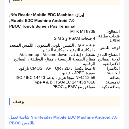
إبراز:
Nfc Reader Mobile EDC Machine
,
,
Mobile EDC Machine Android 7.0
PBOC Touch Screen Pos Terminal
المعالج:
MTK MT8735
فتحات بطاقة
4 فتحات PSAM و 2 SIM
USIM:
G + F + F ، اللمس اللوني السعوي ، اللمس المتعدد
لوحة اللمس:
، إمكانية التوقيع ، إمكانية الفيديو
المفتاح المادي:
تشغيل / إيقاف ، Volumn up ، Volumn down.
لوحة المفاتيح
مفتاح الصفحة الرئيسية ، مفتاح الوظيفة ، المفاتيح
الافتراضية:
الرقمية
الكاميرا
8 ميجا بكسل ، CMOS ، AF ، QR / 2D باركود ،
الخلفية:
صورة JPEG ، فيديو.
بطاقة
NFC 13.56 ميجا هرتز ، يدعم ISO / IEC 14443
تلامسية:
Type A & B ، ISO/IEC 14443&7816
بطاقة ذكية:
متوافق مع EMV و PBOC
وصف
Nfc Reader Mobile EDC Machine Android 7.0 شاشة تعمل
باللمس PBOC