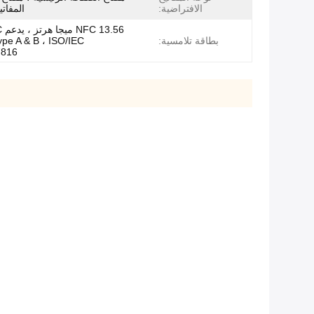
الافتراضية:
المفاتي
56
بطاقة تلامسية:
pe A & B ، ISO/IEC
7816