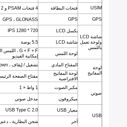
USIM
فتحات البطاقة
4 فتحات PSAM و 2 SIM
GPS
GPS
GPS ، GLONASS
720 * 1280 IPS
بكسل LCD
شاشة LCD
ولوحة تعمل
شاشة LCD
5.5 بوصة
باللمس
G + F + F ، ا
لوحة اللمس
إمكانية الفيديو
المفتاح المادي
تشغيل / إيقاف ، Volumn up ، Volumn down.
لوحة
المفاتيح
لوحة المفاتيح
مفتاح الصفحة الرئيسية
الافتراضية
مكبر الصوت
1 واط × 1
صوتي
ميكروفون
مدخل صوتي
USB Type C 2.0
معيار USB
USB
آخر
شحن البطارية ، دعم OTG