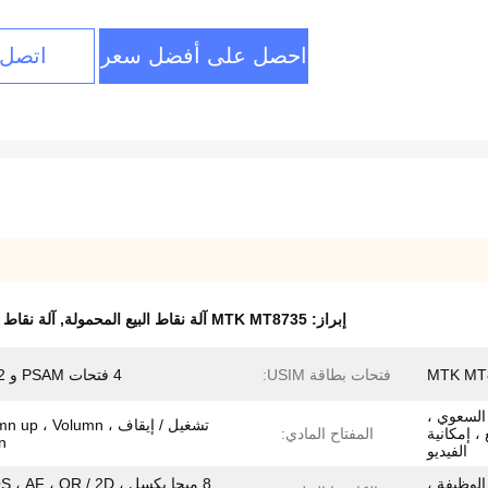
احصل على أفضل سعر
اتصل 
إبراز:
MTK MT8735 آلة نقاط البيع المحمولة
,
آلة نقاط البيع
MTK MT
فتحات بطاقة USIM:
4 فتحات PSAM و 2 SIM
وني السعوي ،
تشغيل / إيقاف ، p ، Volumn
، إمكانية
المفتاح المادي:
.
الفيديو
الوظيفة ،
8 ميجا بكسل ، AF ، QR / 2D