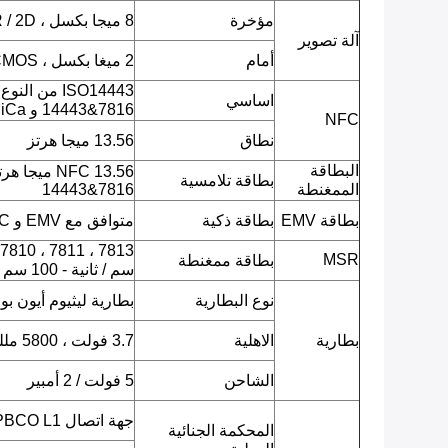
مؤخرة
8 ميجا بكسل ، CMOS ، AF ، QR / 2D باركود ، صورة JPEG ، فيديو.
آلة تصوير
أمام
2 ميغا بكسل ، CMOS ، صورة JPEG ، فيديو.
اساسي
14443&7816 و FeliCa)
NFC
نطاق
13.56 ميجا هرتز
البطاقة
بطاقة تلامسية
الممغنطة
14443&7816
بطاقة EMV
بطاقة ذكية
متوافق مع EMV و PBOC
MSR
بطاقة ممغنطة
سم / ثانية - 100 سم / ثانية.
نوع البطارية
بطارية ليثيوم أيون بو
بطارية
الاهلية
3.7 فولت ، 5800 مللي أمبير
الشاحن
5 فولت / 2 أمبير
جهة اتصال EMV L1 / PBCO L1
المحكمة الجنائية