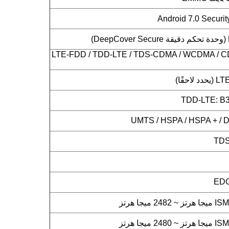
LTE-FDD / TDD-LTE / TDS-CDMA / WCDMA / C
حقًا)
TDD-LTE: B38
UMTS / HSPA / HSPA + / D
TDS
EDG