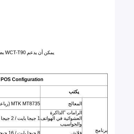
يمكن أن يدعم WCT-T90 بطارية ضخمة تبلغ 5800 مللي أمبير في الساعة.هذا يعني أنه يمكنك تشغيله لفترة أطول وأنك تحتاج إلى شحنه من حين لآخر فقط.
 POS Configuration
يكتب
المعالج
MTK MT8735 (رباعي النواة ARM Cortex-A53 ، 1.3 جيجا هرتز)
الرامات "الذاكرة
العشوائية في الهواتف
1 جيجا بايت / 2 جيجا بايت LPDDR3
والحواسيب
برنامج
فلاش
8 جيجا بايت / 16 جيجا بايت EMMC