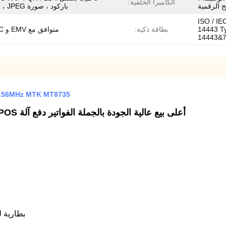
الكاميرا الخلفية:
ح الرقمية
باركود ، صورة JPEG ، فيديو.
NFC 13. ميجا هرتز ، يدعم ISO / IEC
14443 Ty
بطاقة ذكية:
متوافق مع EMV و PBOC
14443&
NFC 13.56MHz MTK MT8735 آلة نقاط البيع المحمولة 5.5 بو
أعلى بيع عالية الجودة بالجملة الفواتير دفع آلة POS المحمولة الروبوت 5.5 بوصة طابعة حرارية POS
بطارية ل