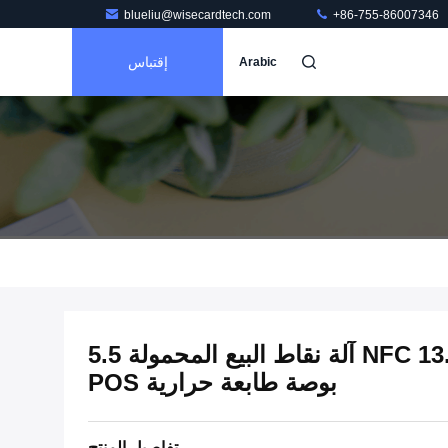
blueliu@wisecardtech.com
+86-755-86007346
إقتباس
Arabic
NFC 13.56MHz MTK MT8735 آلة نقاط البيع المحمولة 5.5
بوصة طابعة حرارية POS
تفاصيل المنتج