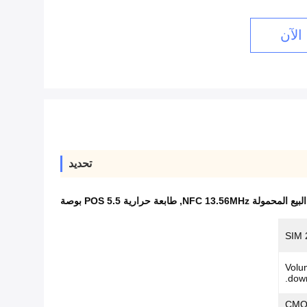
الآن
تحديد
 المحمولة NFC 13.56MHz
,
طابعة حرارية POS 5.5 بوصة
Volumn u
down
CMOS ، 