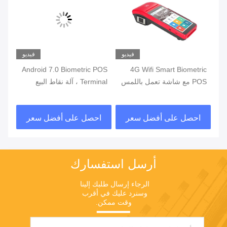
يو
فيديو
فيديو
ة
4G Wifi Smart Biometric
Android 7.0 Biometric POS
POS مع شاشة تعمل باللمس
Terminal ، آلة نقاط البيع
قارئ بصمات الأصابع
المحمولة مع طابعة مدمجة
قار
في البطارية
احصل على أفضل سعر
احصل على أفضل سعر
ا
أرسل استفسارك
الرجاء إرسال طلبك إلينا 
وسنرد عليك في أقرب 
وقت ممكن.