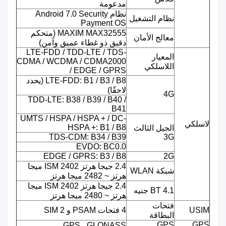
مدعومة
نظام Android 7.0 Security
نظام التشغيل
Payment OS
MAXIM MAX32555 (متحكم
معالج الأمان
دقيق ذو غطاء عميق وآمن)
LTE-FDD / TDD-LTE / TDS-
المعيار
CDMA / WCDMA / CDMA2000
اللاسلكي
/ EDGE / GPRS
LTE-FDD: B1 / B3 / B8 (يحدد
لاحقًا)
4G
TDD-LTE: B38 / B39 / B40 /
B41
UMTS / HSPA / HSPA + / DC-
لاسلكي
HSPA +: B1 / B8
الجيل الثالث
TDS-CDM: B34 / B39
3G
EVDO: BC0.0
EDGE / GPRS: B3 / B8
2G
2.4 جيجا هرتز ISM 2402 ميجا
شبكة WLAN
هرتز ~ 2482 ميجا هرتز
2.4 جيجا هرتز ISM 2402 ميجا
BT 4.1 جنيه
هرتز ~ 2480 ميجا هرتز
فتحات
USIM
4 فتحات PSAM و 2 SIM
البطاقة
GPS
GPS
GPS ، GLONASS