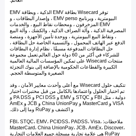
العالم.
توفر Wisecard بطاقة EMV الذكية ، وبطاقة EMV
البيومترية ، وبرنامج EMV perso ، وإصدار البطاقات ، و
EMV المزخرفون ، ومحطات نقاط البيع ، والخدمات
المصرفية الذكية ، وآلة الصراف الذكية ، والكشك ، وآلة البيع
، ونقاط البيع البيومترية ، ووحدة تأمين الأجهزة ، ومنصة
الدفع عبر الهاتف المحمول ، والتسمية الخاصة حل البطاقة ،
حل البطاقات المدفوعة مسبقًا ، نظام إدارة البطاقات
للشركاء في أكثر من 60 دولة حول العالم.تعمل مجموعة
منتجات Wisecard على تمكين المؤسسات المالية العالمية
الكبيرة والقطاعات الحكومية بالإضافة إلى بنوك التجزئة
الصغيرة والمتوسطة الحجم.
تتكيف حلول Wisecard مع أعلى وأحدث معايير الأمان ، وقد
تم اختبار الحلول واعتمادها بالكامل من قبل مختبرات اختبار
دولية ، مثل FBI و STQC و EMV و PCI DSS و PA DSS و
VISA و MasterCard و China UnionPay و JCB و AmEx
و اكتشف و RuPay وما إلى ذلك.
ملاحظات: FBI، STQC، EMV، PCIDSS، PADSS، Visa،
MasterCard، China UnionPay، JCB، AmEx، Discover،
RuPay هي علامة تجارية مسجلة.جميع العلامات التجارية