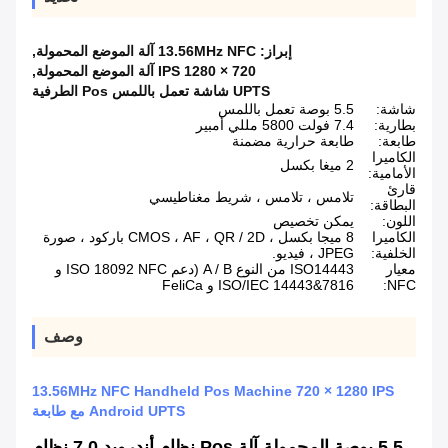
إبراز:
13.56MHz NFC آلة الموضع المحمولة
,
720 × 1280 IPS آلة الموضع المحمولة
,
UPTS شاشة تعمل باللمس Pos الطرفية
شاشة:
5.5 بوصة تعمل باللمس
بطارية:
7.4 فولت 5800 مللي أمبير
طابعة:
طابعة حرارية مضمنة
الكاميرا
2 ميغا بكسل
الأمامية:
قارئ
تلامس ، تلامس ، شريط مغناطيسي
البطاقة:
اللون:
يمكن تخصيص
الكاميرا
8 ميجا بكسل ، CMOS ، AF ، QR / 2D باركود ، صورة
الخلفية:
JPEG ، فيديو.
معيار
ISO14443 من النوع A / B (دعم ISO 18092 NFC و
NFC:
ISO/IEC 14443&7816 و FeliCa
وصف
13.56MHz NFC Handheld Pos Machine 720 × 1280 IPS
Android UPTS مع طابعة
5.5 بوصة المحمولة آلة Pos نظام أندرويد 7.0 نظام