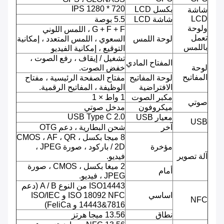
720 * 1280 IPS
بكسل LCD
شاشة
LCD
شاشة LCD
5.5 بوصة
ولوحة
G + F + F ، اللمس اللوني
تعمل
لوحة اللمس
السعوي ، اللمس المتعدد ، إمكانية
باللمس
التوقيع ، إمكانية الفيديو
تشغيل / إيقاف ، رفع الصوت ،
المفتاح المادي
لوحة
خفض الصوت.
المفاتيح
لوحة المفاتيح
مفتاح الصفحة الرئيسية ، مفتاح
الافتراضية
الوظيفة ، المفاتيح الرقمية.
مكبر الصوت
1 واط × 1
صوتي
ميكروفون
مدخل صوتي
USB Type C 2.0
معيار USB
USB
آخر
شحن البطارية ، دعم OTG
8 ميجا بكسل ، CMOS ، AF ، QR
مؤخرة
/ 2D باركود ، صورة JPEG ،
آلة تصوير
فيديو.
2 ميغا بكسل ، CMOS ، صورة
أمام
JPEG ، فيديو.
ISO14443 من النوع A / B (دعم
اساسي
ISO 18092 NFC و ISO/IEC
NFC
14443&7816 و FeliCa)
نطاق
13.56 ميجا هرتز