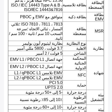
NFC 13.56 ميجا هرتز ، يدعم
البطاقة
بطاقة تلامسية
ISO / IEC 14443 Type A & B ،
الممغنطة
ISO/IEC 14443&7816
بطاقة
بطاقة ذكية
متوافق مع EMV و PBOC
EMV
ISO 7810 ، 7811 ، 7813 ؛ثلاثي
بطاقة
المسار ، ثنائي الاتجاه ؛سرعة
MSR
ممغنطة
السحب 10 سم / ثانية - 100 سم /
ثانية.
نوع البطارية
بطارية ليثيوم أيون بوليمر
بطارية
الاهلية
3.7 فولت ، 5800 مللي أمبير
الشاحن
5 فولت / 2 أمبير
المحكمة
جهة اتصال EMV L1 / PBCO L1
الجنائية
جهة اتصال EMV L2 / PBOC L2
الدولية
شهادة
EMV تلامس L1 / qPBOC L1
NFC
EMV تلامس L2 / qPBOC L2
PCI 5.0
حماية
UPTS 2.0
درجة حرارة
-5 إلى +50 درجة مئوية
بيئة
الرطوبة
التشغيل
10٪ إلى 85٪ رطوبة نسبية
النسبية
درجة حرارة
-10 إلى +60 درجة مئوية
بيئة