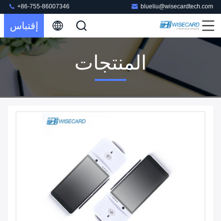
+86-755-86007346
blueliu@wisecardtech.com
إقتباس
المنتجات