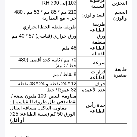
الرطوبة
التخزين
10٪ إلى 90٪ RH
النسبية
الحجم
210 مم * 85 مم * 53 مم ، 480
البعد والوزن
والوزن
جرام مع البطارية
طريقة
طريقة نقطة الخط الحراري
الطباعة
ورق
ورق حراري (قياسي) 57 * 40 مم
منطقة
الطباعة
48 ملم
الفعالة
70 مم / ثانية كحد أقصى (480
سرعة
خط / ثانية)
طابعة
قرارات
8 نقاط / مم
صغيرة
الطباعة
حرف
12 * 24 نقطة و 24 * 48 نقطة
عدد الأعمدة
32 عمودًا / خط
مقاومة النبض: 100 مليون نبضة /
نقطة (في ظل ظروفنا القياسية) ؛
حياة رأس
مقاومة التآكل: مسافة انتقال
الطباعة
الورق 50 كم (نسبة الطباعة: 25٪
أو أقل)