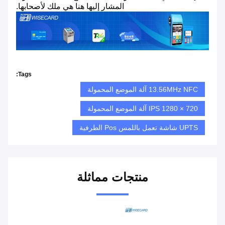
المشار إليها هنا هي ملك لأصحابها.
Tags:
13.56MHz NFC آلة الموضع المحمولة
720 × 1280 IPS آلة الموضع المحمولة
UPTS شاشة تعمل باللمس Pos الطرفية
منتجات مماثلة