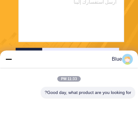
إرسال
Blue
11:33 PM
Good day, what product are you looking for?
Wisecard Technology Co., Ltd.
blueliu@wisecardtech.com
+86-755-86007346
B1303 ، مبنى Chuangyi Tech