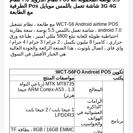
3G 4G شاشة تعمل باللمس موبايل Pos الطرفية
مع الطابعة
WCT-S6 Android airtime POS مع طابعة ، نظام تشغيل
android 7.0 ، شاشة تعمل باللمس 5.5 بوصة ، سعة بطارية
احتياطية طويلة للغاية تبلغ 5800 مللي أمبير ، طباعة ورق
حراري ، كاميرا 8 مليون بكسل ، 2 جرام / 3 جرام / 4 جرام /
واي فاي ، اتصال بلوتوث ، هذا الصنعة الرائعة والجودة العالية
هي الخيار الأفضل في السوق.
تكوين WCT-S6FO Android POS:
يكتب
مواصفات المنتج
MTK MT8735 (رباعي النواة
المعالج
ARM Cortex-A53 ، 1.3 جيجا
هرتز)
الرامات
"الذاكرة
1 جيجا بايت / 2 جيجا بايت
العشوائية في
LPDDR3
الهواتف
برنامج
والحواسيب
8GB / 16GB EMMC ، بطاقة TF
فلاش