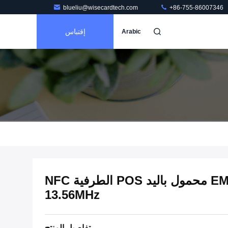
blueliu@wisecardtech.com
+86-755-86007346
إقتباس
Arabic
EMV 3G 4G WIFI Touchable محمول باليد POS الطرفية NFC
13.56MHz
تفاصيل المنتج