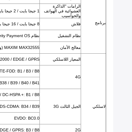
الرامات "الذاكرة
العشوائية في الهواتف
1 جيجا بايت / 2 جيجا بايت LPDDR3
والحواسيب
برنامج
فلاش
8 جيجا بايت / 16 جيجا بايت EMMC
نظام التشغيل
نظام Android 7.0 Security Payment OS
معالج الأمان
MAXIM MAX32555 (وحدة تحكم دقيقة DeepCover Secure)
المعيار اللاسلكي
2000 / EDGE / GPRS
LTE-FDD: B1 / B3 / B8 (يحدد لاحقًا
4G
38 / B39 / B40 / B41
/ DC-HSPA +: B1 / B8
لاسلكي
الجيل الثالث 3G
DS-CDMA: B34 / B39
EVDO: BC0.0
DGE / GPRS: B3 / B8
2G