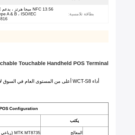
56
بطاقة تلامسية:
pe A & B ، ISO/IEC
7816
G WIFI Touchable Touchable Handheld POS Terminal
أداء WCT-S8 أعلى من المستوى العام في السوق لأنه مدعوم بنظام Android 7.0 (يسمى أيضًا Android Oreo) ومعالج رباعي النواة مع ذاكرة 1GB DDR + 8GB أو 2GB + 16GB.
POS Configuration
يكتب
المعالج
MTK MT8735 (رباعي النواة ARM Cortex-A53 ، 1.3 جيجا هرتز)