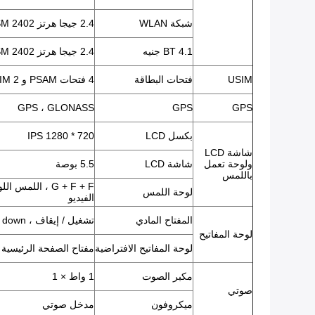
شبكة WLAN
2.4 جيجا هرتز ISM 2402 ميجا هرتز ~ 2482 ميجا هرتز
BT 4.1 جنيه
2.4 جيجا هرتز ISM 2402 ميجا هرتز ~ 2480 ميجا هرتز
USIM
فتحات البطاقة
4 فتحات PSAM و 2 SIM
GPS ، GLONASS
GPS
GPS
بكسل LCD
720 * 1280 IPS
شاشة LCD
ولوحة تعمل
شاشة LCD
5.5 بوصة
باللمس
G + F + F ، الل
لوحة اللمس
الفيديو
المفتاح المادي
تشغيل / إيقاف ، Volumn up ، Volumn down.
لوحة المفاتيح
لوحة المفاتيح الافتراضية
مفتاح الصفحة الرئيسية ،
مكبر الصوت
1 واط × 1
صوتي
ميكروفون
مدخل صوتي