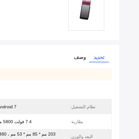
تحديد
وصف
نظام التشغيل:
Android 7 أو أع
بطارية:
7.4 فولت 5800 مللي أمبير
البعد والوزن: