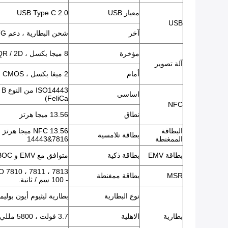
معيار USB
USB Type C 2.0
USB
آخر
شحن البطارية ، دعم OTG
مؤخرة
8 ميجا بكسل ، CMOS ، AF ، QR / 2D باركود ، صورة JPEG ، فيديو.
آلة تصوير
أمام
2 ميغا بكسل ، CMOS ، صورة JPEG ، فيديو.
اساسي
FeliCa)
NFC
نطاق
13.56 ميجا هرتز
البطاقة
بطاقة تلامسية
الممغنطة
14443&7816
بطاقة EMV
بطاقة ذكية
متوافق مع EMV و PBOC
MSR
بطاقة ممغنطة
- 100 سم / ثانية.
نوع البطارية
بطارية ليثيوم أيون بوليم
بطارية
الاهلية
3.7 فولت ، 5800 مللي أمبير