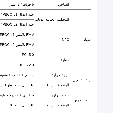
الشاحن
5 فولت / 2 أمبير
جهة اتصال EMV L1 / PBCO L1
المحكمة الجنائية الدولية
جهة اتصال EMV L2 / PBOC L2
EMV تلامس L1 / qPBOC L1
شهادة
NFC
EMV تلامس L2 / qPBOC L2
PCI 5.0
حماية
UPTS 2.0
درجة حرارة
-5 إلى +50 درجة مئوية
بيئة التشغيل
الرطوبة النسبية
10٪ إلى 85٪ رطوبة نسبية
درجة حرارة
-10 إلى +60 درجة مئوية
بيئة التخزين
الرطوبة النسبية
10٪ إلى 90٪ RH