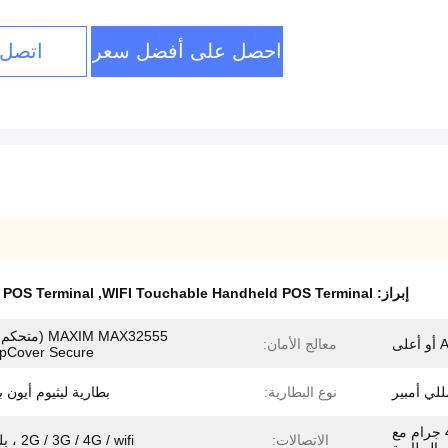
احصل على أفضل سعر
اتصل 
إبراز:
WIFI Touchable Handheld POS Terminal
,
 POS Terminal
MAXIM MAX32555 (
لى
معالج الأمان:
pCover Secure)
نوع البطارية:
بطارية ليثيوم أيون ب
203 مم * 85 مم * 53 مم ، 480 جرام مع
الاتصالات:
2G / 3G / 4G / wifi ، بلوتوث