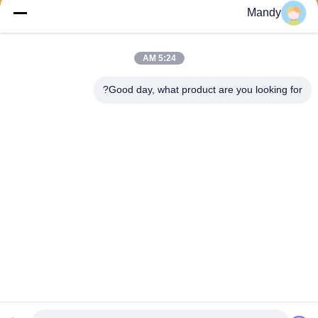
إرسال
Mandy
5:24 AM
Good day, what product are you looking for?
Wisecard Technology Co., Ltd.
blueliu@wisecardtech.com
+86-755-86007346
B1303 ، مبنى Chuangyi Tech
nology ، Gaoxin C. 1st Ave ،
Nanshan ، Shenzhen ، Guan
gdong ، 518057 ، الصين
الصين جيدة الجودة حلول البطاقة الذكية المورد. حقوق الطبع والنشر © 2026
Wisecard Technology Co., Ltd. . كل شيء حقوق محجوزة