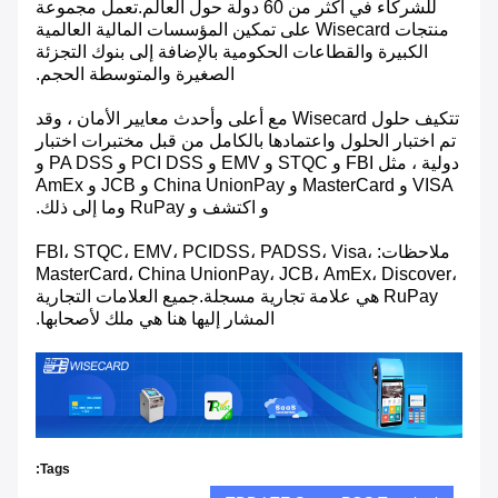
للشركاء في أكثر من 60 دولة حول العالم.تعمل مجموعة
منتجات Wisecard على تمكين المؤسسات المالية العالمية
الكبيرة والقطاعات الحكومية بالإضافة إلى بنوك التجزئة
الصغيرة والمتوسطة الحجم.
تتكيف حلول Wisecard مع أعلى وأحدث معايير الأمان ، وقد
تم اختبار الحلول واعتمادها بالكامل من قبل مختبرات اختبار
دولية ، مثل FBI و STQC و EMV و PCI DSS و PA DSS و
VISA و MasterCard و China UnionPay و JCB و AmEx
و اكتشف و RuPay وما إلى ذلك.
ملاحظات: FBI، STQC، EMV، PCIDSS، PADSS، Visa،
MasterCard، China UnionPay، JCB، AmEx، Discover،
RuPay هي علامة تجارية مسجلة.جميع العلامات التجارية
المشار إليها هنا هي ملك لأصحابها.
Tags: