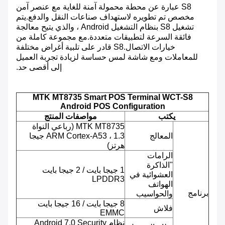
S8 عبارة عن محطة محمولة آمنة للغاية مع عنصر آمن
مخصص تم تطويره لاستهداف صناعات النقل والدفع.يتم
تشغيل S8 بنظام التشغيل Android ، والذي يتيح معالجة
فائقة السرعة لتطبيقات متعددة.مع مجموعة كاملة من
خيارات الاتصال.S8 قادر على تلبية أغراض مختلفة
للمعاملات ومع شاشة لمس حساسة لزيادة تجربة العميل
إلى أقصى حد.
MTK MT8735 Smart POS Terminal
WCT-S8
Android POS Configuration
يكتب
مواصفات المنتج
MTK MT8735 (رباعي النواة
المعالج
ARM Cortex-A53 ، 1.3 جيجا
هرتز)
الرامات
"الذاكرة
1 جيجا بايت / 2 جيجا بايت
العشوائية في
LPDDR3
الهواتف
برنامج
والحواسيب
8 جيجا بايت / 16 جيجا بايت
فلاش
EMMC
نظام Android 7.0 Security