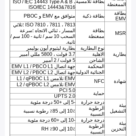
بطاقة تلامسية
ISO / IEC 14443 Type A & B ،
الممغنطة
ISO/IEC 14443&7816
بطاقة
بطاقة ذكية
متوافق مع EMV و PBOC
EMV
ISO 7810 ، 7811 ، 7813 ؛ثلاثي
بطاقة
المسار ، ثنائي الاتجاه ؛سرعة
MSR
ممغنطة
السحب 10 سم / ثانية - 100 سم /
ثانية.
نوع البطارية
بطارية ليثيوم أيون بوليمر
بطارية
الاهلية
3.7 فولت ، 5800 مللي أمبير
الشاحن
5 فولت / 2 أمبير
المحكمة
جهة اتصال EMV L1 / PBCO L1
الجنائية الدولية
جهة اتصال EMV L2 / PBOC L2
EMV تلامس L1 / qPBOC L1
شهادة
NFC
EMV تلامس L2 / qPBOC L2
PCI 5.0
حماية
UPTS 2.0
درجة حرارة
-5 إلى +50 درجة مئوية
بيئة
الرطوبة
التشغيل
10٪ إلى 85٪ رطوبة نسبية
النسبية
درجة حرارة
-10 إلى +60 درجة مئوية
بيئة
الرطوبة
التخزين
10٪ إلى 90٪ RH
النسبية