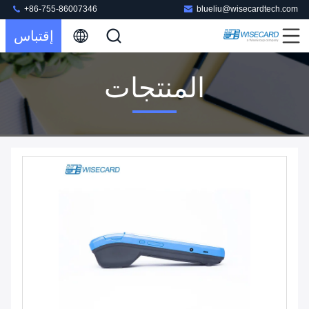
+86-755-86007346
blueliu@wisecardtech.com
إقتباس
المنتجات