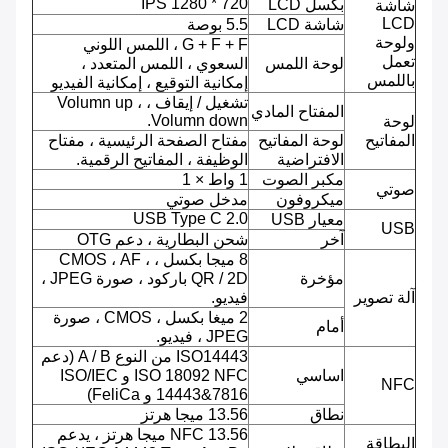
720 * 1280 IPS
بكسل LCD
شاشة
LCD
شاشة LCD
5.5 بوصة
ولوحة
G + F + F ، اللمس اللوني
تعمل
لوحة اللمس
السعوي ، اللمس المتعدد ،
باللمس
إمكانية التوقيع ، إمكانية الفيديو
تشغيل / إيقاف ، Volumn up ،
المفتاح المادي
Volumn down.
لوحة
المفاتيح
لوحة المفاتيح
مفتاح الصفحة الرئيسية ، مفتاح
الافتراضية
الوظيفة ، المفاتيح الرقمية.
مكبر الصوت
1 واط × 1
صوتي
ميكروفون
مدخل صوتي
USB Type C 2.0
معيار USB
USB
آخر
شحن البطارية ، دعم OTG
8 ميجا بكسل ، CMOS ، AF ،
مؤخرة
QR / 2D باركود ، صورة JPEG ،
آلة تصوير
فيديو.
2 ميغا بكسل ، CMOS ، صورة
أمام
JPEG ، فيديو.
ISO14443 من النوع A / B (دعم
اساسي
ISO 18092 NFC و ISO/IEC
NFC
14443&7816 و FeliCa)
نطاق
13.56 ميجا هرتز
NFC 13.56 ميجا هرتز ، يدعم
البطاقة