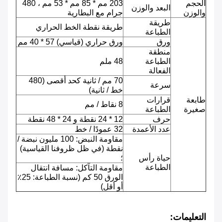
الحجم
203 مم * 85 مم * 53 مم ، 480
البعد والوزن
والوزن
جرام مع البطارية
طريقة
طريقة نقطة الخط الحراري
الطباعة
ورق
ورق حراري (قياسي) 57 * 40 مم
منطقة
الطباعة
48 ملم
الفعالة
70 مم / ثانية كحد أقصى (480
سرعة
خط / ثانية)
طابعة
قرارات
8 نقاط / مم
صغيرة
الطباعة
حرف
12 * 24 نقطة و 24 * 48 نقطة
عدد الأعمدة
32 عمودًا / خط
مقاومة النبض: 100 مليون نبضة /
نقطة (في ظل ظروفنا القياسية)
حياة رأس
؛
الطباعة
مقاومة التآكل: مسافة انتقال
الورق 50 كم (نسبة الطباعة: 25٪
أو أقل)
التعليمات: