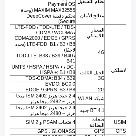
نظام التشغيل
Payment OS
MAXIM MAX32555 (وحدة
معالج الأمان
تحكم دقيقة DeepCover
Secure)
LTE-FDD / TDD-LTE / TDS-
المعيار
CDMA / WCDMA /
اللاسلكي
CDMA2000 / EDGE / GPRS
LTE-FDD: B1 / B3 / B8 (يحدد
لاحقًا)
4G
TDD-LTE: B38 / B39 / B40 /
B41
UMTS / HSPA / HSPA + / DC-
لاسلكي
HSPA +: B1 / B8
الجيل الثالث
TDS-CDMA: B34 / B39
3G
EVDO: BC0.0
EDGE / GPRS: B3 / B8
2G
2.4 جيجا هرتز ISM 2402 ميجا
شبكة WLAN
هرتز ~ 2482 ميجا هرتز
2.4 جيجا هرتز ISM 2402 ميجا
BT 4.1 جنيه
هرتز ~ 2480 ميجا هرتز
فتحات
USIM
4 فتحات PSAM و 2 SIM
البطاقة
GPS
GPS
GPS ، GLONASS