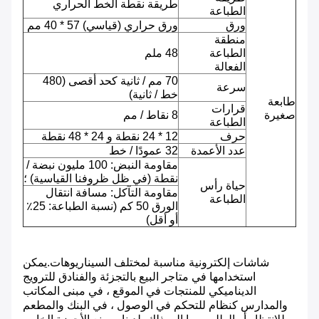
طريقة نقطة الخط الحراري
الطباعة
ورق
ورق حراري (قياسي) 57 * 40 مم
منطقة
الطباعة
48 ملم
الفعالة
70 مم / ثانية كحد أقصى (480
سرعة
خط / ثانية)
طابعة
قرارات
صغيرة
8 نقاط / مم
الطباعة
حرف
12 * 24 نقطة و 24 * 48 نقطة
عدد الأعمدة
32 عمودًا / خط
مقاومة النبض: 100 مليون نبضة /
نقطة (في ظل ظروفنا القياسية) ؛
حياة رأس
مقاومة التآكل: مسافة انتقال
الطباعة
الورق 50 كم (نسبة الطباعة: 25٪
أو أقل)
شاشات إلكترونية مناسبة لمختلف السيناريوهات.يمكن
استخدامها في متاجر البيع بالتجزئة والفنادق للترويج
الديناميكي للمنتجات في الموقع ، في مبنى المكاتب
والمدارس كنظام للتحكم في الوصول ، في البنك والمطعم