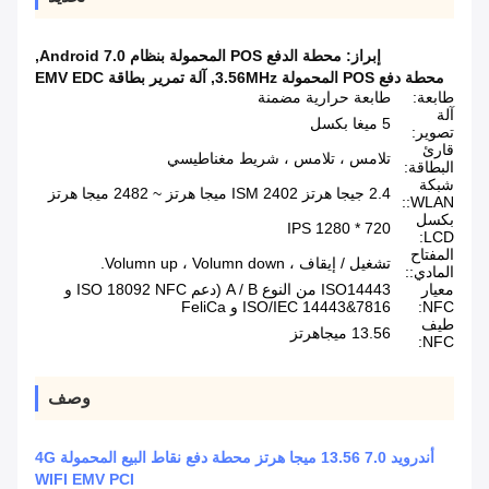
إبراز:
محطة الدفع POS المحمولة بنظام Android 7.0
,
محطة دفع POS المحمولة 3.56MHz
,
آلة تمرير بطاقة EMV EDC
طابعة:
طابعة حرارية مضمنة
آلة
5 ميغا بكسل
تصوير:
قارئ
تلامس ، تلامس ، شريط مغناطيسي
البطاقة:
شبكة
2.4 جيجا هرتز ISM 2402 ميجا هرتز ~ 2482 ميجا هرتز
WLAN::
بكسل
720 * 1280 IPS
LCD:
المفتاح
تشغيل / إيقاف ، Volumn up ، Volumn down.
المادي::
معيار
ISO14443 من النوع A / B (دعم ISO 18092 NFC و
NFC:
ISO/IEC 14443&7816 و FeliCa
طيف
13.56 ميجاهرتز
NFC:
وصف
أندرويد 7.0 13.56 ميجا هرتز محطة دفع نقاط البيع المحمولة 4G
WIFI EMV PCI