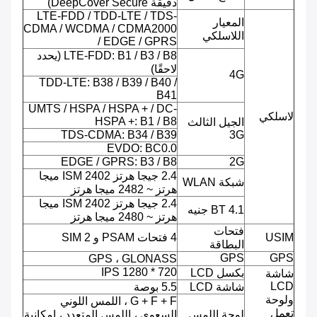
دقيقة DeepCover Secure)
LTE-FDD / TDD-LTE / TDS-
المعيار
CDMA / WCDMA / CDMA2000
اللاسلكي
/ EDGE / GPRS
LTE-FDD: B1 / B3 / B8 (يحدد
لاحقًا)
4G
TDD-LTE: B38 / B39 / B40 /
B41
UMTS / HSPA / HSPA + / DC-
لاسلكي
HSPA +: B1 / B8
الجيل الثالث
TDS-CDMA: B34 / B39
3G
EVDO: BC0.0
EDGE / GPRS: B3 / B8
2G
2.4 جيجا هرتز ISM 2402 ميجا
شبكة WLAN
هرتز ~ 2482 ميجا هرتز
2.4 جيجا هرتز ISM 2402 ميجا
BT 4.1 جنيه
هرتز ~ 2480 ميجا هرتز
فتحات
USIM
4 فتحات PSAM و 2 SIM
البطاقة
GPS
GPS
GPS ، GLONASS
720 * 1280 IPS
بكسل LCD
شاشة
LCD
شاشة LCD
5.5 بوصة
ولوحة
G + F + F ، اللمس اللوني
تعمل
لوحة اللمس
السعوي ، اللمس المتعدد ، إمكانية