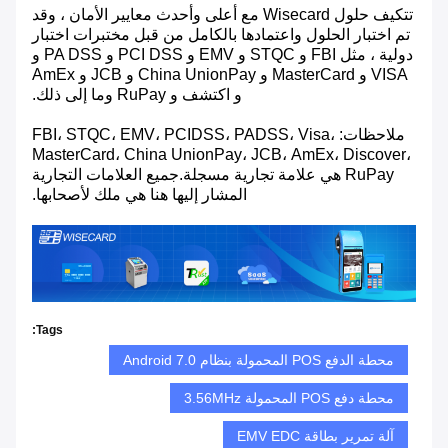
تتكيف حلول Wisecard مع أعلى وأحدث معايير الأمان ، وقد
تم اختبار الحلول واعتمادها بالكامل من قبل مختبرات اختبار
دولية ، مثل FBI و STQC و EMV و PCI DSS و PA DSS و
VISA و MasterCard و China UnionPay و JCB و AmEx
و اكتشف و RuPay وما إلى ذلك.
ملاحظات: FBI، STQC، EMV، PCIDSS، PADSS، Visa،
MasterCard، China UnionPay، JCB، AmEx، Discover،
RuPay هي علامة تجارية مسجلة.جميع العلامات التجارية
المشار إليها هنا هي ملك لأصحابها.
Tags:
محطة الدفع POS المحمولة بنظام Android 7.0
محطة دفع POS المحمولة 3.56MHz
آلة تمرير بطاقة EMV EDC