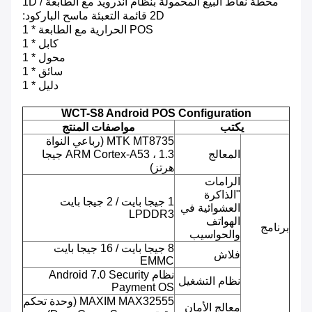
محطة نقاط البيع المحمولة بنظام أندرويد مع الطابعة 1D /
2D قائمة التعبئة ماسح الباركود:
POS الحرارية مع الطابعة * 1
كابل * 1
محول * 1
سائق * 1
دليل * 1
WCT-S8 Android POS Configuration
يكتب
مواصفات المنتج
MTK MT8735 (رباعي النواة
المعالج
ARM Cortex-A53 ، 1.3 جيجا
هرتز)
الرامات
"الذاكرة
1 جيجا بايت / 2 جيجا بايت
العشوائية في
LPDDR3
الهواتف
برنامج
والحواسيب
8 جيجا بايت / 16 جيجا بايت
فلاش
EMMC
نظام Android 7.0 Security
نظام التشغيل
Payment OS
MAXIM MAX32555 (وحدة تحكم
معالج الأمان