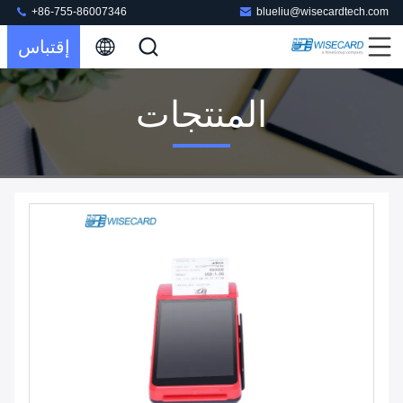
+86-755-86007346
blueliu@wisecardtech.com
إقتباس
المنتجات