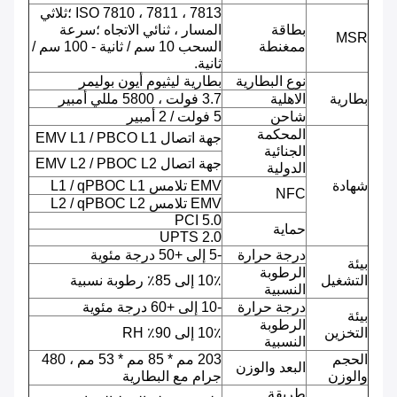
ISO 7810 ، 7811 ، 7813 ؛ثلاثي
بطاقة
المسار ، ثنائي الاتجاه ؛سرعة
MSR
ممغنطة
السحب 10 سم / ثانية - 100 سم /
ثانية.
نوع البطارية
بطارية ليثيوم أيون بوليمر
بطارية
الاهلية
3.7 فولت ، 5800 مللي أمبير
شاحن
5 فولت / 2 أمبير
المحكمة
جهة اتصال EMV L1 / PBCO L1
الجنائية
جهة اتصال EMV L2 / PBOC L2
الدولية
شهادة
EMV تلامس L1 / qPBOC L1
NFC
EMV تلامس L2 / qPBOC L2
PCI 5.0
حماية
UPTS 2.0
درجة حرارة
-5 إلى +50 درجة مئوية
بيئة
الرطوبة
التشغيل
10٪ إلى 85٪ رطوبة نسبية
النسبية
درجة حرارة
-10 إلى +60 درجة مئوية
بيئة
الرطوبة
التخزين
10٪ إلى 90٪ RH
النسبية
الحجم
203 مم * 85 مم * 53 مم ، 480
البعد والوزن
والوزن
جرام مع البطارية
طريقة