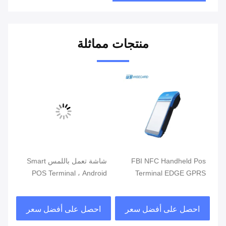
منتجات مماثلة
ذكي
FBI NFC Handheld Pos
شاشة تعمل باللمس Smart
الت
Terminal EDGE GPRS
POS Terminal ، Android
محط
5800mAh أنظمة نقاط البيع
POS مع قارئ بصمات الأصابع
مزد
المحمولة
احصل على أفضل سعر
احصل على أفضل سعر
ا