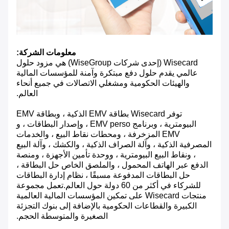
معلومات الشركة:
Wisecard (إحدى شركات WiseGroup) هي مزود حلول
عالمي يقدم حلول دفع مبتكرة وآمنة للمؤسسات المالية
والهيئات الحكومية ومشغلي الاتصالات في جميع أنحاء
العالم.
توفر Wisecard بطاقة EMV الذكية ، وبطاقة EMV
البيومترية ، وبرنامج EMV perso ، وإصدار البطاقات ، و
EMV المزخرفة ، ومحطات نقاط البيع ، والخدمات
المصرفية الذكية ، وآلة الصراف الذكية ، والكشك ، وآلة البيع
، ونقاط البيع البيومترية ، ووحدة تأمين الأجهزة ، ومنصة
الدفع عبر الهاتف المحمول ، والملصق الخاص حل البطاقة ،
حل البطاقات المدفوعة مسبقًا ، نظام إدارة البطاقات
للشركاء في أكثر من 60 دولة حول العالم.تعمل مجموعة
منتجات Wisecard على تمكين المؤسسات المالية العالمية
الكبيرة والقطاعات الحكومية بالإضافة إلى بنوك التجزئة
الصغيرة والمتوسطة الحجم.