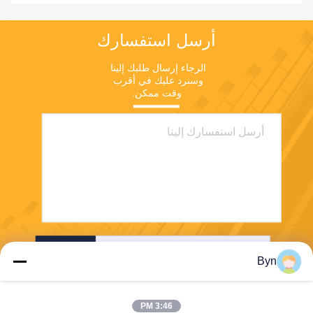
أرسل استفسارك
الرجاء إرسال طلبك إلينا 
وسنرد عليك في أقرب 
وقت ممكن.
إرسال
Byn
3:46 PM