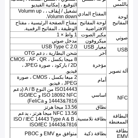
باللمس
التوقيع ، إمكانية الفيديو
تشغيل / إيقاف ، Volumn up ،
المفتاح المادي
Volumn down.
لوحة
المفاتيح
لوحة المفاتيح
مفتاح الصفحة الرئيسية ، مفتاح
الافتراضية
الوظيفة ، المفاتيح الرقمية.
مكبر الصوت
1 واط × 1
صوتي
ميكروفون
مدخل صوتي
USB Type C 2.0
معيار USB
USB
آخر
شحن البطارية ، دعم OTG
8 ميجا بكسل ، CMOS ، AF ، QR
مؤخرة
/ 2D باركود ، صورة JPEG ،
آلة تصوير
فيديو.
2 ميغا بكسل ، CMOS ، صورة
أمام
JPEG ، فيديو.
ISO14443 من النوع A / B (دعم
اساسي
ISO 18092 NFC و ISO/IEC
NFC
14443&7816 و FeliCa)
نطاق
13.56 ميجا هرتز
NFC 13.56 ميجا هرتز ، يدعم
البطاقة
بطاقة تلامسية
ISO / IEC 14443 Type A & B ،
الممغنطة
ISO/IEC 14443&7816
بطاقة
بطاقة ذكية
متوافق مع EMV و PBOC
EMV