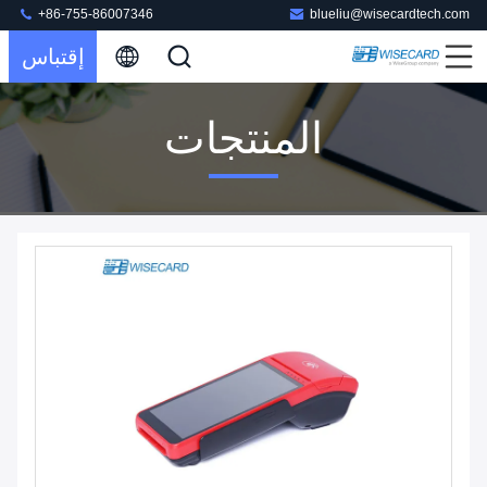
+86-755-86007346
blueliu@wisecardtech.com
إقتباس
المنتجات