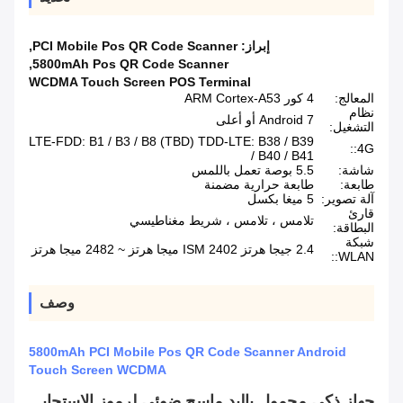
إبراز:
PCI Mobile Pos QR Code Scanner
,
,
5800mAh Pos QR Code Scanner
WCDMA Touch Screen POS Terminal
المعالج:
4 كور ARM Cortex-A53
نظام
Android 7 أو أعلى
التشغيل:
LTE-FDD: B1 / B3 / B8 (TBD) TDD-LTE: B38 / B39
4G::
/ B40 / B41
شاشة:
5.5 بوصة تعمل باللمس
طابعة:
طابعة حرارية مضمنة
آلة تصوير:
5 ميغا بكسل
قارئ
تلامس ، تلامس ، شريط مغناطيسي
البطاقة:
شبكة
2.4 جيجا هرتز ISM 2402 ميجا هرتز ~ 2482 ميجا هرتز
WLAN::
وصف
5800mAh PCI Mobile Pos QR Code Scanner Android
Touch Screen WCDMA
جهاز ذكي محمول باليد ماسح ضوئي لرموز الاستجابة السريعة لشاشة تعمل باللمس يعمل بنظام Android ونظام نقاط البيع الطرفية مع طابعة