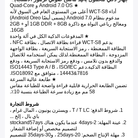
★ Android 7.0 OS و Quad-Core
أداء WCT-S8 أعلى من المستوى العام في السوق لأنه
مدعوم بنظام Android 7.0 (يسمى أيضًا Android Oreo)
ومعالج رباعي النواة مع ذاكرة 1GB DDR + 8GB أو 2GB +
16GB.
★ المدفوعات الذكية الكل في آلة واحدة
يدعم WCT-S8 قراءة بطاقة الاتصال ، بطاقة NFC ،
البطاقة الممغنطة ، رمز الاستجابة السريعة ، بطاقة الواجهة
المزدوجة ، البطاقة الممغنطة.لذلك يمكن استخدامه للاتصال
والدفع بدون تلامس ، ودفع رمز الاستجابة السريعة ، ودفع
البطاقة الذكية.دعم ISO14443 Type A / B ، ISO/IEC
14443&7816 ، متوافق مع ISO18092.
★ طابعة عالية السرعة
تضمن الطابعة الحرارية قابلية قراءة واضحة للطباعة مقاس
58 مم مع زيادة سرعة الطباعة بنسبة 10٪.
شروط التجارة
1. شروط الدفع: T / T LC ، ويسترن يونيون ، المال غرام ،
باي بال ، إلخ ...
2. عينة المهلة: 2-4days عندما يكون هناك stockand57ays
لتصميم مخصص أو إضافة الشعار.
3. مهلة الإنتاج الضخم: 20-25days ، و30-35days للتصميم