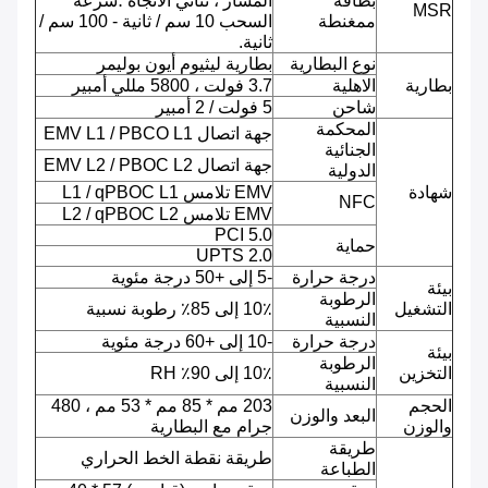
بطاقة
المسار ، ثنائي الاتجاه ؛سرعة
MSR
ممغنطة
السحب 10 سم / ثانية - 100 سم /
ثانية.
نوع البطارية
بطارية ليثيوم أيون بوليمر
بطارية
الاهلية
3.7 فولت ، 5800 مللي أمبير
شاحن
5 فولت / 2 أمبير
المحكمة
جهة اتصال EMV L1 / PBCO L1
الجنائية
جهة اتصال EMV L2 / PBOC L2
الدولية
شهادة
EMV تلامس L1 / qPBOC L1
NFC
EMV تلامس L2 / qPBOC L2
PCI 5.0
حماية
UPTS 2.0
درجة حرارة
-5 إلى +50 درجة مئوية
بيئة
الرطوبة
التشغيل
10٪ إلى 85٪ رطوبة نسبية
النسبية
درجة حرارة
-10 إلى +60 درجة مئوية
بيئة
الرطوبة
التخزين
10٪ إلى 90٪ RH
النسبية
الحجم
203 مم * 85 مم * 53 مم ، 480
البعد والوزن
والوزن
جرام مع البطارية
طريقة
طريقة نقطة الخط الحراري
الطباعة