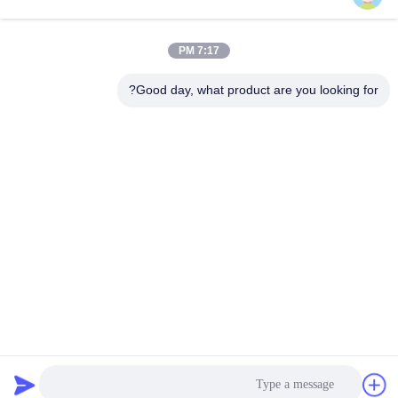
7:17 PM
Good day, what product are you looking for?
Wisecard Technology Co., Ltd.
blueliu@wisecardtech.com
+86-755-86007346
B1303 ، مبنى Chuangyi Tech
nology ، Gaoxin C. 1st Ave ،
Nanshan ، Shenzhen ، Guan
gdong ، 518057 ، الصين
الصين جيدة الجودة حلول البطاقة الذكية المورد. حقوق الطبع والنشر © 2026
Wisecard Technology Co., Ltd. . كل شيء حقوق محجوزة