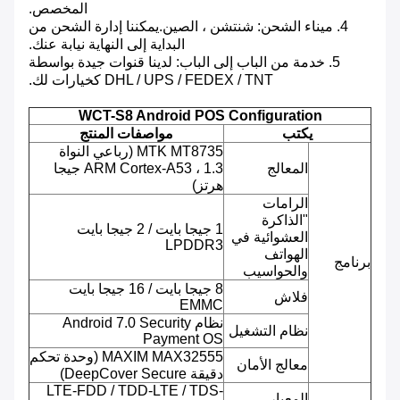
المخصص.
4. ميناء الشحن: شنتشن ، الصين.يمكننا إدارة الشحن من
البداية إلى النهاية نيابة عنك.
5. خدمة من الباب إلى الباب: لدينا قنوات جيدة بواسطة
DHL / UPS / FEDEX / TNT كخيارات لك.
WCT-S8 Android POS Configuration
يكتب
مواصفات المنتج
MTK MT8735 (رباعي النواة
المعالج
ARM Cortex-A53 ، 1.3 جيجا
هرتز)
الرامات
"الذاكرة
1 جيجا بايت / 2 جيجا بايت
العشوائية في
LPDDR3
الهواتف
برنامج
والحواسيب
8 جيجا بايت / 16 جيجا بايت
فلاش
EMMC
نظام Android 7.0 Security
نظام التشغيل
Payment OS
MAXIM MAX32555 (وحدة تحكم
معالج الأمان
دقيقة DeepCover Secure)
LTE-FDD / TDD-LTE / TDS-
المعيار