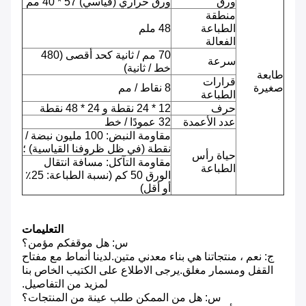
ورق
ورق حراري (قياسي) 57 * 40 مم
منطقة
الطباعة
48 ملم
الفعالة
70 مم / ثانية كحد أقصى (480
سرعة
خط / ثانية)
طابعة
قرارات
صغيرة
8 نقاط / مم
الطباعة
حرف
12 * 24 نقطة و 24 * 48 نقطة
عدد الأعمدة
32 عمودًا / خط
مقاومة النبض: 100 مليون نبضة /
نقطة (في ظل ظروفنا القياسية) ؛
حياة رأس
مقاومة التآكل: مسافة انتقال
الطباعة
الورق 50 كم (نسبة الطباعة: 25٪
أو أقل)
التعليمات
س: هل موقفكم مؤمن؟
ج: نعم ، منتجاتنا هي بناء معدني متين.لدينا أنماط مع مفتاح
القفل ومسمار مغلق.يرجى الاطلاع على الكتيب الخاص بنا
لمزيد من التفاصيل.
س: هل من الممكن طلب عينة من المنتجات؟