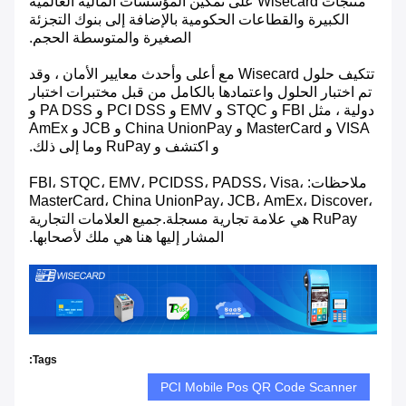
منتجات Wisecard على تمكين المؤسسات المالية العالمية
الكبيرة والقطاعات الحكومية بالإضافة إلى بنوك التجزئة
الصغيرة والمتوسطة الحجم.
تتكيف حلول Wisecard مع أعلى وأحدث معايير الأمان ، وقد
تم اختبار الحلول واعتمادها بالكامل من قبل مختبرات اختبار
دولية ، مثل FBI و STQC و EMV و PCI DSS و PA DSS و
VISA و MasterCard و China UnionPay و JCB و AmEx
و اكتشف و RuPay وما إلى ذلك.
ملاحظات: FBI، STQC، EMV، PCIDSS، PADSS، Visa،
MasterCard، China UnionPay، JCB، AmEx، Discover،
RuPay هي علامة تجارية مسجلة.جميع العلامات التجارية
المشار إليها هنا هي ملك لأصحابها.
Tags:
PCI Mobile Pos QR Code Scanner