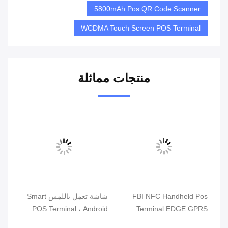
5800mAh Pos QR Code Scanner
WCDMA Touch Screen POS Terminal
منتجات مماثلة
ذكي
FBI NFC Handheld Pos
شاشة تعمل باللمس Smart
الت
Terminal EDGE GPRS
POS Terminal ، Android
محط
5800mAh أنظمة نقاط البيع
POS مع قارئ بصمات الأصابع
مزد