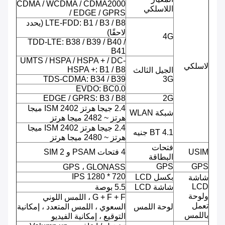
CDMA / WCDMA / CDMA2000
اللاسلكي
/ EDGE / GPRS
LTE-FDD: B1 / B3 / B8 (يحدد
لاحقًا)
4G
TDD-LTE: B38 / B39 / B40 /
B41
UMTS / HSPA / HSPA + / DC-
لاسلكي
HSPA +: B1 / B8
الجيل الثالث
TDS-CDMA: B34 / B39
3G
EVDO: BC0.0
EDGE / GPRS: B3 / B8
2G
2.4 جيجا هرتز ISM 2402 ميجا
شبكة WLAN
هرتز ~ 2482 ميجا هرتز
2.4 جيجا هرتز ISM 2402 ميجا
BT 4.1 جنيه
هرتز ~ 2480 ميجا هرتز
فتحات
USIM
4 فتحات PSAM و 2 SIM
البطاقة
GPS
GPS
GPS ، GLONASS
720 * 1280 IPS
بكسل LCD
شاشة
LCD
شاشة LCD
5.5 بوصة
ولوحة
G + F + F ، اللمس اللوني
تعمل
لوحة اللمس
السعوي ، اللمس المتعدد ، إمكانية
باللمس
التوقيع ، إمكانية الفيديو