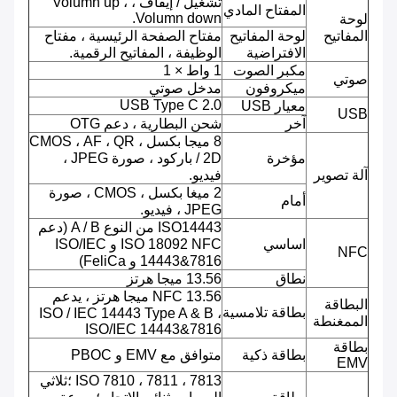
تشغيل / إيقاف ، Volumn up ،
المفتاح المادي
Volumn down.
لوحة
المفاتيح
لوحة المفاتيح
مفتاح الصفحة الرئيسية ، مفتاح
الافتراضية
الوظيفة ، المفاتيح الرقمية.
مكبر الصوت
1 واط × 1
صوتي
ميكروفون
مدخل صوتي
USB Type C 2.0
معيار USB
USB
آخر
شحن البطارية ، دعم OTG
8 ميجا بكسل ، CMOS ، AF ، QR
مؤخرة
/ 2D باركود ، صورة JPEG ،
آلة تصوير
فيديو.
2 ميغا بكسل ، CMOS ، صورة
أمام
JPEG ، فيديو.
ISO14443 من النوع A / B (دعم
اساسي
ISO 18092 NFC و ISO/IEC
NFC
14443&7816 و FeliCa)
نطاق
13.56 ميجا هرتز
NFC 13.56 ميجا هرتز ، يدعم
البطاقة
بطاقة تلامسية
ISO / IEC 14443 Type A & B ،
الممغنطة
ISO/IEC 14443&7816
بطاقة
بطاقة ذكية
متوافق مع EMV و PBOC
EMV
ISO 7810 ، 7811 ، 7813 ؛ثلاثي