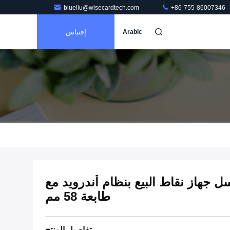
blueliu@wisecardtech.com
+86-755-86007346
إقتباس
Arabic
M ميجا بكسل جهاز نقاط البيع بنظام أندرويد مع
طابعة 58 مم
تفاصيل المنتج