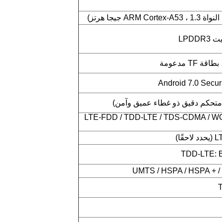
LTE-FDD / TDD-LTE / TDS-CDMA / W
ًا)
TDD-LTE: B
UMTS / HSPA / HSPA + /