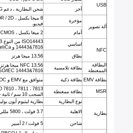
USB
آخر
شحن البطارية ، دعم OTG
مؤخرة
فيديو.
آلة تصوير
أمام
2 ميغا بكسل ، CMOS ، صورة JPEG ، فيديو.
اساسي
14443&7816 و FeliCa)
NFC
نطاق
13.56 ميجا هرتز
البطاقة
بطاقة تلامسية
الممغنطة
SO/IEC 14443&7816
بطاقة EMV
بطاقة ذكية
متوافق مع EMV و PBOC
MSR
بطاقة ممغنطة
السحب 10 سم / ثانية - 100 سم / ثانية.
نوع البطارية
بطارية ليثيوم أيون بولي
الاهلية
3.7 فولت ، 5800 مللي أمبير
بطارية
شاحن
5 فولت / 2 أمبير