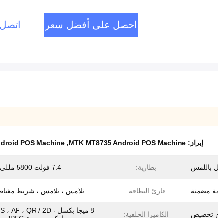
احصل على أفضل سعر
اتصل 
إبراز:
MTK MT8735 Android POS Machine
,
ndroid POS Machine
بطارية:
7.4 فولت 5800 مللي أمبير
ية مضمنة
قارئ البطاقة:
تلامس ، تلامس ، شريط مغنا
8 ميجا بكسل ، AF ، QR / 2D
 تخصيص
الكاميرا الخلفية: