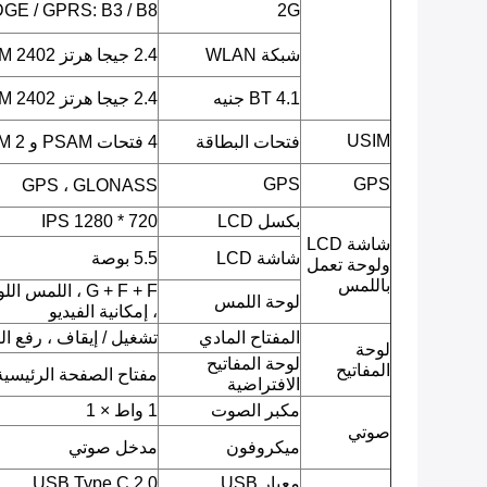
GE / GPRS: B3 / B8
2G
شبكة WLAN
2.4 جيجا هرتز ISM 2402 ميجا هرتز ~ 2482 ميجا هرتز
BT 4.1 جنيه
2.4 جيجا هرتز ISM 2402 ميجا هرتز ~ 2480 ميجا هرتز
USIM
فتحات البطاقة
4 فتحات PSAM و 2 SIM
GPS
GPS
GPS ، GLONASS
بكسل LCD
720 * 1280 IPS
شاشة LCD
شاشة LCD
5.5 بوصة
ولوحة تعمل
باللمس
G + F + F ، ال
لوحة اللمس
، إمكانية الفيديو
المفتاح المادي
تشغيل / إيقاف ، رفع 
لوحة
لوحة المفاتيح
المفاتيح
مفتاح الصفحة الرئيسية 
الافتراضية
مكبر الصوت
1 واط × 1
صوتي
ميكروفون
مدخل صوتي
معيار USB
USB Type C 2.0