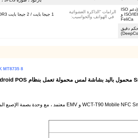
باركود ، صورة JPEG ، فيديو.
ISO14443 من النوع A / B (دعم ISO
الرامات "الذاكرة العشوائية
18092 NFC و ISO/IEC 14443&7816 و
1 جيجا بايت / 2 جيجا بايت LPDDR3
في الهواتف والحواسيب:
FeliCa
MAXIM  (متحكم دقيق
DeepCov
MTK MT8735 8 ميجا بكسل جهاز نقاط البيع بنظام أندروي
 الأبعاد
 الإصبع المعتمدة من FBI وماسح الباركود ورمز الاستجابة السريعة.