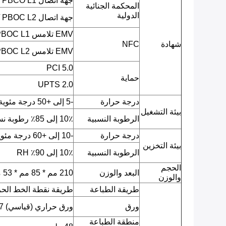
جهة اتصال EMV L1 / PBCO L1
المحكمة الجنائية
الدولية
جهة اتصال EMV L2 / PBOC L2
EMV تلامس L1 / qPBOC L1
شهادة
NFC
EMV تلامس L2 / qPBOC L2
PCI 5.0
حماية
UPTS 2.0
درجة حرارة
-5 إلى +50 درجة مئوية
بيئة التشغيل
الرطوبة النسبية
10٪ إلى 85٪ رطوبة نسبية
درجة حرارة
-10 إلى +60 درجة مئوية
بيئة التخزين
الرطوبة النسبية
10٪ إلى 90٪ RH
الحجم
البعد والوزن
210 مم * 85 مم * 53 مم ، 480 جرام مع البطارية
والوزن
طريقة الطباعة
طريقة نقطة الخط الح
ورق
ورق حراري (قياسي) 57 * 40 مم
منطقة الطباعة