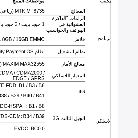
يكتب
مواصفات المنتج
المعالج
MTK MT8735 (رباعي النواة ARM Cortex-A53 ، 1.3 جيجا هرتز)
الرامات "الذاكرة
العشوائية في
1 جيجا بايت / 2 جيجا بايت LPDDR3
الهواتف والحواسيب
برنامج
فلاش
8GB / 16GB EMMC ، بطاقة TF مدعومة
نظام التشغيل
نظام Android 7.0 Security Payment OS
معالج الأمان
MAXIM MAX32555 (متحكم دقيق ذو غطاء عميق وآمن)
CDMA / CDMA2000 /
المعيار اللاسلكي
EDGE / GPRS
LTE-FDD: B1 / B3 / B8 (يحدد لاحق
4G
38 / B39 / B40 / B41
 DC-HSPA +: B1 / B8
TDS-CDM: B34 / B39
الجيل الثالث 3G
لاسلكي
EVDO: BC0.0