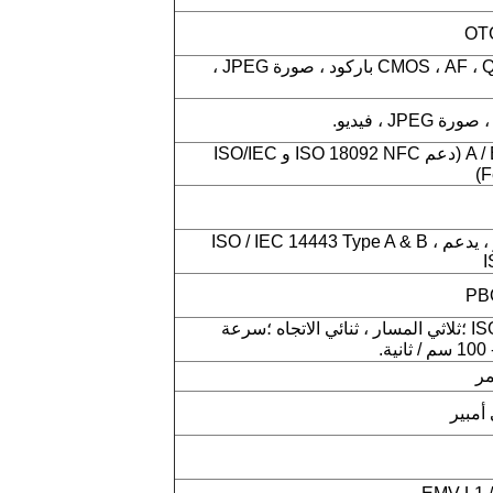
8 ميجا بكسل ، CMOS ، AF ، QR / 2D باركود ، صورة JPEG ،
ISO14443 من النوع A / B (دعم ISO 18092 NFC و ISO/IEC
NFC 13.56 ميجا هرتز ، يدعم ISO / IEC 14443 Type A & B ،
I
ISO 7810 ، 7811 ، 7813 ؛ثلاثي المسار ، ثنائي الاتجاه ؛سرعة
مر