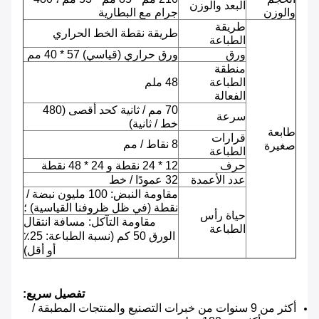
البعد والوزن
والوزن
جرام مع البطارية
طريقة
طريقة نقطة الخط الحراري
الطباعة
ورق
ورق حراري (قياسي) 57 * 40 مم
منطقة
الطباعة
48 ملم
الفعالة
70 مم / ثانية كحد أقصى (480
سرعة
خط / ثانية)
طابعة
قرارات
8 نقاط / مم
صغيرة
الطباعة
حرف
12 * 24 نقطة و 24 * 48 نقطة
عدد الأعمدة
32 عمودًا / خط
مقاومة النبض: 100 مليون نبضة /
نقطة (في ظل ظروفنا القياسية) ؛
حياة رأس
مقاومة التآكل: مسافة انتقال
الطباعة
الورق 50 كم (نسبة الطباعة: 25٪
أو أقل)
تفصيل سريع:
أكثر من 9 سنوات من خبرات التصنيع والمنتجات المطبقة /