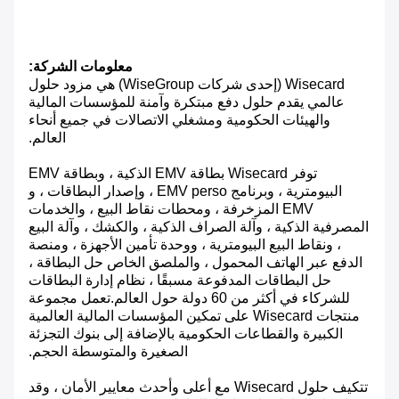
معلومات الشركة:
Wisecard (إحدى شركات WiseGroup) هي مزود حلول
عالمي يقدم حلول دفع مبتكرة وآمنة للمؤسسات المالية
والهيئات الحكومية ومشغلي الاتصالات في جميع أنحاء
العالم.
توفر Wisecard بطاقة EMV الذكية ، وبطاقة EMV
البيومترية ، وبرنامج EMV perso ، وإصدار البطاقات ، و
EMV المزخرفة ، ومحطات نقاط البيع ، والخدمات
المصرفية الذكية ، وآلة الصراف الذكية ، والكشك ، وآلة البيع
، ونقاط البيع البيومترية ، ووحدة تأمين الأجهزة ، ومنصة
الدفع عبر الهاتف المحمول ، والملصق الخاص حل البطاقة ،
حل البطاقات المدفوعة مسبقًا ، نظام إدارة البطاقات
للشركاء في أكثر من 60 دولة حول العالم.تعمل مجموعة
منتجات Wisecard على تمكين المؤسسات المالية العالمية
الكبيرة والقطاعات الحكومية بالإضافة إلى بنوك التجزئة
الصغيرة والمتوسطة الحجم.
تتكيف حلول Wisecard مع أعلى وأحدث معايير الأمان ، وقد