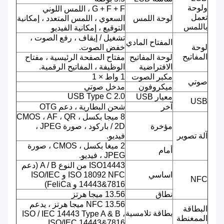
ولوحة
G + F + F ، اللمس اللوني
تعمل
لوحة اللمس
السعوي ، اللمس المتعدد ، إمكانية
باللمس
التوقيع ، إمكانية الفيديو
تشغيل / إيقاف ، رفع الصوت ،
المفتاح المادي
لوحة
خفض الصوت.
المفاتيح
لوحة المفاتيح
مفتاح الصفحة الرئيسية ، مفتاح
الافتراضية
الوظيفة ، المفاتيح الرقمية.
مكبر الصوت
1 واط × 1
صوتي
ميكروفون
مدخل صوتي
USB Type C 2.0
معيار USB
USB
آخر
شحن البطارية ، دعم OTG
8 ميجا بكسل ، CMOS ، AF ، QR
مؤخرة
/ 2D باركود ، صورة JPEG ،
آلة تصوير
فيديو.
2 ميغا بكسل ، CMOS ، صورة
أمام
JPEG ، فيديو.
ISO14443 من النوع A / B (دعم
اساسي
ISO 18092 NFC و ISO/IEC
NFC
14443&7816 و FeliCa)
نطاق
13.56 ميجا هرتز
NFC 13.56 ميجا هرتز ، يدعم
البطاقة
بطاقة تلامسية
ISO / IEC 14443 Type A & B ،
الممغنطة
ISO/IEC 14443&7816