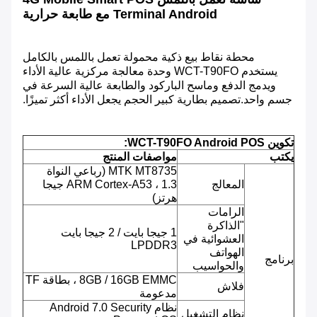
Terminal Android مع طابعة حرارية
محطة نقاط بيع ذكية محمولة تعمل باللمس بالكامل
يستخدم WCT-T90FO وحدة معالجة مركزية عالية الأداء
ويدمج الدفع وماسح الباركود والطابعة عالية السرعة في
جسم واحد.تصميم بطارية كبير الحجم يجعل الأداء أكثر تميزًا.
تكوين WCT-T90FO Android POS:
يكتب
مواصفات المنتج
MTK MT8735 (رباعي النواة
المعالج
ARM Cortex-A53 ، 1.3 جيجا
هرتز)
الرامات
"الذاكرة
1 جيجا بايت / 2 جيجا بايت
العشوائية في
LPDDR3
الهواتف
برنامج
والحواسيب
8GB / 16GB EMMC ، بطاقة TF
فلاش
مدعومة
نظام Android 7.0 Security
نظام التشغيل