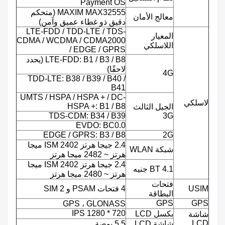
Payment OS
MAXIM MAX32555 (متحكم
معالج الأمان
دقيق ذو غطاء عميق وآمن)
LTE-FDD / TDD-LTE / TDS-
المعيار
CDMA / WCDMA / CDMA2000
اللاسلكي
/ EDGE / GPRS
LTE-FDD: B1 / B3 / B8 (يحدد
لاحقًا)
4G
TDD-LTE: B38 / B39 / B40 /
B41
UMTS / HSPA / HSPA + / DC-
لاسلكي
HSPA +: B1 / B8
الجيل الثالث
TDS-CDM: B34 / B39
3G
EVDO: BC0.0
EDGE / GPRS: B3 / B8
2G
2.4 جيجا هرتز ISM 2402 ميجا
شبكة WLAN
هرتز ~ 2482 ميجا هرتز
2.4 جيجا هرتز ISM 2402 ميجا
BT 4.1 جنيه
هرتز ~ 2480 ميجا هرتز
فتحات
USIM
4 فتحات PSAM و 2 SIM
البطاقة
GPS
GPS
GPS ، GLONASS
720 * 1280 IPS
بكسل LCD
شاشة
LCD
شاشة LCD
5.5 بوصة