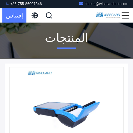
+86-755-86007346
blueliu@wisecardtech.com
إقتباس
المنتجات