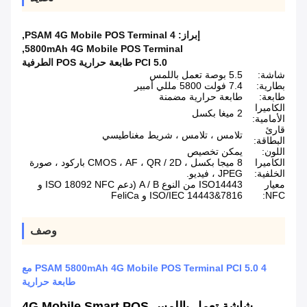
إبراز:
4 PSAM 4G Mobile POS Terminal
,
,
5800mAh 4G Mobile POS Terminal
PCI 5.0 طابعة حرارية POS الطرفية
شاشة:
5.5 بوصة تعمل باللمس
بطارية:
7.4 فولت 5800 مللي أمبير
طابعة:
طابعة حرارية مضمنة
الكاميرا
2 ميغا بكسل
الأمامية:
قارئ
تلامس ، تلامس ، شريط مغناطيسي
البطاقة:
اللون:
يمكن تخصيص
الكاميرا
8 ميجا بكسل ، CMOS ، AF ، QR / 2D باركود ، صورة
الخلفية:
JPEG ، فيديو.
معيار
ISO14443 من النوع A / B (دعم ISO 18092 NFC و
NFC:
ISO/IEC 14443&7816 و FeliCa
وصف
4 PSAM 5800mAh 4G Mobile POS Terminal PCI 5.0 مع
طابعة حرارية
شاشة تعمل باللمس 4G Mobile Smart POS