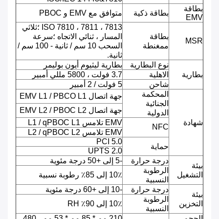
بطاقة
بطاقة ذكية
متوافق مع EMV و PBOC
EMV
ISO 7810 ، 7811 ، 7813 ؛ثلاثي
بطاقة
المسار ، ثنائي الاتجاه ؛سرعة
MSR
ممغنطة
السحب 10 سم / ثانية - 100 سم /
ثانية.
نوع البطارية
بطارية ليثيوم أيون بوليمر
بطارية
الاهلية
3.7 فولت ، 5800 مللي أمبير
شاحن
5 فولت / 2 أمبير
المحكمة
جهة اتصال EMV L1 / PBCO L1
الجنائية
جهة اتصال EMV L2 / PBOC L2
الدولية
شهادة
EMV تلامس L1 / qPBOC L1
NFC
EMV تلامس L2 / qPBOC L2
PCI 5.0
حماية
UPTS 2.0
درجة حرارة
-5 إلى +50 درجة مئوية
بيئة
الرطوبة
التشغيل
10٪ إلى 85٪ رطوبة نسبية
النسبية
درجة حرارة
-10 إلى +60 درجة مئوية
بيئة
الرطوبة
التخزين
10٪ إلى 90٪ RH
النسبية
الحجم
210 مم * 85 مم * 53 مم ، 480