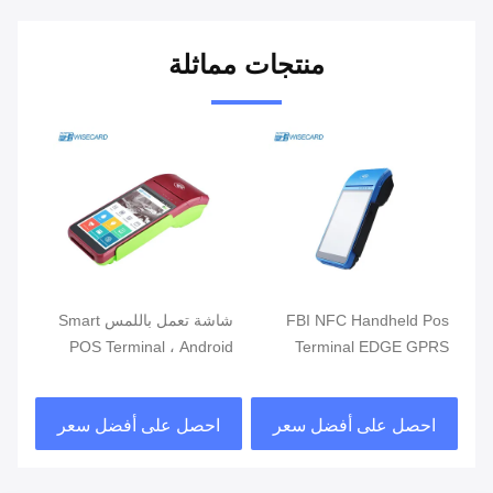
منتجات مماثلة
ذكي
FBI NFC Handheld Pos
شاشة تعمل باللمس Smart
الت
Terminal EDGE GPRS
POS Terminal ، Android
محط
5800mAh أنظمة نقاط البيع
POS مع قارئ بصمات الأصابع
مزد
المحمولة
احصل على أفضل سعر
احصل على أفضل سعر
ا