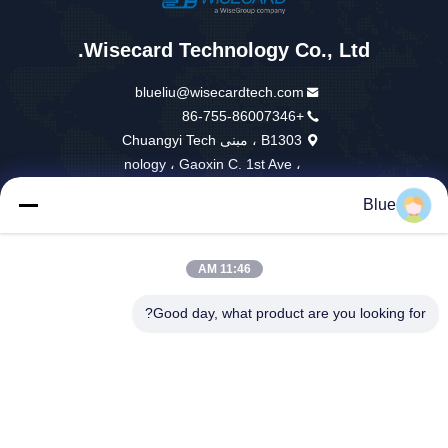
Wisecard Technology Co., Ltd.
blueliu@wisecardtech.com
+86-755-86007346
B1303 ، مبنى Chuangyi Tech
nology ، Gaoxin C. 1st Ave ،
Nanshan ، Shenzhen ، Guan
Blue
gdong ، 518057 ، الصين
11:46 AM
الصين جيدة الجودة حلول البطاقة الذكية المورد. حقوق الطبع والنشر © 2026
Good day, what product are you looking for?
Wisecard Technology Co., Ltd. . كل شيء حقوق محجوزة