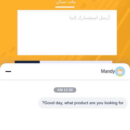
وقت ممكن.
إرسال
Mandy
12:30 AM
Good day, what product are you looking for?
Wisecard Technology Co., Ltd.
blueliu@wisecardtech.com