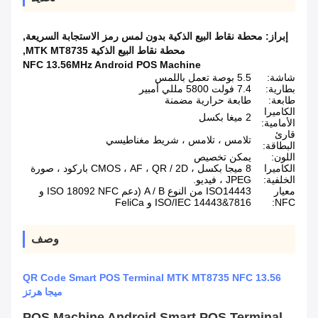
إبراز:
محطة نقاط البيع الذكية بدون لمس رمز الاستجابة السريعة
,
محطة نقاط البيع الذكية MTK MT8735
,
NFC 13.56MHz Android POS Machine
شاشة:
5.5 بوصة تعمل باللمس
بطارية:
7.4 فولت 5800 مللي أمبير
طابعة:
طابعة حرارية مضمنة
الكاميرا
2 ميغا بكسل
الأمامية:
قارئ
تلامس ، تلامس ، شريط مغناطيسي
البطاقة:
اللون:
يمكن تخصيص
الكاميرا
8 ميجا بكسل ، CMOS ، AF ، QR / 2D باركود ، صورة
الخلفية:
JPEG ، فيديو.
معيار
ISO14443 من النوع A / B (دعم ISO 18092 NFC و
NFC:
ISO/IEC 14443&7816 و FeliCa
وصف
QR Code Smart POS Terminal MTK MT8735 NFC 13.56
ميجا هرتز
POS Machine Android Smart POS Terminal