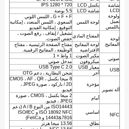
720 * 1280 IPS
بكسل LCD
شاشة
LCD
شاشة LCD
5.5 بوصة
ولوحة
G + F + F ، اللمس اللوني
تعمل
لوحة اللمس
السعوي ، اللمس المتعدد ، إمكانية
باللمس
التوقيع ، إمكانية الفيديو
تشغيل / إيقاف ، رفع الصوت ،
المفتاح المادي
لوحة
خفض الصوت.
المفاتيح
لوحة المفاتيح
مفتاح الصفحة الرئيسية ، مفتاح
الافتراضية
الوظيفة ، المفاتيح الرقمية.
مكبر الصوت
1 واط × 1
صوتي
ميكروفون
مدخل صوتي
USB Type C 2.0
معيار USB
USB
آخر
شحن البطارية ، دعم OTG
8 ميجا بكسل ، CMOS ، AF ، QR
مؤخرة
/ 2D باركود ، صورة JPEG ،
آلة تصوير
فيديو.
2 ميغا بكسل ، CMOS ، صورة
أمام
JPEG ، فيديو.
ISO14443 من النوع A / B (دعم
اساسي
ISO 18092 NFC و ISO/IEC
NFC
14443&7816 و FeliCa)
نطاق
13.56 ميجا هرتز