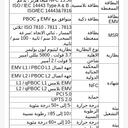
NFC 13.56 ميجا هرتز ، يدعم
البطاقة
بطاقة تلامسية
ISO / IEC 14443 Type A & B ،
الممغنطة
ISO/IEC 14443&7816
بطاقة
بطاقة ذكية
متوافق مع EMV و PBOC
EMV
ISO 7810 ، 7811 ، 7813 ؛ثلاثي
بطاقة
المسار ، ثنائي الاتجاه ؛سرعة
MSR
ممغنطة
السحب 10 سم / ثانية - 100 سم /
ثانية.
نوع البطارية
بطارية ليثيوم أيون بوليمر
بطارية
الاهلية
3.7 فولت ، 5800 مللي أمبير
شاحن
5 فولت / 2 أمبير
المحكمة
جهة اتصال EMV L1 / PBCO L1
الجنائية
جهة اتصال EMV L2 / PBOC L2
الدولية
شهادة
EMV تلامس L1 / qPBOC L1
NFC
EMV تلامس L2 / qPBOC L2
PCI 5.0
حماية
UPTS 2.0
درجة حرارة
-5 إلى +50 درجة مئوية
بيئة
الرطوبة
التشغيل
10٪ إلى 85٪ رطوبة نسبية
النسبية
درجة حرارة
-10 إلى +60 درجة مئوية
بيئة
الرطوبة