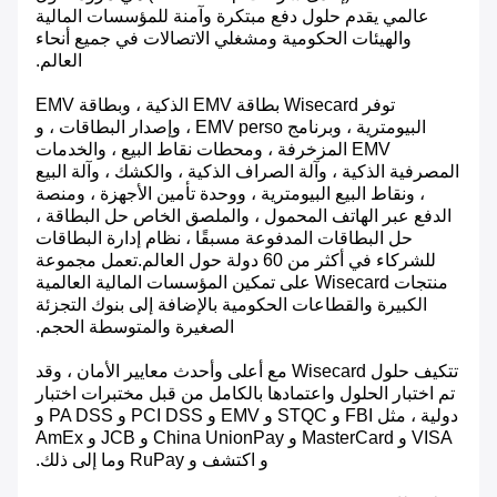
عالمي يقدم حلول دفع مبتكرة وآمنة للمؤسسات المالية
والهيئات الحكومية ومشغلي الاتصالات في جميع أنحاء
العالم.
توفر Wisecard بطاقة EMV الذكية ، وبطاقة EMV
البيومترية ، وبرنامج EMV perso ، وإصدار البطاقات ، و
EMV المزخرفة ، ومحطات نقاط البيع ، والخدمات
المصرفية الذكية ، وآلة الصراف الذكية ، والكشك ، وآلة البيع
، ونقاط البيع البيومترية ، ووحدة تأمين الأجهزة ، ومنصة
الدفع عبر الهاتف المحمول ، والملصق الخاص حل البطاقة ،
حل البطاقات المدفوعة مسبقًا ، نظام إدارة البطاقات
للشركاء في أكثر من 60 دولة حول العالم.تعمل مجموعة
منتجات Wisecard على تمكين المؤسسات المالية العالمية
الكبيرة والقطاعات الحكومية بالإضافة إلى بنوك التجزئة
الصغيرة والمتوسطة الحجم.
تتكيف حلول Wisecard مع أعلى وأحدث معايير الأمان ، وقد
تم اختبار الحلول واعتمادها بالكامل من قبل مختبرات اختبار
دولية ، مثل FBI و STQC و EMV و PCI DSS و PA DSS و
VISA و MasterCard و China UnionPay و JCB و AmEx
و اكتشف و RuPay وما إلى ذلك.