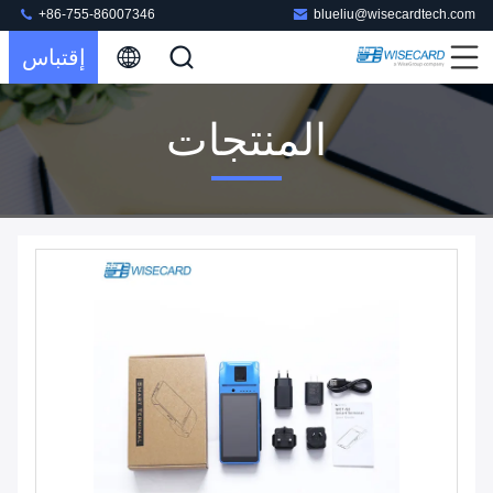
+86-755-86007346
blueliu@wisecardtech.com
إقتباس
المنتجات