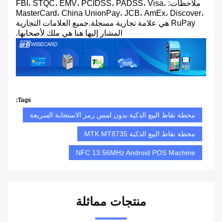
ملاحظات: FBI، STQC، EMV، PCIDSS، PADSS، Visa،
MasterCard، China UnionPay، JCB، AmEx، Discover،
RuPay هي علامة تجارية مسجلة.جميع العلامات التجارية
المشار إليها هنا هي ملك لأصحابها.
Tags:
محطة نقاط البيع الذكية بدون لمس رمز الاستجابة السريعة
محطة نقاط البيع الذكية MTK MT8735
NFC 13.56MHz Android POS Machine
منتجات مماثلة