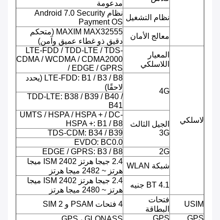
مدعومة
نظام Android 7.0 Security
نظام التشغيل
Payment OS
MAXIM MAX32555 (متحكم
معالج الأمان
دقيق ذو غطاء عميق وآمن)
LTE-FDD / TDD-LTE / TDS-
المعيار
CDMA / WCDMA / CDMA2000
اللاسلكي
/ EDGE / GPRS
LTE-FDD: B1 / B3 / B8 (يحدد
لاحقًا)
4G
TDD-LTE: B38 / B39 / B40 /
B41
UMTS / HSPA / HSPA + / DC-
لاسلكي
HSPA +: B1 / B8
الجيل الثالث
TDS-CDM: B34 / B39
3G
EVDO: BC0.0
EDGE / GPRS: B3 / B8
2G
2.4 جيجا هرتز ISM 2402 ميجا
شبكة WLAN
هرتز ~ 2482 ميجا هرتز
2.4 جيجا هرتز ISM 2402 ميجا
BT 4.1 جنيه
هرتز ~ 2480 ميجا هرتز
فتحات
USIM
4 فتحات PSAM و 2 SIM
البطاقة
GPS
GPS
GPS ، GLONASS