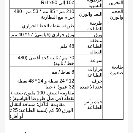
التخزين
10٪ إلى 90٪ RH
النسبية
الحجم
210 مم * 85 مم * 53 مم ، 480
البعد والوزن
والوزن
جرام مع البطارية
طريقة
طريقة نقطة الخط الحراري
الطباعة
ورق
ورق حراري (قياسي) 57 * 40 مم
منطقة
الطباعة
48 ملم
الفعالة
70 مم / ثانية كحد أقصى (480
سرعة
خط / ثانية)
طابعة
قرارات
8 نقاط / مم
صغيرة
الطباعة
حرف
12 * 24 نقطة و 24 * 48 نقطة
عدد الأعمدة
32 عمودًا / خط
مقاومة النبض: 100 مليون نبضة /
نقطة (في ظل ظروفنا القياسية) ؛
حياة رأس
مقاومة التآكل: مسافة انتقال
الطباعة
الورق 50 كم (نسبة الطباعة: 25٪
أو أقل)