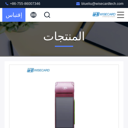
+86-755-86007346
blueliu@wisecardtech.com
إقتباس
المنتجات