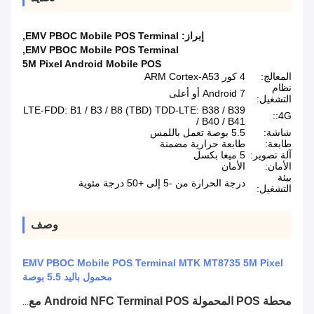
إبراز:
EMV PBOC Mobile POS Terminal
,
,
EMV PBOC Mobile POS Terminal
5M Pixel Android Mobile POS
المعالج:
4 كور ARM Cortex-A53
نظام
Android 7 أو أعلى
التشغيل:
LTE-FDD: B1 / B3 / B8 (TBD) TDD-LTE: B38 / B39
4G::
/ B40 / B41
شاشة:
5.5 بوصة تعمل باللمس
طابعة:
طابعة حرارية مضمنة
آلة تصوير:
5 ميغا بكسل
الأمان:
الأمان
بيئة
درجة الحرارة من -5 إلى +50 درجة مئوية
التشغيل:
وصف
EMV PBOC Mobile POS Terminal MTK MT8735 5M Pixel
محمول باليد 5.5 بوصة
محطة POS المحمولة Android NFC Terminal POS مع قارئ بصمات الأصابع