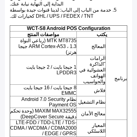
البداية إلى النهاية نيابة عنك.
5. خدمة من الباب إلى الباب: لدينا قنوات جيدة بواسطة
DHL / UPS / FEDEX / TNT كخيارات لك.
WCT-S8 Android POS Configuration
يكتب
مواصفات المنتج
MTK MT8735 (رباعي النواة
المعالج
ARM Cortex-A53 ، 1.3 جيجا
هرتز)
الرامات
"الذاكرة
1 جيجا بايت / 2 جيجا بايت
العشوائية في
LPDDR3
الهواتف
برنامج
والحواسيب
8 جيجا بايت / 16 جيجا بايت
فلاش
EMMC
نظام Android 7.0 Security
نظام التشغيل
Payment OS
MAXIM MAX32555 (وحدة تحكم
معالج الأمان
دقيقة DeepCover Secure)
LTE-FDD / TDD-LTE / TDS-
المعيار
CDMA / WCDMA / CDMA2000
اللاسلكي
/ EDGE / GPRS