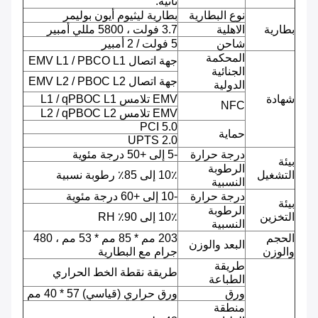
ثانية.
نوع البطارية
بطارية ليثيوم أيون بوليمر
بطارية
الاهلية
3.7 فولت ، 5800 مللي أمبير
شاحن
5 فولت / 2 أمبير
المحكمة
جهة اتصال EMV L1 / PBCO L1
الجنائية
جهة اتصال EMV L2 / PBOC L2
الدولية
شهادة
EMV تلامس L1 / qPBOC L1
NFC
EMV تلامس L2 / qPBOC L2
PCI 5.0
حماية
UPTS 2.0
درجة حرارة
-5 إلى +50 درجة مئوية
بيئة
الرطوبة
التشغيل
10٪ إلى 85٪ رطوبة نسبية
النسبية
درجة حرارة
-10 إلى +60 درجة مئوية
بيئة
الرطوبة
التخزين
10٪ إلى 90٪ RH
النسبية
الحجم
203 مم * 85 مم * 53 مم ، 480
البعد والوزن
والوزن
جرام مع البطارية
طريقة
طريقة نقطة الخط الحراري
الطباعة
ورق
ورق حراري (قياسي) 57 * 40 مم
منطقة