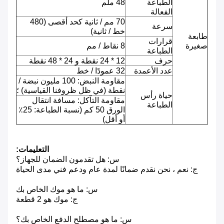
الطباعة
48 ملم
الفعالة
70 مم / ثانية كحد أقصى (480
سرعة
خط / ثانية)
طابعة
قرارات
صغيرة
8 نقاط / مم
الطباعة
حرف
12 * 24 نقطة و 24 * 48 نقطة
عدد الأعمدة
32 عمودًا / خط
مقاومة النبض: 100 مليون نبضة /
نقطة (في ظل ظروفنا القياسية) ؛
حياة رأس
مقاومة التآكل: مسافة انتقال
الطباعة
الورق 50 كم (نسبة الطباعة: 25٪
أو أقل)
التعليمات:
س: هل تقدمون الضمان للجهاز؟
ج: نعم ، نحن نقدم ضمانًا لمدة عام ودعم فني مدى الحياة
س: ما هو موك الخاص بك
ج: موك هو 2 قطعة
س: ما هو مصطلح الدفع الخاص بك؟