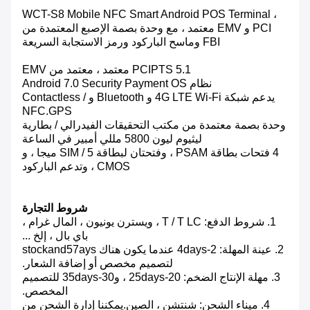
WCT-S8 Mobile NFC Smart Android POS Terminal ،
PCI و EMV معتمد ، مع وحدة بصمة الإصبع المعتمدة من
FBI وماسح الباركود ورمز الاستجابة السريعة
PCIPTS 5.1 معتمد ، معتمد من EMV
نظام Android 7.0 Security Payment OS
يدعم شبكة 4G LTE Wi-Fi و Bluetooth و Contactless /
NFC.GPS
وحدة بصمة معتمدة من مكتب التحقيقات الفيدرالي / بطارية
ليثيوم ليون 5800 مللي أمبير في الساعة
4 فتحات بطاقة PSAM ، وفتحتان لبطاقة SIM / 5 ميجا ، و
CMOS ، وتدعم الباركود
شروط التجارة
1. شروط الدفع: T / T LC ، ويسترن يونيون ، المال غرام ،
باي بال ، إلخ ...
2. عينة المهلة: 2-4days عندما يكون هناك stockand57ays
لتصميم مخصص أو إضافة الشعار.
3. مهلة الإنتاج الضخم: 20-25days ، و30-35days للتصميم
المخصص.
4. ميناء الشحن: شنتشن ، الصين.يمكننا إدارة الشحن من