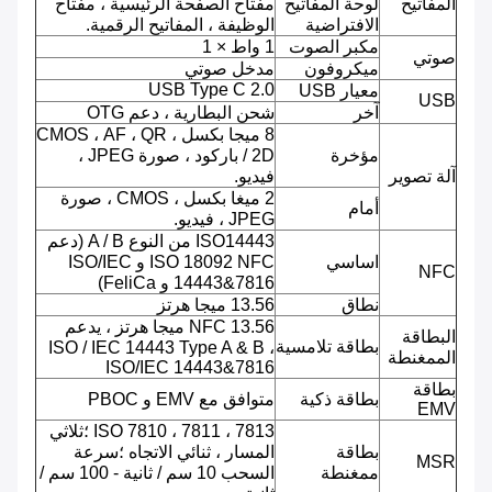
المفاتيح
لوحة المفاتيح
مفتاح الصفحة الرئيسية ، مفتاح
الافتراضية
الوظيفة ، المفاتيح الرقمية.
مكبر الصوت
1 واط × 1
صوتي
ميكروفون
مدخل صوتي
USB Type C 2.0
معيار USB
USB
آخر
شحن البطارية ، دعم OTG
8 ميجا بكسل ، CMOS ، AF ، QR
مؤخرة
/ 2D باركود ، صورة JPEG ،
آلة تصوير
فيديو.
2 ميغا بكسل ، CMOS ، صورة
أمام
JPEG ، فيديو.
ISO14443 من النوع A / B (دعم
اساسي
ISO 18092 NFC و ISO/IEC
NFC
14443&7816 و FeliCa)
نطاق
13.56 ميجا هرتز
NFC 13.56 ميجا هرتز ، يدعم
البطاقة
بطاقة تلامسية
ISO / IEC 14443 Type A & B ،
الممغنطة
ISO/IEC 14443&7816
بطاقة
بطاقة ذكية
متوافق مع EMV و PBOC
EMV
ISO 7810 ، 7811 ، 7813 ؛ثلاثي
بطاقة
المسار ، ثنائي الاتجاه ؛سرعة
MSR
ممغنطة
السحب 10 سم / ثانية - 100 سم /