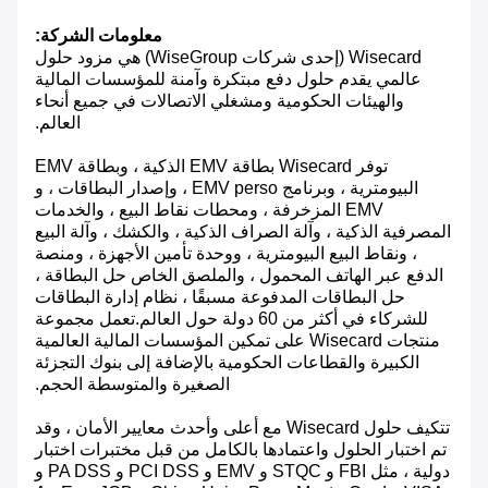
معلومات الشركة:
Wisecard (إحدى شركات WiseGroup) هي مزود حلول
عالمي يقدم حلول دفع مبتكرة وآمنة للمؤسسات المالية
والهيئات الحكومية ومشغلي الاتصالات في جميع أنحاء
العالم.
توفر Wisecard بطاقة EMV الذكية ، وبطاقة EMV
البيومترية ، وبرنامج EMV perso ، وإصدار البطاقات ، و
EMV المزخرفة ، ومحطات نقاط البيع ، والخدمات
المصرفية الذكية ، وآلة الصراف الذكية ، والكشك ، وآلة البيع
، ونقاط البيع البيومترية ، ووحدة تأمين الأجهزة ، ومنصة
الدفع عبر الهاتف المحمول ، والملصق الخاص حل البطاقة ،
حل البطاقات المدفوعة مسبقًا ، نظام إدارة البطاقات
للشركاء في أكثر من 60 دولة حول العالم.تعمل مجموعة
منتجات Wisecard على تمكين المؤسسات المالية العالمية
الكبيرة والقطاعات الحكومية بالإضافة إلى بنوك التجزئة
الصغيرة والمتوسطة الحجم.
تتكيف حلول Wisecard مع أعلى وأحدث معايير الأمان ، وقد
تم اختبار الحلول واعتمادها بالكامل من قبل مختبرات اختبار
دولية ، مثل FBI و STQC و EMV و PCI DSS و PA DSS و