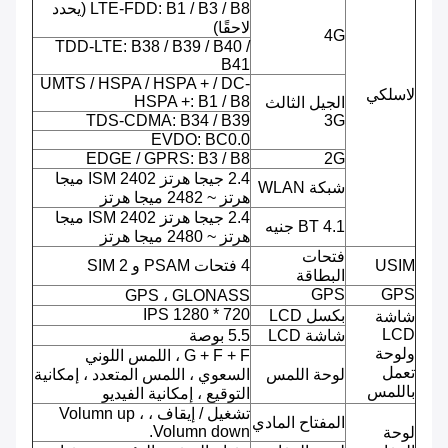
LTE-FDD: B1 / B3 / B8 (يحدد
لاحقًا)
4G
TDD-LTE: B38 / B39 / B40 /
B41
UMTS / HSPA / HSPA + / DC-
لاسلكي
HSPA +: B1 / B8
الجيل الثالث
TDS-CDMA: B34 / B39
3G
EVDO: BC0.0
EDGE / GPRS: B3 / B8
2G
2.4 جيجا هرتز ISM 2402 ميجا
شبكة WLAN
هرتز ~ 2482 ميجا هرتز
2.4 جيجا هرتز ISM 2402 ميجا
BT 4.1 جنيه
هرتز ~ 2480 ميجا هرتز
فتحات
USIM
4 فتحات PSAM و 2 SIM
البطاقة
GPS
GPS
GPS ، GLONASS
720 * 1280 IPS
بكسل LCD
شاشة
LCD
شاشة LCD
5.5 بوصة
ولوحة
G + F + F ، اللمس اللوني
تعمل
لوحة اللمس
السعوي ، اللمس المتعدد ، إمكانية
باللمس
التوقيع ، إمكانية الفيديو
تشغيل / إيقاف ، Volumn up ،
المفتاح المادي
Volumn down.
لوحة