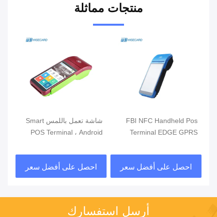
منتجات مماثلة
ذكي
FBI NFC Handheld Pos
شاشة تعمل باللمس Smart
الت
Terminal EDGE GPRS
POS Terminal ، Android
محط
5800mAh أنظمة نقاط البيع
POS مع قارئ بصمات الأصابع
مزد
المحمولة
احصل على أفضل سعر
احصل على أفضل سعر
ا
أرسل استفسارك