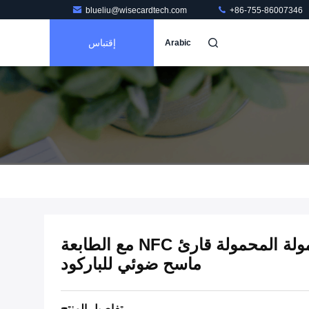
blueliu@wisecardtech.com
+86-755-86007346
إقتباس
Arabic
محطة نقاط البيع المحمولة المحمولة قارئ NFC مع الطابعة
ماسح ضوئي للباركود
تفاصيل المنتج