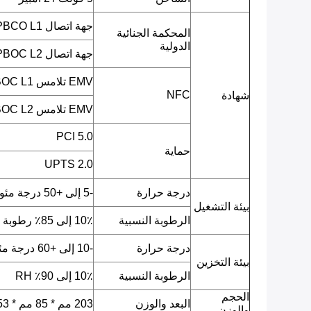
جهة اتصال EMV L1 / PBCO L1
المحكمة الجنائية
الدولية
جهة اتصال EMV L2 / PBOC L2
EMV تلامس L1 / qPBOC L1
NFC
شهادة
EMV تلامس L2 / qPBOC L2
PCI 5.0
حماية
UPTS 2.0
درجة حرارة
-5 إلى +50 درجة مئوية
بيئة التشغيل
الرطوبة النسبية
10٪ إلى 85٪ رطوبة نسبية
درجة حرارة
-10 إلى +60 درجة مئوية
بيئة التخزين
الرطوبة النسبية
10٪ إلى 90٪ RH
الحجم
البعد والوزن
203 مم * 85 مم * 53 مم ، 480 جرام مع البطارية
والوزن