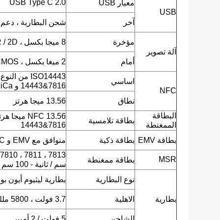
USB Type C 2.0
معيار USB
USB
آخر
شحن البطارية ، دعم OTG
مؤخرة
8 ميجا بكسل ، CMOS ، AF ، QR / 2D باركود ، صورة JPEG ، فيديو.
آلة تصوير
أمام
2 ميغا بكسل ، CMOS ، صورة JPEG ، فيديو.
اساسي
14443&7816 و FeliCa)
NFC
نطاق
13.56 ميجا هرتز
البطاقة
بطاقة تلامسية
الممغنطة
14443&7816
بطاقة EMV
بطاقة ذكية
متوافق مع EMV و PBOC
MSR
بطاقة ممغنطة
سم / ثانية - 100 سم / ثانية.
نوع البطارية
بطارية ليثيوم أيون بو
بطارية
الاهلية
3.7 فولت ، 5800 مللي أمبير
الشاحن
5 فولت / 2 أمبير