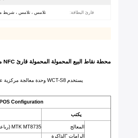
قارئ البطاقة:
تلامس ، تلامس ، شريط م
محطة نقاط البيع المحمولة المحمولة قارئ NFC مع الطابعة ماسح ضوئي للباركود
يستخدم WCT-S8 وحدة معالجة مركزية عالية الأداء ويدمج الدفع وماسح الباركود والطابعة عالية السرعة في جسم واحد.تصميم بطارية كبير الحجم يجعل الأداء أكثر تميزًا.
POS Configuration
يكتب
المعالج
MTK MT8735 (رباعي النواة ARM Cortex-A53 ، 1.3 جيجا هرتز)
الرامات "الذاكرة