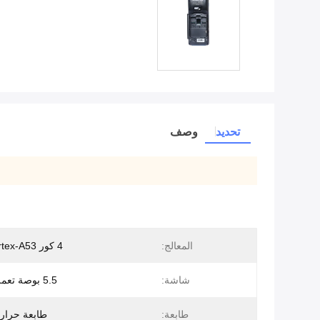
تحديد
وصف
المعالج:
4 كور ARM Cortex-A53
شاشة:
5.5 بوصة تعمل باللمس
طابعة:
طابعة حرار