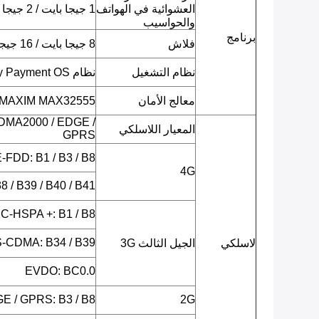
العشوائية في الهواتف
1 جيجا بايت / 2 جيجا بايت LPDDR3
والحواسيب
برنامج
فلاش
8 جيجا بايت / 16 جيجا بايت EMMC
نظام التشغيل
نظام Android 7.0 Security Payment OS
معالج الأمان
MAXIM MAX32555 (متحكم دقيق DeepCover Secure)
DMA2000 / EDGE /
المعيار اللاسلكي
GPRS
LTE-FDD: B1 / B3 / B8 (يحدد لا
4G
 / B39 / B40 / B41
C-HSPA +: B1 / B8
-CDMA: B34 / B39
لاسلكي
الجيل الثالث 3G
EVDO: BC0.0
E / GPRS: B3 / B8
2G