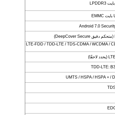
LTE-FDD / TDD-LTE / TDS-CDMA / WCDMA / C
حقًا)
TDD-LTE: B38
UMTS / HSPA / HSPA + / D
TDS
EDG