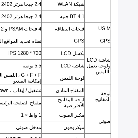
شبكة WLAN
2.4 جيجا هرتز ISM 2402 ميجا هرتز ~ 2482 ميجا هرتز
BT 4.1 جنيه
2.4 جيجا هرتز ISM 2402 ميجا هرتز ~ 2480 ميجا هرتز
USIM
فتحات البطاقة
4 فتحات PSAM و 2 SIM
GPS
GPS
نظام تحديد المواقع ا
720 * 1280 IPS
بكسل LCD
شاشة LCD
ولوحة تعمل
شاشة LCD
5.5 بوصة
باللمس
G + F + F ، ا
لوحة اللمس
إمكانية الفيديو
المفتاح المادي
تشغيل / إيقاف ، Volumn up ، Volumn down.
لوحة
المفاتيح
لوحة المفاتيح
مفتاح الصفحة الرئيسية
الافتراضية
مكبر الصوت
1 واط × 1
صوتي
ميكروفون
مدخل صوتي