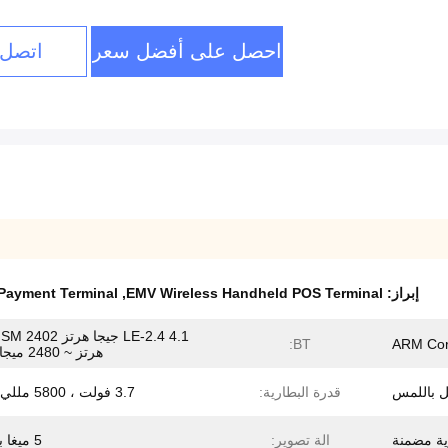
احصل على أفضل سعر
اتصل 
إبراز:
EMV Wireless Handheld POS Terminal
,
Payment Terminal
BT:
هرتز ~ 2480 ميجا هرتز
قدرة البطارية:
3.7 فولت ، 5800 مللي أمبير
ية مضمنة
الة تصوير:
5 ميغا بكسل