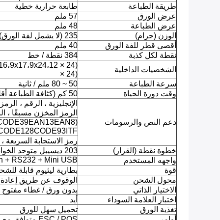
طريقة الطباعة
طابعة حرارية خطية
عرض الورق
57 ملم
عرض الطباعة
48 ملم
الوزن (جرام)
235 (لا يشمل لفة الورق)
أقصى قطر للفة الورق
40 ملم
نقطة لكل كذبة
384 نقطة / خط
الشخصيات الداخلية
× 24)
سرعة الطباعة
50 ~ 80 ملم / ثانية
وقت دورة الحياة
50 كم (كثافة الطباعة أقل من 12.5٪) / 100 مليون نبضة
الإنجليزية ، الرقم ، الرمز
الرمز المخزن مسبقًا ، الب
دعم النص والرسومات
(CODE39EAN13EAN8
ODE128CODE93ITF)
رمز الاستجابة السريعة ، PDF417
خطوة نقطة (القرار)
203 ديسيبل متوحد الخواص / 8 نقاط / مم
ooth + RS232 + Mini USB
واجهه المستخدم
قوة
بطارية ليثيوم قابلة للشحن 2000 مللي أمبير 7.4 
محول الشحن
الوقوف عن طريق إعادة ال
الاختيار الذاتي
بدون ورق / غطاء مفتوح
اختبار العلامة السوداء
أيد
تغذية الورق
تحميل سهل للورق
أوامر
ESC / POS متوافق مع مجموعات الطلبات