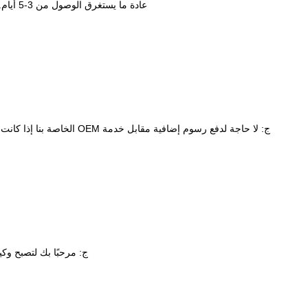
عادة ما يستغرق الوصول من 3-5 أيام.لطلب نحن تسليم المنتجات عن طريق الجو أو عن طريق البحر.
ج: لا حاجة لدفع رسوم إضافية مقابل خدمة OEM الخاصة بنا إذا كانت الكمية تزيد عن 1000 قطعة.مزيد من المناقشة للكمية الأخرى.
ج: مرحبًا بك لتصبح وكي