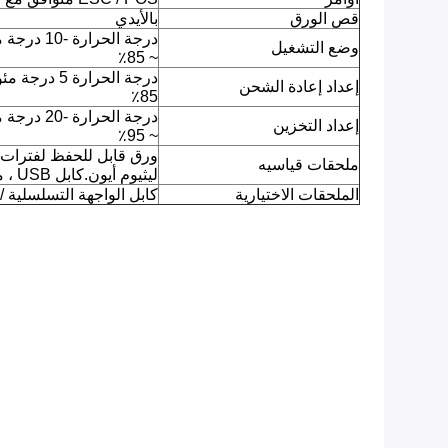
قص الورق
بالأيدي
وضع التشغيل
~ 85٪
إعداد إعادة الشحن
85٪
إعداد التخزين
~ 95٪
ورق قابل للحفظ لفترات ط
ملحقات قياسيه
ليثيوم أيون.كابل USB ، معطف جلدي
الملحقات الاختيارية
كابل الواجهة التسلسلي