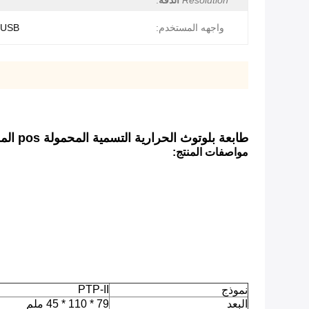
Resolution
الدقة
:
واجهه المستخدم:
USB + بلوتوث
طابعة بلوتوث الحرارية التسمية المحمولة pos المحمولة اللاسلكية البسيطة
مواصفات المنتج:
PTP-II
نموذج
البعد
79 * 110 * 45 ملم