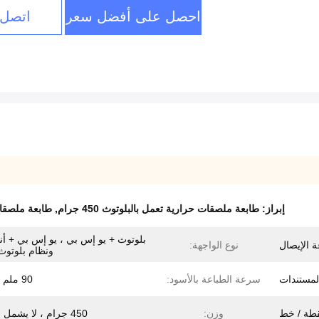
احصل على أفضل سعر
اتصل 
إبراز:
طابعة ملصقات حرارية تعمل بالبلوتوث 450 جرام
,
طابعة ملصقات
بلوتوث + يو إس بي ، يو إس بي + أن
 الإيصال
نوع الواجهة:
ونظام بلوتوث OS
لمستندات
سرعة الطباعة بالأسود:
90 ملم / ثانية
وزن:
450 جرام ، لا يشمل الورق