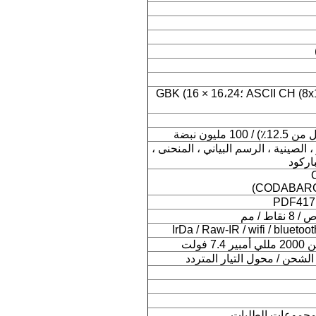
ASCII CH (8x16،9x17،9x24،12 × 24) ؛GBK (16 × 16،24
 ، الصينية ، الرسم البياني ، المنحنى ،
اركود
CODABARC
IrDa / Raw-IR / wifi / bluet
فولت
شحن / محول التيار المتردد