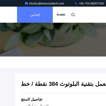
blueliu@wisecardtech.com
+86-755-86007346
إقتباس
Arabic
ية البلوتوث 384 نقطة / خط
تفاصيل المنتج
مكان المنشأ:
الصين