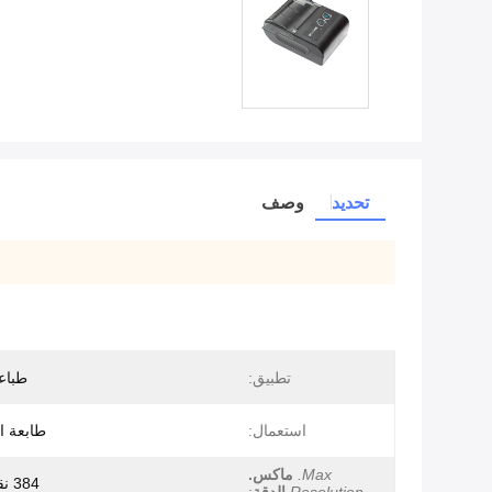
تحديد
وصف
تطبيق:
طباعة
استعمال:
طابعة ا
Max.
ماكس.
384 نقطة / خط