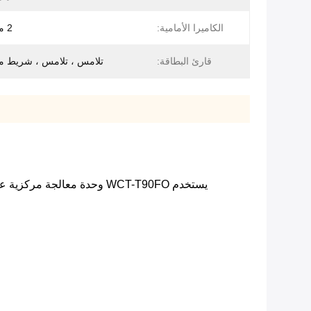
الكاميرا الأمامية:
2 ميغا بكسل
قارئ البطاقة:
تلامس ، تلامس ، شريط م
يستخدم WCT-T90FO وحدة معالجة مركزية عالية الأداء ويدمج الدفع وماسح الباركود والطابعة عالية السرعة في جسم واحد.تصميم بطارية كبير الحجم يجعل الأداء أكثر تميزًا.