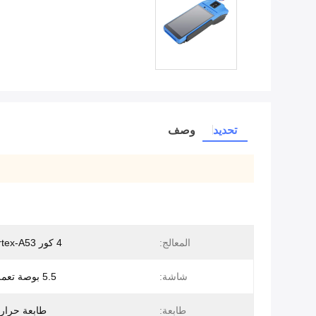
تحديد
وصف
المعالج:
4 كور ARM Cortex-A53
شاشة:
5.5 بوصة تعمل باللمس
طابعة:
طابعة حرار