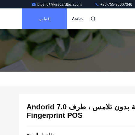
blueliu@wisecardtech.com
+86-755-86007346
إقتباس
Arabic
محطة نقاط البيع الذكية بدون تلامس ، طرف Andorid 7.0
Fingerprint POS
تفاصيل المنتج