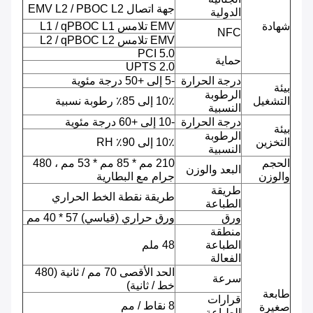
جهة اتصال EMV L2 / PBOC L2
الدولية
شهادة
EMV تلامس L1 / qPBOC L1
NFC
EMV تلامس L2 / qPBOC L2
PCI 5.0
حماية
UPTS 2.0
درجة الحرارة
-5 إلى +50 درجة مئوية
بيئة
الرطوبة
التشغيل
10٪ إلى 85٪ رطوبة نسبية
النسبية
درجة الحرارة
-10 إلى +60 درجة مئوية
بيئة
الرطوبة
التخزين
10٪ إلى 90٪ RH
النسبية
الحجم
210 مم * 85 مم * 53 مم ، 480
البعد والوزن
والوزن
جرام مع البطارية
طريقة
طريقة نقطة الخط الحراري
الطباعة
ورق
ورق حراري (قياسي) 57 * 40 مم
منطقة
الطباعة
48 ملم
الفعالة
الحد الأقصى 70 مم / ثانية (480
سرعة
خط / ثانية)
طابعة
قرارات
8 نقاط / مم
صغيرة
الطباعة