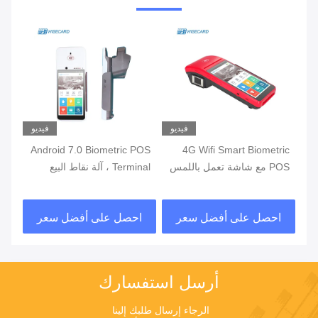
يو
فيديو
فيديو
ة
4G Wifi Smart Biometric
Android 7.0 Biometric POS
POS مع شاشة تعمل باللمس
Terminal ، آلة نقاط البيع
قارئ بصمات الأصابع
المحمولة مع طابعة مدمجة
قار
في البطارية
احصل على أفضل سعر
احصل على أفضل سعر
ا
أرسل استفسارك
الرجاء إرسال طلبك إلينا 