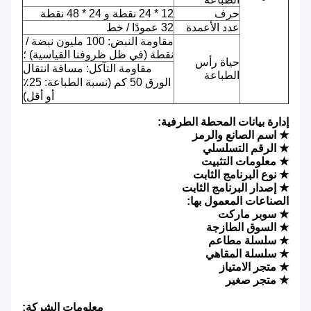
حرف
12 * 24 نقطة و 24 * 48 نقطة
عدد الأعمدة
32 عمودًا / خط
مقاومة النبض: 100 مليون نبضة /
نقطة (في ظل ظروفنا القياسية) ؛
حياة رأس
مقاومة التآكل: مسافة انتقال
الطباعة
الورق 50 كم (نسبة الطباعة: 25٪
أو أقل)
إدارة بيانات المحطة الطرفية:
★ اسم الصانع والرمز
★ الرقم التسلسلي
★ معلومات التثبيت
★ نوع البرنامج الثابت
★ إصدار البرنامج الثابت
الصناعات المعمول بها:
★ سوبر ماركت
★ السوق الطازجة
★ سلسلة مطاعم
★ سلسلة المقاهي
★ متجر الامتياز
★ متجر صغير
معلومات الشركة: