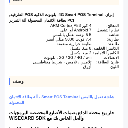
إبراز:
4G Smart POS Terminal
,
بلوتوث الذكية POS الطرفية
,
PCI بطاقة الائتمان المحمولة آلة التمرير
المعالج:
4 كور ARM Cortex-A53
نظام التشغيل:
Android 7 أو أعلى
شاشة:
5.5 بوصة تعمل باللمس
بطارية:
7.4 فولت 5800 مللي أمبير
طابعة:
طابعة حرارية مضمنة
الكاميرا الخلفية:
8 ميغا بكسل
الكاميرا الأمامية:
2 ميغا بكسل
الاتصالات:
2G / 3G / 4G / wifi ، بلوتوث
قارئ البطاقة:
تلامس ، تلامس ، شريط مغناطيسي
اللون:
أزرق
وصف
شاشة تعمل باللمس Smart POS Terminal ، آلة بطاقة الائتمان
المحمولة
حار بيع محطة الدفع بصمات الأصابع المخصصة البرمجيات
والحل الخاص بك مع WISECARD SDK