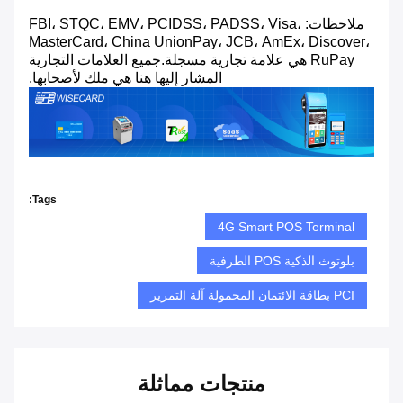
ملاحظات: FBI، STQC، EMV، PCIDSS، PADSS، Visa،
MasterCard، China UnionPay، JCB، AmEx، Discover،
RuPay هي علامة تجارية مسجلة.جميع العلامات التجارية
المشار إليها هنا هي ملك لأصحابها.
Tags:
4G Smart POS Terminal
بلوتوث الذكية POS الطرفية
PCI بطاقة الائتمان المحمولة آلة التمرير
منتجات مماثلة