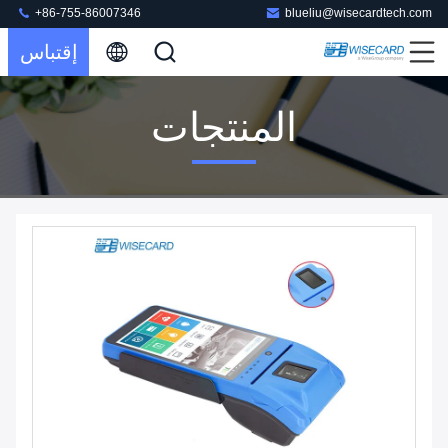
+86-755-86007346
blueliu@wisecardtech.com
إقتباس
المنتجات