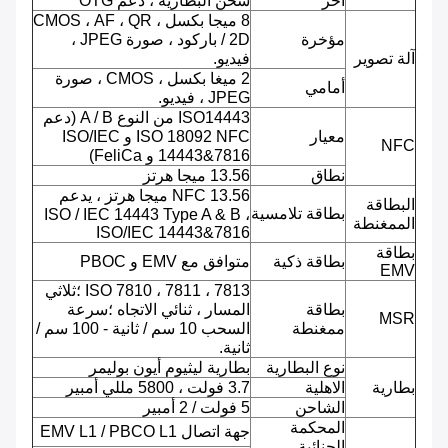
آخر
شحن البطارية ، دعم OTG
8 ميجا بكسل ، CMOS ، AF ، QR
مؤخرة
/ 2D باركود ، صورة JPEG ،
آلة تصوير
فيديو.
2 ميغا بكسل ، CMOS ، صورة
أمامي
JPEG ، فيديو.
ISO14443 من النوع A / B (دعم
معيار
ISO 18092 NFC و ISO/IEC
NFC
14443&7816 و FeliCa)
نطاق
13.56 ميجا هرتز
NFC 13.56 ميجا هرتز ، يدعم
البطاقة
بطاقة تلامسية
ISO / IEC 14443 Type A & B ،
الممغنطة
ISO/IEC 14443&7816
بطاقة
بطاقة ذكية
متوافق مع EMV و PBOC
EMV
ISO 7810 ، 7811 ، 7813 ؛ثلاثي
بطاقة
المسار ، ثنائي الاتجاه ؛سرعة
MSR
ممغنطة
السحب 10 سم / ثانية - 100 سم /
ثانية.
نوع البطارية
بطارية ليثيوم أيون بوليمر
بطارية
الاهلية
3.7 فولت ، 5800 مللي أمبير
الشاحن
5 فولت / 2 أمبير
المحكمة
جهة اتصال EMV L1 / PBCO L1
الجنائية