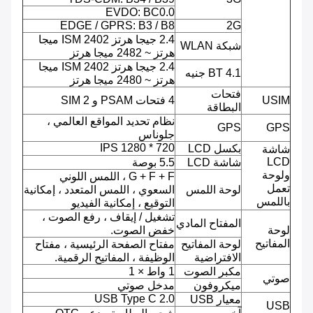
EVDO: BC0.0
EDGE / GPRS: B3 / B8
2G
2.4 جيجا هرتز ISM 2402 ميجا
شبكة WLAN
هرتز ~ 2482 ميجا هرتز
2.4 جيجا هرتز ISM 2402 ميجا
BT 4.1 جنيه
هرتز ~ 2480 ميجا هرتز
فتحات
USIM
4 فتحات PSAM و 2 SIM
البطاقة
نظام تحديد المواقع العالمي ،
GPS
GPS
جلوناس
720 * 1280 IPS
بكسل LCD
شاشة
LCD
شاشة LCD
5.5 بوصة
ولوحة
G + F + F ، اللمس اللوني
تعمل
لوحة اللمس
السعوي ، اللمس المتعدد ، إمكانية
باللمس
التوقيع ، إمكانية الفيديو
تشغيل / إيقاف ، رفع الصوت ،
المفتاح المادي
لوحة
خفض الصوت.
المفاتيح
لوحة المفاتيح
مفتاح الصفحة الرئيسية ، مفتاح
الافتراضية
الوظيفة ، المفاتيح الرقمية.
مكبر الصوت
1 واط × 1
صوتي
ميكروفون
مدخل صوتي
USB Type C 2.0
معيار USB
USB