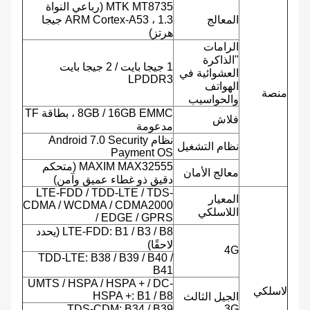
MTK MT8735 (رباعي النواة
المعالج
ARM Cortex-A53 ، 1.3 جيجا
هرتز)
الرامات
"الذاكرة
1 جيجا بايت / 2 جيجا بايت
العشوائية في
LPDDR3
الهواتف
منصة
والحواسيب
8GB / 16GB EMMC ، بطاقة TF
فلاش
مدعومة
نظام Android 7.0 Security
نظام التشغيل
Payment OS
MAXIM MAX32555 (متحكم
معالج الأمان
دقيق ذو غطاء عميق وآمن)
LTE-FDD / TDD-LTE / TDS-
المعيار
CDMA / WCDMA / CDMA2000
اللاسلكي
/ EDGE / GPRS
LTE-FDD: B1 / B3 / B8 (يحدد
لاحقًا)
4G
TDD-LTE: B38 / B39 / B40 /
B41
UMTS / HSPA / HSPA + / DC-
لاسلكي
HSPA +: B1 / B8
الجيل الثالث
TDS-CDM: B34 / B39
3G