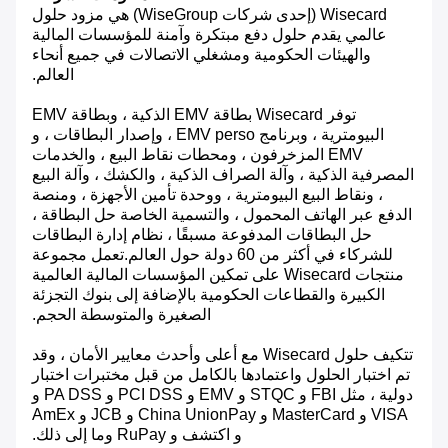
Wisecard (إحدى شركات WiseGroup) هي مزود حلول
عالمي يقدم حلول دفع مبتكرة وآمنة للمؤسسات المالية
والهيئات الحكومية ومشغلي الاتصالات في جميع أنحاء
العالم.
توفر Wisecard بطاقة EMV الذكية ، وبطاقة EMV
البيومترية ، وبرنامج EMV perso ، وإصدار البطاقات ، و
EMV المزخرفون ، ومحطات نقاط البيع ، والخدمات
المصرفية الذكية ، وآلة الصراف الذكية ، والكشك ، وآلة البيع
، ونقاط البيع البيومترية ، ووحدة تأمين الأجهزة ، ومنصة
الدفع عبر الهاتف المحمول ، والتسمية الخاصة حل البطاقة ،
حل البطاقات المدفوعة مسبقًا ، نظام إدارة البطاقات
للشركاء في أكثر من 60 دولة حول العالم.تعمل مجموعة
منتجات Wisecard على تمكين المؤسسات المالية العالمية
الكبيرة والقطاعات الحكومية بالإضافة إلى بنوك التجزئة
الصغيرة والمتوسطة الحجم.
تتكيف حلول Wisecard مع أعلى وأحدث معايير الأمان ، وقد
تم اختبار الحلول واعتمادها بالكامل من قبل مختبرات اختبار
دولية ، مثل FBI و STQC و EMV و PCI DSS و PA DSS و
VISA و MasterCard و China UnionPay و JCB و AmEx
و اكتشف و RuPay وما إلى ذلك.