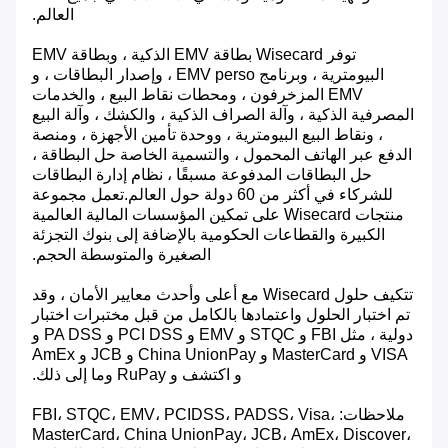
العالم.
توفر Wisecard بطاقة EMV الذكية ، وبطاقة EMV
البيومترية ، وبرنامج EMV perso ، وإصدار البطاقات ، و
EMV المزخرفون ، ومحطات نقاط البيع ، والخدمات
المصرفية الذكية ، وآلة الصراف الذكية ، والكشك ، وآلة البيع
، ونقاط البيع البيومترية ، ووحدة تأمين الأجهزة ، ومنصة
الدفع عبر الهاتف المحمول ، والتسمية الخاصة حل البطاقة ،
حل البطاقات المدفوعة مسبقًا ، نظام إدارة البطاقات
للشركاء في أكثر من 60 دولة حول العالم.تعمل مجموعة
منتجات Wisecard على تمكين المؤسسات المالية العالمية
الكبيرة والقطاعات الحكومية بالإضافة إلى بنوك التجزئة
الصغيرة والمتوسطة الحجم.
تتكيف حلول Wisecard مع أعلى وأحدث معايير الأمان ، وقد
تم اختبار الحلول واعتمادها بالكامل من قبل مختبرات اختبار
دولية ، مثل FBI و STQC و EMV و PCI DSS و PA DSS و
VISA و MasterCard و China UnionPay و JCB و AmEx
و اكتشف و RuPay وما إلى ذلك.
ملاحظات: FBI، STQC، EMV، PCIDSS، PADSS، Visa،
MasterCard، China UnionPay، JCB، AmEx، Discover،