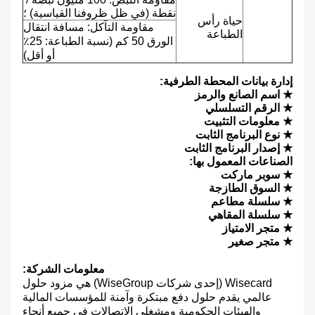
نقطة (في ظل ظروفنا القياسية) ؛
حياة رأس
مقاومة التآكل: مسافة انتقال
الطباعة
الورق 50 كم (نسبة الطباعة: 25٪
أو أقل)
إدارة بيانات المحطة الطرفية:
★ اسم الصانع والرمز
★ الرقم التسلسلي
★ معلومات التثبيت
★ نوع البرنامج الثابت
★ إصدار البرنامج الثابت
الصناعات المعمول بها:
★ سوبر ماركت
★ السوق الطازجة
★ سلسلة مطاعم
★ سلسلة المقاهي
★ متجر الامتياز
★ متجر صغير
معلومات الشركة:
Wisecard (إحدى شركات WiseGroup) هي مزود حلول
عالمي يقدم حلول دفع مبتكرة وآمنة للمؤسسات المالية
والهيئات الحكومية ومشغلي الاتصالات في جميع أنحاء