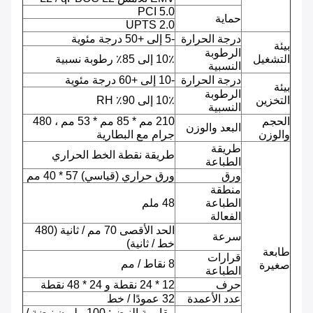
PCI 5.0
حماية
UPTS 2.0
درجة الحرارة
-5 إلى +50 درجة مئوية
بيئة
الرطوبة
التشغيل
10٪ إلى 85٪ رطوبة نسبية
النسبية
درجة الحرارة
-10 إلى +60 درجة مئوية
بيئة
الرطوبة
التخزين
10٪ إلى 90٪ RH
النسبية
الحجم
210 مم * 85 مم * 53 مم ، 480
البعد والوزن
والوزن
جرام مع البطارية
طريقة
طريقة نقطة الخط الحراري
الطباعة
ورق
ورق حراري (قياسي) 57 * 40 مم
منطقة
الطباعة
48 ملم
الفعالة
الحد الأقصى 70 مم / ثانية (480
سرعة
خط / ثانية)
طابعة
قرارات
8 نقاط / مم
صغيرة
الطباعة
حرف
12 * 24 نقطة و 24 * 48 نقطة
عدد الأعمدة
32 عمودًا / خط
مقاومة النبض: 100 مليون نبضة /