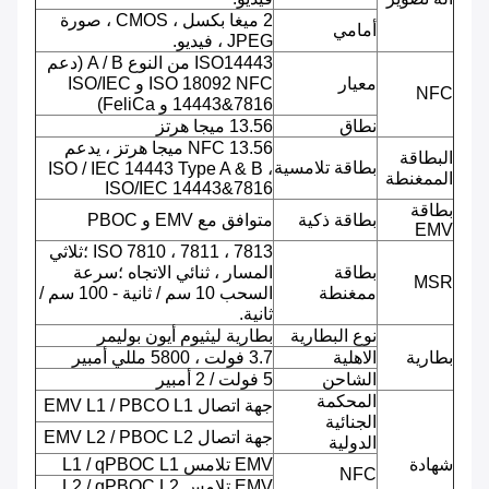
2 ميغا بكسل ، CMOS ، صورة
أمامي
JPEG ، فيديو.
ISO14443 من النوع A / B (دعم
معيار
ISO 18092 NFC و ISO/IEC
NFC
14443&7816 و FeliCa)
نطاق
13.56 ميجا هرتز
NFC 13.56 ميجا هرتز ، يدعم
البطاقة
بطاقة تلامسية
ISO / IEC 14443 Type A & B ،
الممغنطة
ISO/IEC 14443&7816
بطاقة
بطاقة ذكية
متوافق مع EMV و PBOC
EMV
ISO 7810 ، 7811 ، 7813 ؛ثلاثي
بطاقة
المسار ، ثنائي الاتجاه ؛سرعة
MSR
ممغنطة
السحب 10 سم / ثانية - 100 سم /
ثانية.
نوع البطارية
بطارية ليثيوم أيون بوليمر
بطارية
الاهلية
3.7 فولت ، 5800 مللي أمبير
الشاحن
5 فولت / 2 أمبير
المحكمة
جهة اتصال EMV L1 / PBCO L1
الجنائية
جهة اتصال EMV L2 / PBOC L2
الدولية
شهادة
EMV تلامس L1 / qPBOC L1
NFC
EMV تلامس L2 / qPBOC L2