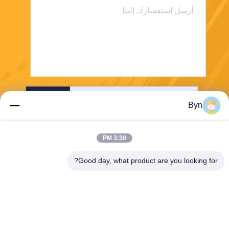
إرسال
Byn
3:30 PM
Good day, what product are you looking for?
Wisecard Technology Co., Ltd.
blueliu@wisecardtech.com
+86-755-86007346