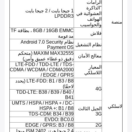
الرامات
"الذاكرة
1 جيجا بايت / 2 جيجا بايت
العشوائية في
LPDDR3
الهواتف
منصة
والحواسيب
8GB / 16GB EMMC ، بطاقة TF
فلاش
مدعومة
نظام Android 7.0 Security
نظام التشغيل
Payment OS
MAXIM MAX32555 (متحكم
معالج الأمان
دقيق ذو غطاء عميق وآمن)
LTE-FDD / TDD-LTE / TDS-
المعيار
CDMA / WCDMA / CDMA2000
اللاسلكي
/ EDGE / GPRS
LTE-FDD: B1 / B3 / B8 (يحدد
لاحقًا)
4G
TDD-LTE: B38 / B39 / B40 /
B41
UMTS / HSPA / HSPA + / DC-
لاسلكي
HSPA +: B1 / B8
الجيل الثالث
TDS-CDM: B34 / B39
3G
EVDO: BC0.0
EDGE / GPRS: B3 / B8
2G
2.4 جيجا هرتز ISM 2402 ميجا