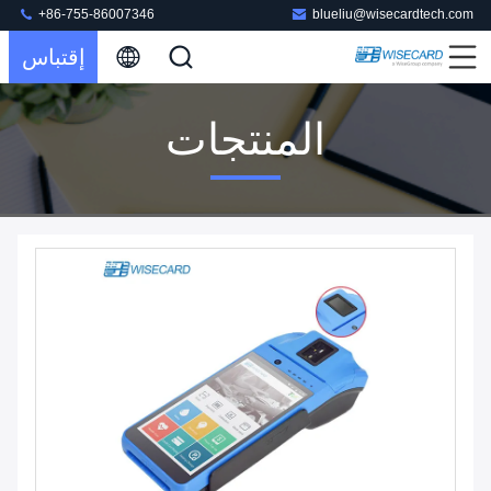
+86-755-86007346
blueliu@wisecardtech.com
إقتباس
المنتجات