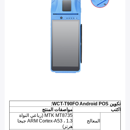
تكوين WCT-T90FO Android POS:
اكتب
مواصفات المنتج
MTK MT8735 (رباعي النواة
المعالج
ARM Cortex-A53 ، 1.3 جيجا
هرتز)