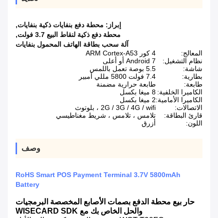
إبراز:
محطة دفع بنفايات ذكية بنفايات
,
محطة دفع ذكية لنقاط البيع 3.7 فولت
,
آلة سحب بطاقة الهاتف المحمول بنفايات
المعالج:
4 كور ARM Cortex-A53
نظام التشغيل:
Android 7 أو أعلى
شاشة:
5.5 بوصة تعمل باللمس
بطارية:
7.4 فولت 5800 مللي أمبير
طابعة:
طابعة حرارية مضمنة
الكاميرا الخلفية:
8 ميغا بكسل
الكاميرا الأمامية:
2 ميغا بكسل
الاتصالات:
2G / 3G / 4G / wifi ، بلوتوث
قارئ البطاقة:
تلامس ، تلامس ، شريط مغناطيسي
اللون:
أزرق
وصف
RoHS Smart POS Payment Terminal 3.7V 5800mAh
Battery
حار بيع محطة الدفع بصمات الأصابع المخصصة البرمجيات
والحل الخاص بك مع WISECARD SDK