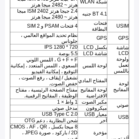
شبكة WLAN
هرتز ~ 2482 ميجا هرتز
2.4 جيجا هرتز ISM 2402 ميجا
BT 4.1 جنيه
هرتز ~ 2480 ميجا هرتز
فتحات
USIM
4 فتحات PSAM و 2 SIM
البطاقة
نظام تحديد المواقع العالمي ،
GPS
GPS
جلوناس
720 * 1280 IPS
بكسل LCD
شاشة
LCD
شاشة LCD
5.5 بوصة
ولوحة
G + F + F ، اللمس اللوني
تعمل
لوحة اللمس
السعوي ، اللمس المتعدد ، إمكانية
باللمس
التوقيع ، إمكانية الفيديو
تشغيل / إيقاف ، رفع الصوت ،
المفتاح المادي
لوحة
خفض الصوت.
المفاتيح
لوحة المفاتيح
مفتاح الصفحة الرئيسية ، مفتاح
الافتراضية
الوظيفة ، المفاتيح الرقمية.
مكبر الصوت
1 واط × 1
صوتي
ميكروفون
مدخل صوتي
USB Type C 2.0
معيار USB
USB
آخر
شحن البطارية ، دعم OTG
8 ميجا بكسل ، CMOS ، AF ، QR
مؤخرة
/ 2D باركود ، صورة JPEG ،
آلة تصوير
فيديو.