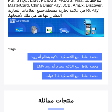
ملاحظات: FBI، STQC، EMV، PCIDSS، PADSS، Visa،
MasterCard، China UnionPay، JCB، AmEx، Discover،
RuPay هي علامة تجارية مسجلة.جميع العلامات التجارية
المشار إليها هنا هي ملك لأصحابها.
Tags:
محطة نقاط البيع اللاسلكية الذكية بنظام أندرويد
محطة نقاط البيع الذكية بنظام أندرويد EMV
محطة نقاط البيع اللاسلكية 7.4 فولت
منتجات مماثلة