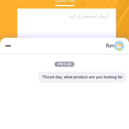
وقت ممكن.
Byn
3:28 PM
إرسال
Good day, what product are you looking for?
Wisecard Technology Co., Ltd.
blueliu@wisecardtech.com