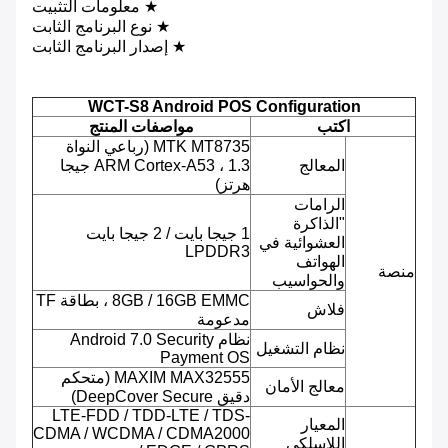
★ معلومات التثبيت
★ نوع البرنامج الثابت
★ إصدار البرنامج الثابت
WCT-S8 Android POS Configuration
اكتب
مواصفات المنتج
MTK MT8735 (رباعي النواة
المعالج
ARM Cortex-A53 ، 1.3 جيجا
هرتز)
الرامات
"الذاكرة
1 جيجا بايت / 2 جيجا بايت
العشوائية في
LPDDR3
الهواتف
منصة
والحواسيب
8GB / 16GB EMMC ، بطاقة TF
فلاش
مدعومة
نظام Android 7.0 Security
نظام التشغيل
Payment OS
MAXIM MAX32555 (متحكم
معالج الأمان
دقيق DeepCover Secure)
LTE-FDD / TDD-LTE / TDS-
المعيار
CDMA / WCDMA / CDMA2000
اللاسلكي