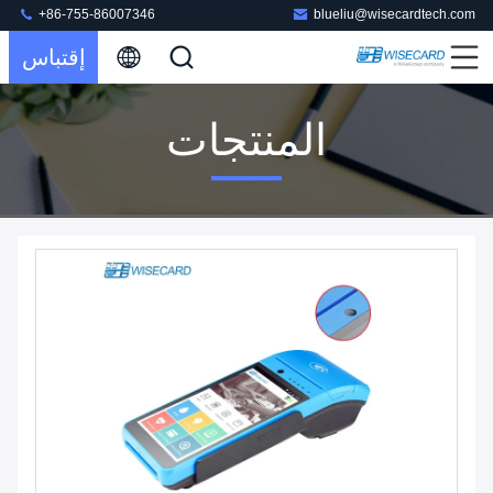
+86-755-86007346
blueliu@wisecardtech.com
إقتباس
المنتجات