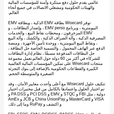
عالمي يقدم حلول دفع مبتكرة وآمنة للمؤسسات المالية
والهيئات الحكومية ومشغلي الاتصالات في جميع أنحاء
العالم.
توفر Wisecard بطاقة EMV الذكية ، وبطاقة EMV
البيومترية ، وبرنامج EMV perso ، وإصدار البطاقات ، و
EMV المزخرفون ، ومحطات نقاط البيع ، والخدمات
المصرفية الذكية ، وآلة الصراف الذكية ، والكشك ، وآلة البيع
، ونقاط البيع البيومترية ، ووحدة تأمين الأجهزة ، ومنصة
الدفع عبر الهاتف المحمول ، والتسمية الخاصة حل البطاقة ،
حل البطاقات المدفوعة مسبقًا ، نظام إدارة البطاقات
للشركاء في أكثر من 60 دولة حول العالم.تعمل مجموعة
منتجات Wisecard على تمكين المؤسسات المالية العالمية
الكبيرة والقطاعات الحكومية بالإضافة إلى بنوك التجزئة
الصغيرة والمتوسطة الحجم.
تتكيف حلول Wisecard مع أعلى وأحدث معايير الأمان ، وقد
تم اختبار الحلول واعتمادها بالكامل من قبل مختبرات اختبار
دولية ، مثل FBI و STQC و EMV و PCI DSS و PA DSS و
VISA و MasterCard و China UnionPay و JCB و AmEx
و اكتشف و RuPay وما إلى ذلك.