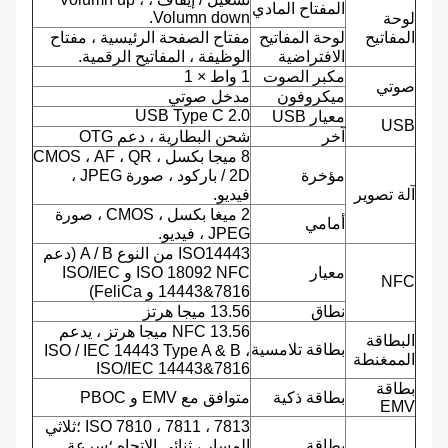
المفتاح المادي
Volumn down.
لوحة
المفاتيح
لوحة المفاتيح
مفتاح الصفحة الرئيسية ، مفتاح
الافتراضية
الوظيفة ، المفاتيح الرقمية.
مكبر الصوت
1 واط × 1
صوتي
ميكروفون
مدخل صوتي
USB Type C 2.0
معيار USB
USB
آخر
شحن البطارية ، دعم OTG
8 ميجا بكسل ، CMOS ، AF ، QR
مؤخرة
/ 2D باركود ، صورة JPEG ،
آلة تصوير
فيديو.
2 ميغا بكسل ، CMOS ، صورة
أمامي
JPEG ، فيديو.
ISO14443 من النوع A / B (دعم
معيار
ISO 18092 NFC و ISO/IEC
NFC
14443&7816 و FeliCa)
نطاق
13.56 ميجا هرتز
NFC 13.56 ميجا هرتز ، يدعم
البطاقة
بطاقة تلامسية
ISO / IEC 14443 Type A & B ،
الممغنطة
ISO/IEC 14443&7816
بطاقة
بطاقة ذكية
متوافق مع EMV و PBOC
EMV
ISO 7810 ، 7811 ، 7813 ؛ثلاثي
بطاقة
المسار ، ثنائي الاتجاه ؛سرعة