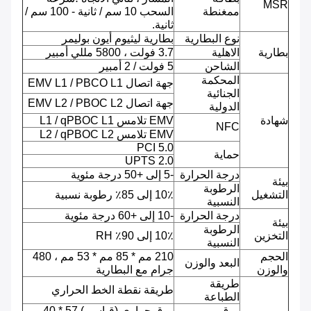
MSR
ممغنطة
السحب 10 سم / ثانية - 100 سم /
ثانية.
نوع البطارية
بطارية ليثيوم أيون بوليمر
بطارية
الاهلية
3.7 فولت ، 5800 مللي أمبير
الشاحن
5 فولت / 2 أمبير
المحكمة
جهة اتصال EMV L1 / PBCO L1
الجنائية
جهة اتصال EMV L2 / PBOC L2
الدولية
شهادة
EMV تلامس L1 / qPBOC L1
NFC
EMV تلامس L2 / qPBOC L2
PCI 5.0
حماية
UPTS 2.0
درجة الحرارة
-5 إلى +50 درجة مئوية
بيئة
الرطوبة
التشغيل
10٪ إلى 85٪ رطوبة نسبية
النسبية
درجة الحرارة
-10 إلى +60 درجة مئوية
بيئة
الرطوبة
التخزين
10٪ إلى 90٪ RH
النسبية
الحجم
210 مم * 85 مم * 53 مم ، 480
البعد والوزن
والوزن
جرام مع البطارية
طريقة
طريقة نقطة الخط الحراري
الطباعة
ورق
ورق حراري (قياسي) 57 * 40 مم