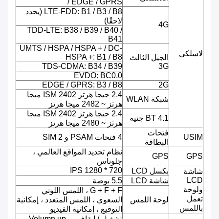
/ EDGE / GPRS
LTE-FDD: B1 / B3 / B8 (يحدد
لاحقًا)
4G
TDD-LTE: B38 / B39 / B40 /
B41
UMTS / HSPA / HSPA + / DC-
لاسلكي
HSPA +: B1 / B8
الجيل الثالث
TDS-CDMA: B34 / B39
3G
EVDO: BC0.0
EDGE / GPRS: B3 / B8
2G
2.4 جيجا هرتز ISM 2402 ميجا
شبكة WLAN
هرتز ~ 2482 ميجا هرتز
2.4 جيجا هرتز ISM 2402 ميجا
BT 4.1 جنيه
هرتز ~ 2480 ميجا هرتز
فتحات
USIM
4 فتحات PSAM و 2 SIM
البطاقة
نظام تحديد المواقع العالمي ،
GPS
GPS
جلوناس
720 * 1280 IPS
بكسل LCD
شاشة
LCD
شاشة LCD
5.5 بوصة
ولوحة
G + F + F ، اللمس اللوني
تعمل
لوحة اللمس
السعوي ، اللمس المتعدد ، إمكانية
باللمس
التوقيع ، إمكانية الفيديو
تشغيل / إيقاف ، Volumn up ،