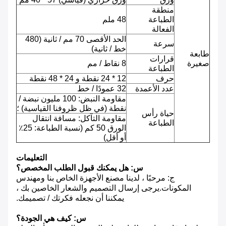
منطقة
الطباعة
48 ملم
الفعالة
الحد الأقصى 70 مم / ثانية (480
سرعة
خط / ثانية)
طابعة
قرارات
صغيرة
8 نقاط / مم
الطباعة
حرف
12 * 24 نقطة و 24 * 48 نقطة
عدد الأعمدة
32 عمودًا / خط
مقاومة النبض: 100 مليون نبضة /
نقطة (في ظل ظروفنا القياسية) ؛
حياة رأس
مقاومة التآكل: مسافة انتقال
الطباعة
الورق 50 كم (نسبة الطباعة: 25٪
أو أقل)
التعليمات
س: هل يمكنك قبول الطلب المخصص؟
ج: مرحبًا ، لدينا مصنع الأجهزة الخاص بنا ومهندس
المكونات.يرجى إرسال التصميم والشعار الخاصين بك ،
يمكننا أن نجعله فكرتك / تصميمك.
س: كيف هي الجودة؟