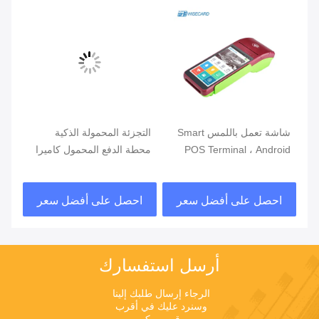
شاشة تعمل باللمس Smart
التجزئة المحمولة الذكية
محط
POS Terminal ، Android
محطة الدفع المحمول كاميرا
بكا
POS مع قارئ بصمات الأصابع
مزدوجة
تلا
الس
احصل على أفضل سعر
احصل على أفضل سعر
ا
أرسل استفسارك
الرجاء إرسال طلبك إلينا 
وسنرد عليك في أقرب 