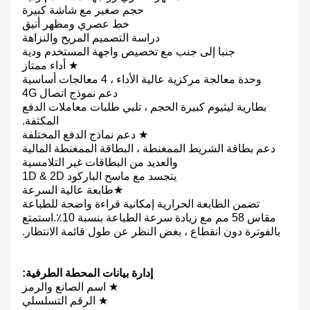
حجم صغير مع شاشة كبيرة
خط عصري ومظهر أنيق
دراسة التصميم المريح والنزاهة
جنبا إلى جنب مع تخصيص واجهة المستخدم ودية
★ أداء ممتاز
وحدة معالجة مركزية عالية الأداء ، 4 معالجات أساسية
دعم نموذج اتصال 4G
بطارية ليثيوم كبيرة الحجم ، تلبي طلبات معاملات الدفع
المكثفة.
★ دعم نماذج الدفع المختلفة
دعم بطاقة الشريط الممغنطة ، البطاقة الممغنطة المالية
والعديد من البطاقات غير التلامسية
يتجسد مع ماسح الباركود 1D & 2D
★
طابعة عالية السرعة
تضمن الطابعة الحرارية إمكانية قراءة واضحة للطباعة
مقاس 58 مم مع زيادة سرعة الطباعة بنسبة 10٪.استمتع
بالفوترة دون انقطاع ، بغض النظر عن طول قائمة الانتظار.
إدارة بيانات المحطة الطرفية:
★ اسم الصانع والرمز
★ الرقم التسلسلي