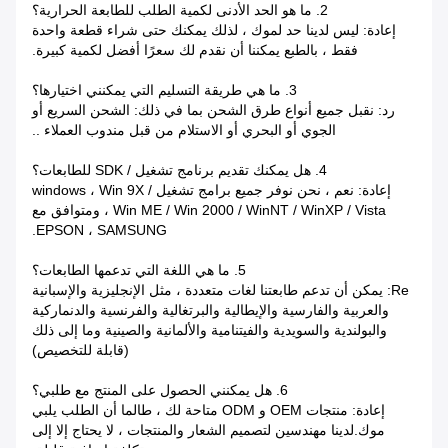
2. ما هو الحد الأدنى لكمية الطلب للطابعة الحرارية؟
إعادة: ليس لدينا حد لموك ، لذلك يمكنك حتى شراء قطعة واحدة
فقط ، بالطبع يمكننا أن نقدم لك سعرًا أفضل لكمية كبيرة.
3. ما هي طريقة التسليم التي يمكنني اختيارها؟
رد: نقبل جميع أنواع طرق الشحن بما في ذلك: الشحن السريع أو
الجوي أو البحري أو الاستلام من قبل مندوب العملاء ..
4. هل يمكنك تقديم برنامج تشغيل / SDK للطابعات؟
إعادة: نعم ، نحن نوفر جميع برامج تشغيل windows ، Win 9X /
Win ME / Win 2000 / WinNT / WinXP / Vista ، ومتوافق مع
EPSON ، SAMSUNG.
5. ما هي اللغة التي تدعمها الطابعات؟
Re: يمكن أن تدعم طابعتنا لغات متعددة ، مثل الإنجليزية والإسبانية
والعربية والفارسية والإيطالية والبرتغالية والفرنسية والدنماركية
والبولندية والسويدية والفيتنامية والألمانية والصينية وما إلى ذلك
(قابلة للتخصيص)
6. هل يمكنني الحصول على المنتج مع طلبي؟
إعادة: منتجات OEM و ODM متاحة لك ، طالما أن الطلب يلبي
موك.لدينا مهندسين لتصميم الشعار والمنتجات ، لا يحتاج إلا إلى