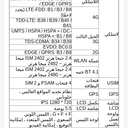
اللاسلكي
/ EDGE / GPRS
LTE-FDD: B1 / B3 / B8 (يحدد
لاحقًا)
4G
TDD-LTE: B38 / B39 / B40 /
B41
UMTS / HSPA / HSPA + / DC-
لاسلكي
HSPA +: B1 / B8
الجيل الثالث
TDS-CDMA: B34 / B39
3G
EVDO: BC0.0
EDGE / GPRS: B3 / B8
2G
2.4 جيجا هرتز ISM 2402 ميجا
شبكة WLAN
هرتز ~ 2482 ميجا هرتز
2.4 جيجا هرتز ISM 2402 ميجا
BT 4.1 جنيه
هرتز ~ 2480 ميجا هرتز
فتحات
USIM
4 فتحات PSAM و 2 SIM
البطاقة
نظام تحديد المواقع العالمي ،
GPS
GPS
جلوناس
720 * 1280 IPS
بكسل LCD
شاشة
LCD
شاشة LCD
5.5 بوصة
ولوحة
G + F + F ، اللمس اللوني
تعمل
لوحة اللمس
السعوي ، اللمس المتعدد ، إمكانية
باللمس
التوقيع ، إمكانية الفيديو