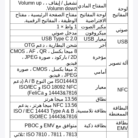
تشغيل / إيقاف ، Volumn up ،
المفتاح المادي
Volumn down.
لوحة
المفاتيح
لوحة المفاتيح
مفتاح الصفحة الرئيسية ، مفتاح
الافتراضية
الوظيفة ، المفاتيح الرقمية.
مكبر الصوت
1 واط × 1
صوتي
ميكروفون
مدخل صوتي
USB Type C 2.0
معيار USB
USB
آخر
شحن البطارية ، دعم OTG
8 ميجا بكسل ، CMOS ، AF ، QR
مؤخرة
/ 2D باركود ، صورة JPEG ،
آلة تصوير
فيديو.
2 ميغا بكسل ، CMOS ، صورة
أمامي
JPEG ، فيديو.
ISO14443 من النوع A / B (دعم
معيار
ISO 18092 NFC و ISO/IEC
NFC
14443&7816 و FeliCa)
نطاق
13.56 ميجا هرتز
NFC 13.56 ميجا هرتز ، يدعم
البطاقة
بطاقة تلامسية
ISO / IEC 14443 Type A & B ،
الممغنطة
ISO/IEC 14443&7816
بطاقة
بطاقة ذكية
متوافق مع EMV و PBOC
EMV
ISO 7810 ، 7811 ، 7813 ؛ثلاثي