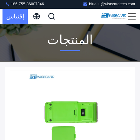
+86-755-86007346
blueliu@wisecardtech.com
إقتباس
المنتجات