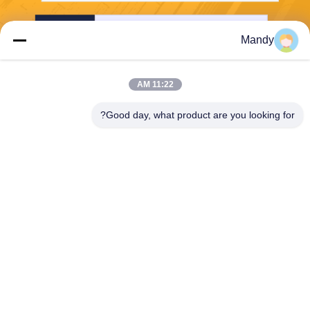
إرسال
Mandy
11:22 AM
Good day, what product are you looking for?
Wisecard Technology Co., Ltd.
blueliu@wisecardtech.com
+86-755-86007346
B1303 ، مبنى Chuangyi Tech
nology ، Gaoxin C. 1st Ave ،
Nanshan ، Shenzhen ، Guan
gdong ، 518057 ، الصين