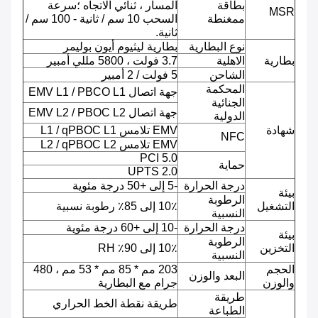
بطاقة
المسار ، ثنائي الاتجاه ؛سرعة
MSR
ممغنطة
السحب 10 سم / ثانية - 100 سم /
ثانية.
نوع البطارية
بطارية ليثيوم أيون بوليمر
بطارية
الاهلية
3.7 فولت ، 5800 مللي أمبير
الشاحن
5 فولت / 2 أمبير
المحكمة
جهة اتصال EMV L1 / PBCO L1
الجنائية
جهة اتصال EMV L2 / PBOC L2
الدولية
شهادة
EMV تلامس L1 / qPBOC L1
NFC
EMV تلامس L2 / qPBOC L2
PCI 5.0
حماية
UPTS 2.0
درجة الحرارة
-5 إلى +50 درجة مئوية
بيئة
الرطوبة
التشغيل
10٪ إلى 85٪ رطوبة نسبية
النسبية
درجة الحرارة
-10 إلى +60 درجة مئوية
بيئة
الرطوبة
التخزين
10٪ إلى 90٪ RH
النسبية
الحجم
203 مم * 85 مم * 53 مم ، 480
البعد والوزن
والوزن
جرام مع البطارية
طريقة
طريقة نقطة الخط الحراري
الطباعة