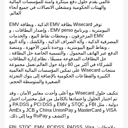
عالمي يقدم حلول دفع مبتكرة وآمنة للمؤسسات المالية
والهيئات الحكومية ومشغلي الاتصالات في جميع أنحاء
العالم.
توفر Wisecard بطاقة EMV الذكية ، وبطاقة EMV
البيومترية ، وبرنامج EMV perso ، وإصدار البطاقات ، و
EMV المزخرفون ، ومحطات نقاط البيع ، والخدمات
المصرفية الذكية ، وآلة الصراف الذكية ، والكشك ، وآلة البيع
، ونقاط البيع البيومترية ، ووحدة تأمين الأجهزة ، ومنصة
الدفع عبر الهاتف المحمول ، والتسمية الخاصة حل البطاقة ،
حل البطاقات المدفوعة مسبقًا ، نظام إدارة البطاقات
للشركاء في أكثر من 60 دولة حول العالم.تعمل مجموعة
منتجات Wisecard على تمكين المؤسسات المالية العالمية
الكبيرة والقطاعات الحكومية بالإضافة إلى بنوك التجزئة
الصغيرة والمتوسطة الحجم.
تتكيف حلول Wisecard مع أعلى وأحدث معايير الأمان ، وقد
تم اختبار الحلول واعتمادها بالكامل من قبل مختبرات اختبار
دولية ، مثل FBI و STQC و EMV و PCI DSS و PA DSS و
VISA و MasterCard و China UnionPay و JCB و AmEx
و اكتشف و RuPay وما إلى ذلك.
ملاحظات: FBI، STQC، EMV، PCIDSS، PADSS، Visa،