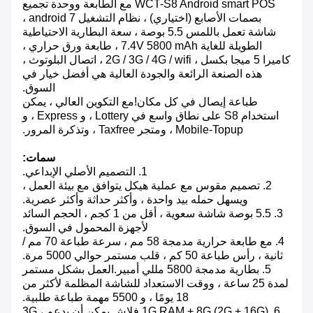
WCT-S8 Android smart POS مع الطابعة ووحدة تجميع
بصمات الأصابع (اختياري) ، نظام التشغيل android 7 ،
شاشة تعمل باللمس 5.5 بوصة ، سعة البطارية الاحتياطية
الطويلة للغاية 7.4V 5800 mAh ، طابعة ورق حراري ،
كاميرا 5 ميجا بكسل ، 2G / 3G / 4G / wifi ، اتصال البلوتوث ،
هذه الصنعة الرائعة والجودة العالية هي أفضل خيار في
السوق.
طباعة إيصال في كل مكان!مع التكوين العالي ، يمكن
استخدام S8 على نطاق واسع في Lottery ، و Express ، و
Mobile-Topup ، ومتجر Taxfree ، وتذكرة المرور.
سمات:
1. التصميم الأصلي الإبداعي.
2. تصميم مقوس مع عملية هيكل يتوافق مع بيئة العمل ،
ويسهل حمله بيد واحدة ، وأكثر حداثة وأكثر عصرية.
3. 5.5 بوصة شاشة سعوية ، أقل من 1 كجم ، الحجم السائد
لأجهزة المحمول في السوق.
4. مع طابعة حرارية مدمجة 58 مم ، سرعة طباعة 70 مم /
ثانية ، رأس طباعة 50 كم ، قلب مستمر حوالي 5000 مرة.
5. بطارية مدمجة 5800 مللي أمبير.العمل بشكل مستمر
لمدة 25 ساعة ، ووقت الاستعداد للشاشة المظلمة لأكثر من
18 يومًا ، و 5500 مهمة طباعة طلبية.
6. 1G RAM + 8G (2G + 16G) فلاش يمكن أن يدعم 3G ،