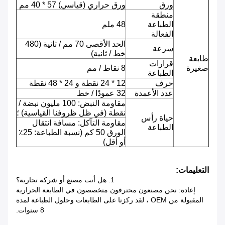
ورق
ورق حراري (قياسي) 57 * 40 مم
منطقة
الطباعة
48 ملم
الفعالة
الحد الأقصى 70 مم / ثانية (480
سرعة
خط / ثانية)
طابعة
قرارات
صغيرة
8 نقاط / مم
الطباعة
حرف
12 * 24 نقطة و 24 * 48 نقطة
عدد الأعمدة
32 عمودًا / خط
مقاومة النبض: 100 مليون نبضة /
نقطة (في ظل ظروفنا القياسية) ؛
حياة رأس
مقاومة التآكل: مسافة انتقال
الطباعة
الورق 50 كم (نسبة الطباعة: 25٪
أو أقل)
التعليمات:
1. هل أنت مصنع أو شركة تجارية؟
إعادة: نحن مصنعون محترفون متخصصون في الطابعة الحرارية
المقبولة من OEM ، لقد ركزنا على الطابعات وحلول الطباعة لمدة
8 سنوات.