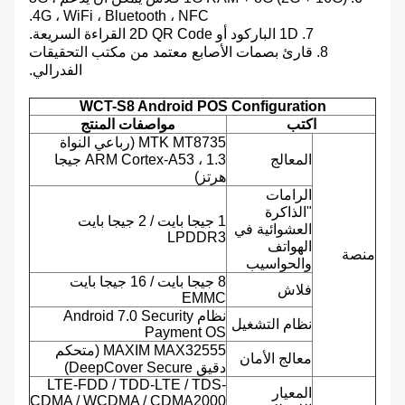
4G ، WiFi ، Bluetooth ، NFC.
7. 1D الباركود أو 2D QR Code القراءة السريعة.
8. قارئ بصمات الأصابع معتمد من مكتب التحقيقات
الفدرالي.
WCT-S8 Android POS Configuration
اكتب
مواصفات المنتج
MTK MT8735 (رباعي النواة
المعالج
ARM Cortex-A53 ، 1.3 جيجا
هرتز)
الرامات
"الذاكرة
1 جيجا بايت / 2 جيجا بايت
العشوائية في
LPDDR3
الهواتف
منصة
والحواسيب
8 جيجا بايت / 16 جيجا بايت
فلاش
EMMC
نظام Android 7.0 Security
نظام التشغيل
Payment OS
MAXIM MAX32555 (متحكم
معالج الأمان
دقيق DeepCover Secure)
LTE-FDD / TDD-LTE / TDS-
المعيار
CDMA / WCDMA / CDMA2000