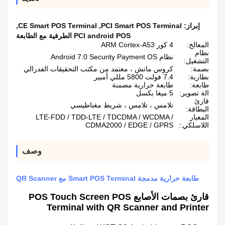
إبراز:
PCI Smart POS Terminal
,
CE Smart POS Terminal
,
PCI android POS الطرفية مع الطابعة
المعالج:
4 كور ARM Cortex-A53
نظام
نظام Android 7.0 Security Payment OS
التشغيل:
بصمة:
كروس ماتش ، معتمد من مكتب التحقيقات الفدرالي
بطارية:
7.4 فولت 5800 مللي أمبير
طابعة:
طابعة حرارية مضمنة
الة تصوير:
5 ميغا بكسل
قارئ
تلامس ، تلامس ، شريط مغناطيسي
البطاقة:
المعيار
LTE-FDD / TDD-LTE / TDCDMA / WCDMA /
اللاسلكي::
CDMA2000 / EDGE / GPRS
وصف
طابعة حرارية مدمجة Smart POS Terminal مع QR Scanner
قارئ بصمات الأصابع POS Touch Screen POS
Terminal with QR Scanner and Printer