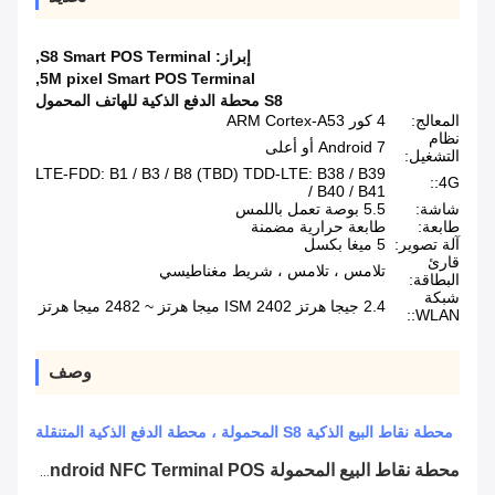
إبراز:
S8 Smart POS Terminal
,
,
5M pixel Smart POS Terminal
S8 محطة الدفع الذكية للهاتف المحمول
المعالج:
4 كور ARM Cortex-A53
نظام
Android 7 أو أعلى
التشغيل:
LTE-FDD: B1 / B3 / B8 (TBD) TDD-LTE: B38 / B39
4G::
/ B40 / B41
شاشة:
5.5 بوصة تعمل باللمس
طابعة:
طابعة حرارية مضمنة
آلة تصوير:
5 ميغا بكسل
قارئ
تلامس ، تلامس ، شريط مغناطيسي
البطاقة:
شبكة
2.4 جيجا هرتز ISM 2402 ميجا هرتز ~ 2482 ميجا هرتز
WLAN::
وصف
محطة نقاط البيع الذكية S8 المحمولة ، محطة الدفع الذكية المتنقلة
محطة نقاط البيع المحمولة Android NFC Terminal POS مع قارئ بصمات الأصابع