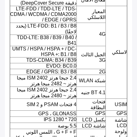
دقيقة DeepCover Secure)
LTE-FDD / TDD-LTE / TDS-
المعيار
CDMA / WCDMA / CDMA2000
اللاسلكي
/ EDGE / GPRS
LTE-FDD: B1 / B3 / B8 (يحدد
لاحقًا)
4G
TDD-LTE: B38 / B39 / B40 /
B41
UMTS / HSPA / HSPA + / DC-
لاسلكي
HSPA +: B1 / B8
الجيل الثالث
TDS-CDMA: B34 / B39
3G
EVDO: BC0.0
EDGE / GPRS: B3 / B8
2G
2.4 جيجا هرتز ISM 2402 ميجا
شبكة WLAN
هرتز ~ 2482 ميجا هرتز
2.4 جيجا هرتز ISM 2402 ميجا
BT 4.1 جنيه
هرتز ~ 2480 ميجا هرتز
فتحات
USIM
4 فتحات PSAM و 2 SIM
البطاقة
GPS
GPS
GPS ، GLONASS
720 * 1280 IPS
بكسل LCD
شاشة
LCD
شاشة LCD
5.5 بوصة
ولوحة
G + F + F ، اللمس اللوني