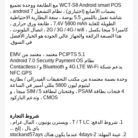
WCT-S8 Android smart POS مع الطابعة ووحدة تجميع
بصمات الأصابع (اختياري) ، نظام التشغيل android 7 ،
شاشة تعمل باللمس 5.5 بوصة ، سعة البطارية الاحتياطية
الطويلة للغاية 7.4V 5800 mAh ، طابعة ورق حراري ،
كاميرا 5 ميجا بكسل ، 2G / 3G / 4G / wifi ، اتصال البلوتوث ،
هذا الصنعة الرائعة والجهاز عالي الجودة هو الخيار الأفضل
في السوق.
PCIPTS 5.1 معتمد ، معتمد من EMV
نظام Android 7.0 Security Payment OS
يدعم شبكة 4G LTE Wi-Fi و Bluetooth و Contactless /
NFC.GPS
وحدة بصمة معتمدة من مكتب التحقيقات الفيدرالي / بطارية
ليثيوم ليون 5800 مللي أمبير في الساعة
4 فتحات بطاقة PSAM ، وفتحتان لبطاقة SIM / 5 ميجا ، و
CMOS ، وتدعم الباركود
شروط التجارة
1. شروط الدفع: T / T LC ، ويسترن يونيون ، المال غرام ،
باي بال ، إلخ ...
2. عينة المهلة: 2-4days عندما يكون هناك stockand57ays