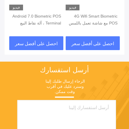
يو
فيديو
فيديو
ة
4G Wifi Smart Biometric
Android 7.0 Biometric POS
POS مع شاشة تعمل باللمس
Terminal ، آلة نقاط البيع
قارئ بصمات الأصابع
المحمولة مع طابعة مدمجة
قار
في البطارية
احصل على أفضل سعر
احصل على أفضل سعر
ا
أرسل استفسارك
الرجاء إرسال طلبك إلينا 
وسنرد عليك في أقرب 
وقت ممكن.