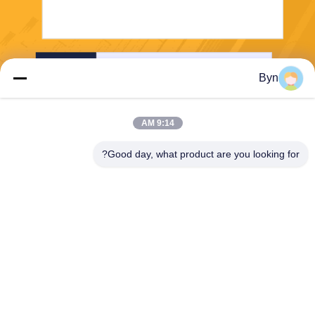
إرسال
Byn
9:14 AM
Good day, what product are you looking for?
Wisecard Technology Co., Ltd.
blueliu@wisecardtech.com
+86-755-86007346
B1303 ، مبنى Chuangyi Tech
nology ، Gaoxin C. 1st Ave ،
Nanshan ، Shenzhen ، Guan
gdong ، 518057 ، الصين