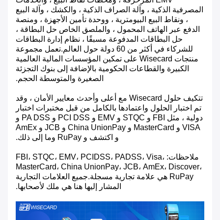
المصرفية الذكية ، وآلة الصراف الذكية ، والكشك ، وآلة البيع
، ونقاط البيع البيومترية ، ووحدة تأمين الأجهزة ، ومنصة
الدفع عبر الهاتف المحمول ، والملصق الخاص حل البطاقة ،
حل البطاقات المدفوعة مسبقًا ، نظام إدارة البطاقات
للشركاء في أكثر من 60 دولة حول العالم.تعمل مجموعة
منتجات Wisecard على تمكين المؤسسات المالية العالمية
الكبيرة والقطاعات الحكومية بالإضافة إلى بنوك التجزئة
الصغيرة والمتوسطة الحجم.
تتكيف حلول Wisecard مع أعلى وأحدث معايير الأمان ، وقد
تم اختبار الحلول واعتمادها بالكامل من قبل مختبرات اختبار
دولية ، مثل FBI و STQC و EMV و PCI DSS و PA DSS و
VISA و MasterCard و China UnionPay و JCB و AmEx
و اكتشف و RuPay وما إلى ذلك.
ملاحظات: FBI، STQC، EMV، PCIDSS، PADSS، Visa،
MasterCard، China UnionPay، JCB، AmEx، Discover،
RuPay هي علامة تجارية مسجلة.جميع العلامات التجارية
المشار إليها هنا هي ملك لأصحابها.