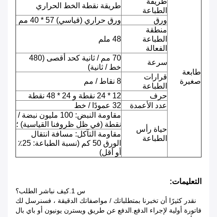
طريقة
طريقة نقطة الخط الحراري
الطباعة
ورق
ورق حراري (قياسي) 57 * 40 مم
منطقة
الطباعة
48 ملم
الفعالة
70 مم / ثانية كحد أقصى (480
سرعة
خط / ثانية)
طابعة
قرارات
صغيرة
8 نقاط / مم
الطباعة
حرف
12 * 24 نقطة و 24 * 48 نقطة
عدد الأعمدة
32 عمودًا / خط
مقاومة النبض: 100 مليون نبضة /
نقطة (في ظل ظروفنا القياسية) ؛
حياة رأس
مقاومة التآكل: مسافة انتقال
الطباعة
الورق 50 كم (نسبة الطباعة: 25٪
أو أقل)
التعليمات:
س 1.كيف نباشر الطلب؟
نقدر كثيرًا أن تخبرنا بمتطلباتك / مواصفاتك الدقيقة ، فسنرسل لك
فاتورة أولية لإجراء الدفع.الدفع عن طريق ويسترن يونيون أو باي بال