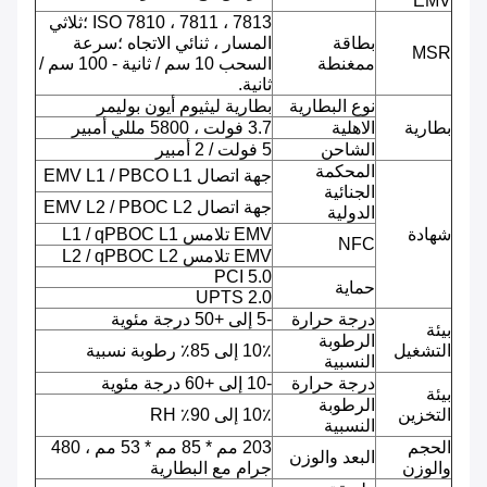
EMV
ISO 7810 ، 7811 ، 7813 ؛ثلاثي
بطاقة
المسار ، ثنائي الاتجاه ؛سرعة
MSR
ممغنطة
السحب 10 سم / ثانية - 100 سم /
ثانية.
نوع البطارية
بطارية ليثيوم أيون بوليمر
بطارية
الاهلية
3.7 فولت ، 5800 مللي أمبير
الشاحن
5 فولت / 2 أمبير
المحكمة
جهة اتصال EMV L1 / PBCO L1
الجنائية
جهة اتصال EMV L2 / PBOC L2
الدولية
شهادة
EMV تلامس L1 / qPBOC L1
NFC
EMV تلامس L2 / qPBOC L2
PCI 5.0
حماية
UPTS 2.0
درجة حرارة
-5 إلى +50 درجة مئوية
بيئة
الرطوبة
التشغيل
10٪ إلى 85٪ رطوبة نسبية
النسبية
درجة حرارة
-10 إلى +60 درجة مئوية
بيئة
الرطوبة
التخزين
10٪ إلى 90٪ RH
النسبية
الحجم
203 مم * 85 مم * 53 مم ، 480
البعد والوزن
والوزن
جرام مع البطارية