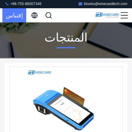
+86-755-86007346
blueliu@wisecardtech.com
إقتباس
المنتجات