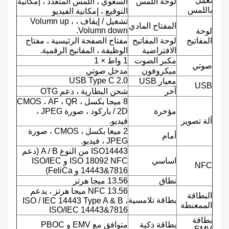
تعمل
لوحة اللمس
السعوي ، اللمس المتعدد ، إمكانية
باللمس
التوقيع ، إمكانية الفيديو
تشغيل / إيقاف ، Volumn up ،
المفتاح المادي
Volumn down.
لوحة
المفاتيح
لوحة المفاتيح
مفتاح الصفحة الرئيسية ، مفتاح
الافتراضية
الوظيفة ، المفاتيح الرقمية.
مكبر الصوت
1 واط × 1
صوتي
ميكروفون
مدخل صوتي
USB Type C 2.0
معيار USB
USB
آخر
شحن البطارية ، دعم OTG
8 ميجا بكسل ، CMOS ، AF ، QR
مؤخرة
/ 2D باركود ، صورة JPEG ،
آلة تصوير
فيديو.
2 ميغا بكسل ، CMOS ، صورة
أمام
JPEG ، فيديو.
ISO14443 من النوع A / B (دعم
اساسي
ISO 18092 NFC و ISO/IEC
NFC
14443&7816 و FeliCa)
نطاق
13.56 ميجا هرتز
NFC 13.56 ميجا هرتز ، يدعم
البطاقة
بطاقة تلامسية
ISO / IEC 14443 Type A & B ،
الممغنطة
ISO/IEC 14443&7816
بطاقة
بطاقة ذكية
متوافق مع EMV و PBOC