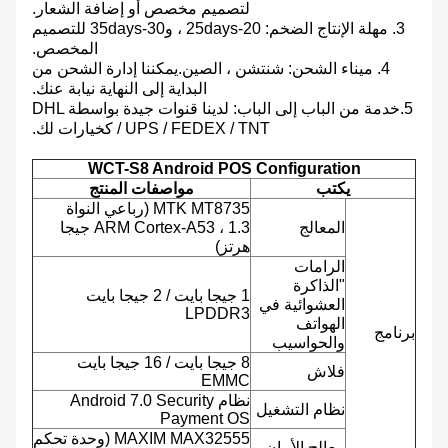
لتصميم مخصص أو إضافة الشعار.
3. مهلة الإنتاج الضخم: 20-25days ، و30-35days للتصميم
المخصص.
4. ميناء الشحن: شنتشن ، الصين.يمكننا إدارة الشحن من
البداية إلى النهاية نيابة عنك.
5.خدمة من الباب إلى الباب: لدينا قنوات جيدة بواسطة DHL
/ UPS / FEDEX / TNT كخيارات لك.
WCT-S8 Android POS Configuration
يكتب
مواصفات المنتج
MTK MT8735 (رباعي النواة
المعالج
ARM Cortex-A53 ، 1.3 جيجا
هرتز)
الرامات
"الذاكرة
1 جيجا بايت / 2 جيجا بايت
العشوائية في
LPDDR3
الهواتف
برنامج
والحواسيب
8 جيجا بايت / 16 جيجا بايت
فلاش
EMMC
نظام Android 7.0 Security
نظام التشغيل
Payment OS
MAXIM MAX32555 (وحدة تحكم
معالج الأمان