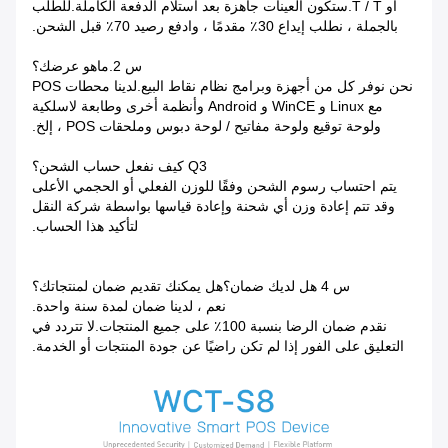
أو T / T.ستكون العينات جاهزة بعد استلام الدفعة الكاملة.للطلب
بالجملة ، نطلب إيداع 30٪ مقدمًا ، وادفع رصيد 70٪ قبل الشحن.
س 2.ماهو عرضك؟
نحن نوفر كل من أجهزة وبرامج نظام نقاط البيع.لدينا محطات POS
مع Linux و WinCE و Android وأنظمة أخرى وطابعة لاسلكية
ولوحة توقيع ولوحة مفاتيح / لوحة دبوس وملحقات POS ، إلخ.
Q3 كيف نفعل حساب الشحن؟
يتم احتساب رسوم الشحن وفقًا للوزن الفعلي أو الحجمي الأعلى
وقد تتم إعادة وزن أي شحنة وإعادة قياسها بواسطة شركة النقل
لتأكيد هذا الحساب.
س 4 هل لديك ضمان؟هل يمكنك تقديم ضمان لمنتجاتك؟
نعم ، لدينا ضمان لمدة سنة واحدة.
نقدم ضمان الرضا بنسبة 100٪ على جميع المنتجات.لا تتردد في
التعليق على الفور إذا لم تكن راضيًا عن جودة المنتجات أو الخدمة.