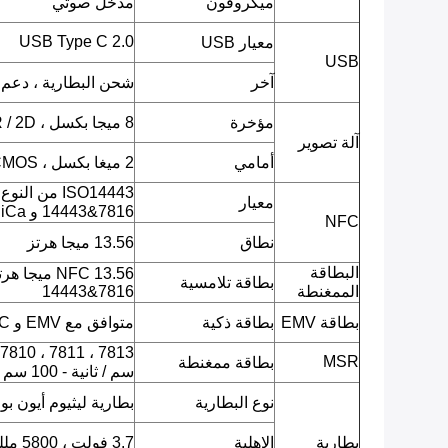
ميكروفون
مدخل صوتي
USB Type C 2.0
معيار USB
USB
آخر
شحن البطارية ، دعم OTG
مؤخرة
8 ميجا بكسل ، CMOS ، AF ، QR / 2D باركود ، صورة JPEG ، فيديو.
آلة تصوير
أمامي
2 ميغا بكسل ، CMOS ، صورة JPEG ، فيديو.
معيار
14443&7816 و FeliCa)
NFC
نطاق
13.56 ميجا هرتز
البطاقة
بطاقة تلامسية
الممغنطة
14443&7816
بطاقة EMV
بطاقة ذكية
متوافق مع EMV و PBOC
MSR
بطاقة ممغنطة
سم / ثانية - 100 سم / ثانية.
نوع البطارية
بطارية ليثيوم أيون بو
بطارية
الاهلية
3.7 فولت ، 5800 مللي أمبير