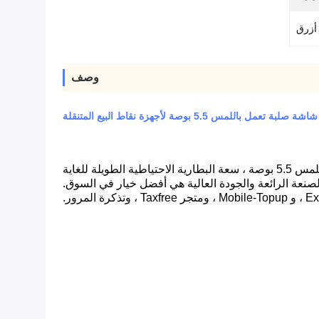
أزرق
وصف
شاشة صلبة تعمل باللمس 5.5 بوصة لأجهزة نقاط البيع المتنقلة
WCT-S8 Android smart POS مع الطابعة ووحدة تجميع بصمات الأصابع (اختياري) ، نظام التشغيل android 7 ، شاشة تعمل باللمس 5.5 بوصة ، سعة البطارية الاحتياطية الطويلة للغاية