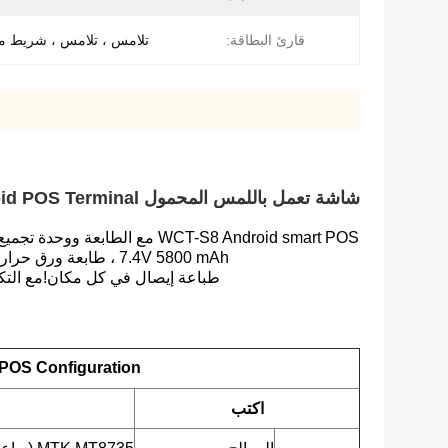
قارئ البطاقة:
تلامس ، تلامس ، شريط م
شاشة تعمل باللمس المحمول Rugged Android POS Terminal
7.4V 5800 mAh ، طابعة ورق حراري ، كاميرا 5 ميجا بكسل ، 2G / 3G / 4G / wifi ، اتصال البلوتوث ، هذه الصنعة الرائعة والجودة العالية هي أفضل خيار في السوق.
طباعة إيصال في كل مكان!مع التكوين العالي ، يمكن استخدام S8 على نطاق واسع في tery
POS Configuration
اكتب