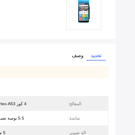
تحديد
وصف
المعالج:
4 كور ARM Cortex-A53
شاشة:
5.5 بوصة تعمل باللمس
الة تصوير:
5 ميغا بكسل