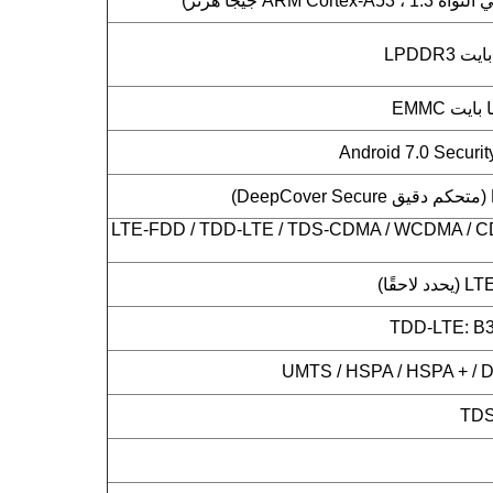
LTE-FDD / TDD-LTE / TDS-CDMA / WCDMA / C
حقًا)
TDD-LTE: B38
UMTS / HSPA / HSPA + / D
TDS