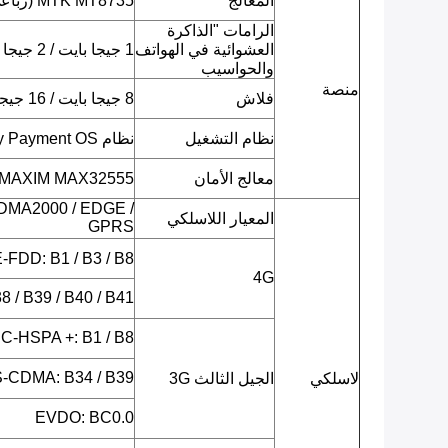
المعالج
MTK MT8735 (رباعي النواة ARM Cortex-A53 ، 1.3 جيجا هرتز)
الرامات "الذاكرة
العشوائية في الهواتف
1 جيجا بايت / 2 جيجا بايت LPDDR3
والحواسيب
منصة
فلاش
8 جيجا بايت / 16 جيجا بايت EMMC
نظام التشغيل
نظام Android 7.0 Security Payment OS
معالج الأمان
MAXIM MAX32555 (متحكم دقيق DeepCover Secure)
DMA2000 / EDGE /
المعيار اللاسلكي
GPRS
LTE-FDD: B1 / B3 / B8 (يحدد لا
4G
 / B39 / B40 / B41
C-HSPA +: B1 / B8
-CDMA: B34 / B39
لاسلكي
الجيل الثالث 3G
EVDO: BC0.0