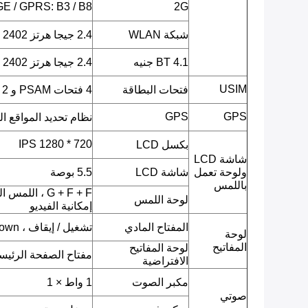
E / GPRS: B3 / B8
2G
شبكة WLAN
2.4 جيجا هرتز ISM 2402 ميجا هرتز ~ 2482 ميجا هرتز
BT 4.1 جنيه
2.4 جيجا هرتز ISM 2402 ميجا هرتز ~ 2480 ميجا هرتز
USIM
فتحات البطاقة
4 فتحات PSAM و 2 SIM
GPS
GPS
نظام تحديد المواقع ا
720 * 1280 IPS
بكسل LCD
شاشة LCD
ولوحة تعمل
شاشة LCD
5.5 بوصة
باللمس
G + F + F ، ا
لوحة اللمس
إمكانية الفيديو
المفتاح المادي
تشغيل / إيقاف ، Volumn up ، Volumn down.
لوحة
المفاتيح
لوحة المفاتيح
مفتاح الصفحة الرئيسية
الافتراضية
مكبر الصوت
1 واط × 1
صوتي