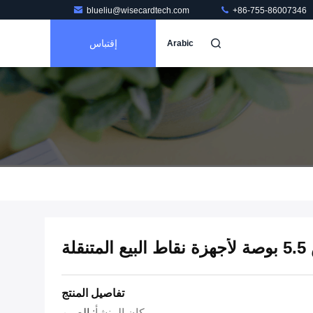
blueliu@wisecardtech.com
+86-755-86007346
إقتباس
Arabic
لة
تفاصيل المنتج
مكان المنشأ:
الصين