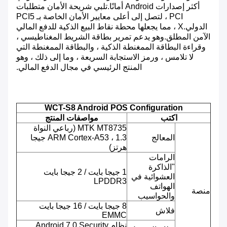
أكثر إصدارات Android أمانًا.تلبي شريحة الأمان متطلبات
PCI ، لتصل إلى أعلى معايير الأمان الخاصة بـ PCI5
الدولي.X ، مما يجعلها محطة نقاط البيع الذكية للدفع المالي
الآمن المطلق.وهو يدعم تمرير بطاقة الشريط المغناطيسي ،
وقراءة البطاقة الممغنطة الذكية ، والبطاقة الممغنطة التي
لا تلامس ، ورمز الاستجابة السريعة ، وما إلى ذلك ، وهو
المنتج الرئيسي في مجال الدفع المالي.
WCT-S8 Android POS Configuration
اكتب
مواصفات المنتج
MTK MT8735 (رباعي النواة
المعالج
ARM Cortex-A53 ، 1.3 جيجا
هرتز)
الرامات
"الذاكرة
1 جيجا بايت / 2 جيجا بايت
العشوائية في
LPDDR3
الهواتف
منصة
والحواسيب
8 جيجا بايت / 16 جيجا بايت
فلاش
EMMC
نظام Android 7.0 Security