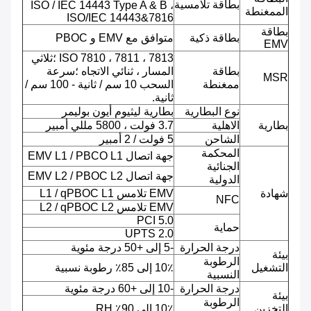
بطاقة تلامسية
ISO / IEC 14443 Type A & B ،
الممغنطة
ISO/IEC 14443&7816
بطاقة
بطاقة ذكية
متوافق مع EMV و PBOC
EMV
ISO 7810 ، 7811 ، 7813 ؛ثلاثي
بطاقة
المسار ، ثنائي الاتجاه ؛سرعة
MSR
ممغنطة
السحب 10 سم / ثانية - 100 سم /
ثانية.
نوع البطارية
بطارية ليثيوم أيون بوليمر
بطارية
الاهلية
3.7 فولت ، 5800 مللي أمبير
الشاحن
5 فولت / 2 أمبير
المحكمة
جهة اتصال EMV L1 / PBCO L1
الجنائية
جهة اتصال EMV L2 / PBOC L2
الدولية
شهادة
EMV تلامس L1 / qPBOC L1
NFC
EMV تلامس L2 / qPBOC L2
PCI 5.0
حماية
UPTS 2.0
درجة الحرارة
-5 إلى +50 درجة مئوية
بيئة
الرطوبة
التشغيل
10٪ إلى 85٪ رطوبة نسبية
النسبية
درجة الحرارة
-10 إلى +60 درجة مئوية
بيئة
الرطوبة
التخزين
10٪ إلى 90٪ RH