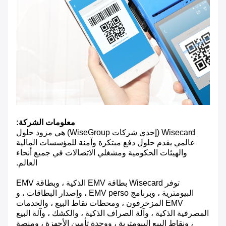
معلومات الشركة:
Wisecard (إحدى شركات WiseGroup) هي مزود حلول
عالمي يقدم حلول دفع مبتكرة وآمنة للمؤسسات المالية
والهيئات الحكومية ومشغلي الاتصالات في جميع أنحاء
العالم.
توفر Wisecard بطاقة EMV الذكية ، وبطاقة EMV
البيومترية ، وبرنامج EMV perso ، وإصدار البطاقات ، و
EMV المزخرفون ، ومحطات نقاط البيع ، والخدمات
المصرفية الذكية ، وآلة الصراف الذكية ، والكشك ، وآلة البيع
، ونقاط البيع البيومترية ، ووحدة تأمين الأجهزة ، ومنصة