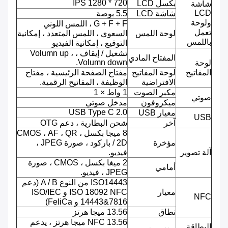
720 * 1280 IPS
بكسل LCD
شاشة
LCD
شاشة LCD
5.5 بوصة
ولوحة
G + F + F ، اللمس اللوني
تعمل
لوحة اللمس
السعوي ، اللمس المتعدد ، إمكانية
باللمس
التوقيع ، إمكانية الفيديو
تشغيل / إيقاف ، Volumn up ،
المفتاح المادي
Volumn down.
لوحة
المفاتيح
لوحة المفاتيح
مفتاح الصفحة الرئيسية ، مفتاح
الافتراضية
الوظيفة ، المفاتيح الرقمية.
مكبر الصوت
1 واط × 1
صوتي
ميكروفون
مدخل صوتي
USB Type C 2.0
معيار USB
USB
آخر
شحن البطارية ، دعم OTG
8 ميجا بكسل ، CMOS ، AF ، QR
مؤخرة
/ 2D باركود ، صورة JPEG ،
آلة تصوير
فيديو.
2 ميغا بكسل ، CMOS ، صورة
أمامي
JPEG ، فيديو.
ISO14443 من النوع A / B (دعم
معيار
ISO 18092 NFC و ISO/IEC
NFC
14443&7816 و FeliCa)
نطاق
13.56 ميجا هرتز
NFC 13.56 ميجا هرتز ، يدعم
البطاقة