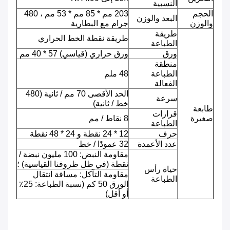
النسبية
الحجم
203 مم * 85 مم * 53 مم ، 480
البعد والوزن
والوزن
جرام مع البطارية
طريقة
طريقة نقطة الخط الحراري
الطباعة
ورق
ورق حراري (قياسي) 57 * 40 مم
منطقة
الطباعة
48 ملم
الفعالة
الحد الأقصى 70 مم / ثانية (480
سرعة
خط / ثانية)
طابعة
قرارات
صغيرة
8 نقاط / مم
الطباعة
حرف
12 * 24 نقطة و 24 * 48 نقطة
عدد الأعمدة
32 عمودًا / خط
مقاومة النبض: 100 مليون نبضة /
نقطة (في ظل ظروفنا القياسية) ؛
حياة رأس
مقاومة التآكل: مسافة انتقال
الطباعة
الورق 50 كم (نسبة الطباعة: 25٪
أو أقل)