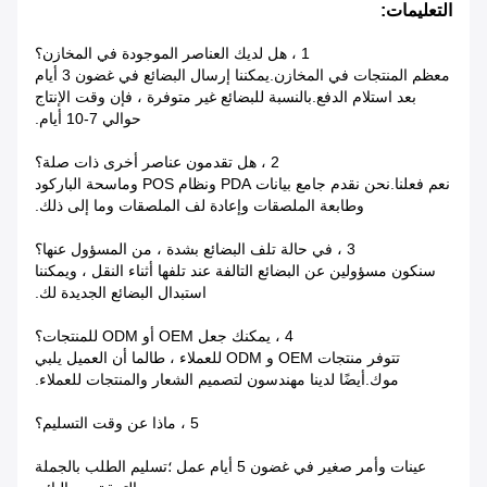
التعليمات:
1 ، هل لديك العناصر الموجودة في المخازن؟
معظم المنتجات في المخازن.يمكننا إرسال البضائع في غضون 3 أيام
بعد استلام الدفع.بالنسبة للبضائع غير متوفرة ، فإن وقت الإنتاج
حوالي 7-10 أيام.
2 ، هل تقدمون عناصر أخرى ذات صلة؟
نعم فعلنا.نحن نقدم جامع بيانات PDA ونظام POS وماسحة الباركود
وطابعة الملصقات وإعادة لف الملصقات وما إلى ذلك.
3 ، في حالة تلف البضائع بشدة ، من المسؤول عنها؟
سنكون مسؤولين عن البضائع التالفة عند تلفها أثناء النقل ، ويمكننا
استبدال البضائع الجديدة لك.
4 ، يمكنك جعل OEM أو ODM للمنتجات؟
تتوفر منتجات OEM و ODM للعملاء ، طالما أن العميل يلبي
موك.أيضًا لدينا مهندسون لتصميم الشعار والمنتجات للعملاء.
5 ، ماذا عن وقت التسليم؟
عينات وأمر صغير في غضون 5 أيام عمل ؛تسليم الطلب بالجملة