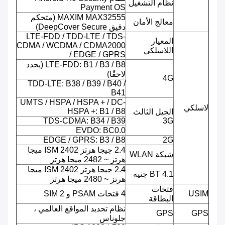
نظام التشغيل
Payment OS
MAXIM MAX32555 (متحكم
معالج الأمان
دقيق DeepCover Secure)
LTE-FDD / TDD-LTE / TDS-
المعيار
CDMA / WCDMA / CDMA2000
اللاسلكي
/ EDGE / GPRS
LTE-FDD: B1 / B3 / B8 (يحدد
لاحقًا)
4G
TDD-LTE: B38 / B39 / B40 /
B41
UMTS / HSPA / HSPA + / DC-
لاسلكي
HSPA +: B1 / B8
الجيل الثالث
TDS-CDMA: B34 / B39
3G
EVDO: BC0.0
EDGE / GPRS: B3 / B8
2G
2.4 جيجا هرتز ISM 2402 ميجا
شبكة WLAN
هرتز ~ 2482 ميجا هرتز
2.4 جيجا هرتز ISM 2402 ميجا
BT 4.1 جنيه
هرتز ~ 2480 ميجا هرتز
فتحات
USIM
4 فتحات PSAM و 2 SIM
البطاقة
نظام تحديد المواقع العالمي ،
GPS
GPS
جلوناس