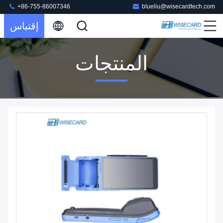
+86-755-86007346
blueliu@wisecardtech.com
إقتباس
المنتجات