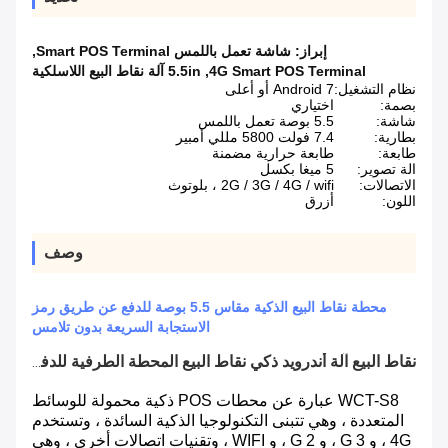
إبراز:
شاشة تعمل باللمس Smart POS Terminal
,
4G Smart POS Terminal
,
5.5in آلة نقاط البيع اللاسلكية
نظام التشغيل:
Android 7 أو أعلى
بصمة:
اختياري
شاشة:
5.5 بوصة تعمل باللمس
بطارية:
7.4 فولت 5800 مللي أمبير
طابعة:
طابعة حرارية مضمنة
الة تصوير:
5 ميغا بكسل
الاتصالات:
2G / 3G / 4G / wifi ، بلوتوث
اللون:
أزرق
وصف
محطة نقاط البيع الذكية مقاس 5.5 بوصة للدفع عن طريق رمز
الاستجابة السريعة بدون تلامس
نقاط البيع
آلة أندرويد
ذكي
نقاط البيع
المحطة الطرفية للدفع عن طريق جهات الاتصال وبدون تلامس ورمز QR
WCT-S8 عبارة عن محطات POS ذكية محمولة للوسائط
المتعددة ، وهي تتبنى التكنولوجيا الذكية السائدة ، وتستخدم
4G ، و 3 G ، و 2 G ، و WIFI ، وتقنيات اتصالات أخرى ، وهي