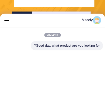
إرسال
Mandy
4:00 AM
Good day, what product are you looking for?
Wisecard Technology Co., Ltd.
blueliu@wisecardtech.com
+86-755-86007346
B1303 ، مبنى Chuangyi Tech
nology ، Gaoxin C. 1st Ave ،
Nanshan ، Shenzhen ، Guan
gdong ، 518057 ، الصين