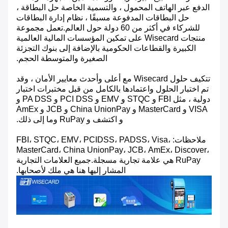
الدفع عبر الهاتف المحمول ، والتسمية الخاصة حل البطاقة ،
حل البطاقات المدفوعة مسبقًا ، نظام إدارة البطاقات
للشركاء في أكثر من 60 دولة حول العالم.تعمل مجموعة
منتجات Wisecard على تمكين المؤسسات المالية العالمية
الكبيرة والقطاعات الحكومية بالإضافة إلى بنوك التجزئة
الصغيرة والمتوسطة الحجم.
تتكيف حلول Wisecard مع أعلى وأحدث معايير الأمان ، وقد
تم اختبار الحلول واعتمادها بالكامل من قبل مختبرات اختبار
دولية ، مثل FBI و STQC و EMV و PCI DSS و PA DSS و
VISA و MasterCard و China UnionPay و JCB و AmEx
و اكتشف و RuPay وما إلى ذلك.
ملاحظات: FBI، STQC، EMV، PCIDSS، PADSS، Visa،
MasterCard، China UnionPay، JCB، AmEx، Discover،
RuPay هي علامة تجارية مسجلة.جميع العلامات التجارية
المشار إليها هنا هي ملك لأصحابها.