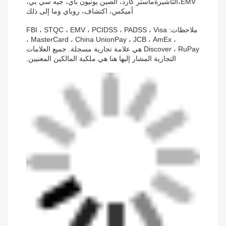
EMV،التأشيرةماستر كارد، الصين يونيون باي، جيه سي بي،
أميكس، اكتشاف، روباي وما إلى ذلك
ملاحظات: FBI ، STQC ، EMV ، PCIDSS ، PADSS ، Visa
، MasterCard ، China UnionPay ، JCB ، AmEx ،
Discover ، RuPay هي علامة تجارية مسجلة. جميع العلامات
التجارية المشار إليها هنا هي ملكية المالكين المعنيين.