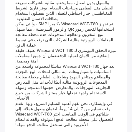
والسهل بدون اتصال، مما يجعلها مثالية للشركات سريعة
الخطى مثل المقاهي وشاحنات الطعام. يوفر قارئ الشريط
المغناطيسي خيار احتياطي للعملاء الذين يفضلون استخدام
بطاقات الائتمان التقليدية.
تم تجهيز Wisecard WCT-T80 بكاميرا 5MP ، والتي يمكن
استخدامها لفحص رموز QR والرموز الشريطية ، مما يسهل
تتبع المخزون ومعالجة المدفوعات.هذه محطة معالجة
المعاملات الروبوتية مثالية للشركات التي ترغب في تبسيط
عملية الدفع.
ميزة التحقق البيومتري لـ Wisecard WCT-T80 تضيف طبقة
إضافية من الأمان لعملية الدفعضمان أن جميع المعاملات
آمنة ومحمية.
يعد جهاز Wisecard WCT-T80 مناسبًا لمجموعة واسعة من
المناسبات والسيناريوهات. إنه مثالي لمحلات البيع بالتجزئة
والمطاعم ومتاجر القهوة وشاحنات الطعام.محطة معالجة
المدفوعات الروبوتية مثالية أيضًا للأحداث مثل المعارض
التجارية، المهرجانات، والمعارض. حجمها المدمجة وسهلة
الاستخدام واجهة تجعلها خيار ممتاز للشركات من جميع
الأحجام.
في وايسكارد، نحن نفهم أهمية التسليم السريع، ولهذا نقدم
وقت تسليم من 7 إلى 14 يوماً، لضمان وصول عملائنا إلى
طلباتهم في الوقت المناسب.اختر Wisecard WCT-T80
للحصول على محطة معالجة الدفع الموثوقة والفعالة لنظام
الأندرويد والتي ستجعل معالجة الدفع سهلة!