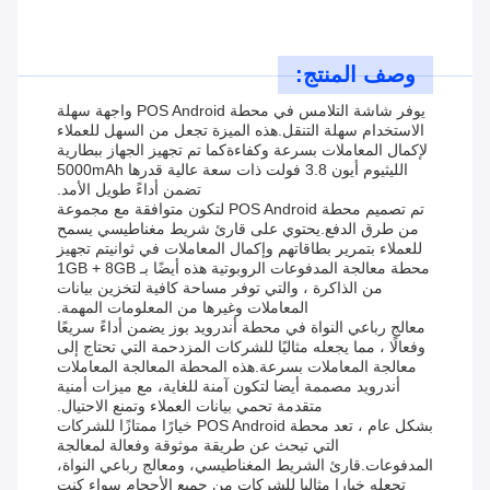
وصف المنتج:
يوفر شاشة التلامس في محطة POS Android واجهة سهلة
الاستخدام سهلة التنقل.هذه الميزة تجعل من السهل للعملاء
لإكمال المعاملات بسرعة وكفاءةكما تم تجهيز الجهاز ببطارية
الليثيوم أيون 3.8 فولت ذات سعة عالية قدرها 5000mAh
تضمن أداءً طويل الأمد.
تم تصميم محطة POS Android لتكون متوافقة مع مجموعة
من طرق الدفع.يحتوي على قارئ شريط مغناطيسي يسمح
للعملاء بتمرير بطاقاتهم وإكمال المعاملات في ثوانيتم تجهيز
محطة معالجة المدفوعات الروبوتية هذه أيضًا بـ 1GB + 8GB
من الذاكرة ، والتي توفر مساحة كافية لتخزين بيانات
المعاملات وغيرها من المعلومات المهمة.
معالج رباعي النواة في محطة أندرويد بوز يضمن أداءً سريعًا
وفعالًا ، مما يجعله مثاليًا للشركات المزدحمة التي تحتاج إلى
معالجة المعاملات بسرعة.هذه المحطة المعالجة المعاملات
أندرويد مصممة أيضا لتكون آمنة للغاية، مع ميزات أمنية
متقدمة تحمي بيانات العملاء وتمنع الاحتيال.
بشكل عام ، تعد محطة POS Android خيارًا ممتازًا للشركات
التي تبحث عن طريقة موثوقة وفعالة لمعالجة
المدفوعات.قارئ الشريط المغناطيسي، ومعالج رباعي النواة،
تجعله خيارا مثاليا للشركات من جميع الأحجام سواء كنت