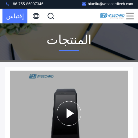
+86-755-86007346
blueliu@wisecardtech.com
إقتباس
المنتجات