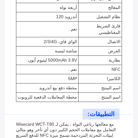
المعالج
أربعة نواة
نظام التشغيل
أندرويد 120
قارئ الشريط
نعم..
المغناطيسي
الاتصال
الواي فاي، 2/3/4G
العرض
شاشة لمسة
بطارية
5000mAh 3.8V ليثيوم أيون
NFC
نعم..
الكاميرا
5MP
اسم المنتج
محطة دفع بيع أندرويد
اسم المنتج
محطة المعاملات الدفعية للروبوت
التطبيقات:
مع معالجها رباعي النواة ، يمكن لـ Wisecard WCT-T80
التعامل مع معاملات الحجم الكبير دون أي تأخر وهو مثالي
لبيئات التجزئة المزدحمة.تسمح ميزة NFC للدفع السريع