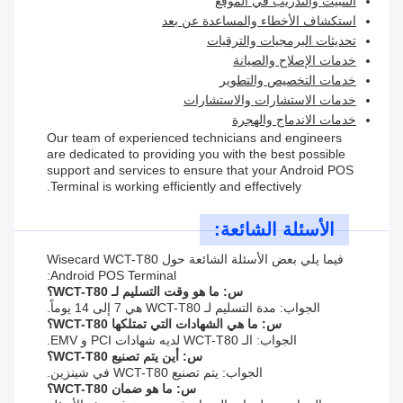
التثبيت والتدريب في الموقع
استكشاف الأخطاء والمساعدة عن بعد
تحديثات البرمجيات والترقيات
خدمات الإصلاح والصيانة
خدمات التخصيص والتطوير
خدمات الاستشارات والاستشارات
خدمات الاندماج والهجرة
Our team of experienced technicians and engineers
are dedicated to providing you with the best possible
support and services to ensure that your Android POS
Terminal is working efficiently and effectively.
الأسئلة الشائعة:
فيما يلي بعض الأسئلة الشائعة حول Wisecard WCT-T80
Android POS Terminal:
س: ما هو وقت التسليم لـ WCT-T80؟
الجواب: مدة التسليم لـ WCT-T80 هي 7 إلى 14 يوماً.
س: ما هي الشهادات التي تمتلكها WCT-T80؟
الجواب: الـ WCT-T80 لديه شهادات PCI و EMV.
س: أين يتم تصنيع WCT-T80؟
الجواب: يتم تصنيع WCT-T80 في شينزين.
س: ما هو ضمان WCT-T80؟