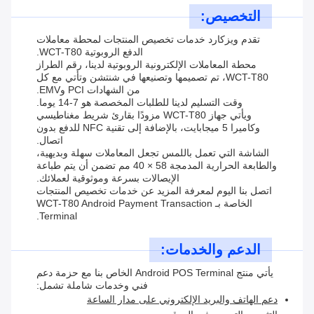
التخصيص:
تقدم ويزكارد خدمات تخصيص المنتجات لمحطة معاملات
الدفع الروبوتية WCT-T80.
محطة المعاملات الإلكترونية الروبوتية لدينا، رقم الطراز
WCT-T80، تم تصميمها وتصنيعها في شنتشن وتأتي مع كل
من الشهادات PCI وEMV.
وقت التسليم لدينا للطلبات المخصصة هو 7-14 يوما.
ويأتي جهاز WCT-T80 مزودًا بقارئ شريط مغناطيسي
وكاميرا 5 ميجابايت، بالإضافة إلى تقنية NFC للدفع بدون
اتصال.
الشاشة التي تعمل باللمس تجعل المعاملات سهلة وبديهية،
والطابعة الحرارية المدمجة 58 × 40 مم تضمن أن يتم طباعة
الإيصالات بسرعة وموثوقية لعملائك.
اتصل بنا اليوم لمعرفة المزيد عن خدمات تخصيص المنتجات
الخاصة بـ WCT-T80 Android Payment Transaction
Terminal.
الدعم والخدمات:
يأتي منتج Android POS Terminal الخاص بنا مع حزمة دعم
فني وخدمات شاملة تشمل:
دعم الهاتف والبريد الإلكتروني على مدار الساعة