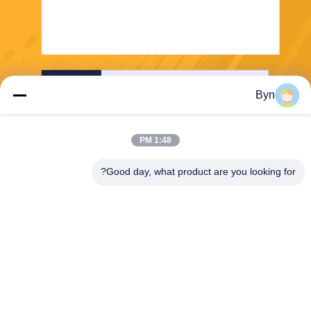
إرسال
Byn
1:48 PM
Good day, what product are you looking for?
Wisecard Technology Co., Ltd.
blueliu@wisecardtech.com
+86-755-86007346
B1303 ، مبنى Chuangyi Tech
nology ، Gaoxin C. 1st Ave ،
Nanshan ، Shenzhen ، Guan