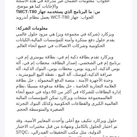
الجواب: معلومات الضمان غير مدرجة في هذه الأسئلة
والإجابات كما هو موضح.
س: ما البرنامج الذي يستخدمه جهاز WCT-T80؟
الجواب: جهاز WCT-T80 يعمل بنظام أندرويد
معلومات الشركة:
ويزكارد (شركة في مجموعة ويز) هي مزود حلول عالمي
يقدم حلول دفع مبتكرة وآمنة للمؤسسات المالية،الكيانات
الحكومية وشركات الاتصالات في جميع أنحاء العالم.
ويزكارد تقدم بطاقة ذكية إم في، بطاقة بيومتري إم في،
برنامج إم في الشخصي، إصدار البطاقة، محطات إم في، آلة
بوس الذكية، أندرويد بوس، محطات بوس، البنوك الذكية، آلة
صرافة الذكية،كيوسك، آلة البيع ، نقطة البيع البيومترية ،
وحدة الأجهزة الآمنة ، منصة الدفع المحمولة ، حل بطاقة
العلامة التجارية الخاصة ، حل بطاقة مدفوعة مسبقًا ،نظام
إدارة البطاقات للشركاء في أكثر من 60 دولة في جميع أنحاء
العالممجموعة منتجات ويزكارد تمكن المؤسسات المالية
العالمية الكبرى والقطاعات الحكومية وكذلك البنوك التجزئة
الصغيرة والمتوسطة الحجم.
حلول ويزكارد تتكيف مع أعلى وأحدث المعايير الأمنية، وقد
تم اختبار الحلول بالكامل وشهادة من قبل مختبرات الاختبار
الدولية، مثل مكتب التحقيقات الفيدرالي، STQC،