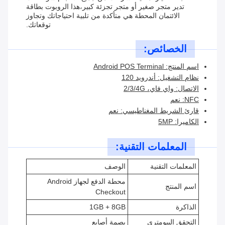
تدير متجر صغير أو متجر تجزئة كبير،هذا الروبوت بطاقة
الائتمان المحطة هي متأكدة من تلبية احتياجاتك وتجاوز
توقعاتك.
الخصائص:
اسم المنتج: Android POS Terminal
نظام التشغيل: أندرويد 120
الاتصال: واي فاي، 2/3/4G
NFC: نعم
قارئ الشريط المغناطيسي: نعم
الكاميرا: 5MP
المعلمات التقنية:
المعلمات التقنية
الوصف
محطة الدفع لجهاز Android
اسم المنتج
Checkout
الذاكرة
1GB + 8GB
التحقق البيومتري
بصمة أصابع