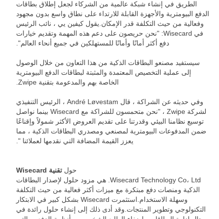
الطريق في إنشاء شبكة عالمية من الشركاء لجعل إطلاق بطاقات
الدفع البيومترية والأجهزة القابلة للارتداء على نطاق واسع بدون مجهود
وفعالية من حيث التكلفة قدر الإمكان.يقول كيفين يي ، نائب الرئيس
في Wisecard: "نحن حريصون على دعم هذه المهمة وتقديم خيارات
دفع أكثر أمانًا وأمانًا للمستهلكين في جميع أنحاء العالم".
سيستفيد مصنعو البطاقات الذكية من هذا التعاون من خلال الوصول
إلى عملية التخصيص المعتمدة والمثبتة لبطاقات الدفع البيومترية
الخاصة بهم والمدعومة بتقنية Zwipe.
وفي حديثه عن الشراكة ، قال André Løvestam ، الرئيس التنفيذي
لشركة Zwipe ، "نحن متحمسون للشراكة مع Wisecard بينما نواصل
توسيع نظامنا البيئي وقدرتنا على تقديم العروض الأكثر شمولاً وإقناعًا
ضمن المدفوعات البيومترية لمصنعي ومصدري البطاقات الذكية ، مما
يعزز القيمة المضافة التي نقدمها لعملائنا ".
حول
تقنية Wisecard
Wisecard Technology Co، Ltd. هي مزود حلول لإصدار البطاقات
الذكية ومنصات دفع مبتكرة مع ميزات أكثر فعالية من حيث التكلفة
وسهلة الاستخدام.استثمرت Wisecard بشكل كبير في الابتكار
التكنولوجي وتطوير المنتجات.وقد أدى ذلك إلى إنشاء حلول رائدة في
مجال إدارة البطاقات وإضفاء الطابع الشخصي ، وأنظمة الدفع ، والتي