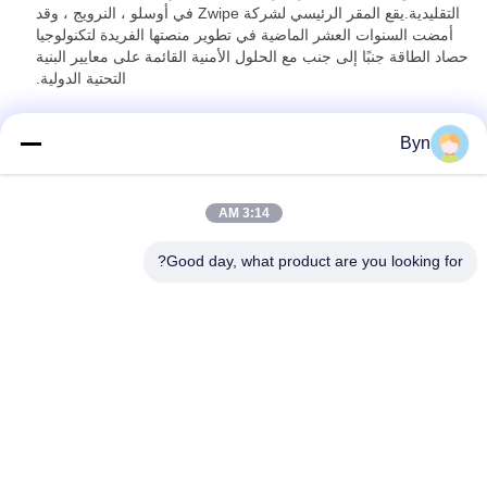
التقليدية.يقع المقر الرئيسي لشركة Zwipe في أوسلو ، النرويج ، وقد
أمضت السنوات العشر الماضية في تطوير منصتها الفريدة لتكنولوجيا
حصاد الطاقة جنبًا إلى جنب مع الحلول الأمنية القائمة على معايير البنية
التحتية الدولية.
لمعرفة المزيد ، قم بزيارة
www.zwipe.com
Byn
3:14 AM
Good day, what product are you looking for?
Wisecard Technology Co., Ltd.
blueliu@wisecardtech.com
+86-755-86007346
B1303 ، مبنى Chuangyi Tech
nology ، Gaoxin C. 1st Ave ،
Nanshan ، Shenzhen ، Guan
gdong ، 518057 ، الصين