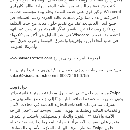
كانت متوافقة مع اللوائح من أنظمة الدفع الدولية.لطالما كان لدى
Wisecard تركيز قوي على خدمة العملاء وقام ببناء مؤسسة خدمات
احترافية رائدة ، مما يوفر منتجات عالية الجودة ودعم العمليات في
جميع أنحاء العالم.بعد عقد من تقديم حلول فعالة من حيث التكلفة
ومبتكرة ومستقلة عن البائعين تمكّن العملاء من تحسين عملياتهم
التشغيلية ، نجحت Wisecard في نشر الحلول في أكثر من 60 دولة
في جميع أنحاء أوروبا وإفريقيا والشرق الأوسط وجنوب شرق آسيا
وأمريكا الجنوبية.
لمعرفة المزيد ، يرجى زيارة
www.wisecardtech.com
لمزيد من المعلومات ، يرجى الاتصال بـ: كيفين يي ، نائب الرئيس ، +
sales@wisecardtech.com
86755 86007346
حول
زويب
Zwipe هو مزود حلول تقني يتيح حلول مصادقة بيومترية قائمة بذاتها
بدون بطارية ، منخفضة الطاقة للغاية.جنبًا إلى جنب مع نظام بيئي من
الشركاء بما في ذلك العلامات التجارية العالمية في مجالات الأمان
والخدمات المالية وتطبيقات الهوية ، تعمل Zwipe على "جعل الراحة
الآمنة والآمنة ™" للبنوك والتجار والمستهلكين.باستخدام التعرف
المتقدم على بصمات الأصابع أثناء حماية المعلومات الشخصية ، تعالج
حلول Zwipe مخاطر سرقة البيانات الملازمة لأساليب المصادقة