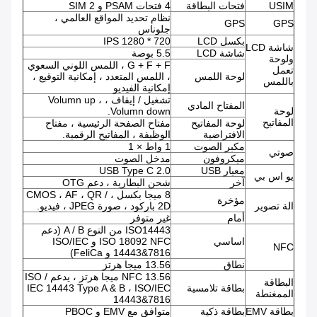
USIM
فتحات البطاقة
4 فتحات PSAM و 2 SIM
نظام تحديد المواقع العالمي ،
GPS
GPS
جلوناس
بكسل LCD
720 * 1280 IPS
شاشة LCD
شاشة LCD
5.5 بوصة
ولوحة
G + F + F ، اللمس اللوني السعوي
تعمل
لوحة اللمس
، اللمس المتعدد ، إمكانية التوقيع ،
باللمس
إمكانية الفيديو
تشغيل / إيقاف ، Volumn up ،
المفتاح المادي
لوحة
Volumn down.
المفاتيح
لوحة المفاتيح
مفتاح الصفحة الرئيسية ، مفتاح
الافتراضية
الوظيفة ، المفاتيح الرقمية.
مكبر الصوت
1 واط × 1
صوتي
ميكروفون
مدخل الصوت
معيار USB
USB Type C 2.0
يو اس بي
آخر
شحن البطارية ، دعم OTG
8 ميجا بكسل ، CMOS ، AF ، QR /
مؤخرة
الة تصوير
2D باركود ، صورة JPEG ، فيديو.
أمام
غير متوفر
ISO14443 من النوع A / B (دعم
اساسي
ISO 18092 NFC و ISO/IEC
NFC
14443&7816 و FeliCa)
نطاق
13.56 ميجا هرتز
NFC 13.56 ميجا هرتز ، يدعم ISO /
البطاقة
بطاقة تلامسية
IEC 14443 Type A & B ، ISO/IEC
الممغنطة
14443&7816
بطاقة EMV
بطاقة ذكية
متوافق مع EMV و PBOC