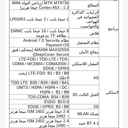
MTK MT8735 (رباعي النواة ARM
المعالج
Cortex-A53 ، 1.3 جيجا هرتز)
الرامات "الذاكرة
العشوائية في
1 جيجا بايت / 2 جيجا بايت LPDDR3
الهواتف
والحواسيب
برنامج
8 جيجا بايت / 16 جيجا بايت EMMC
فلاش
، بطاقة TF مدعومة
نظام Android 7.0 Security
نظام التشغيل
Payment OS
MAXIM MAX32555 (متحكم دقيق
معالج الأمان
DeepCover Secure)
LTE-FDD / TDD-LTE / TDS-
المعيار اللاسلكي
CDMA / WCDMA / CDMA2000 /
EDGE / GPRS
LTE-FDD: B1 / B3 / B8 (يحدد
4G
لاحقًا)
TDD-LTE: B38 / B39 / B40 / B41
UMTS / HSPA / HSPA + / DC-
HSPA +: B1 / B8
لاسلكي
الجيل الثالث 3G
TDS-CDMA: B34 / B39
EVDO: BC0.0
EDGE / GPRS: B3 / B8
2G
2.4 جيجا هرتز ISM 2402 ميجا هرتز
شبكة WLAN
~ 2482 ميجا هرتز
2.4 جيجا هرتز ISM 2402 ميجا هرتز
BT 4.1 جنيه
~ 2480 ميجا هرتز