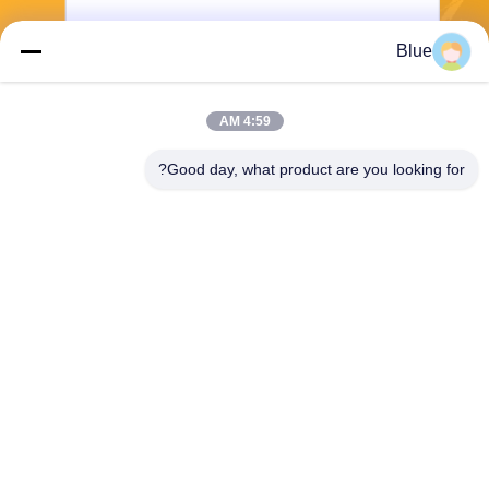
Blue
4:59 AM
Good day, what product are you looking for?
إرسال
Wisecard Technology Co., Ltd.
blueliu@wisecardtech.com
+86-755-86007346
B1303 ، مبنى Chuangyi Tech
nology ، Gaoxin C. 1st Ave ،