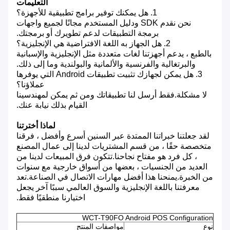
التعليمات
1. هل يمكنك توفير برامج تطبيقية للأجهزة؟
نحن نقدم SDK ودليل المستخدم مجانًا لجميع واجهات
برمجة التطبيقات لدعم تطويرك أو برمجتك.
2. هل الجهاز به اللغة الافتراضية هي الإنجليزية؟
بالطبع ، يدعم أجهزتنا لغات متعددة مثل الإنجليزية والإسبانية
والبرتغالية والفرنسية والألمانية والبولندية وما إلى ذلك.
3. هل يمكن لجهازك تثبيت تطبيقات Android التي يوفرها
عملاؤنا؟
لا مشكلة.فقط أرسل لنا تطبيقاتك ومن ثم يمكن لمهندسينا
القيام بذلك نيابة عنك.
لماذا أخترتنا
لقد جعلتنا خبراتنا الممتدة عبر السنين أسرع وأفضل ، فرقنا
متخصصة حقًا ، من قسم المشتريات لدينا إلى عمال المصنع
، كل فرد هو مفتاح نجاحنا.تتكون فرق المبيعات لدينا من
العديد من الجنسيات ، بعضها من أسواق خارجية مع سنوات
من الخبرة.يمنحنا هذا أفضل مهارات الاتصال في الصناعة.تعد
معرفتنا باللغة الإنجليزية والسوق العالمي سببًا آخر يجعل
اختيارنا منطقيًا فقط.
WCT-T90FO Android POS Configuration
نوع
مواصفات المنتج