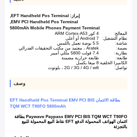
إبراز:
EFT Handheld Pos Terminal
,
,
EMV PCI Handheld Pos Terminal
5800mAh Mobile Phones Payment Terminal
المعالج:
4 كور ARM Cortex-A53
نظام التشغيل:
Android 7 أو أعلى
شاشة:
5.5 بوصة تعمل باللمس
بصمة:
Aratek ، معتمد من مكتب التحقيقات الفدرالي
بطارية:
7.4 فولت 5800 مللي أمبير
طابعة:
طابعة حرارية مضمنة
الكاميرا الخلفية:
8 ميغا بكسل
تواصل:
2G / 3G / 4G / wifi ، بلوتوث
وصف
بطاقة الائتمان EFT Handheld Pos Terminal EMV PCI BIS
TQM WCT T90FO 5800mAh
Paywave Paypass EMV PCI BIS TQM WCT T90FO بطاقة
ائتمان الهواتف المحمولة الدفع EFT نقاط البيع المحمولة للبيع
بالتجزئة