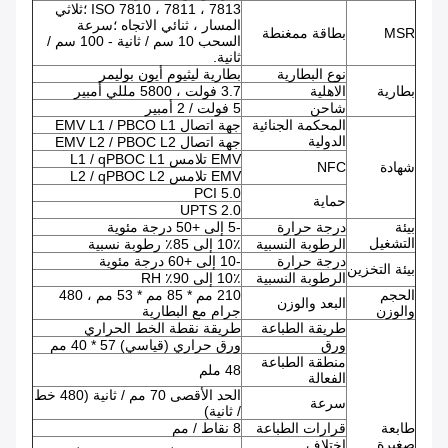
ISO 7810 ، 7811 ، 7813 ؛ثلاثي
المسار ، ثنائي الاتجاه ؛سرعة
MSR
بطاقة ممغنطة
السحب 10 سم / ثانية - 100 سم /
ثانية.
نوع البطارية
بطارية ليثيوم أيون بوليمر
بطارية
الاهلية
3.7 فولت ، 5800 مللي أمبير
شاحن
5 فولت / 2 أمبير
المحكمة الجنائية
جهة اتصال EMV L1 / PBCO L1
الدولية
جهة اتصال EMV L2 / PBOC L2
EMV تلامس L1 / qPBOC L1
شهادة
NFC
EMV تلامس L2 / qPBOC L2
PCI 5.0
حماية
UPTS 2.0
بيئة
درجة حرارة
-5 إلى +50 درجة مئوية
التشغيل
الرطوبة النسبية
10٪ إلى 85٪ رطوبة نسبية
درجة حرارة
-10 إلى +60 درجة مئوية
بيئة التخزين
الرطوبة النسبية
10٪ إلى 90٪ RH
الحجم
210 مم * 85 مم * 53 مم ، 480
البعد والوزن
والوزن
جرام مع البطارية
طريقة الطباعة
طريقة نقطة الخط الحراري
ورق
ورق حراري (قياسي) 57 * 40 مم
منطقة الطباعة
48 ملم
الفعالة
الحد الأقصى 70 مم / ثانية (480 خط
سرعة
/ ثانية)
طابعة
قرارات الطباعة
8 نقاط / مم
صغيرة
اختلاف