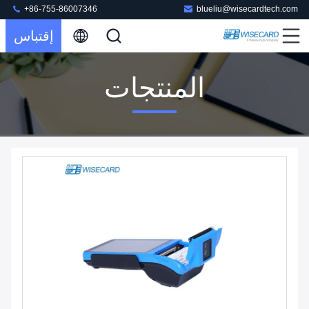
+86-755-86007346
blueliu@wisecardtech.com
إقتباس
المنتجات