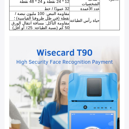
12 * 24 نقطة و 24 * 48 نقطة
الشخصيات
عدد الأعمدة
32 عمودًا / خط
مقاومة النبض: 100 مليون نبضة /
نقطة (في ظل ظروفنا القياسية) ؛
حياة رأس الطباعة
مقاومة التآكل: مسافة انتقال الورق
50 كم (نسبة الطباعة: 25٪ أو أقل)