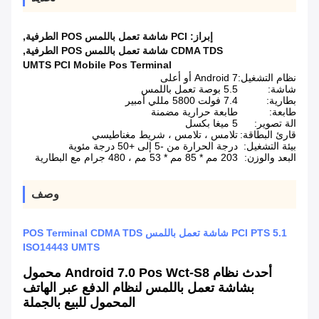
إبراز:
PCI شاشة تعمل باللمس POS الطرفية
,
CDMA TDS شاشة تعمل باللمس POS الطرفية
,
UMTS PCI Mobile Pos Terminal
نظام التشغيل:
Android 7 أو أعلى
شاشة:
5.5 بوصة تعمل باللمس
بطارية:
7.4 فولت 5800 مللي أمبير
طابعة:
طابعة حرارية مضمنة
الة تصوير:
5 ميغا بكسل
قارئ البطاقة:
تلامس ، تلامس ، شريط مغناطيسي
بيئة التشغيل:
درجة الحرارة من -5 إلى +50 درجة مئوية
البعد والوزن:
203 مم * 85 مم * 53 مم ، 480 جرام مع البطارية
وصف
PCI PTS 5.1 شاشة تعمل باللمس POS Terminal CDMA TDS
ISO14443 UMTS
أحدث نظام Android 7.0 Pos Wct-S8 محمول
بشاشة تعمل باللمس لنظام الدفع عبر الهاتف
المحمول للبيع بالجملة