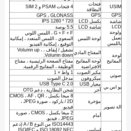
فتحات
USIM
4 فتحات PSAM و 2 SIM
البطاقة
GPS
GPS
GPS ، GLONASS
720 * 1280 IPS
بكسل LCD
شاشة
LCD
شاشة LCD
5.5 بوصة
ولوحة
G + F + F ، اللمس اللوني
تعمل
لوحة اللمس
السعوي ، اللمس المتعدد ، إمكانية
باللمس
التوقيع ، إمكانية الفيديو
تشغيل / إيقاف ، Volumn up ،
المفتاح المادي
Volumn down.
لوحة
المفاتيح
لوحة المفاتيح
مفتاح الصفحة الرئيسية ، مفتاح
الافتراضية
الوظيفة ، المفاتيح الرقمية.
مكبر الصوت
1 واط × 1
صوتي
ميكروفون
مدخل الصوت
USB Type C 2.0
معيار USB
يو اس بي
آخر
شحن البطارية ، دعم OTG
8 ميجا بكسل ، CMOS ، AF ، QR
مؤخرة
/ 2D باركود ، صورة JPEG ،
الة تصوير
فيديو.
2 ميغا بكسل ، CMOS ، صورة
أمام
JPEG ، فيديو.
ISO14443 من النوع A / B (دعم
اساسي
ISO 18092 NFC و ISO/IEC