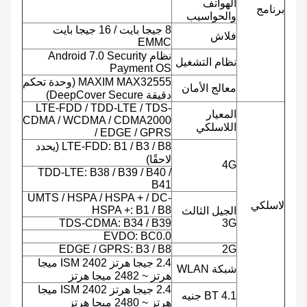
الهواتف
برنامج
والحواسيب
8 جيجا بايت / 16 جيجا بايت
فلاش
EMMC
نظام Android 7.0 Security
نظام التشغيل
Payment OS
MAXIM MAX32555 (وحدة تحكم
معالج الأمان
دقيقة DeepCover Secure)
LTE-FDD / TDD-LTE / TDS-
المعيار
CDMA / WCDMA / CDMA2000
اللاسلكي
/ EDGE / GPRS
LTE-FDD: B1 / B3 / B8 (يحدد
لاحقًا)
4G
TDD-LTE: B38 / B39 / B40 /
B41
UMTS / HSPA / HSPA + / DC-
لاسلكي
HSPA +: B1 / B8
الجيل الثالث
TDS-CDMA: B34 / B39
3G
EVDO: BC0.0
EDGE / GPRS: B3 / B8
2G
2.4 جيجا هرتز ISM 2402 ميجا
شبكة WLAN
هرتز ~ 2482 ميجا هرتز
2.4 جيجا هرتز ISM 2402 ميجا
BT 4.1 جنيه
هرتز ~ 2480 ميجا هرتز