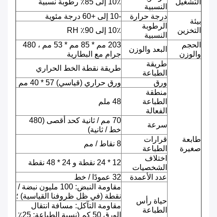
التشغيل
10٪ إلى 85٪ رطوبة نسبية
النسبية
درجة حرارة
-10 إلى +60 درجة مئوية
بيئة
الرطوبة
التخزين
10٪ إلى 90٪ RH
النسبية
الحجم
203 مم * 85 مم * 53 مم ، 480
البعد والوزن
والوزن
جرام مع البطارية
طريقة
طريقة نقطة الخط الحراري
الطباعة
ورق
ورق حراري (قياسي) 57 * 40 مم
منطقة
الطباعة
48 ملم
الفعالة
70 مم / ثانية كحد أقصى (480
سرعة
خط / ثانية)
طابعة
قرارات
8 نقاط / مم
صغيرة
الطباعة
اختلاف
12 * 24 نقطة و 24 * 48 نقطة
الشخصيات
عدد الأعمدة
32 عمودًا / خط
مقاومة النبض: 100 مليون نبضة /
نقطة (في ظل ظروفنا القياسية) ؛
حياة رأس
مقاومة التآكل: مسافة انتقال
الطباعة
الورق 50 كم (نسبة الطباعة: 25٪