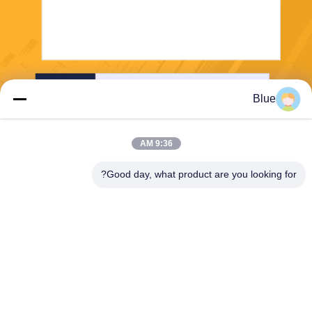
إرسال
Blue
9:36 AM
Good day, what product are you looking for?
Wisecard Technology Co., Ltd.
blueliu@wisecardtech.com
+86-755-86007346
B1303 ، مبنى Chuangyi Tech
nology ، Gaoxin C. 1st Ave ،
Nanshan ، Shenzhen ، Guan