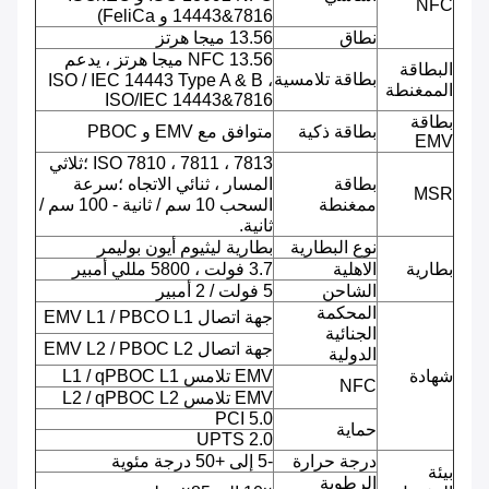
NFC
14443&7816 و FeliCa)
نطاق
13.56 ميجا هرتز
NFC 13.56 ميجا هرتز ، يدعم
البطاقة
بطاقة تلامسية
ISO / IEC 14443 Type A & B ،
الممغنطة
ISO/IEC 14443&7816
بطاقة
بطاقة ذكية
متوافق مع EMV و PBOC
EMV
ISO 7810 ، 7811 ، 7813 ؛ثلاثي
بطاقة
المسار ، ثنائي الاتجاه ؛سرعة
MSR
ممغنطة
السحب 10 سم / ثانية - 100 سم /
ثانية.
نوع البطارية
بطارية ليثيوم أيون بوليمر
بطارية
الاهلية
3.7 فولت ، 5800 مللي أمبير
الشاحن
5 فولت / 2 أمبير
المحكمة
جهة اتصال EMV L1 / PBCO L1
الجنائية
جهة اتصال EMV L2 / PBOC L2
الدولية
شهادة
EMV تلامس L1 / qPBOC L1
NFC
EMV تلامس L2 / qPBOC L2
PCI 5.0
حماية
UPTS 2.0
درجة حرارة
-5 إلى +50 درجة مئوية
بيئة
الرطوبة