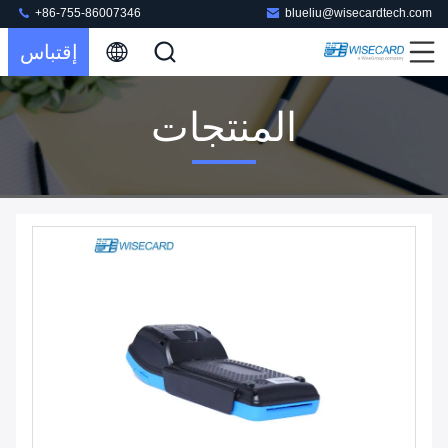
+86-755-86007346
blueliu@wisecardtech.com
إقتباس
المنتجات