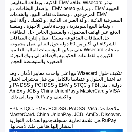
توفر Wisecard بطاقة EMV الذكية ، وبطاقة المقاييس
الحيوية EMV ، وبرنامج EMV perso ، وإصدار البطاقات ، و
EMV المزخرفون ، ومحطات نقاط البيع ، والخدمات
المصرفية الذكية ، وآلة الصراف الذكية ، والكشك ، وآلة البيع
، ونقاط البيع البيومترية ، ووحدة تأمين الأجهزة ، ومنصة
الدفع عبر الهاتف المحمول ، والملصق الخاص حل البطاقة ،
حل البطاقات المدفوعة مسبقًا ، نظام إدارة البطاقات
للشركاء في أكثر من 60 دولة حول العالم.تعمل مجموعة
منتجات Wisecard على تمكين المؤسسات المالية العالمية
الكبيرة والقطاعات الحكومية بالإضافة إلى بنوك التجزئة
الصغيرة والمتوسطة الحجم.
تتكيف حلول Wisecard مع أعلى وأحدث معايير الأمان ، وقد
تم اختبار الحلول واعتمادها بالكامل من قبل مختبرات اختبار
دولية ، مثل FBI و STQC و EMV و PCI DSS و PA DSS و
VISA و MasterCard و China UnionPay و JCB و AmEx
و اكتشف و RuPay وما إلى ذلك.
ملاحظات: FBI، STQC، EMV، PCIDSS، PADSS، Visa،
MasterCard، China UnionPay، JCB، AmEx، Discover،
RuPay هي علامة تجارية مسجلة.جميع العلامات التجارية
المشار إليها هنا هي ملك لأصحابها.