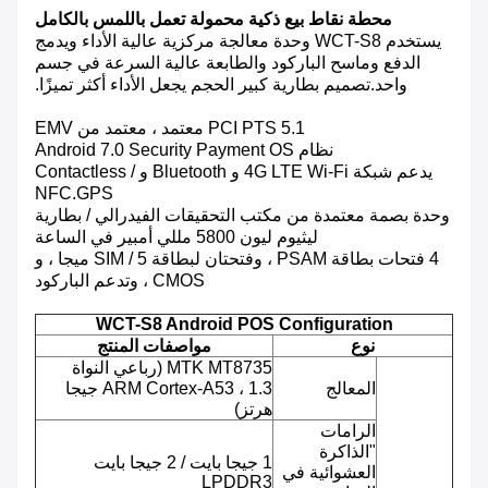
محطة نقاط بيع ذكية محمولة تعمل باللمس بالكامل
يستخدم WCT-S8 وحدة معالجة مركزية عالية الأداء ويدمج
الدفع وماسح الباركود والطابعة عالية السرعة في جسم
واحد.تصميم بطارية كبير الحجم يجعل الأداء أكثر تميزًا.
PCI PTS 5.1 معتمد ، معتمد من EMV
نظام Android 7.0 Security Payment OS
يدعم شبكة 4G LTE Wi-Fi و Bluetooth و Contactless /
NFC.GPS
وحدة بصمة معتمدة من مكتب التحقيقات الفيدرالي / بطارية
ليثيوم ليون 5800 مللي أمبير في الساعة
4 فتحات بطاقة PSAM ، وفتحتان لبطاقة SIM / 5 ميجا ، و
CMOS ، وتدعم الباركود
WCT-S8 Android POS Configuration
نوع
مواصفات المنتج
MTK MT8735 (رباعي النواة
المعالج
ARM Cortex-A53 ، 1.3 جيجا
هرتز)
الرامات
"الذاكرة
1 جيجا بايت / 2 جيجا بايت
العشوائية في
LPDDR3