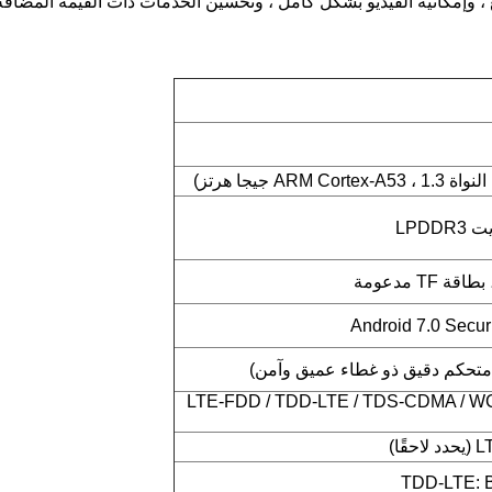
LTE-FDD / TDD-LTE / TDS-CDMA / W
ًا)
TDD-LTE: B