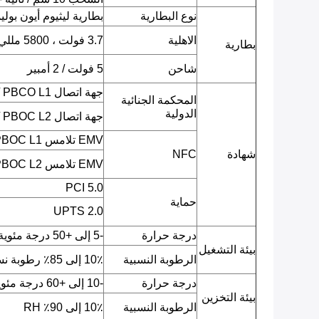
نوع البطارية
بطارية ليثيوم أيون بولي
الاهلية
3.7 فولت ، 5800 مللي أمبير
بطارية
شاحن
5 فولت / 2 أمبير
جهة اتصال EMV L1 / PBCO L1
المحكمة الجنائية
الدولية
جهة اتصال EMV L2 / PBOC L2
EMV تلامس L1 / qPBOC L1
شهادة
NFC
EMV تلامس L2 / qPBOC L2
PCI 5.0
حماية
UPTS 2.0
درجة حرارة
-5 إلى +50 درجة مئوية
بيئة التشغيل
الرطوبة النسبية
10٪ إلى 85٪ رطوبة نسبية
درجة حرارة
-10 إلى +60 درجة مئوية
بيئة التخزين
الرطوبة النسبية
10٪ إلى 90٪ RH