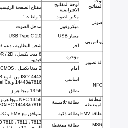
لوحة
لوحة المفاتيح
المفاتيح
مفتاح الصفحة الرئيسية 
الافتراضية
مكبر الصوت
1 واط × 1
صوتي
ميكروفون
مدخل الصوت
معيار USB
USB Type C 2.0
يو اس بي
آخر
شحن البطارية ، دعم OTG
مؤخرة
فيديو.
الة تصوير
أمام
2 ميغا بكسل ، CMOS ، صورة JPEG ، فيديو.
اساسي
14443&7816 و FeliCa)
NFC
نطاق
13.56 ميجا هرتز
البطاقة
بطاقة تلامسية
الممغنطة
SO/IEC 14443&7816
بطاقة EMV
بطاقة ذكية
متوافق مع EMV و PBOC
MSR
بطاقة ممغنطة
السحب 10 سم / ثانية - 100 سم / ثانية.