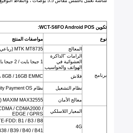
شاشة تعمل باللمس مقاس 5.5 بوصات ، والتقاط التوقيع ، وإمكانية الفيديو بشكل كامل ، وتحسين الخدمات ذات القيمة المضافة
تكوين WCT-S6FO Android POS:
نوع
مواصفات المنتج
المعالج
MTK MT8735 (رباعي النواة ARM Cortex-A53 ، 1.3 جيجا هرتز)
الرامات "الذاكرة
العشوائية في
1 جيجا بايت / 2 جيجا بايت LPDDR3
الهواتف والحواسيب
برنامج
فلاش
8GB / 16GB EMMC ، بطاقة TF مدعومة
نظام التشغيل
نظام Android 7.0 Security Payment OS
معالج الأمان
MAXIM MAX32555 (متحكم دقيق ذو غطاء عميق وآمن)
CDMA / CDMA2000 /
المعيار اللاسلكي
EDGE / GPRS
LTE-FDD: B1 / B3 / B8 (يحدد لاحق
4G
38 / B39 / B40 / B41