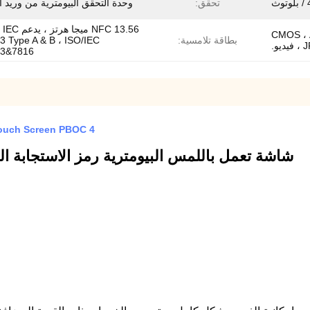
تحقق:
وحدة التحقق البيومترية من وريد ا
NFC 13.56 ميجا هر
CMOS ، AF ، Q
بطاقة تلامسية:
3 Type A & B ، ISO/IEC
43&7816
4 PSAM TDS CDMA QR Code Pos Terminal Biometric Touch Screen PBOC
شاشة تعمل باللمس البيومترية رمز الاستجابة ا