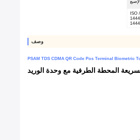
لإصبع
تز ، يدعم ISO / IEC
1444
144
وصف
لسريعة المحطة الطرفية مع وحدة الوريد