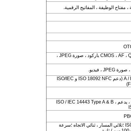
، مفتاح الوظيفة ، المفاتيح الرقمية.
8 ميجا بكسل ، CMOS ، AF ، QR / 2D باركود ، صورة JPEG ،
ISO14443 من النوع A / B (دعم ISO 18092 NFC و ISO/IEC
NFC 13.56 ميجا هرتز ، يدعم ISO / IEC 14443 Type A & B ،
I
ISO 7810 ، 7811 ، 7813 ؛ثلاثي المسار ، ثنائي الاتجاه ؛سرعة