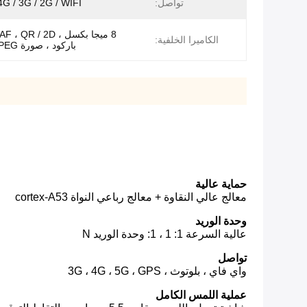
تواصل:
4G / 3G / 2G / WIFI / بلوتوث
8 ميجا بكسل ، R / 2D
الكاميرا الخلفية:
باركود ، صورة JPEG ، فيديو.
حماية عالية
معالج عالي النقاوة + معالج رباعي النواة cortex-A53
وحدة الوريد
عالية السرعة 1: 1 ، 1: وحدة الوريد N
تواصل
واي فاي ، بلوتوث ، 3G ، 4G ، 5G ، GPS
عملية اللمس الكامل